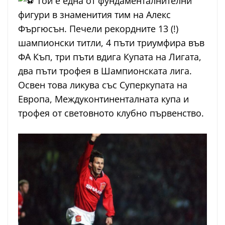
Той е една от фундаменталнителни
фигури в знаменития тим на Алекс
Фъргюсън. Печели рекордните 13 (!)
шампионски титли, 4 пъти триумфира във
ФА Къп, три пъти вдига Купата на Лигата,
два пъти трофея в Шампионската лига.
Освен това ликува със Суперкупата на
Европа, Междуконтиненталната купа и
трофея от световното клубно първенство.