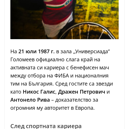
На
21 юли 1987 г.
в зала „Универсиада“
Голомеев официално слага край на
активната си кариера с бенефисен мач
между отбора на ФИБА и националния
тим на България. Сред гостите са звезди
като
Никос Галис
,
Дражен Петрович
и
Антонело Рива
– доказателство за
огромния му авторитет в Европа.
След спортната кариера