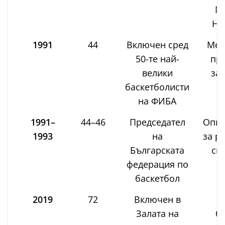
Пе
Ни
1991
44
Включен сред
Меж
50-те най-
пр
велики
зас
баскетболисти
на ФИБА
1991–
44–46
Председател
Опит
1993
на
за р
Българската
спо
федерация по
баскетбол
2019
72
Включен в
Ч
Залата на
б