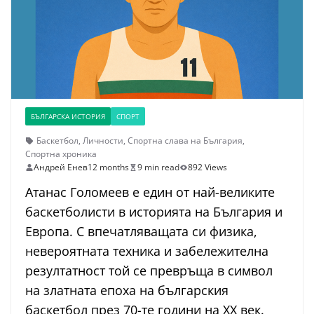
БЪЛГАРСКА ИСТОРИЯ
СПОРТ
Баскетбол
,
Личности
,
Спортна слава на България
,
Спортна хроника
Андрей Енев
12 months
9 min read
892 Views
Атанас Голомеев е един от най-великите
баскетболисти в историята на България и
Европа. С впечатляващата си физика,
невероятната техника и забележителна
резултатност той се превръща в символ
на златната епоха на българския
баскетбол през 70-те години на XX век.