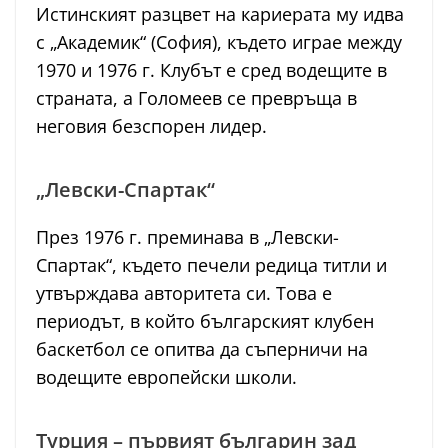
Истинският разцвет на кариерата му идва
с „Академик“ (София), където играе между
1970 и 1976 г. Клубът е сред водещите в
страната, а Голомеев се превръща в
неговия безспорен лидер.
„Левски-Спартак“
През 1976 г. преминава в „Левски-
Спартак“, където печели редица титли и
утвърждава авторитета си. Това е
периодът, в който българският клубен
баскетбол се опитва да съперничи на
водещите европейски школи.
Турция – първият българин зад