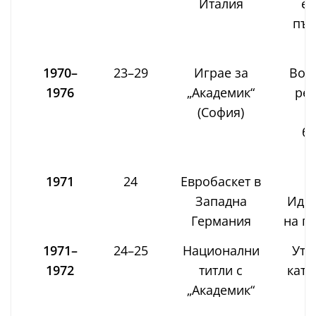
Италия
ев
пър
1970–
23–29
Играе за
Вод
1976
„Академик“
ред
(София)
з
бъ
б
1971
24
Евробаскет в
В
Западна
Идеа
Германия
на п
1971–
24–25
Национални
Утв
1972
титли с
като
„Академик“
Б