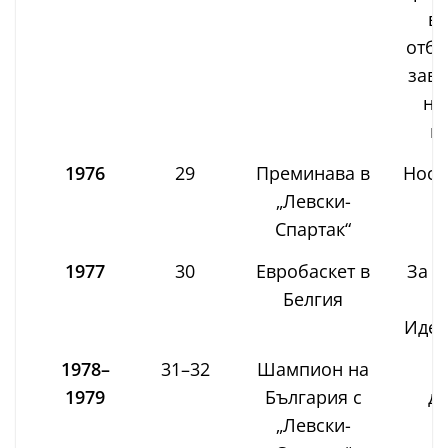
в 
отбо
завъ
на
к
1976
29
Преминава в
Носи
„Левски-
и
Спартак“
1977
30
Евробаскет в
За ч
Белгия
в
Идеа
1978–
31–32
Шампион на
О
1979
България с
до
„Левски-
с