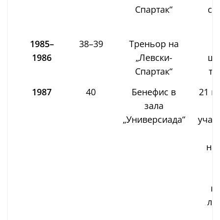
Спартак“
съ
Б
1985–
38–39
Треньор на
1986
„Левски-
ша
Спартак“
ти
1987
40
Бенефис в
21 ю
зала
к
„Универсиада“
учас
н
на
Б
п
ле