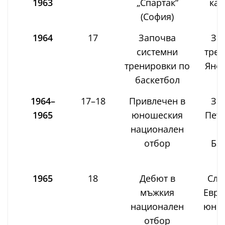
1963
„Спартак“
кар
(София)
1964
17
Започва
За
системни
трен
тренировки по
Янев
баскетбол
1964–
17–18
Привлечен в
За
1965
юношеския
Петъ
национален
у
отбор
Ба
1965
18
Дебют в
Сле
мъжкия
Евро
национален
юнош
отбор