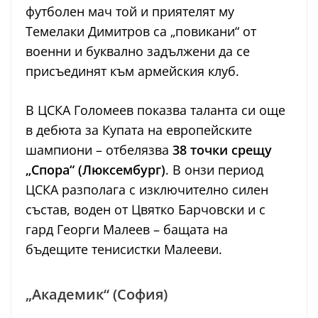
футболен мач той и приятелят му
Темелаки Димитров са „повикани“ от
военни и буквално задължени да се
присъединят към армейския клуб.
В ЦСКА Голомеев показва таланта си още
в дебюта за Купата на европейските
шампиони – отбелязва
38 точки срещу
„Спора“ (Люксембург)
. В онзи период
ЦСКА разполага с изключително силен
състав, воден от Цвятко Барчовски и с
гард Георги Малеев – бащата на
бъдещите тенисистки Малееви.
„Академик“ (София)