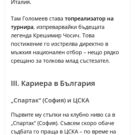
Италия.
Там Голомеев става
топреализатор на
турнира
, изпреварвайки бъдещата
легенда Крешимир Чосич. Това
постижение го изстрелва директно в
мъжкия национален отбор – нещо рядко
срещано за толкова млад състезател.
III. Кариера в България
„Спартак“ (София) и ЦСКА
Първите му стъпки на клубно ниво са в
„Спартак“ (София). Съвсем скоро обаче
съдбата го праща в ЦСКА – по време на