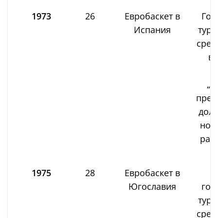
1973
26
Евробаскет в
Гол
Испания
турн
сред
в 
„Б
пред
дола
но 
раз
1975
28
Евробаскет в
Югославия
гол
турн
сред