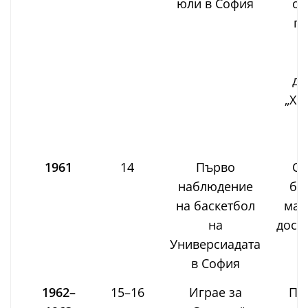
юли в София
об
по
б
г
ди
„Хр
п
д
1961
14
Първо
С 
наблюдение
би
на баскетбол
мач
на
досег
Универсиадата
в София
1962–
15–16
Играе за
Пъ