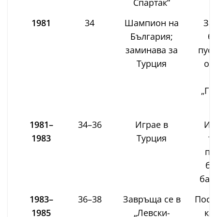
Спартак“
1981
34
Шампион на
За
България;
б
заминава за
пусн
Турция
оф
ч
„Гю
1981–
34–36
Играе в
Ис
1983
Турция
т
пи
бъ
бас
1983–
36–38
Завръща се в
Посл
1985
„Левски-
ка