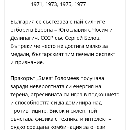
1971, 1973, 1975, 1977
България се състезава с най-силните
отбори в Европа – Югославия с Чосич и
Делипагич, СССР със Сергей Белов.
Въпреки че често не достига малко за
медали, българският тим печели респект
и признание.
Прякорът „Змея“ Голомеев получава
заради невероятната си енергия на
терена, агресивната си игра в подкошието
и способността си да доминира над
противниците. Висок и силен, той
съчетава физика с техника и интелект –
рядко срещана комбинация за онези