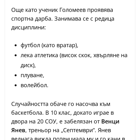
Още като ученик Голомеев проявява
спортна дарба. Занимава се с редица
дисциплини:
футбол (като вратар),
лека атлетика (висок скок, хвърляне на
диск),
плуване,
волейбол.
Случайността обаче го насочва към
баскетбола. В 10 клас, докато играе в
двора на 20 СОУ, е забелязан от
Венци
Янев
, треньор на „Септември“. Янев
веднага вижда потенциала му и го кани в