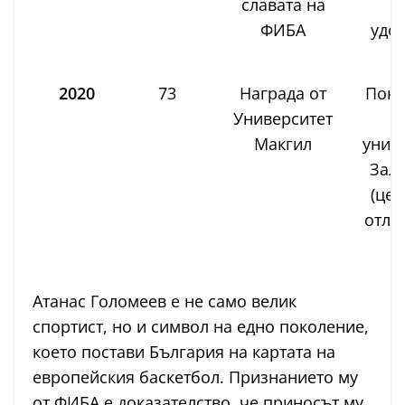
славата на
и
ФИБА
удос
2020
73
Награда от
Пока
Университет
в
Макгил
унив
Зала
(це
отло
C
Атанас Голомеев е не само велик
спортист, но и символ на едно поколение,
което постави България на картата на
европейския баскетбол. Признанието му
от ФИБА е доказателство, че приносът му