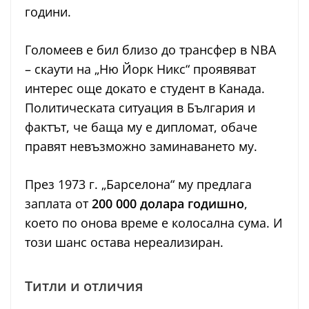
години.
Голомеев е бил близо до трансфер в NBA
– скаути на „Ню Йорк Никс“ проявяват
интерес още докато е студент в Канада.
Политическата ситуация в България и
фактът, че баща му е дипломат, обаче
правят невъзможно заминаването му.
През 1973 г. „Барселона“ му предлага
заплата от
200 000 долара годишно
,
което по онова време е колосална сума. И
този шанс остава нереализиран.
Титли и отличия