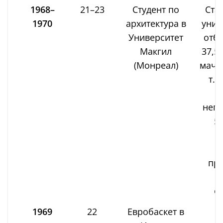
1968–
21–23
Студент по
Ста
1970
архитектура в
унив
Университет
отбо
Макгил
37,5 
(Монреал)
мач з
т. 
непо
50
с
пре
с
1969
22
Евробаскет в
Д