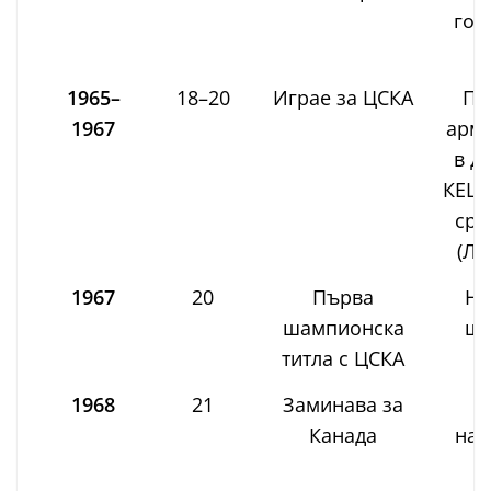
гол
1965–
18–20
Играе за ЦСКА
Пр
1967
арме
в д
КЕШ 
сре
(Лю
1967
20
Първа
На
шампионска
ша
титла с ЦСКА
Б
1968
21
Заминава за
Б
Канада
наз
д