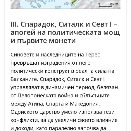
III. Спарадок, Ситалк и Севт I –
апогей на политическата мощ
и първите монети
Синовете и наследниците на Терес
превръщат изградения от него
политически конструкт в реална сила на
Балканите. Спарадок, Ситалк и Севт I
управляват в динамичен период, белязан
от Пелопонеската война и сблъсъците
между Атина, Спарта и Македония.
Одриското царство умело използва тези
конфликти, за да увеличи своето влияние
и доходи, като паралелно започва да