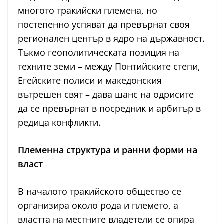
многото тракийски племена, но
постепенно успяват да превърнат своя
регионален център в ядро на държавност.
Тъкмо геополитическата позиция на
техните земи – между Понтийските степи,
Егейските полиси и македонския
вътрешен свят – дава шанс на одрисите
да се превърнат в посредник и арбитър в
редица конфликти.
Племенна структура и ранни форми на
власт
В началото тракийското общество се
организира около рода и племето, а
властта на местните владетели се опира