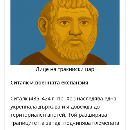
Лице на тракииски цар
Ситалк и военната експанзия
Ситалк (435–424 г. пр. Хр.) наследява една
укрепнала държава и я довежда до
териториален апогей. Той разширява
границите на запад, подчинява племената