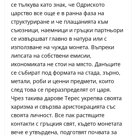
се тълкува като знак, че Одриското
царство все още е в ранна фаза на
структуриране и че плащанията към
съюзници, наемници и гръцки партньори
се извършват главно в натура или с
използване на чужда монета. Въпреки
липсата на собствени емисии,
икономиката не стои на място. Данъците
се събират под формата на стада, зърно,
метали, роби и ценни предмети, които
след това се преразпределят от царя.
Чрез такива дарове Терес укрепва своята
харизма и свързва аристокрацията със
своята личност. Все пак растящите
контакти с гръцкия свят, където монетата
вече е утвърдена, подготвят почвата за