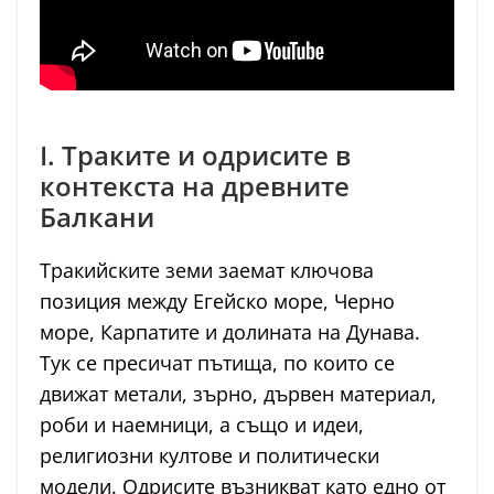
I. Траките и одрисите в
контекста на древните
Балкани
Тракийските земи заемат ключова
позиция между Егейско море, Черно
море, Карпатите и долината на Дунава.
Тук се пресичат пътища, по които се
движат метали, зърно, дървен материал,
роби и наемници, а също и идеи,
религиозни култове и политически
модели. Одрисите възникват като едно от