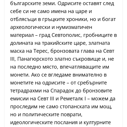
българските земи. Одрисите оставят след
себе си не само имена на царе и
отблясъци в гръцките хроники, но и богат
археологически и нумизматичен
материал – град Севтополис, гробниците в
долината на тракийските царе, златната
маска на Терес, бронзовата глава на Севт
III, Панагюрското златно съкровище и, не
на последно място, впечатляващите им
монети. Ако се вгледаме внимателно в
монетите на одрисите – от сребърните
тетрадрахми на Спарадок до бронзовите
емисии на Севт III и Реметалк I – можем да
проследим не само стопанската им мощ,
но и политическите поврати,
идеологическите послания и културните