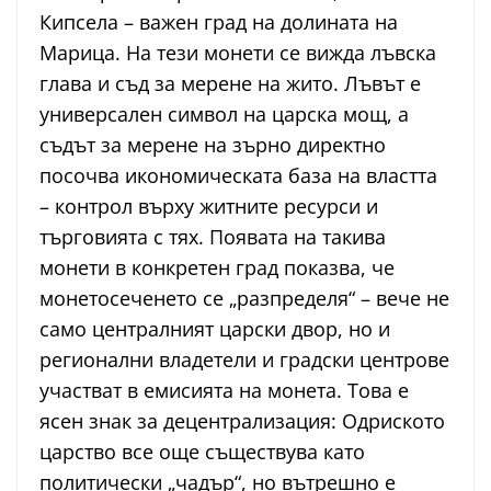
Кипсела – важен град на долината на
Марица. На тези монети се вижда лъвска
глава и съд за мерене на жито. Лъвът е
универсален символ на царска мощ, а
съдът за мерене на зърно директно
посочва икономическата база на властта
– контрол върху житните ресурси и
търговията с тях. Появата на такива
монети в конкретен град показва, че
монетосеченето се „разпределя“ – вече не
само централният царски двор, но и
регионални владетели и градски центрове
участват в емисията на монета. Това е
ясен знак за децентрализация: Одриското
царство все още съществува като
политически „чадър“, но вътрешно е