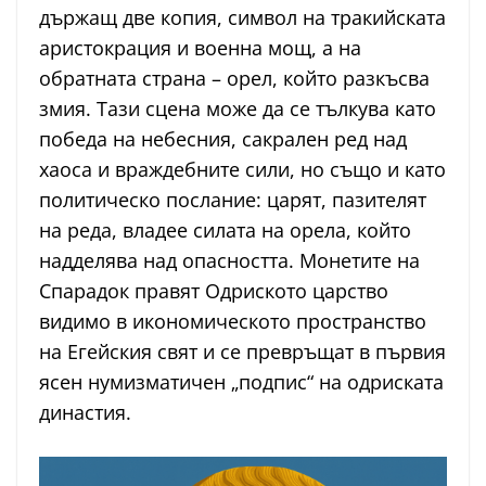
държащ две копия, символ на тракийската
аристокрация и военна мощ, а на
обратната страна – орел, който разкъсва
змия. Тази сцена може да се тълкува като
победа на небесния, сакрален ред над
хаоса и враждебните сили, но също и като
политическо послание: царят, пазителят
на реда, владее силата на орела, който
надделява над опасността. Монетите на
Спарадок правят Одриското царство
видимо в икономическото пространство
на Егейския свят и се превръщат в първия
ясен нумизматичен „подпис“ на одриската
династия.