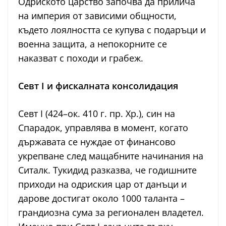
Одриското царство започва да прилича
на империя от зависими общности,
където лоялността се купува с подаръци и
военна защита, а непокорните се
наказват с походи и грабеж.
Севт I и фискалната консолидация
Севт I (424–ок. 410 г. пр. Хр.), син на
Спарадок, управлява в момент, когато
държавата се нуждае от финансово
укрепване след мащабните начинания на
Ситалк. Тукидид разказва, че годишните
приходи на одриския цар от данъци и
дарове достигат около 1000 таланта –
грандиозна сума за регионален владетел.