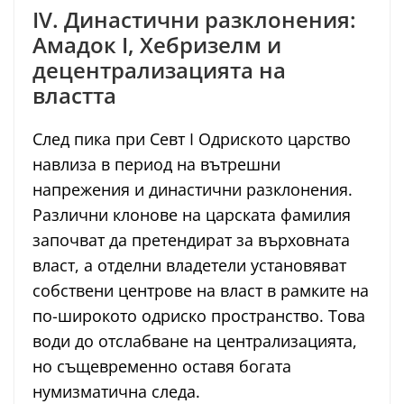
IV. Династични разклонения:
Амадок I, Хебризелм и
децентрализацията на
властта
След пика при Севт I Одриското царство
навлиза в период на вътрешни
напрежения и династични разклонения.
Различни клонове на царската фамилия
започват да претендират за върховната
власт, а отделни владетели установяват
собствени центрове на власт в рамките на
по-широкото одриско пространство. Това
води до отслабване на централизацията,
но същевременно оставя богата
нумизматична следа.