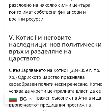
разслоено на няколко силни центъра,
които имат собствени финансови и
военни ресурси.
V. Котис I и неговите
наследници: нов политически
връх и разделяне на
царството
С възцаряването на Котис I (384–359 г. пр.
Хр.) Одриското царство преживява
своеобразен политически ренесанс. Котис
успява да укрепи централната власт, да се
наложи като важен съюзник на Атина и да
BG
върне част от предишния престиж на