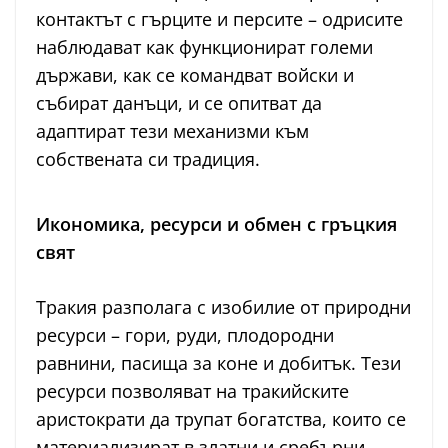
контактът с гърците и персите – одрисите
наблюдават как функционират големи
държави, как се командват войски и
събират данъци, и се опитват да
адаптират тези механизми към
собствената си традиция.
Икономика, ресурси и обмен с гръцкия
свят
Тракия разполага с изобилие от природни
ресурси – гори, руди, плодородни
равнини, пасища за коне и добитък. Тези
ресурси позволяват на тракийските
аристократи да трупат богатства, които се
материализират в златни и сребърни