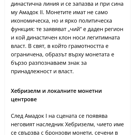
династична линия и се запазва и при сина
му Амадок II. Монетите имат не само
икономическа, но и ярко политическа
функция: те заявяват „чий“ е даден регион
и кой династичен клон носи легитимната
власт. В свят, в който грамотността е
ограничена, образът върху монетата е
бързо разпознаваем знак за
принадлежност и власт.
Хебризелм и локалните монетни
центрове
След Амадок I на сцената се появява
неговият наследник Хебризелм, чието име
се свързва с бронзови монети, сечени в