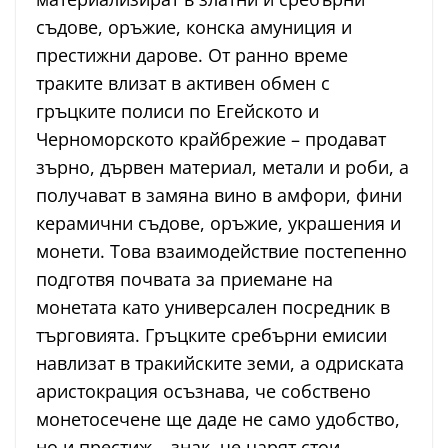
съдове, оръжие, конска амуниция и
престижни дарове. От ранно време
траките влизат в активен обмен с
гръцките полиси по Егейското и
Черноморското крайбрежие – продават
зърно, дървен материал, метали и роби, а
получават в замяна вино в амфори, фини
керамични съдове, оръжие, украшения и
монети. Това взаимодействие постепенно
подготвя почвата за приемане на
монетата като универсален посредник в
търговията. Гръцките сребърни емисии
навлизат в тракийските земи, а одриската
аристокрация осъзнава, че собствено
монетосечене ще даде не само удобство,
но и престиж – знак, че царят стои