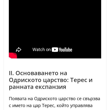
II. Основаването на
Одриското царство: Терес и
ранната експанзия
Появата на Одриското царство се свързва
с името на цар Терес, който управлява