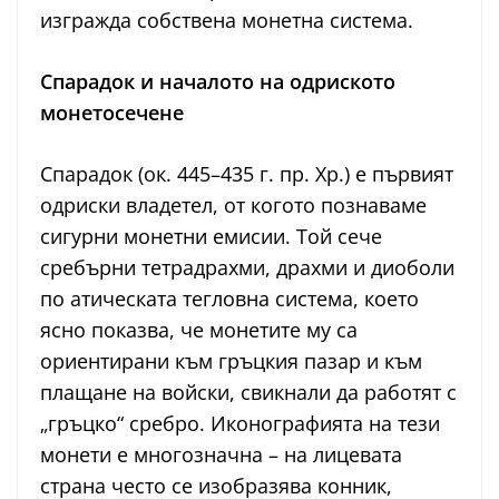
изгражда собствена монетна система.
Спарадок и началото на одриското
монетосечене
Спарадок (ок. 445–435 г. пр. Хр.) е първият
одриски владетел, от когото познаваме
сигурни монетни емисии. Той сече
сребърни тетрадрахми, драхми и диоболи
по атическата тегловна система, което
ясно показва, че монетите му са
ориентирани към гръцкия пазар и към
плащане на войски, свикнали да работят с
„гръцко“ сребро. Иконографията на тези
монети е многозначна – на лицевата
страна често се изобразява конник,