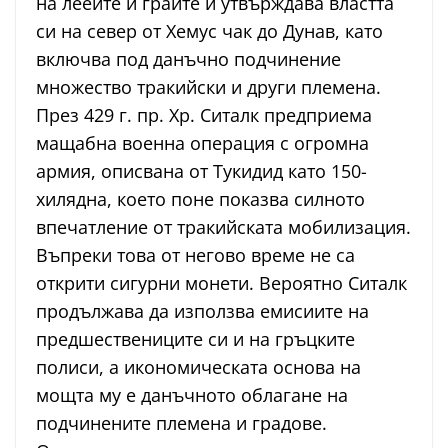
на лееите и граите и утвърждава властта
си на север от Хемус чак до Дунав, като
включва под данъчно подчинение
множество тракийски и други племена.
През 429 г. пр. Хр. Ситалк предприема
мащабна военна операция с огромна
армия, описвана от Тукидид като 150-
хилядна, което поне показва силното
впечатление от тракийската мобилизация.
Въпреки това от негово време не са
открити сигурни монети. Вероятно Ситалк
продължава да използва емисиите на
предшествениците си и на гръцките
полиси, а икономическата основа на
мощта му е данъчното облагане на
подчинените племена и градове.