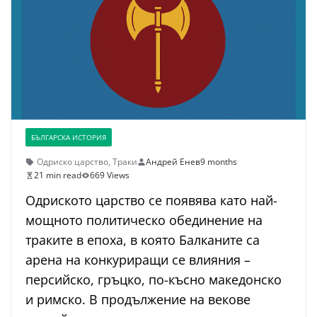
БЪЛГАРСКА ИСТОРИЯ
Одриско царство
,
Траки
Андрей Енев
9 months
21 min read
669 Views
Одриското царство се появява като най-
мощното политическо обединение на
траките в епоха, в която Балканите са
арена на конкуриращи се влияния –
персийско, гръцко, по-късно македонско
и римско. В продължение на векове