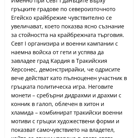
Именно при Севт I данъците върху
гръцките градове по североизточното
Егейско крайбрежие чувствително се
увеличават, което показва ясно съзнание
за стойността на крайбрежната търговия.
Севт I организира и военни кампании с
наемна войска от гети и успява да
завладее град Кардия в Тракийския
Херсонес, демонстрирайки, че одрисите
вече действат като пълноценен участник в
гръцката политическа игра. Неговите
монети – сребърни дидрахми и драхми с
конник в галоп, облечен в хитон и
хламида – комбинират тракийски военни
мотиви с гръцки художествени форми и
показват самочувствието на владетел,