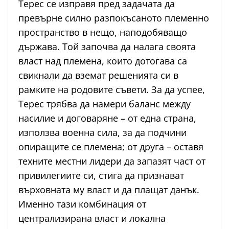
Терес се изправя пред задачата да
превърне силно разпокъсаното племенно
пространство в нещо, наподобяващо
държава. Той започва да налага своята
власт над племена, които дотогава са
свикнали да вземат решенията си в
рамките на родовите съвети. За да успее,
Терес трябва да намери баланс между
насилие и договаряне – от една страна,
използва военна сила, за да подчини
опиращите се племена; от друга – оставя
техните местни лидери да запазят част от
привилегиите си, стига да признават
върховната му власт и да плащат данък.
Именно тази комбинация от
централизирана власт и локална