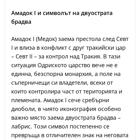
Амадок I и символът на двуострата
брадва
Амадок I (Медок) заема престола след Севт
I и влиза в конфликт с друг тракийски цар
– Севт II – за контрол над Тракия. В тази
ситуация Одриското царство вече не е
единна, безспорна монархия, а поле на
съперничещи си владетели, всеки от
които контролира част от територията и
племената. Амадок I сече сребърни
диоболи, в чиято иконография особено
важно място заема двуострата брадва –
лабрис. Този символ постепенно се
превръща в отличителен знак на неговата