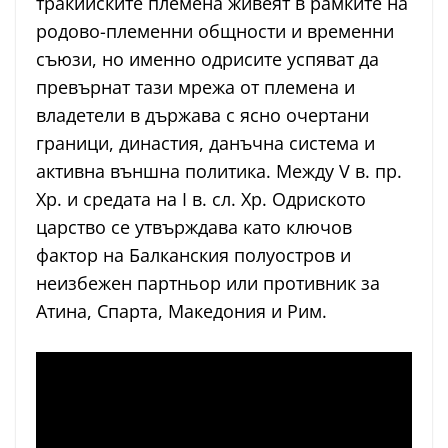
тракийските племена живеят в рамките на
родово-племенни общности и временни
съюзи, но именно одрисите успяват да
превърнат тази мрежа от племена и
владетели в държава с ясно очертани
граници, династия, данъчна система и
активна външна политика. Между V в. пр.
Хр. и средата на I в. сл. Хр. Одриското
царство се утвърждава като ключов
фактор на Балканския полуостров и
неизбежен партньор или противник за
Атина, Спарта, Македония и Рим.