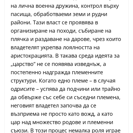
на лична военна дружина, контрол върху
пасища, обработваеми земи и рудни
райони. Тази власт се проявява в
организиране на походи, събиране на
плячка и раздаване на дарове, чрез които
владетелят укрепва лоялността на
аристокрацията. В такава среда идеята за
„царство“ не се появява изведнъж, а
постепенно надгражда племенните
структури. Когато едно племе – в случая
одрисите – успява да подчини или трайно
да обвърже със себе си съседни племена,
неговият владетел започва да се
възприема не просто като вожд, а като
цар над множество родове и племенни
съюзи. В този процес немалка роля играе