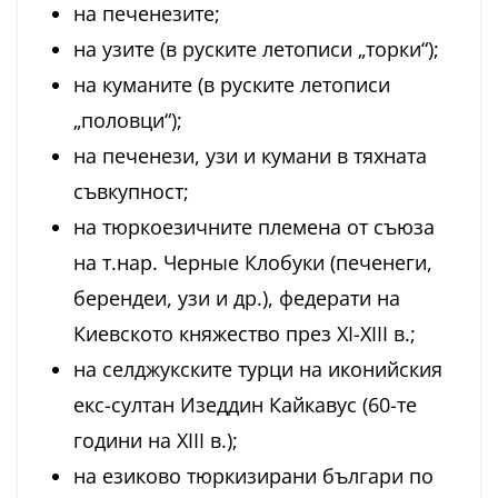
на печенезите;
на узите (в руските летописи „торки“);
на куманите (в руските летописи
„половци“);
на печенези, узи и кумани в тяхната
съвкупност;
на тюркоезичните племена от съюза
на т.нар. Черные Клобуки (печенеги,
берендеи, узи и др.), федерати на
Киевското княжество през ХІ-ХІІІ в.;
на селджукските турци на иконийския
екс-султан Изеддин Кайкавус (60-те
години на ХІІІ в.);
на езиково тюркизирани българи по