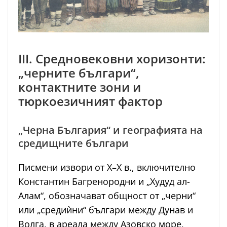
III. Средновековни хоризонти:
„черните българи“,
контактните зони и
тюркоезичният фактор
„Черна България“ и географията на
средищните българи
Писмени извори от Х–Х в., включително
Константин Багренородни и „Худуд ал-
Алам“, обозначават общност от „черни“
или „средиѝни“ българи между Дунав и
Волга, в ареала между Азовско море,