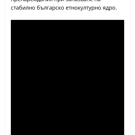
стабилно българско етнокултурно ядро.