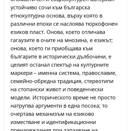
устойчиво сочи към българска
етнокултурна основа, върху която в
различни епохи се наслоява тюркофонен
езиков пласт. Онова, което отличава
гагаузите в очите на мнозина, е езикът;
онова, което ги приобщава към
българите в исторически дълбочини, е
целият останал спектър на културните
маркери – именна система, православие,
семейно-обредна традиция, стереотипи
на стопански живот и поведенчески
модели. Историческото време не просто
натрупва аргументи в една посока; то
очертава механизъм на езиково
изместване и идентификационни
пренареждания при запазване на