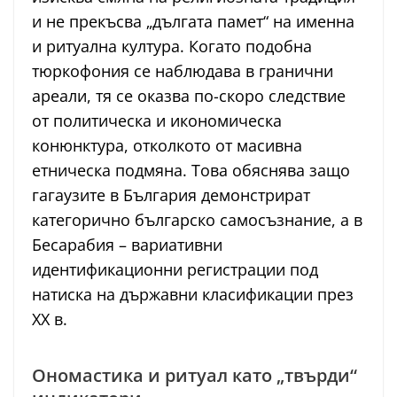
и не прекъсва „дългата памет“ на именна
и ритуална култура. Когато подобна
тюркофония се наблюдава в гранични
ареали, тя се оказва по-скоро следствие
от политическа и икономическа
конюнктура, отколкото от масивна
етническа подмяна. Това обяснява защо
гагаузите в България демонстрират
категорично българско самосъзнание, а в
Бесарабия – вариативни
идентификационни регистрации под
натиска на държавни класификации през
ХХ в.
Ономастика и ритуал като „твърди“