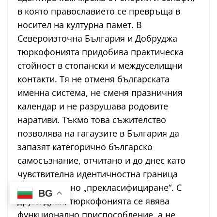
в която православието се превръща в
носител на културна памет. В
Североизточна България и Добруджа
тюркофонията придобива практическа
стойност в стопански и междуселищни
контакти. Тя не отменя българската
именна система, не сменя празничния
календар и не разрушава родовите
наративи. Тъкмо това съжителство
позволява на гагаузите в България да
запазят категорично българско
самосъзнание, отчитано и до днес като
чувствителна идентичностна граница
срещу външно „прекласифициране“. С
BG
други думи, тюркофонията се явява
функционално приспособление, а не