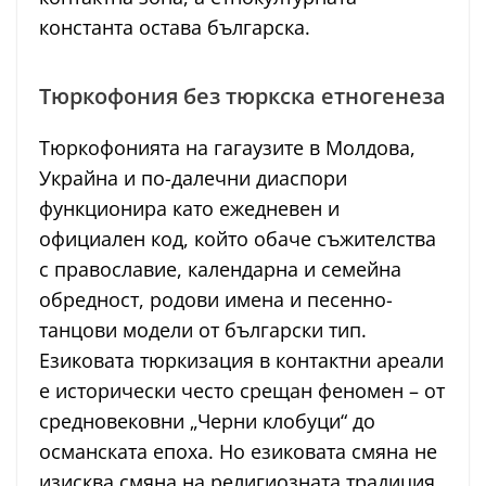
константа остава българска.
Тюркофония без тюркска етногенеза
Тюркофонията на гагаузите в Молдова,
Украйна и по-далечни диаспори
функционира като ежедневен и
официален код, който обаче съжителства
с православие, календарна и семейна
обредност, родови имена и песенно-
танцови модели от български тип.
Езиковата тюркизация в контактни ареали
е исторически често срещан феномен – от
средновековни „Черни клобуци“ до
османската епоха. Но езиковата смяна не
изисква смяна на религиозната традиция