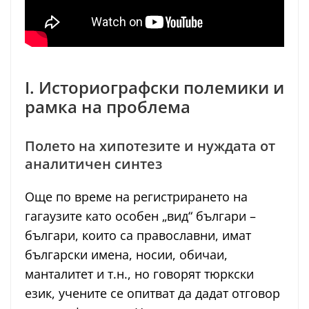
I. Историографски полемики и
рамка на проблема
Полето на хипотезите и нуждата от
аналитичен синтез
Още по време на регистрирането на
гагаузите като особен „вид“ българи –
българи, които са православни, имат
български имена, носии, обичаи,
манталитет и т.н., но говорят тюркски
език, учените се опитват да дадат отговор