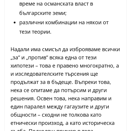
време на османската власт в
българските земи;
различни комбинации на някои от
тези теории.
Надали има смисъл да изброяваме всички
„за“ и „против“ всяка една от тези
хипотези – това е правено многократно, а
и изследователските търсения ще
продължат за в бъдеще. Въпреки това,
нека се опитаме да потърсим и други
решения. Освен това, нека направим и
един паралел между гагаузите и други
общности – сходни не толкова като
етнически произход, а като историческа