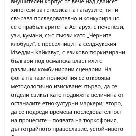
внушителен корпус от вече над двайсет
хипотези за генезиса на гагаузите; тя ги
свързва последователно и конкуриращо
се с прабългарите на Аспарух, с печенези,
узи, кумани, със съюзи като „Черните
клобуци“, с преселници на селджукския
Изеддин Кайкавус, с езиково тюркизирани
българи под османска власт или с
различни комбинирани сценарии. На
фона на тази полифония се откроява
методологично изискване: първо, да се
отдели езикът като подвижна величина от
останалите етнокултурни маркери; второ,
да се подреди времева последователност
на процесите – появата на тюркофония,
дълготрайното православие, устойчивото