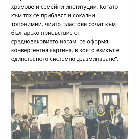
храмове и семейни институции. Когато
към тях се прибавят и локални
топонимии, чиито пластове сочат към
българско присъствие от
средновековието насам, се оформя
конвергентна картина, в която езикът е
единственото системно „разминаване“.