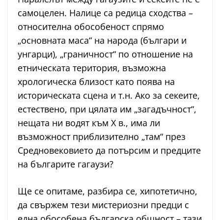
самоцелен. Налице са редица сходства –
относителна обособеност спрямо
„основната маса“ на народа (българи и
унгарци), „граничност“ по отношение на
етническата територия, възможна
хрологическа близост като поява на
историческата сцена и т.н. Ако за секеите,
естествено, при цялата им „загадъчност“,
нещата ни водят към Х в., има ли
възможност приблизително „там“ през
Средновековието да потърсим и предците
на българите гагаузи?
Ще се опитаме, разбира се, хипотетично,
да свържем тези мистериозни предци с
една обособена българска общност – тази