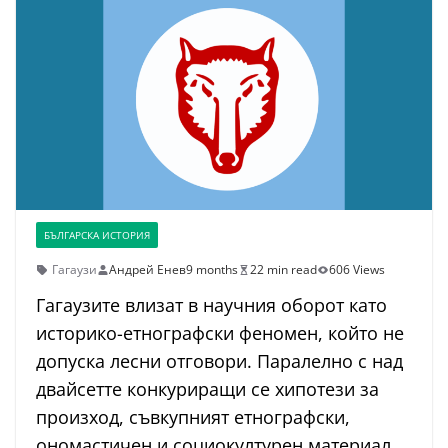
БЪЛГАРСКА ИСТОРИЯ
Гагаузи
Андрей Енев
9 months
22 min read
606 Views
Гагаузите влизат в научния оборот като
историко-етнографски феномен, който не
допуска лесни отговори. Паралелно с над
двайсетте конкуриращи се хипотези за
произход, съвкупният етнографски,
ономастичен и социокултурен материал