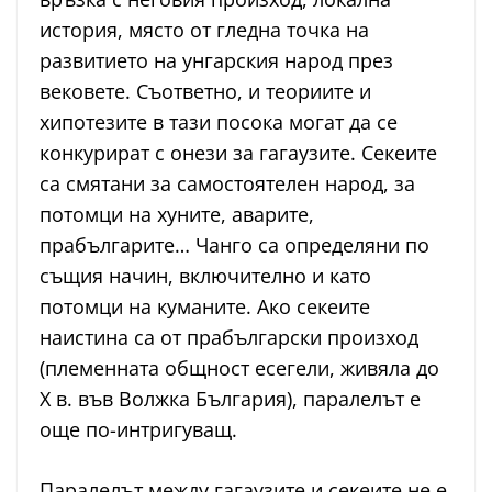
история, място от гледна точка на
развитието на унгарския народ през
вековете. Съответно, и теориите и
хипотезите в тази посока могат да се
конкурират с онези за гагаузите. Секеите
са смятани за самостоятелен народ, за
потомци на хуните, аварите,
прабългарите… Чанго са определяни по
същия начин, включително и като
потомци на куманите. Ако секеите
наистина са от прабългарски произход
(племенната общност есегели, живяла до
Х в. във Волжка България), паралелът е
още по-интригуващ.
Паралелът между гагаузите и секeите не е