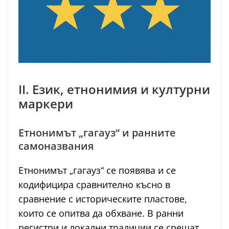
II. Език, етнонимия и културни
маркери
Етнонимът „гагауз“ и ранните
самоназвания
Етнонимът „гагауз“ се появява и се
кодифицира сравнително късно в
сравнение с историческите пластове,
които се опитва да обхване. В ранни
регистри и локални традиции се срещат