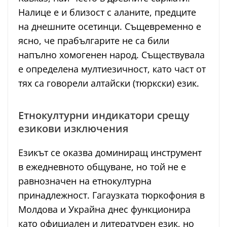
Налице е и близост с аланите, предците
на днешните осетинци. Същевременно е
ясно, че прабългарите не са били
напълно хомогенен народ. Съществувала
е определена мултиезичност, като част от
тях са говорели алтайски (тюркски) език.
Етнокултурни индикатори срещу
езикови изключения
Езикът се оказва доминиращ инструмент
в ежедневното общуване, но той не е
равнозначен на етнокултурна
принадлежност. Гагаузката тюркофония в
Молдова и Украйна днес функционира
като официален и литературен език, но