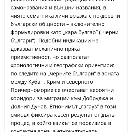
самоназвания и външни названия, в
чиято семантика личи връзка с по-древни
български общности – включително
формулировки като „кара булгар“ („черни
българи“). Подобни индикации не
доказват механично пряка
приемственост, но разполагат
хронологични и географски ориентири:
по следите на „черните българи“ в зоната
между Кубан, Крим и северното
Причерноморие се очертават вероятни
коридори за миграции към Добруджа и
Долния Дунав. Етнонимът „гагауз“ в този
смисъл фиксира късен резултат от дълъг
процес, в който езикът се тюркизира в
контактна зона, а етнокултурната