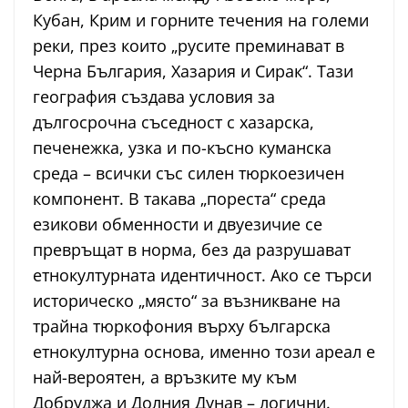
Кубан, Крим и горните течения на големи
реки, през които „русите преминават в
Черна България, Хазария и Сирак“. Тази
география създава условия за
дългосрочна съседност с хазарска,
печенежка, узка и по-късно куманска
среда – всички със силен тюркоезичен
компонент. В такава „пореста“ среда
езикови обменности и двуезичие се
превръщат в норма, без да разрушават
етнокултурната идентичност. Ако се търси
историческо „място“ за възникване на
трайна тюркофония върху българска
етнокултурна основа, именно този ареал е
най-вероятен, а връзките му към
Добруджа и Долния Дунав – логични.