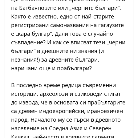
на Батбаяновите или „черните българи“.
Както е известно, едно от най-старите
регистрирани самоназвания на гагаузите
е „кара булгар“. Дали това е случайно
съвпадение? И как се вписват тези „черни
българи“ в днешните ни знания (и
незнания!) за древните българи,
наричани още и прабългари?
В последно време редица съвременни
историци, археолози и езиковеди стигат
до извода, че в основата си прабългарите
са древен индоевропейски, ираноезичен
народ. Началото му се търси в древното
население на Средна Азия и Северен
Кавказ, най-често в древните сармати.