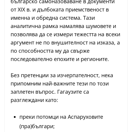
българско самоназоваване в документи
от ХІХ в. и дълбоката приемственост в
именна и обредна система. Тази
аналитична рамка намалява шумовете и
позволява да се измери тежестта на всеки
аргумент не по внушителност на изказа, а
по способността му да свърже
последователно епохите и регионите.
Без претенции за изчерпателност, нека
припомним най-важните тези по този
заплетен въпрос. Гагаузите са
разглеждани като:
преки потомци на Аспаруховите
(пра)българи;