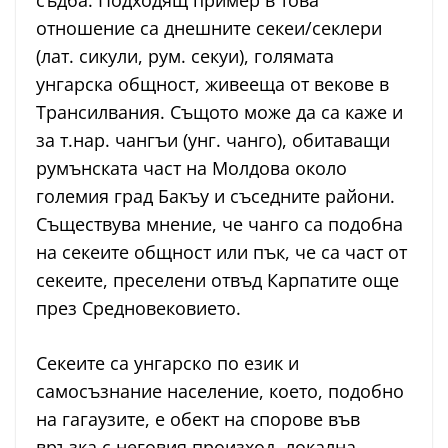
съдба. Подходящ пример в това
отношение са днешните секеи/секлери
(лат. сикули, рум. секуи), голямата
унгарска общност, живееща от векове в
Трансилвания. Същото може да са каже и
за т.нар. чангъи (унг. чанго), обитаващи
румънската част на Молдова около
големия град Бакъу и съседните райони.
Съществува мнение, че чанго са подобна
на секеите общност или пък, че са част от
секеите, преселени отвъд Карпатите още
през Средновековието.
Секеите са унгарско по език и
самосъзнание население, което, подобно
на гагаузите, е обект на спорове във
връзка с неговия произход, локална