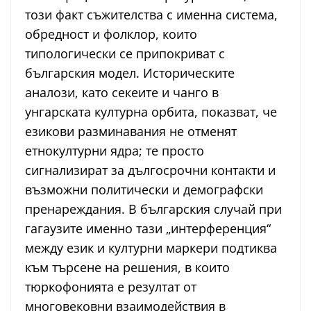
този факт съжителства с именна система,
обредност и фолклор, които
типологически се припокриват с
българския модел. Историческите
аналози, като секеите и чанго в
унгарската културна орбита, показват, че
езикови разминавания не отменят
етнокултурни ядра; те просто
сигнализират за дългосрочни контакти и
възможни политически и демографски
пренареждания. В българския случай при
гагаузите именно тази „интерференция“
между език и културни маркери подтиква
към търсене на решения, в които
тюркофонията е резултат от
многовековни взаимодействия в