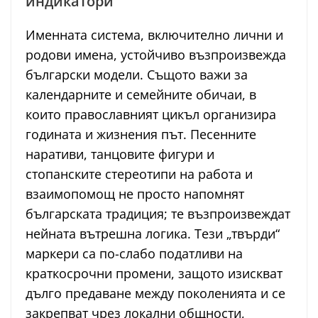
индикатори
Именната система, включително лични и
родови имена, устойчиво възпроизвежда
български модели. Същото важи за
календарните и семейните обичаи, в
които православният цикъл организира
годината и жизнения път. Песенните
наративи, танцовите фигури и
стопанските стереотипи на работа и
взаимопомощ не просто напомнят
българската традиция; те възпроизвеждат
нейната вътрешна логика. Тези „твърди“
маркери са по-слабо податливи на
краткосрочни промени, защото изискват
дълго предаване между поколенията и се
закрепват чрез локални общности,