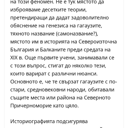
на този феномен. Не е тук мястото да
изброяваме десетките теории,
претендиращи да дадат задоволително
обяснение на генезиса на гагаузите,
тяхното название (самоназвание?),
мястото им в историята на Североизточна
България и Балканите преди средата на
ХІХ в. Още първите учени, занимавали се
с този въпрос, стигат до няколко тези,
които варират с различни нюанси.
Основното е, че те свързат гагаузите с по-
стари, средновековни народи, обитавали
същите места или района на Северното
Причерноморие като цяло.
Историографията подсигурява