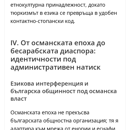
етнокултурна принадлежност, докато
тюркизмът в езика се превръща в удобен
контактно-стопански код.
IV. От османската епоха до
бесарабската диаспора:
идентичности под
административен натиск
Езикова интерференция и
българска общинност под османска
власт
Османската епоха не прекъсва
българската общностна организация; тя я
адаптира към мрежа от енории и еснафи,