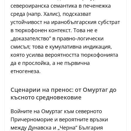
североиранска семантика в печенежка
среда (напр. Халис), подсказват
устойчивост на иранобългарския субстрат
в тюркофонен контекст. Това не е
„доказателство“ в правно-логически
смисъл; това е кумулативна индикация,
която усилва вероятността тюркофонията
да е прослойка, а не първична
етногенеза.
Сценарии на пренос: от Омуртаг до
късното средновековие
Войните на Омуртаг към северното
Причерноморие и вероятните връзки
между Дунавска и „Черна“ България