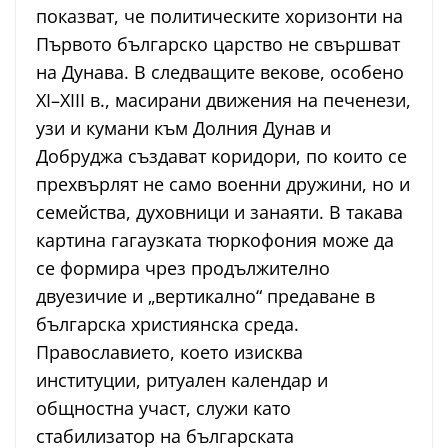
показват, че политическите хоризонти на
Първото българско царство не свършват
на Дунава. В следващите векове, особено
ХІ–ХІІІ в., масирани движения на печенези,
узи и кумани към Долния Дунав и
Добруджа създават коридори, по които се
прехвърлят не само военни дружини, но и
семейства, духовници и занаяти. В такава
картина гагаузката тюркофония може да
се формира чрез продължително
двуезичие и „вертикално“ предаване в
българска християнска среда.
Православието, което изисква
институции, ритуален календар и
общностна участ, служи като
стабилизатор на българската