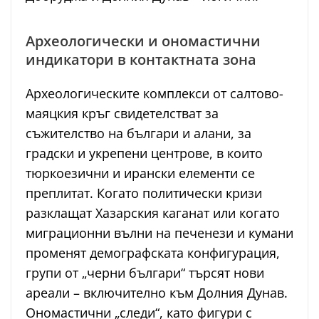
Археологически и ономастични
индикатори в контактната зона
Археологическите комплекси от салтово-
маяцкия кръг свидетелстват за
съжителство на българи и алани, за
градски и укрепени центрове, в които
тюркоезични и ирански елементи се
преплитат. Когато политически кризи
разклащат Хазарския каганат или когато
миграционни вълни на печенези и кумани
променят демографската конфигурация,
групи от „черни българи“ търсят нови
ареали – включително към Долния Дунав.
Ономастични „следи“, като фигури с