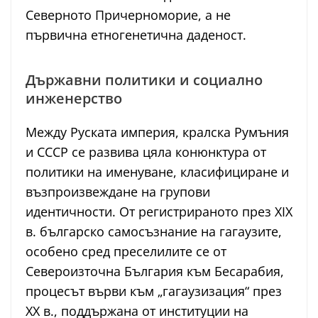
Северното Причерноморие, а не
първична етногенетична даденост.
Държавни политики и социално
инженерство
Между Руската империя, кралска Румъния
и СССР се развива цяла конюнктура от
политики на именуване, класифициране и
възпроизвеждане на групови
идентичности. От регистрираното през ХІХ
в. българско самосъзнание на гагаузите,
особено сред преселилите се от
Североизточна България към Бесарабия,
процесът върви към „гагаузизация“ през
ХХ в., поддържана от институции на