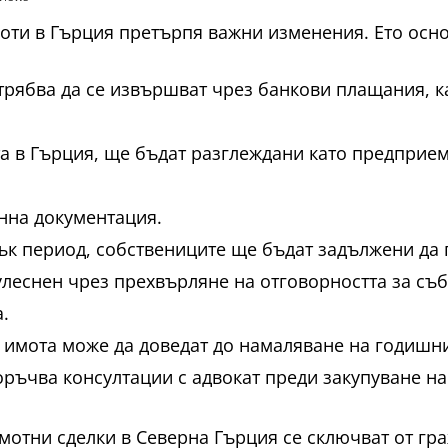
моти в Гърция претърпя важни изменения. Ето осн
трябва да се извършват чрез банкови плащания, к
а в Гърция, ще бъдат разглеждани като предприем
нна документация.
тък период, собствениците ще бъдат задължени да
улеснен чрез прехвърляне на отговорността за съ
.
 имота може да доведат до намаляване на годишни
ръчва консултации с адвокат преди закупуване на 
имотни сделки в Северна Гърция се сключват от гр