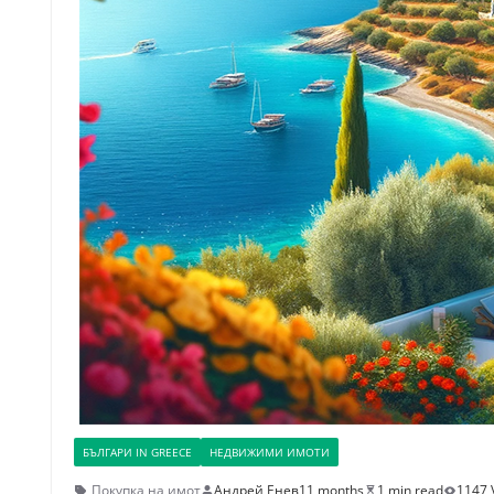
БЪЛГАРИ IN GREECE
НЕДВИЖИМИ ИМОТИ
Покупка на имот
Андрей Енев
11 months
1 min read
1147 