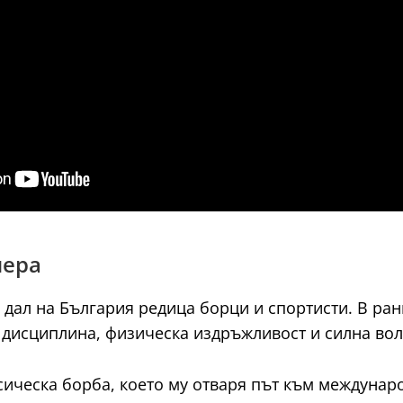
иера
, дал на България редица борци и спортисти. В ра
а дисциплина, физическа издръжливост и силна вол
сическа борба, което му отваря път към междунар