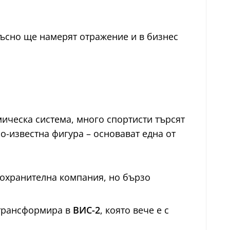
късно ще намерят отражение и в бизнес
мическа система, много спортисти търсят
-известна фигура – основават една от
 охранителна компания, но бързо
я трансформира в
ВИС-2
, която вече е с