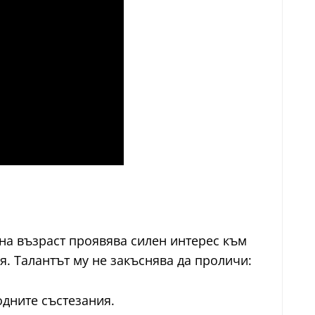
нна възраст проявява силен интерес към
я. Талантът му не закъснява да проличи:
одните състезания.