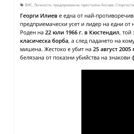
ВИС
,
Личности
,
предприемачи
,
престъпни босове
,
Спортист
Георги Илиев
е една от най-противоречив
предприемачески усет и лидер на едни от 
Роден на
22 юли 1966 г. в Кюстендил
, той
класическа борба
, а след падането на ко
мишена. Жестоко е убит на
25 август 2005
белязана от показни убийства на знакови 