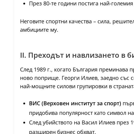
През 80-те години постига най-големия
Неговите спортни качества – сила, решите
амбициите му.
II. Преходът и навлизането в 
След 1989 г., когато България преминава 
ново поприще. Георги Илиев, заедно със 
най-мощните силови групировки в странат
ВИС (Верховен институт за спорт)
първ
придобива популярност като символ на 
След убийството на Васил Илиев през 1
разширен бизнес обхват.