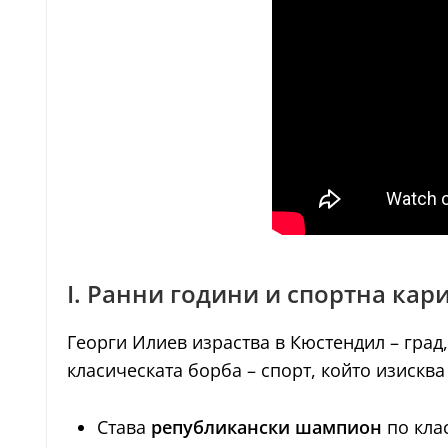
I. Ранни години и спортна кар
Георги Илиев израства в Кюстендил – град
класическата борба – спорт, който изискв
Става
републикански шампион
по кла