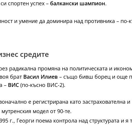
 си спортен успех –
балкански шампион
.
лност и умение да доминира над противника – по-
бизнес средите
през радикална промяна на политическата и иконо
своя брат
Васил Илиев
– също бивш борец и още по
а –
ВИС
(по-късно ВИС-2).
оначално е регистрирана като застрахователна и
мутренския модел от 90-те.
995 г., Георги поема контрола над структурата и 