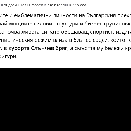
и
Андрей Енев
11 months
7 min read
1022 Views
ите и емблематични личности на българския преход
най-мощните силови структури и бизнес групировки
 започва живота си като обещаващ спортист, издиг
мунистическия режим влиза в бизнес среди, които 
 г. в курорта Слънчев бряг
, а смъртта му бележи к
фигури.