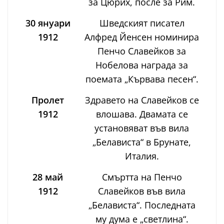
за Цюрих, после за Рим.
30 януари
Шведският писател
1912
Алфред Йенсен номинира
Пенчо Славейков за
Нобелова награда за
поемата „Кървава песен“.
Пролет
Здравето на Славейков се
1912
влошава. Двамата се
установяват във вила
„Белависта“ в Брунате,
Италия.
28 май
Смъртта на Пенчо
1912
Славейков във вила
„Белависта“. Последната
му дума е „светлина“.