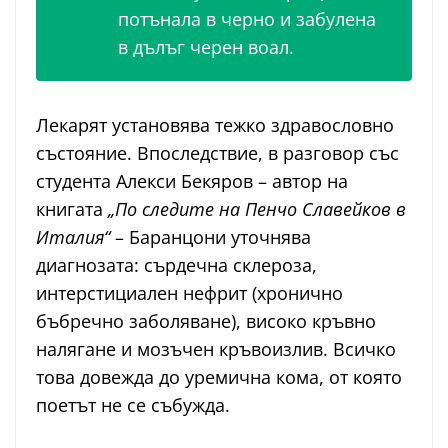
потънала в черно и забулена
в дълъг черен воал.
Лекарят установява тежко здравословно
състояние. Впоследствие, в разговор със
студента Алекси Бекяров – автор на
книгата
„По следите на Пенчо Славейков в
Италия“
– Баранцони уточнява
диагнозата: сърдечна склероза,
интерстициален нефрит (хронично
бъбречно заболяване), високо кръвно
налягане и мозъчен кръвоизлив. Всичко
това довежда до уремична кома, от която
поетът не се събужда.