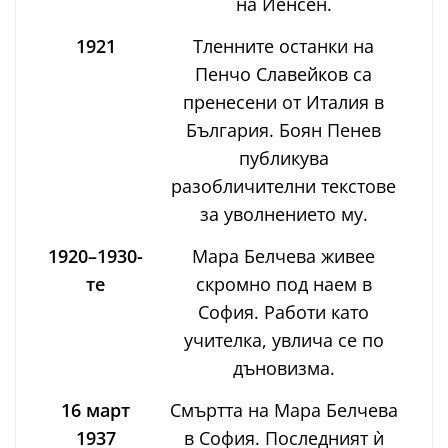
на Йенсен.
1921
Тленните останки на
Пенчо Славейков са
пренесени от Италия в
България. Боян Пенев
публикува
разобличителни текстове
за уволнението му.
1920–1930-
Мара Белчева живее
те
скромно под наем в
София. Работи като
учителка, увлича се по
дъновизма.
16 март
Смъртта на Мара Белчева
1937
в София. Последният ѝ