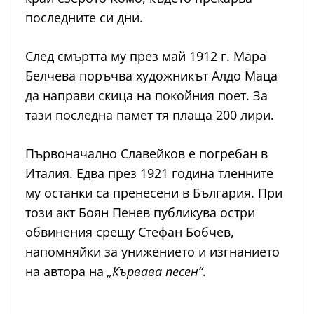
последните си дни.
След смъртта му през май 1912 г. Мара
Белчева поръчва художникът Алдо Маца
да направи скица на покойния поет. За
тази последна памет тя плаща 200 лири.
Първоначално Славейков е погребан в
Италия. Едва през 1921 година тленните
му останки са пренесени в България. При
този акт Боян Пенев публикува остри
обвинения срещу Стефан Бобчев,
напомняйки за унижението и изгнанието
на автора на
„Кървава песен“
.