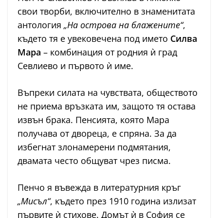
свои творби, включително в знаменитата
антология
„На острова на блажените“
,
където тя е увековечена под името
Силва
Мара
– комбинация от родния ѝ град
Севлиево и първото ѝ име.
Въпреки силата на чувствата, обществото
не приема връзката им, защото тя остава
извън брака. Пенсията, която Мара
получава от двореца, е спряна. За да
избегнат злонамерени подмятания,
двамата често общуват чрез писма.
Пенчо я въвежда в литературния кръг
„Мисъл“
, където през 1910 година излизат
първите ѝ стихове. Домът ѝ в София се