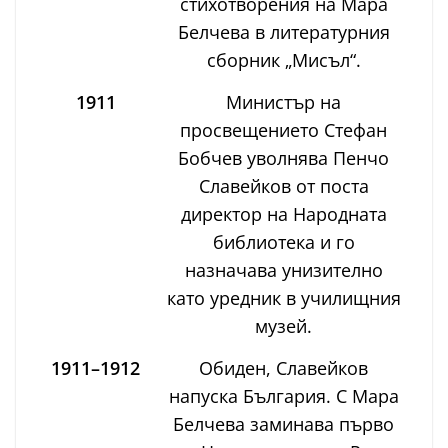
стихотворения на Мара
Белчева в литературния
сборник „Мисъл“.
1911
Министър на
просвещението Стефан
Бобчев уволнява Пенчо
Славейков от поста
директор на Народната
библиотека и го
назначава унизително
като уредник в училищния
музей.
1911–1912
Обиден, Славейков
напуска България. С Мара
Белчева заминава първо