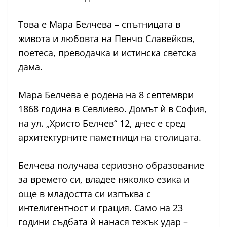
Това е Мара Белчева – спътницата в
живота и любовта на Пенчо Славейков,
поетеса, преводачка и истинска светска
дама.
Мара Белчева е родена на 8 септември
1868 година в Севлиево. Домът ѝ в София,
на ул. „Христо Белчев“ 12, днес е сред
архитектурните паметници на столицата.
Белчева получава сериозно образование
за времето си, владее няколко езика и
още в младостта си изпъква с
интелигентност и грация. Само на 23
години съдбата ѝ нанася тежък удар –