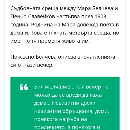
Съдбовната среща между Мара Белчева и
Пенчо Славейков настъпва през 1903
година. Роднина на Мара довежда поета в
дома ѝ. Това е тяхната четвърта среща, но
именно тя променя живота им.
По-късно Белчева описва впечатленията
си от тази вечер:
Бил мълчалив… Тая вечер не
можах да се вредя да кажа
дума… Невизитни дрехи,
невизитни обръщения, думи,
понякога на ръба на
приличието, а понякога и