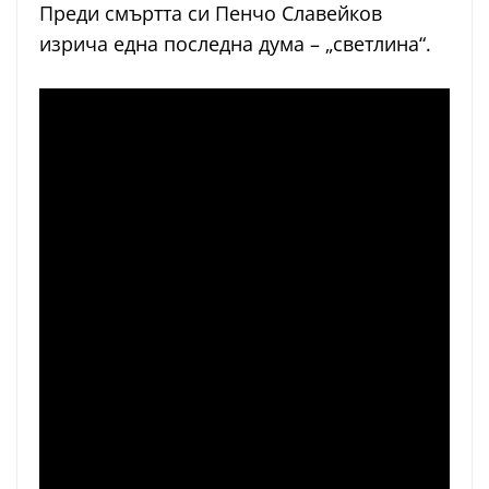
Преди смъртта си Пенчо Славейков
изрича една последна дума – „светлина“.