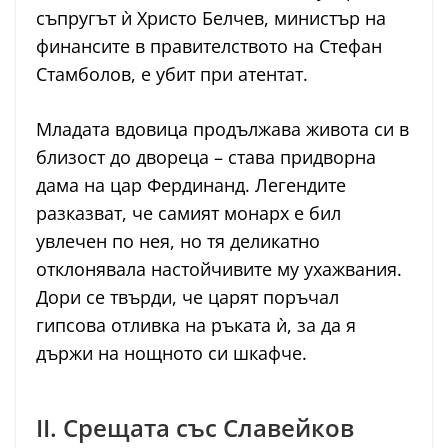
съпругът ѝ Христо Белчев, министър на
финансите в правителството на Стефан
Стамболов, е убит при атентат.
Младата вдовица продължава живота си в
близост до двореца – става придворна
дама на цар Фердинанд. Легендите
разказват, че самият монарх е бил
увлечен по нея, но тя деликатно
отклонявала настойчивите му ухажвания.
Дори се твърди, че царят поръчал
гипсова отливка на ръката ѝ, за да я
държи на нощното си шкафче.
II. Срещата със Славейков