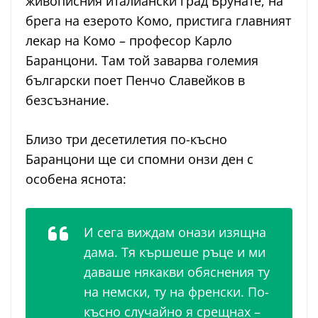
живописния италиански град Брунате, на
брега на езерото Комо, пристига главният
лекар на Комо – професор Карло
Баранцони. Там той заварва големия
български поет Пенчо Славейков в
безсъзнание.
Близо три десетилетия по-късно
Баранцони ще си спомни онзи ден с
особена яснота:
И сега виждам онази изящна
дама. Тя кършеше ръце и ми
даваше някакви обяснения ту
на немски, ту на френски. По-
късно случайно я срещнах –