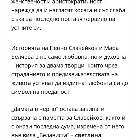
женственост и аристократичност –
нарежда да ѝ нагласят косата и със слаба
ръка за последно поставя червило на
устните си.
Историята на Пенчо Славейков и Мара
Белчева е не само любовна, но и духовна
– история за двама творци, които чрез
страданието и предизвикателствата на
живота успяват да издигнат любовта си до
символ на преданост.
„Дамата в черно“ остава завинаги
свързана с паметта за Славейков, както и
с онази последна дума, изречена от него
във вила „Белависта“ –
светлина
.