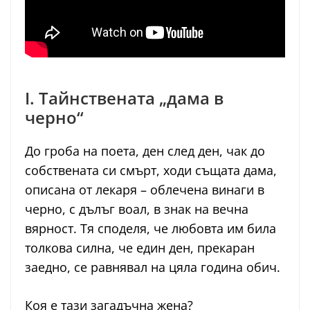
I. Тайнствената „дама в
черно“
До гроба на поета, ден след ден, чак до
собствената си смърт, ходи същата дама,
описана от лекаря – облечена винаги в
черно, с дълъг воал, в знак на вечна
вярност. Тя споделя, че любовта им била
толкова силна, че един ден, прекаран
заедно, се равнявал на цяла година обич.
Коя е тази загадъчна жена?