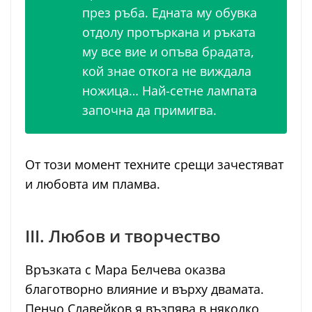
през ръба. Едната му обувка
отдолу протъркана и ръката
му все вие и опъва брадата,
кой знае откога не виждала
ножица… Най-сетне лампата
започна да примигва.
От този момент техните срещи зачестяват
и любовта им пламва.
III. Любов и творчество
Връзката с Мара Белчева оказва
благотворно влияние и върху двамата.
Пенчо Славейков я възпява в няколко