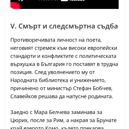
V. Смърт и следсмъртна съдба
Противоречивата личност на поета,
неговият стремеж към високи европейски
стандарти и конфликтите с политическата
върхушка в България го поставят в трудна
позиция. След уволнението му от
Народната библиотека и унижението,
причинено от министър Стефан Бобчев,
Славейков решава да напусне родината.
Заедно с Мара Белчева заминава за
Цюрих, после за Рим, а накрая за Брунате
край езерото Комо, където прекарва