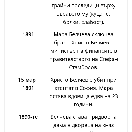
трайни последици върху
здравето му (куцане,
болки, слабост).
1891
Мара Белчева сключва
брак с Христо Белчев –
министър на финансите в
правителството на Стефан
Стамболов.
15 март
Христо Белчев е убит при
1891
атентат в София. Мара
остава вдовица едва на 23
години.
1890-те
Белчева става придворна
дама в двореца на княз