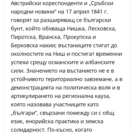
Австрийски кореспонденти и „Сръбски
народни новини“ на 17 април 1841 г.
говорят за разширяващ се български
бунт, който обхваща Нишка, Лесковска,
Пиротска, Вранска, Прокупска и
Берковска нахии; въстаниците стигат до
околностите на Ниш и постигат временни
успехи срещу османските и албанските
сили. Значението на въстанието не е в
устойчивото териториално завземане, а в
демонстрацията на политическа воля и в
артикулирането на регионална кауза,
която назовава участниците като
„българи“, свързани помежду си с общ
език, енорийска практика и земска
солидарност. По-късно, когато