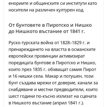
енориите и общинските си институти като
носители на различен културен код.
От бунтовете в Пиротско и Нишко
до Нишкото въстание от 1841 г.
Руско-турската война от 1828–1829 г. и
пренареждането на властта в османските
европейски провинции активизират
поредицата бунтове в Пиротско и Нишко,
които през 1835 г. обхващат самия Пирот
и 16 нишки села. Макар и потушен, този
бунт създава мрежи от доверие, канали за
снабдяване и местни предводители, които
шест години по-късно излизат на сцената
в Нишкото въстание (април 1841 г.).