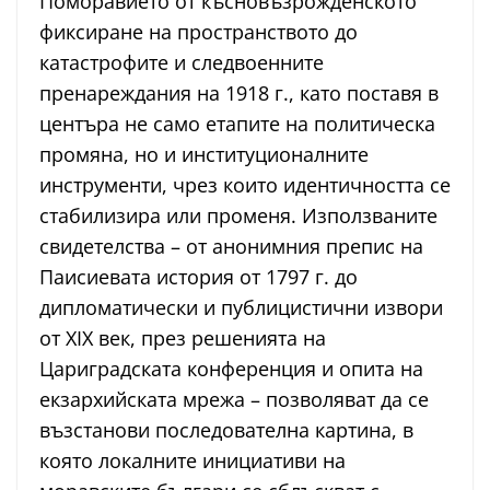
Поморавието от късновъзрожденското
фиксиране на пространството до
катастрофите и следвоенните
пренареждания на 1918 г., като поставя в
центъра не само етапите на политическа
промяна, но и институционалните
инструменти, чрез които идентичността се
стабилизира или променя. Използваните
свидетелства – от анонимния препис на
Паисиевата история от 1797 г. до
дипломатически и публицистични извори
от XIX век, през решенията на
Цариградската конференция и опита на
екзархийската мрежа – позволяват да се
възстанови последователна картина, в
която локалните инициативи на