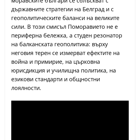
моравските българи се сблъскват с
държавните стратегии на Белград и с
геополитическите баланси на великите
сили. В този смисъл Поморавието не е
периферна бележка, а студен резонатор
на балканската геополитика: върху
неговия терен се измерват ефектите на
война и примирие, на църковна
юрисдикция и училищна политика, на
езикови стандарти и общностни
лоялности.