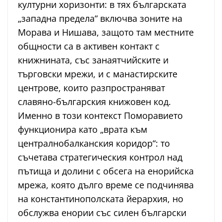
културни хоризонти: в тях българската
„западна предела“ включва зоните на
Морава и Нишава, защото там местните
общности са в активен контакт с
книжнината, със занаятчийските и
търговски мрежи, и с манастирските
центрове, които разпространяват
славяно-българския книжовен код.
Именно в този контекст Поморавието
функционира като „врата към
централнобалканския коридор“: то
съчетава стратегическия контрол над
пътища и долини с обсега на енорийска
мрежа, която дълго време се подчинява
на константинополската йерархия, но
обслужва енории със силен български