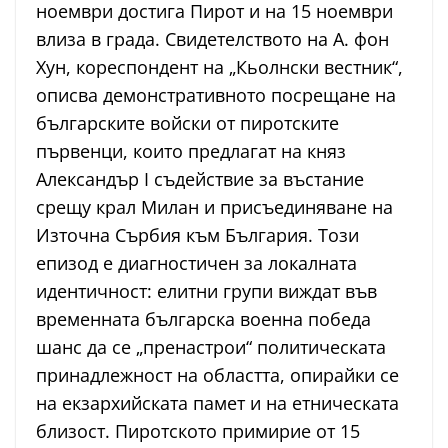
ноември достига Пирот и на 15 ноември
влиза в града. Свидетелството на А. фон
Хун, кореспондент на „Кьолнски вестник“,
описва демонстративното посрещане на
българските войски от пиротските
първенци, които предлагат на княз
Александър I съдействие за въстание
срещу крал Милан и присъединяване на
Източна Сърбия към България. Този
епизод е диагностичен за локалната
идентичност: елитни групи виждат във
временната българска военна победа
шанс да се „пренастрои“ политическата
принадлежност на областта, опирайки се
на екзархийската памет и на етническата
близост. Пиротското примирие от 15