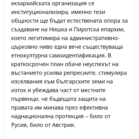
екзархийската организация се
институционализира, именно тези
общности ще бъдат естествената опора за
създаване на Нишка и Пиротска епархии,
което легитимира на административно-
църковно ниво една вече съществуваща
етнокултурна самоидентификация. В
краткосрочен план обаче неуспехът на
въстанието усилва репресиите, стимулира
изселвания към българските земи на
изток и убеждава част от местните
първенци, че бъдещата защита на
правата им минава през ефективна
наднационална протекция – било от
Русия, било от Австрия.