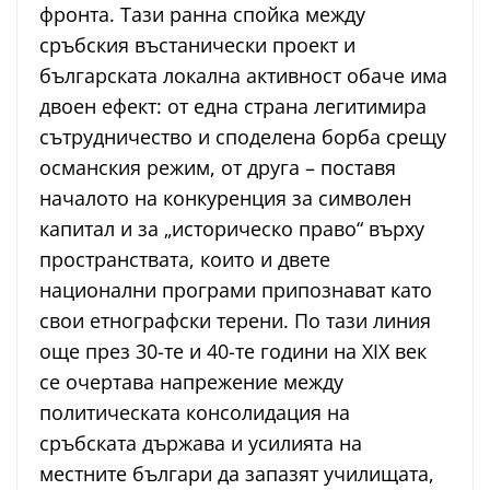
фронта. Тази ранна спойка между
сръбския въстанически проект и
българската локална активност обаче има
двоен ефект: от една страна легитимира
сътрудничество и споделена борба срещу
османския режим, от друга – поставя
началото на конкуренция за символен
капитал и за „историческо право“ върху
пространствата, които и двете
национални програми припознават като
свои етнографски терени. По тази линия
още през 30-те и 40-те години на XIX век
се очертава напрежение между
политическата консолидация на
сръбската държава и усилията на
местните българи да запазят училищата,