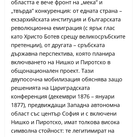
областта е вече фронт на „мека“ и
„твърда“ конкуренция: от едната страна –
екзархийската институция и българската
революционна емиграция (с ярък глас
като Христо Ботев срещу великосръбските
претенции), от другата – сръбската
държавна перспектива, която планира
включването на Нишко и Пиротско в
общонационален проект. Тази
двупосочна мобилизация обяснява защо
решенията на Цариградската
конференция (декември 1876 – януари
1877), предвиждащи Западна автономна
област със център София и с включени
Нишко и Пиротско, имат толкова висока
символна стойност: те легитимират на