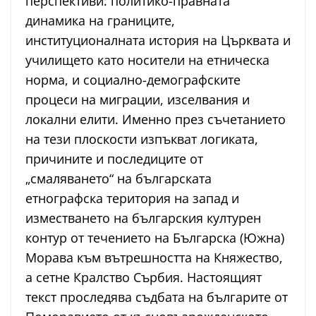
перспективи: политико-правната
динамика на границите,
институционалната история на Църквата и
училището като носители на етническа
норма, и социално-демографските
процеси на миграции, изселвания и
локални елити. Именно през съчетанието
на тези плоскости изпъкват логиката,
причините и последиците от
„смаляването“ на българската
етнографска територия на запад и
изместването на българския културен
контур от течението на Българска (Южна)
Морава към вътрешността на Княжество,
а сетне Кралство Сърбия. Настоящият
текст проследява съдбата на българите от