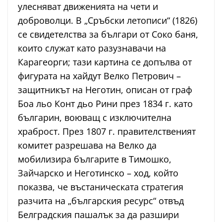
улесняват движенията на чети и
доброволци. В „Сръбски летописи“ (1826)
се свидетелства за българи от Соко баня,
които служат като разузнавачи на
Карагеорги; тази картина се допълва от
фигурата на хайдут Велко Петрович –
защитникът на Неготин, описан от граф
Боа льо Конт дьо Рини през 1834 г. като
българин, воюващ с изключителна
храброст. През 1807 г. правителственият
комитет разрешава на Велко да
мобилизира българите в Тимошко,
Зайчарско и Неготинско – ход, който
показва, че въстаническата стратегия
разчита на „българския ресурс“ отвъд
Белградския пашалък за да разшири