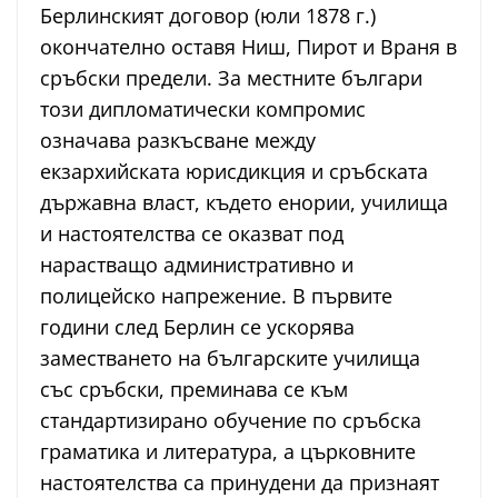
Берлинският договор (юли 1878 г.)
окончателно оставя Ниш, Пирот и Враня в
сръбски предели. За местните българи
този дипломатически компромис
означава разкъсване между
екзархийската юрисдикция и сръбската
държавна власт, където енории, училища
и настоятелства се оказват под
нарастващо административно и
полицейско напрежение. В първите
години след Берлин се ускорява
заместването на българските училища
със сръбски, преминава се към
стандартизирано обучение по сръбска
граматика и литература, а църковните
настоятелства са принудени да признаят