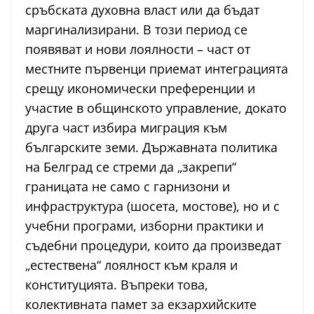
сръбската духовна власт или да бъдат
маргинализирани. В този период се
появяват и нови лоялности – част от
местните първенци приемат интеграцията
срещу икономически преференции и
участие в общинското управление, докато
друга част избира миграция към
българските земи. Държавната политика
на Белград се стреми да „закрепи“
границата не само с гарнизони и
инфраструктура (шосета, мостове), но и с
учебни програми, изборни практики и
съдебни процедури, които да произведат
„естествена“ лоялност към краля и
конституцията. Въпреки това,
колективната памет за екзархийските