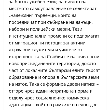
за богослужебен език; на нивото на
местното самоуправление се селектират
„надеждни“ първенци, които да
посредничат при събиране на данъци,
набори и полицейски мерки. Тези
институционални промени се подпомагат
от миграционни потоци: занаятчии,
държавни служители и учители от
вътрешността на Сърбия се насочват към
новоприсъединените територии, докато
част от локалните български елити търсят
образование и опора в българските земи
на изток. Така се формира двоен натиск –
отгоре чрез административна норма и
отдолу чрез социално-икономическа
адаптация – който в рамките на едно-две