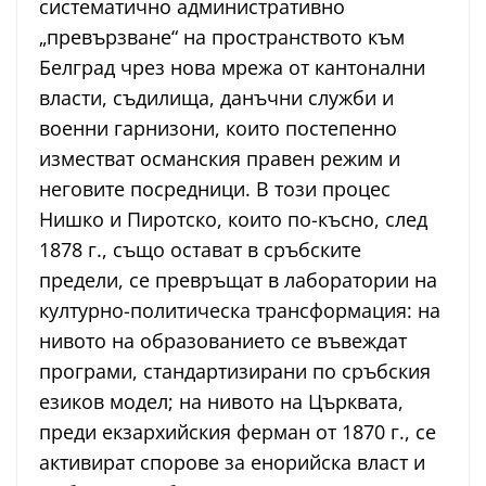
систематично административно
„превързване“ на пространството към
Белград чрез нова мрежа от кантонални
власти, съдилища, данъчни служби и
военни гарнизони, които постепенно
изместват османския правен режим и
неговите посредници. В този процес
Нишко и Пиротско, които по-късно, след
1878 г., също остават в сръбските
предели, се превръщат в лаборатории на
културно-политическа трансформация: на
нивото на образованието се въвеждат
програми, стандартизирани по сръбския
езиков модел; на нивото на Църквата,
преди екзархийския ферман от 1870 г., се
активират спорове за енорийска власт и