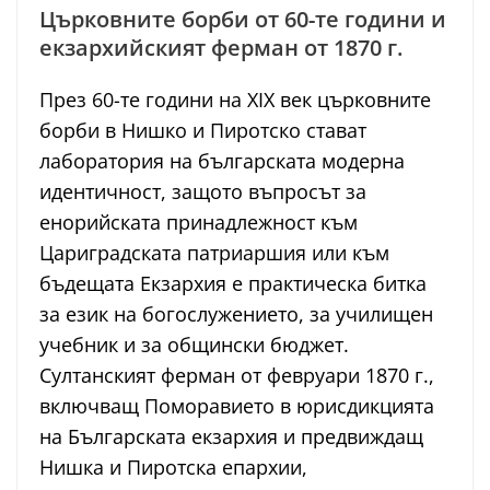
Църковните борби от 60-те години и
екзархийският ферман от 1870 г.
През 60-те години на XIX век църковните
борби в Нишко и Пиротско стават
лаборатория на българската модерна
идентичност, защото въпросът за
енорийската принадлежност към
Цариградската патриаршия или към
бъдещата Екзархия е практическа битка
за език на богослужението, за училищен
учебник и за общински бюджет.
Султанският ферман от февруари 1870 г.,
включващ Поморавието в юрисдикцията
на Българската екзархия и предвиждащ
Нишка и Пиротска епархии,