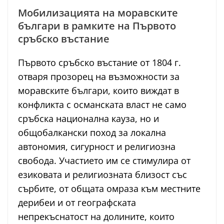
Мобилизацията на моравските
българи в рамките на Първото
сръбско въстание
Първото сръбско въстание от 1804 г.
отваря прозорец на възможности за
моравските българи, които виждат в
конфликта с османската власт не само
сръбска национална кауза, но и
общобалкански поход за локална
автономия, сигурност и религиозна
свобода. Участието им се стимулира от
езиковата и религиозната близост със
сърбите, от общата омраза към местните
дерибеи и от географската
непрекъснатост на долините, които