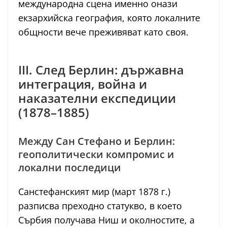
международна сцена именно онази
екзархийска география, която локалните
общности вече преживяват като своя.
III. След Берлин: държавна
интеграция, война и
наказателни експедиции
(1878–1885)
Между Сан Стефано и Берлин:
геополитически компромис и
локални последици
Санстефанският мир (март 1878 г.)
разписва преходно статукво, в което
Сърбия получава Ниш и околностите, а