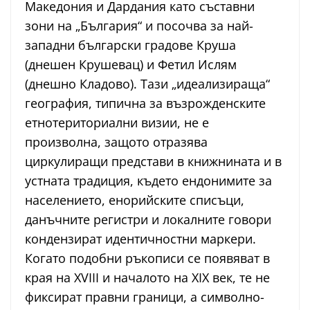
Македония и Дардания като съставни
зони на „България“ и посочва за най-
западни български градове Круша
(днешен Крушевац) и Фетил Ислям
(днешно Кладово). Тази „идеализираща“
география, типична за възрожденските
етнотериториални визии, не е
произволна, защото отразява
циркулиращи представи в книжнината и в
устната традиция, където ендонимите за
населението, енорийските списъци,
данъчните регистри и локалните говори
кондензират идентичностни маркери.
Когато подобни ръкописи се появяват в
края на XVIII и началото на XIX век, те не
фиксират правни граници, а символно-