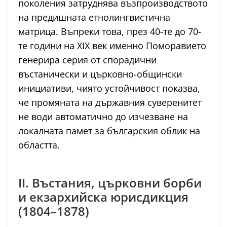
поколения затруднява възпроизводството
на предишната етнолингвистична
матрица. Въпреки това, през 40-те до 70-
те години на XIX век именно Поморавието
генерира серия от спорадични
въстанически и църковно-общински
инициативи, чиято устойчивост показва,
че промяната на държавния суверенитет
не води автоматично до изчезване на
локалната памет за българския облик на
областта.
II. Въстания, църковни борби
и екзархийска юрисдикция
(1804–1878)