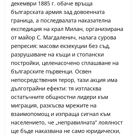
декември 1885 г. обаче връща
българската армия зад довоенната
граница, а последвалата наказателна
експедиция на крал Милан, организирана
от майор С. Магдаленич, налага сурова
репресия: масови екзекуции без съд,
разрушаване на къщи и стопански
постройки, целенасочено сплашване на
българските първенци. Освен
непосредствения терор, тази акция има
дълготрайни ефекти: тя изтласква
остатъчните общностни лидери към
миграция, разкъсва мрежите на
взаимопомощ и изпраща сигнал към
населението, че „неправилната“ лоялност
ще бъде наказвана не само юридически,