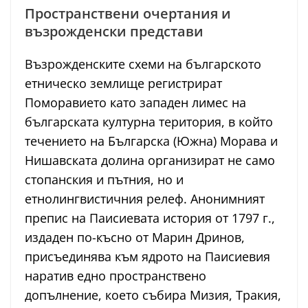
Пространствени очертания и
възрожденски представи
Възрожденските схеми на българското
етническо землище регистрират
Поморавието като западен лимес на
българската културна територия, в който
течението на Българска (Южна) Морава и
Нишавската долина организират не само
стопанския и пътния, но и
етнолингвистичния релеф. Анонимният
препис на Паисиевата история от 1797 г.,
издаден по-късно от Марин Дринов,
присъединява към ядрото на Паисиевия
наратив едно пространствено
допълнение, което събира Мизия, Тракия,