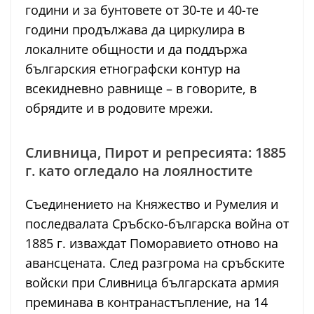
години и за бунтовете от 30-те и 40-те
години продължава да циркулира в
локалните общности и да поддържа
българския етнографски контур на
всекидневно равнище – в говорите, в
обрядите и в родовите мрежи.
Сливница, Пирот и репресията: 1885
г. като огледало на лоялностите
Съединението на Княжество и Румелия и
последвалата Сръбско-българска война от
1885 г. изваждат Поморавието отново на
авансцената. След разгрома на сръбските
войски при Сливница българската армия
преминава в контранастъпление, на 14