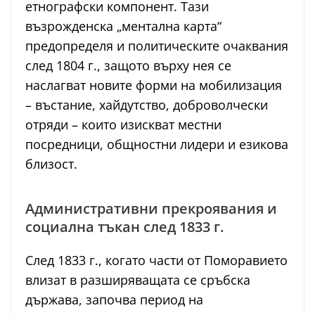
етнографски компонент. Тази
възрожденска „ментална карта“
предопределя и политическите очаквания
след 1804 г., защото върху нея се
наслагват новите форми на мобилизация
– въстание, хайдутство, доброволчески
отряди – които изискват местни
посредници, общностни лидери и езикова
близост.
Административни прекроявания и
социална тъкан след 1833 г.
След 1833 г., когато части от Поморавието
влизат в разширяващата се сръбска
държава, започва период на