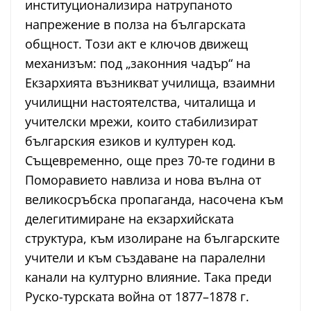
институционализира натрупаното
напрежение в полза на българската
общност. Този акт е ключов движещ
механизъм: под „законния чадър“ на
Екзархията възникват училища, взаимни
училищни настоятелства, читалища и
учителски мрежи, които стабилизират
българския езиков и културен код.
Същевременно, още през 70-те години в
Поморавието навлиза и нова вълна от
великосръбска пропаганда, насочена към
делегитимиране на екзархийската
структура, към изолиране на българските
учители и към създаване на паралелни
канали на културно влияние. Така преди
Руско-турската война от 1877–1878 г.