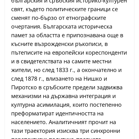
българския и сръбския историко-културен
свят, където политическите граници се
сменят по-бързо от етнографските
очертания. Българската историческа
памет за областта е припознавана още в
късните възрожденски ръкописи, в
пътеписите на европейски кореспонденти
и в свидетелствата на самите местни
жители, но след 1833 г., а окончателно и
след 1878 г., влизането на Нишко и
Пиротско в сръбските предели задвижва
механизми на държавна интеграция и
културна асимилация, които постепенно
преформатират идентичността на
населението. Аналитичният прочит на
тази траектория изисква три синхронни