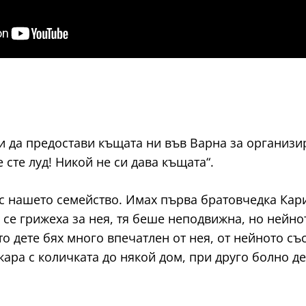
и да предостави къщата ни във Варна за организи
 сте луд! Никой не си дава къщата“.
 с нашето семейство. Имах първа братовчедка Кар
 се грижеха за нея, тя беше неподвижна, но нейно
о дете бях много впечатлен от нея, от нейното съ
акара с количката до някой дом, при друго болно д