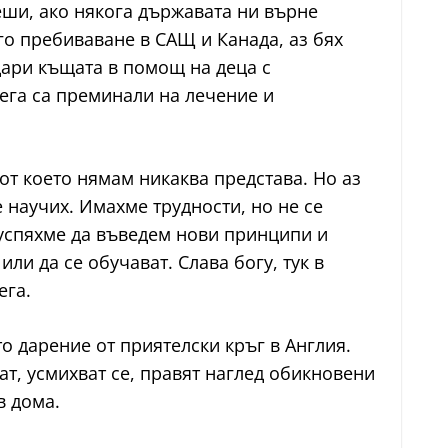
еши, ако някога държавата ни върне
го пребиваване в САЩ и Канада, аз бях
 дари къщата в помощ на деца с
сега са преминали на лечение и
 от което нямам никаква представа. Но аз
е научих. Имахме трудности, но не се
 успяхме да въведем нови принципи и
или да се обучават. Слава богу, тук в
ега.
то дарение от приятелски кръг в Англия.
ат, усмихват се, правят наглед обикновени
в дома.