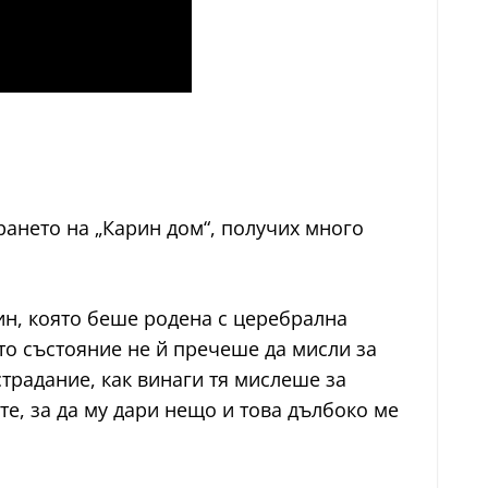
рането на „Карин дом“, получих много
ин, която беше родена с церебрална
то състояние не й пречеше да мисли за
страдание, как винаги тя мислеше за
ете, за да му дари нещо и това дълбоко ме