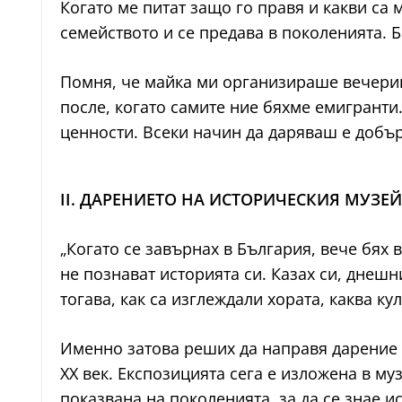
Когато ме питат защо го правя и какви са 
семейството и се предава в поколенията. Б
Помня, че майка ми организираше вечерин
после, когато самите ние бяхме емигранти
ценности. Всеки начин да даряваш е добър
II. ДАРЕНИЕТО НА ИСТОРИЧЕСКИЯ МУЗЕЙ
„Когато се завърнах в България, вече бях 
не познават историята си. Казах си, днешн
тогава, как са изглеждали хората, каква ку
Именно затова реших да направя дарение н
XX век. Експозицията сега е изложена в му
показвана на поколенията, за да се знае и