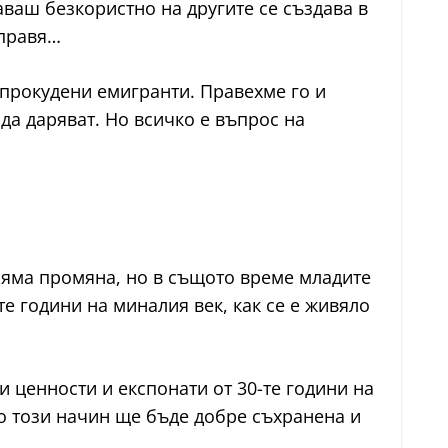
даваш безкористно на другите се създава в
 правя…
прокудени емигранти. Правехме го и
да даряват. Но всичко е въпрос на
голяма промяна, но в същото време младите
те години на миналия век, как се е живяло
 ценности и експонати от 30-те години на
 по този начин ще бъде добре съхранена и