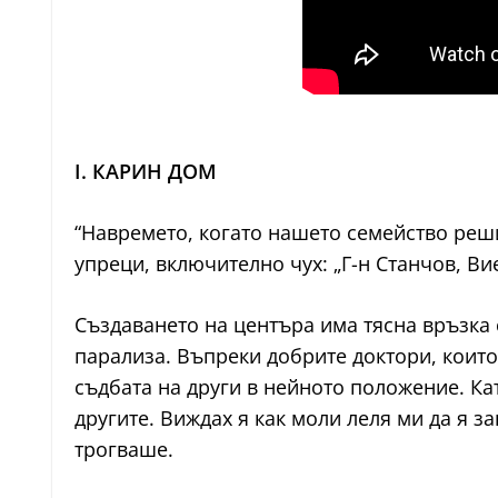
I. КАРИН ДОМ
“Навремето, когато нашето семейство реш
упреци, включително чух: „Г-н Станчов, Вие
Създаването на центъра има тясна връзка
парализа. Въпреки добрите доктори, които
съдбата на други в нейното положение. Кат
другите. Виждах я как моли леля ми да я з
трогваше.