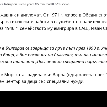
мет
Андрей Енев
2 years
5 min read
2280 Views
авник и дипломат. От 1971 г. живее в Обединенот
ър на външните работи в служебното правителство 
 1946 г. семейството му емигрира в САЩ. Иван Ста
 в България се завръща за пръв път през 1990 г.
и баща, е бил посланик на България, външен мини
тежава титлата „Посланик за специални поръчения
в Морската градина във Варна (одържавена през 19
чен център за деца със специални нужди.