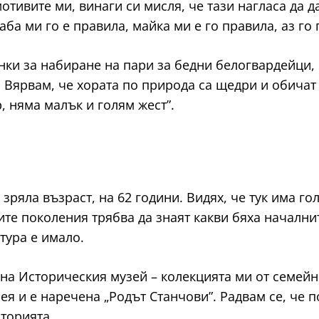
мотивите ми, винаги си мисля, че тази нагласа да 
аба ми го е правила, майка ми е го правила, аз го
ки за набиране на пари за бедни белогвардейци, 
. Вярвам, че хората по природа са щедри и обичат 
, няма малък и голям жест”.
в зряла възраст, на 62 години. Видях, че тук има 
ите поколения трябва да знаят какви бяха начални
лтура е имало.
а Историческия музей – колекцията ми от семейни
зея и е наречена „Родът Станчови”. Радвам се, че
сторията.