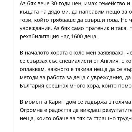
Аз бях вече 30-годишен, имах семейство и
къщата на дядо ми, да направим нещо за о
този, който трябваше да свърши това. Не 
увреждания. Аз бях само пратеник и така,
рехабилитация над 1600 деца.
В началото хората около мен заявяваха, че
се свързах със специалисти от Англия, с к
оплаквам, важното е такива неща да се въ
методи за работа за деца с увреждания, да 
България срещнах много хора, които помог
В момента Карин дом се издържа в голяма с
Огромна е радостта да виждаш резултатите 
неща, които обаче за тях са страшно трудн