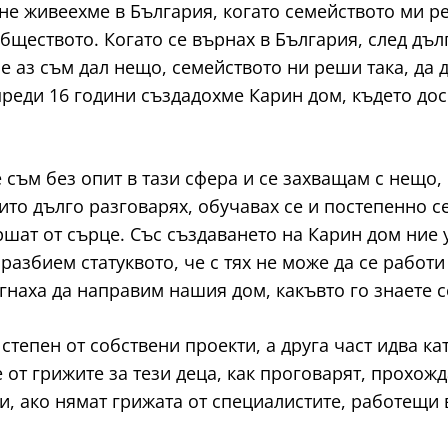
 не живеехме в България, когато семейството ми р
бществото. Когато се върнах в България, след дъл
че аз съм дал нещо, семейството ни реши така, да
 преди 16 години създадохме Карин дом, където до
 съм без опит в тази сфера и се захващам с нещо,
оито дълго разговарях, обучавах се и постепенно с
ршат от сърце. Със създаването на Карин дом ние
разбием статуквото, че с тях не може да се работи 
наха да направим нашия дом, какъвто го знаете с
тепен от собствени проекти, а друга част идва ка
от грижите за тези деца, как проговарят, прохожд
и, ако нямат грижата от специалистите, работещи 