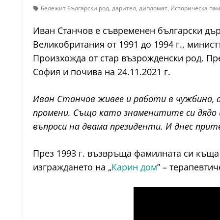
бележит български род
,
дарител
,
дипломат
,
Историческа па
Иван Станчов е съвременен български държ
Великобритания от 1991 до 1994 г., минист
Произхожда от стар възрожденски род. През
София и почива на 24.11.2021 г.
Иван Станчов живее и работи в чужбина, а
промени. Също като знаменитите си дядо 
въпроси на двама президенти. И днес при
През 1993 г. възвръща фамилната си къща 
изграждането на „
Карин дом
” – терапевти