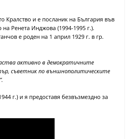
о Кралство и е посланик на България във
на Ренета Инджова (1994-1995 г.).
нчов е роден на 1 април 1929 г. в гр.
 Участва активно в демократичните
стър, съветник по външнополитическите
”.
44 г.) и я предоставя безвъзмездно за