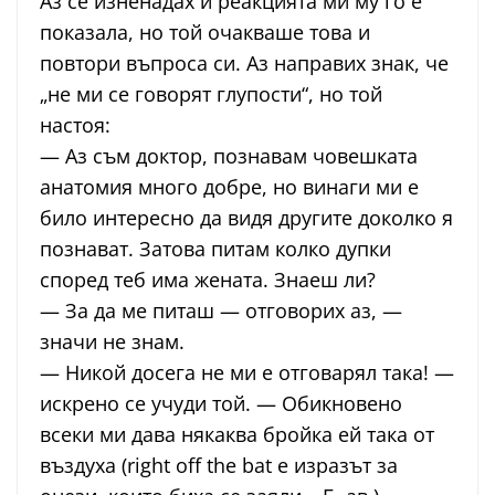
Аз се изненадах и реакцията ми му го е
показала, но той очакваше това и
повтори въпроса си. Аз направих знак, че
„не ми се говорят глупости“, но той
настоя:
— Аз съм доктор, познавам човешката
анатомия много добре, но винаги ми е
било интересно да видя другите доколко я
познават. Затова питам колко дупки
според теб има жената. Знаеш ли?
— За да ме питаш — отговорих аз, —
значи не знам.
— Никой досега не ми е отговарял така! —
искрено се учуди той. — Обикновено
всеки ми дава някаква бройка ей така от
въздуха (right off the bat е изразът за