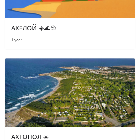
АХЕЛОЙ ☀️🌊⛱
1 year
АХТОПОЛ ☀️