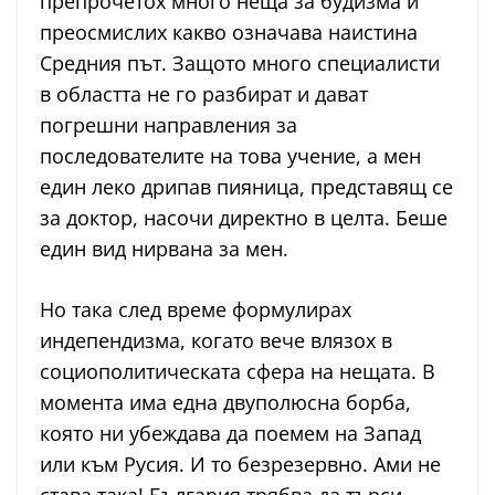
препрочетох много неща за будизма и
преосмислих какво означава наистина
Средния път. Защото много специалисти
в областта не го разбират и дават
погрешни направления за
последователите на това учение, а мен
един леко дрипав пияница, представящ се
за доктор, насочи директно в целта. Беше
един вид нирвана за мен.
Но така след време формулирах
индепендизма, когато вече влязох в
социополитическата сфера на нещата. В
момента има една двуполюсна борба,
която ни убеждава да поемем на Запад
или към Русия. И то безрезервно. Ами не