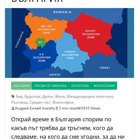
БЪЛГАРИЯ
ПИСМА ОТ АМЕРИКА
ПОЛИТИКА
ФИЛОСОФИЯ
Бар
,
Будизъм
,
Дупки
,
Жена
,
Международна политика
,
Разговор
,
Среден път
,
Философия
Андрей Енев
4 months
5 min read
5410 Views
Открай време в България спорим по
какъв път трябва да тръгнем, кого да
следваме, на кого да сме угодни, за да ни