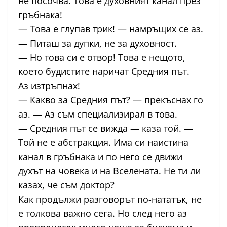
не посочва. Това е духовният канал през
гръбнака!
— Това е глупав трик! — намръщих се аз.
— Питаш за дупки, не за духовност.
— Но това си е отвор! Това е нещото,
което будистите наричат Средния път.
Аз изтръпнах!
— Какво за Средния път? — прекъснах го
аз. — Аз съм специализирал в това.
— Средния път се вижда — каза той. —
Той не е абстракция. Има си наистина
канал в гръбнака и по него се движи
духът на човека и на Вселената. Не ти ли
казах, че съм доктор?
Как продължи разговорът по-нататък, не
е толкова важно сега. Но след него аз