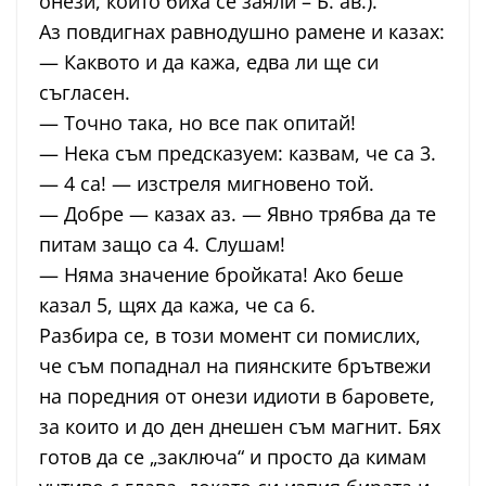
онези, които биха се заяли – Б. ав.).
Аз повдигнах равнодушно рамене и казах:
— Каквото и да кажа, едва ли ще си
съгласен.
— Точно така, но все пак опитай!
— Нека съм предсказуем: казвам, че са 3.
— 4 са! — изстреля мигновено той.
— Добре — казах аз. — Явно трябва да те
питам защо са 4. Слушам!
— Няма значение бройката! Ако беше
казал 5, щях да кажа, че са 6.
Разбира се, в този момент си помислих,
че съм попаднал на пиянските брътвежи
на поредния от онези идиоти в баровете,
за които и до ден днешен съм магнит. Бях
готов да се „заключа“ и просто да кимам