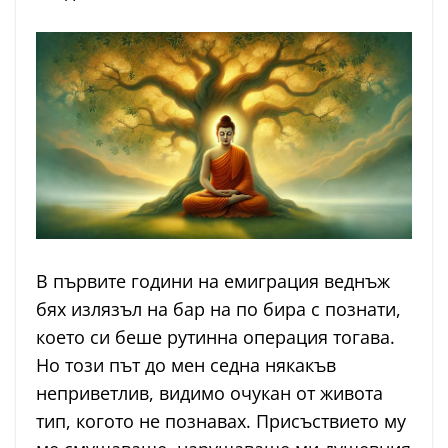
В първите години на емиграция веднъж
бях излязъл на бар на по бира с познати,
което си беше рутинна операция тогава.
Но този път до мен седна някакъв
неприветлив, видимо очукан от живота
тип, когото не познавах. Присъствието му