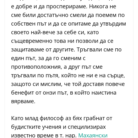
е добре и да просперираме. Никога не
сме били достатъчно смели да поемем по
собствен път и да се опитаме да утвърдим
своето най-вече за себе си, като
същевременно това ни позволи да се
защитаваме от другите. Тръгвали сме по
един път, за да го сменим с
противоположния, а друг път сме
тръгвали по пътя, който не ни е на сърце,
защото си мислим, че той доставя повече
бенефит от онзи път, в който наистина
вярваме.
Като млад философ аз бях грабнат от
будистките учения и специлизирах
известно време в т. нар.
Махаянски