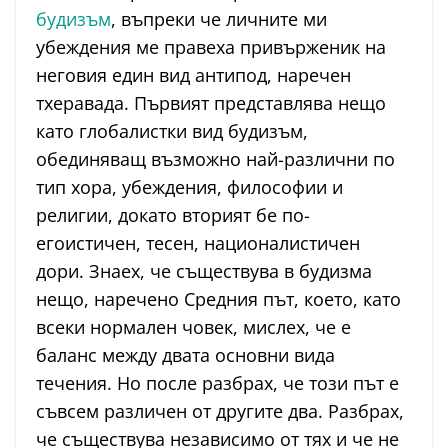
будизъм
, въпреки че личните ми
убеждения ме правеха привърженик на
неговия един вид антипод, наречен
тхеравада. Първият представлява нещо
като глобалистки вид будизъм,
обединяващ възможно най-различни по
тип хора, убеждения, философии и
религии, докато вторият бе по-
егоистичен, тесен, националистичен
дори. Знаех, че съществува в будизма
нещо, наречено Средния път, което, като
всеки нормален човек, мислех, че е
баланс между двата основни вида
течения. Но после разбрах, че този път е
съвсем различен от другите два. Разбрах,
че съществува независимо от тях и че не