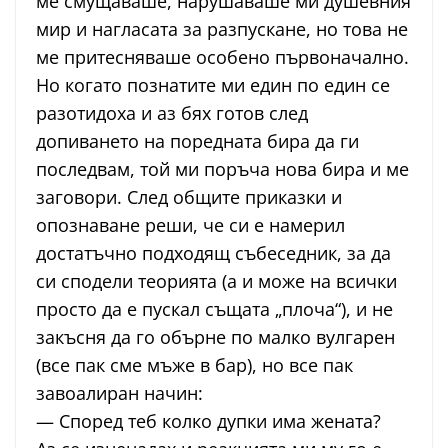
ме смущаваше, нарушаваше ми душевния
мир и нагласата за разпускане, но това не
ме притесняваше особено първоначално.
Но когато познатите ми един по един се
разотидоха и аз бях готов след
допиването на поредната бира да ги
последвам, той ми поръча нова бира и ме
заговори. След общите приказки и
опознаване реши, че си е намерил
достатъчно подходящ събеседник, за да
си сподели теорията (а и може на всички
просто да е пускал същата „плоча“), и не
закъсня да го обърне по малко вулгарен
(все пак сме мъже в бар), но все пак
завоалиран начин:
— Според теб колко дупки има жената?