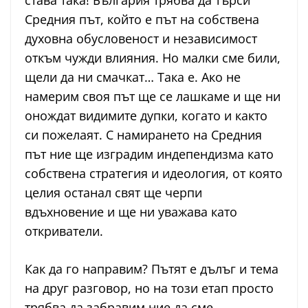
става така! България трябва да търси
Средния път, който е път на собствена
духовна обусловеност и независимост
откъм чужди влияния. Но малки сме били,
щели да ни смачкат… Така е. Ако не
намерим своя път ще се лашкаме и ще ни
онождат видимите дупки, когато и както
си пожелаят. С намирането на Средния
път ние ще изградим индепендизма като
собствена стратегия и идеология, от която
целия останал свят ще черпи
вдъхновение и ще ни уважава като
откриватели.
Как да го направим? Пътят е дълъг и тема
на друг разговор, но на този етап просто
трябва да забравим ние да сме