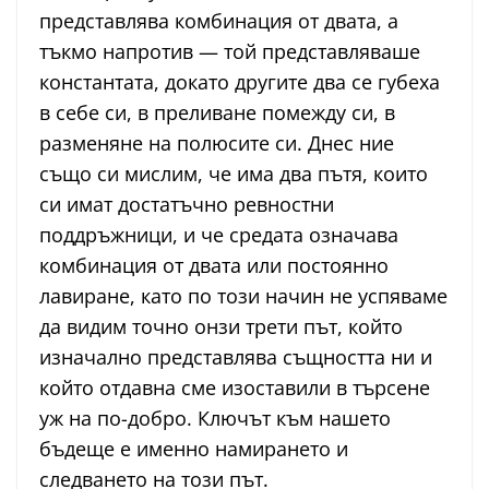
представлява комбинация от двата, а
тъкмо напротив — той представляваше
константата, докато другите два се губеха
в себе си, в преливане помежду си, в
разменяне на полюсите си. Днес ние
също си мислим, че има два пътя, които
си имат достатъчно ревностни
поддръжници, и че средата означава
комбинация от двата или постоянно
лавиране, като по този начин не успяваме
да видим точно онзи трети път, който
изначално представлява същността ни и
който отдавна сме изоставили в търсене
уж на по-добро. Ключът към нашето
бъдеще е именно намирането и
следването на този път.