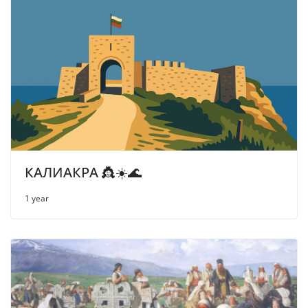
КАЛИАКРА 👸☀️🌊
1 year