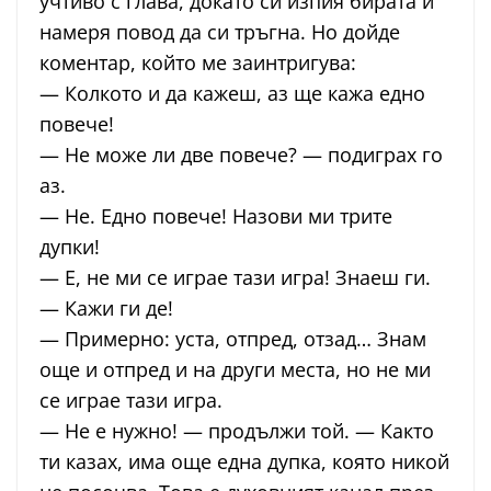
учтиво с глава, докато си изпия бирата и
намеря повод да си тръгна. Но дойде
коментар, който ме заинтригува:
— Колкото и да кажеш, аз ще кажа едно
повече!
— Не може ли две повече? — подиграх го
аз.
— Не. Едно повече! Назови ми трите
дупки!
— Е, не ми се играе тази игра! Знаеш ги.
— Кажи ги де!
— Примерно: уста, отпред, отзад… Знам
още и отпред и на други места, но не ми
се играе тази игра.
— Не е нужно! — продължи той. — Както
ти казах, има още една дупка, която никой