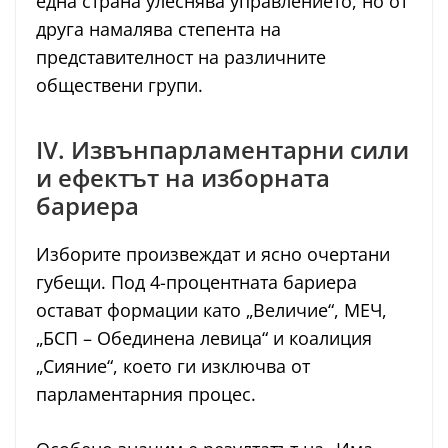
една страна улеснява управлението, но от
друга намалява степента на
представителност на различните
обществени групи.
IV. Извънпарламентарни сили
и ефектът на изборната
бариера
Изборите произвеждат и ясно очертани
губещи. Под 4-процентната бариера
остават формации като „Величие“, МЕЧ,
„БСП – Обединена левица“ и коалиция
„Сияние“, което ги изключва от
парламентарния процес.