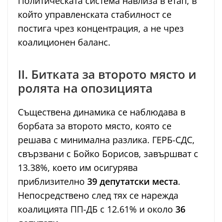
Политическата система навлиза в етап, в
който управленската стабилност се
постига чрез концентрация, а не чрез
коалиционен баланс.
II. Битката за второто място и
ролята на опозицията
Съществена динамика се наблюдава в
борбата за второто място, която се
решава с минимална разлика. ГЕРБ-СДС,
свързвани с Бойко Борисов, завършват с
13.38%, което им осигурява
приблизително
39 депутатски места
.
Непосредствено след тях се нарежда
коалицията ПП-ДБ с 12.61% и около
36