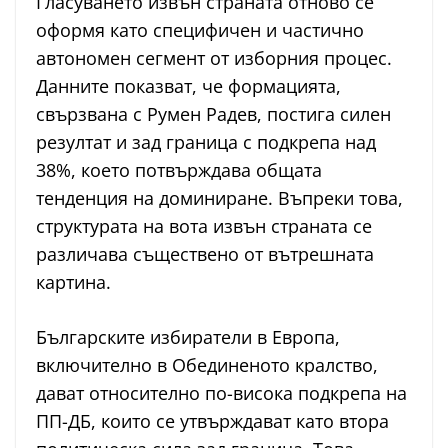
Гласуването извън страната отново се
оформя като специфичен и частично
автономен сегмент от изборния процес.
Данните показват, че формацията,
свързвана с Румен Радев, постига силен
резултат и зад граница с подкрепа над
38%, което потвърждава общата
тенденция на доминиране. Въпреки това,
структурата на вота извън страната се
различава съществено от вътрешната
картина.
Българските избиратели в Европа,
включително в Обединеното кралство,
дават относително по-висока подкрепа на
ПП-ДБ, които се утвърждават като втора