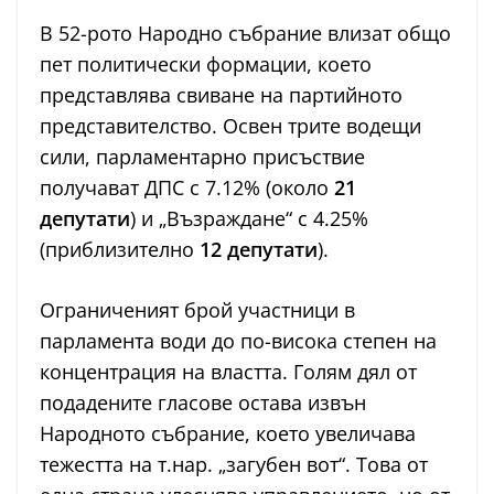
В 52-рото Народно събрание влизат общо
пет политически формации, което
представлява свиване на партийното
представителство. Освен трите водещи
сили, парламентарно присъствие
получават ДПС с 7.12% (около
21
депутати
) и „Възраждане“ с 4.25%
(приблизително
12 депутати
).
Ограниченият брой участници в
парламента води до по-висока степен на
концентрация на властта. Голям дял от
подадените гласове остава извън
Народното събрание, което увеличава
тежестта на т.нар. „загубен вот“. Това от