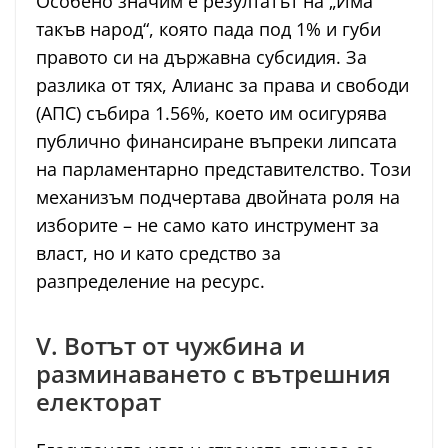
Особено значим е резултатът на „Има
такъв народ“, която пада под 1% и губи
правото си на държавна субсидия. За
разлика от тях, Алианс за права и свободи
(АПС) събира 1.56%, което им осигурява
публично финансиране въпреки липсата
на парламентарно представителство. Този
механизъм подчертава двойната роля на
изборите – не само като инструмент за
власт, но и като средство за
разпределение на ресурс.
V. Вотът от чужбина и
разминаването с вътрешния
електорат