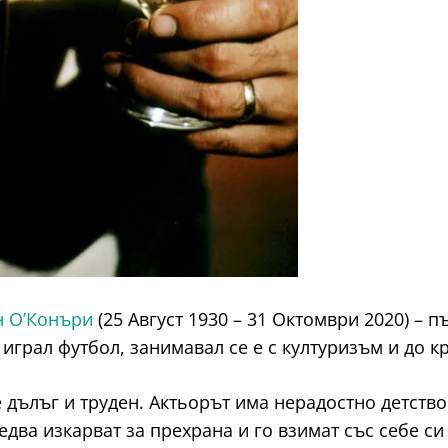
 О’Конъри
(25 Август 1930 – 31 Октомври 2020) – 
 играл футбол, занимавал се е с културизъм и до к
 дълъг и труден. Актьорът има нерадостно детство
 едва изкарват за прехрана и го взимат със себе си