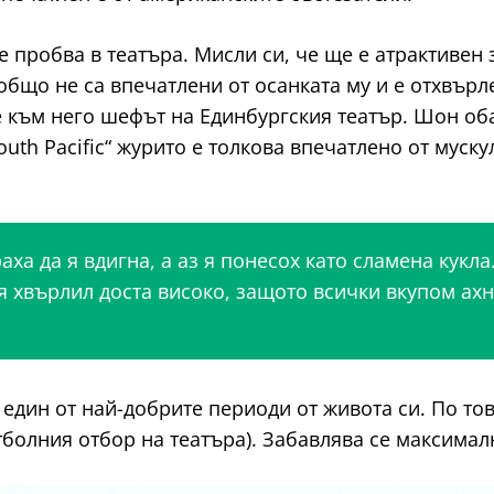
 пробва в театъра. Мисли си, че ще е атрактивен з
общо не са впечатлени от осанката му и е отхвърл
 към него шефът на Единбургския театър. Шон оба
th Pacific“ журито е толкова впечатлено от муску
ха да я вдигна, а аз я понесох като сламена кукла.
 хвърлил доста високо, защото всички вкупом ахна
един от най-добрите периоди от живота си. По тов
тболния отбор на театъра). Забавлява се максимал