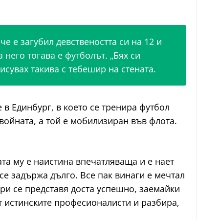
е е загубил девствеността си на 12 и
 него тогава е футболът. „Бях си
исувах такива с тебешир на стената.
в Единбург, в което се тренира футбол
войната, а той е мобилизиран във флота.
та му е наистина впечатляваща и е нает
се задържа дълго. Все пак винаги е мечтал
дори се представя доста успешно, заемайки
т истинските професионалисти и разбира,