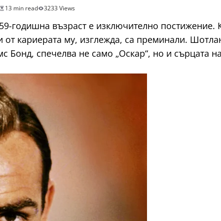
13 min read
3233 Views
а 59-годишна възраст е изключително постижение. 
 от кариерата му, изглежда, са преминали. Шотла
с Бонд, спечелва не само „Оскар“, но и сърцата н