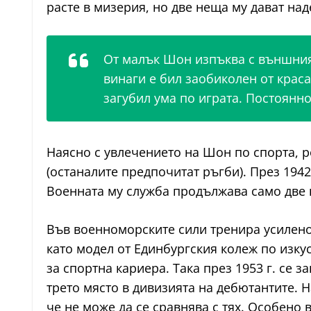
расте в мизерия, но две неща му дават на
От малък Шон изпъква с външния 
винаги е бил заобиколен от краса
загубил ума по играта. Постоянно
Наясно с увлечението на Шон по спорта, р
(останалите предпочитат ръгби). През 194
Военната му служба продължава само две г
Във военноморските сили тренира усилено 
като модел от Единбургския колеж по изкус
за спортна кариера. Така през 1953 г. се 
трето място в дивизията на дебютантите. 
че не може да се сравнява с тях. Особено 