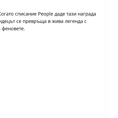
Когато списание People даде тази награда
ндецът се превръща в жива легенда с
а феновете.