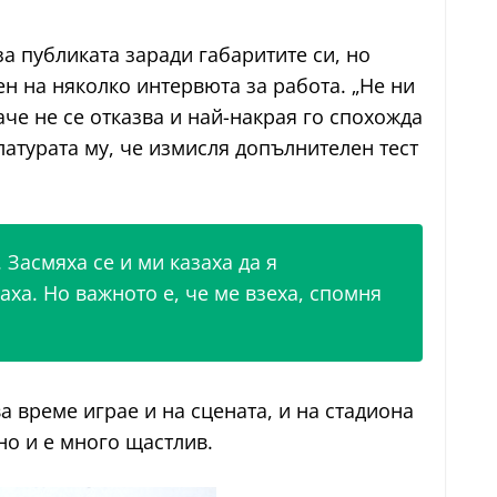
а публиката заради габаритите си, но
ен на няколко интервюта за работа. „Не ни
че не се отказва и най-накрая го спохожда
латурата му, че измисля допълнителен тест
 Засмяха се и ми казаха да я
ха. Но важното е, че ме взеха, спомня
а време играе и на сцената, и на стадиона
но и е много щастлив.