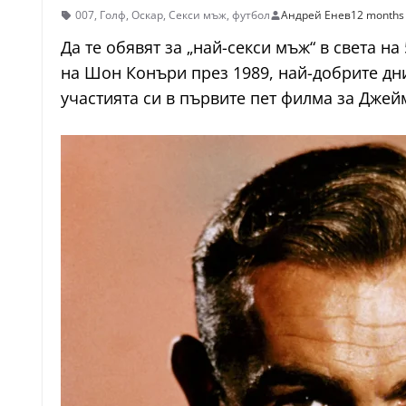
007
,
Голф
,
Оскар
,
Секси мъж
,
футбол
Андрей Енев
12 months
Да те обявят за „най-секси мъж“ в света н
на Шон Конъри през 1989, най-добрите дни
участията си в първите пет филма за Джейм