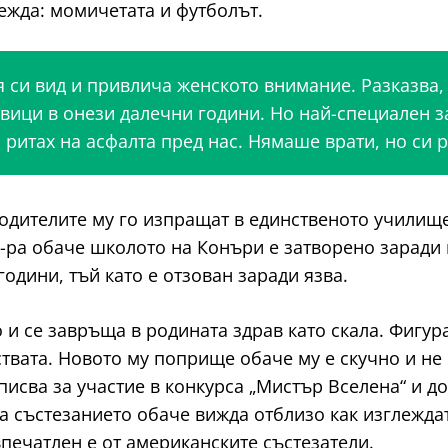
дежда: момичетата и футболът.
си вид и привлича женското внимание. Разказва, ч
вици в онези далечни години. Но най-специален за
 ритах на асфалта пред нас. Нямаше врати, но си р
одителите му го изпращат в единственото училище 
2-ра обаче школото на Конъри е затворено заради 
одини, тъй като е отзован заради язва.
и се завръща в родината здрав като скала. Фигура
твата. Новото му поприще обаче му е скучно и не 
записва за участие в конкурса „Мистър Вселена“ и 
На състезанието обаче вижда отблизо как изглежда
впечатлен е от американските състезатели.