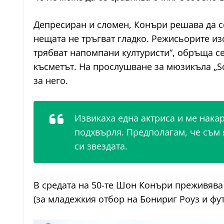
Депресиран и сломен, Конъри решава да се
нещата не тръгват гладко. Режисьорите из
трябват напомпани културисти“, обръща се
късметът. На прослушване за мюзикъла „Sou
за него.
Извикаха една актриса и ме накара
подхвърля. Предполагам, че съм я
си звездата.
В средата на 50-те Шон Конъри преживява 
(за младежкия отбор на Бонириг Роуз и фу