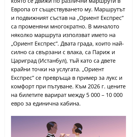
която се движи по различни маршрути в
Европа от съществуването му. Маршрутът
и подвижният състав на „Ориент Експрес“
са променяни многократно. В миналото
няколко маршрута използват името на
„Ориент Експрес“. Двата града, които най-
силно са свързани с влака, са Париж и
Цариград (Истанбул), тъй като са двете
крайни точки на услугата. „Ориент
Експрес“ се превръща в пример за лукс и
комфорт при пътуване. Към 2026 г. цените
на билетите варират между 5 000 – 10 000
евро за единична кабина.