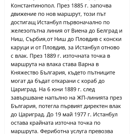
Константинопол. През 1885 г. започва
движение по нов маршрут, този път
достигащ Истанбул първоначално по
железопътна линия от Виена до Белград и
Ниш, Сърбия,от Ниш до Пловдив с конски
каруци и от Пловдив, за Истанбул отново
с влак. През 1889 г. източната точка в
маршрута на влака става Варна в
Княжество България, където пътниците
могат да бъдат откарани с кораб до
Цариград. На 6 юни 1889 г. след
завършване напълно на ЖП-линията през
България, потегла първият директен влак
до Цариград. До 19 май 1977 г. Истанбул
остава крайната източна точка по
маршрута. Фериботна услуга превозва