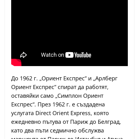
До 1962 г. „Ориент Експрес“ и „Арлберг
Ориент Експрес“ спират да работят,
оставяйки само „Симплон Ориент
Експрес“. През 1962 г. е създадена
услугата Direct Orient Express, която
ежедневно пътува от Париж до Белград,
като два пъти седмично обслужва
маршрута от Париж до Истанбул и Атина.