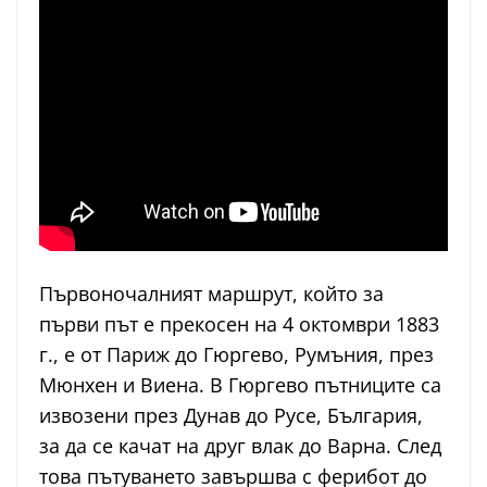
Първоночалният маршрут, който за
първи път е прекосен на 4 октомври 1883
г., е от Париж до Гюргево, Румъния, през
Мюнхен и Виена. В Гюргево пътниците са
извозени през Дунав до Русе, България,
за да се качат на друг влак до Варна. След
това пътуването завършва с ферибот до