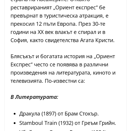
реставрираният „Ориент експрес“ бе
превърнат в туристическа атракция, е
прекосил 12 пъти Европа. През 30-те
години на ХХ век влакът е спирал и в
София, както свидетелства Агата Кристи.
Блясъкът и богатата история на „Ориент
Експрес“ често се появява в различни
произведения на литературата, киното и
телевизията. По-известни са:
В Литературата:
Дракула (1897) от Брам Стокър.
Stamboul Train (1932) от Греъм Грийн.