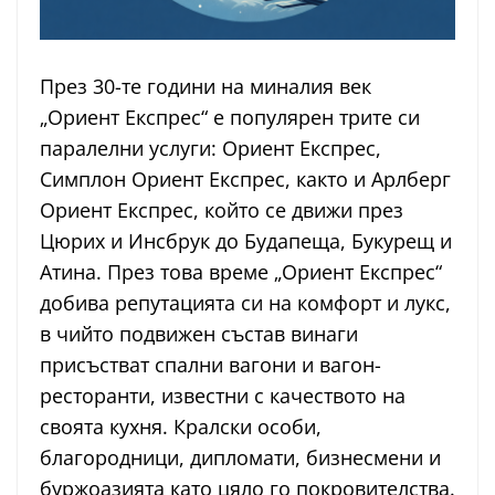
През 30-те години на миналия век
„Ориент Експрес“ е популярен трите си
паралелни услуги: Ориент Експрес,
Симплон Ориент Експрес, както и Арлберг
Ориент Експрес, който се движи през
Цюрих и Инсбрук до Будапеща, Букурещ и
Атина. През това време „Ориент Експрес“
добива репутацията си на комфорт и лукс,
в чийто подвижен състав винаги
присъстват спални вагони и вагон-
ресторанти, известни с качеството на
своята кухня. Кралски особи,
благородници, дипломати, бизнесмени и
буржоазията като цяло го покровителства.