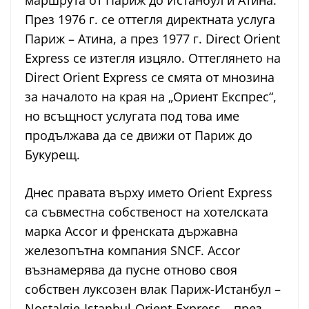
През 1976 г. се оттегля директната услуга
Париж – Атина, а през 1977 г. Direct Orient
Express се изтегля изцяло. Оттеглянето на
Direct Orient Express се смята от мнозина
за началото на края на „Ориент Експрес“,
но всъщност услугата под това име
продължава да се движи от Париж до
Букурещ.
Днес правата върху името Orient Express
са съвместна собственост на хотелската
марка Accor и френската държавна
железопътна компания SNCF. Accor
възнамерява да пусне отново своя
собствен луксозен влак Париж-Истанбул –
Nostalgie-Istanbul-Orient-Express – през