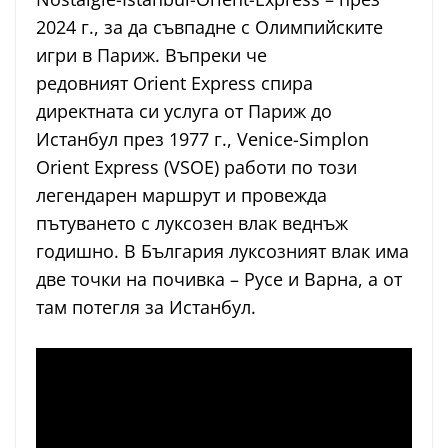
2024 г., за да съвпадне с Олимпийските
игри в Париж. Въпреки че
редовният Orient Express спира
директната си услуга от Париж до
Истанбул през 1977 г., Venice-Simplon
Orient Express (VSOE) работи по този
легендарен маршрут и провежда
пътуването с луксозен влак веднъж
годишно. В България луксозният влак има
две точки на почивка – Русе и Варна, а от
там потегля за Истанбул.