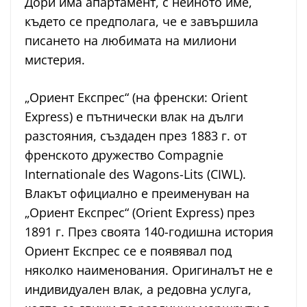
Дори има апартамент, с нейното име,
където се предполага, че е завършила
писането на любимата на милиони
мистерия.
„Ориент Експрес“ (на френски: Orient
Express) е пътнически влак на дълги
разстояния, създаден през 1883 г. от
френското дружество Compagnie
Internationale des Wagons-Lits (CIWL).
Влакът официално е преименуван на
„Ориент Експрес“ (Orient Express) през
1891 г. През своята 140-годишна история
Ориент Експрес се е появявал под
няколко наименования. Оригиналът не е
индивидуален влак, а редовна услуга,