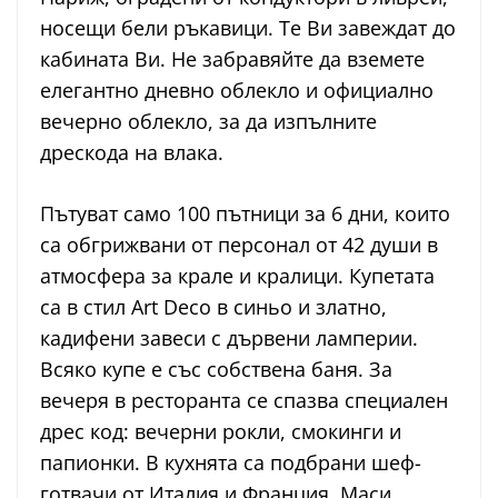
носещи бели ръкавици. Те Ви завеждат до
кабината Ви. Не забравяйте да вземете
елегантно дневно облекло и официално
вечерно облекло, за да изпълните
дрескода на влака.
Пътуват само 100 пътници за 6 дни, които
са обгрижвани от персонал от 42 души в
атмосфера за крале и кралици. Купетата
са в стил Art Deco в синьо и златно,
кадифени завеси с дървени ламперии.
Всяко купе е със собствена баня. За
вечеря в ресторанта се спазва специален
дрес код: вечерни рокли, смокинги и
папионки. В кухнята са подбрани шеф-
готвачи от Италия и Франция. Маси,