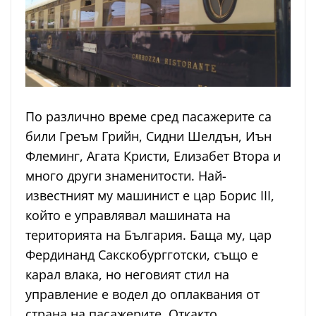
По различно време сред пасажерите са
били Греъм Грийн, Сидни Шелдън, Иън
Флеминг, Агата Кристи, Елизабет Втора и
много други знаменитости. Най-
известният му машинист е цар Борис III,
който е управлявал машината на
територията на България. Баща му, цар
Фердинанд Сакскобургготски, също е
карал влака, но неговият стил на
управление е водел до оплаквания от
страна на пасажерите. Откакто