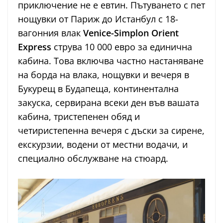
приключение не е евтин. Пътуването с пет
нощувки от Париж до Истанбул с 18-
вагонния влак
Venice-Simplon Orient
Express
струва 10 000 евро за единична
кабина. Това включва частно настаняване
на борда на влака, нощувки и вечеря в
Букурещ в Будапеща, континентална
закуска, сервирана всеки ден във вашата
кабина, тристепенен обяд и
четиристепенна вечеря с дъски за сирене,
екскурзии, водени от местни водачи, и
специално обслужване на стюард.