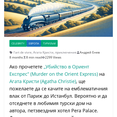
CELEBRITY
ЕВРОПА
ТУРИЗЪМ
l'art de vivre
,
Агата Кристи
,
приключение
Андрей Енев
8 months
8 min read
2299 Views
Ако прочетете
„Убийство в Ориент
Експрес“ (Murder on the Orient Express)
на
Агата Кристи (Agatha Christie)
, ще
пожелаете да се качите на емблематичния
влак от Париж до Истанбул. Вероятно и да
отседнете в любимия турски дом на
автора, петзвездния хотел Pera Palace.