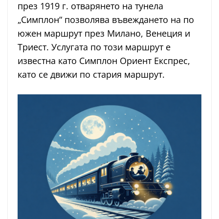
през 1919 г. отварянето на тунела
„Симплон“ позволява въвеждането на по
южен маршрут през Милано, Венеция и
Триест. Услугата по този маршрут е
известна като Симплон Ориент Експрес,
като се движи по стария маршрут.