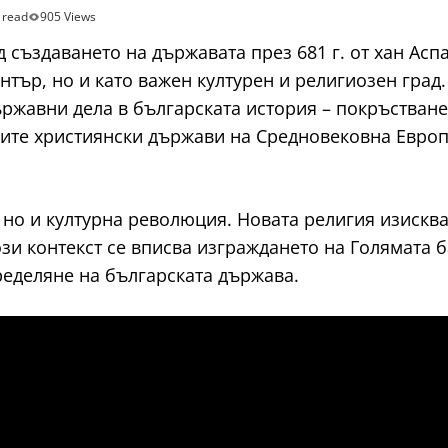
 read
905 Views
създаването на държавата през 681 г. от хан Аспару
тър, но и като важен културен и религиозен град. В
жавни дела в българската история – покръстването
иките християнски държави на Средновековна Евро
 но и културна революция. Новата религия изисква
ози контекст се вписва изграждането на Голямата 
ределяне на българската държава.