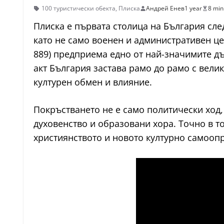
100 туристически обекта
,
Плиска
Андрей Енев
1 year
8 min
Плиска е първата столица на България след 
като не само военен и административен цен
889) предприема едно от най-значимите дър
акт България застава рамо до рамо с вел
културен обмен и влияние.
Покръстването не е само политически ход,
духовенство и образовани хора. Точно в т
християнството и новото културно самооп