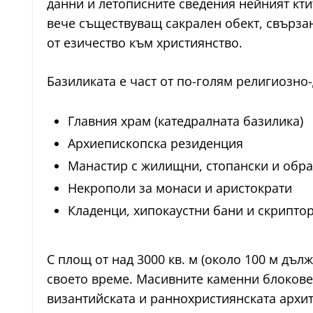
данни и летописните сведения нейният ктит
вече съществуващ сакрален обект, свързан
от езичество към християнство.
Базиликата е част от по-голям религиозно
Главния храм (катедралната базилика)
Архиепископска резиденция
Манастир с жилищни, стопански и обр
Некрополи за монаси и аристократи
Кладенци, хипокаустни бани и скрипто
С площ от над 3000 кв. м (около 100 м дъ
своето време. Масивните каменни блокове,
византийската и раннохристиянската архит