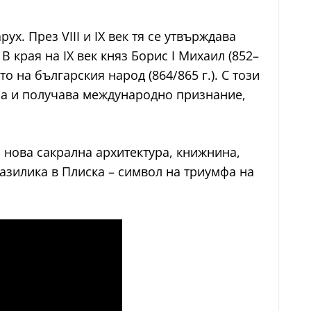
х. През VIII и IX век тя се утвърждава
 края на IX век княз Борис I Михаил (852–
 на българския народ (864/865 г.). С този
па и получава международно признание,
 нова сакрална архитектура, книжнина,
базилика в Плиска – символ на триумфа на