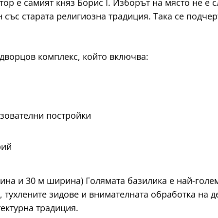
ор е самият княз Борис I. Изборът на място не е 
 със старата религиозна традиция. Така се подче
-дворцов комплекс, който включва:
азователни постройки
рий
лжина и 30 м ширина) Голямата базилика е най-гол
 тухлените зидове и внимателната обработка на де
ектурна традиция.