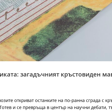
иликата: загадъчният кръстовиден м
озите откриват останките на по-ранна сграда с кр
 Тотев и се превръща в център на научни дебати, 