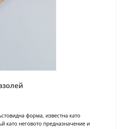
авзолей
ъстовидна форма, известна като
тъй като неговото предназначение и