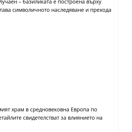
случаен – базиликата е построена върху
ртава символичното наследяване и прехода
емият храм в средновековна Европа по
тайлите свидетелстват за влиянието на