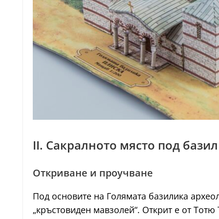
II. Сакралното място под баз
Откриване и проучване
Под основите на Голямата базилика археол
„кръстовиден мавзолей“. Открит е от Тотю