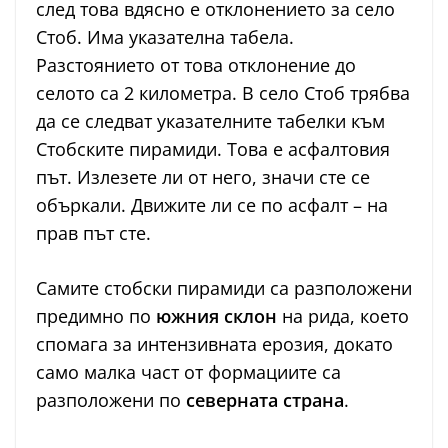
след това вдясно е отклонението за село
Стоб. Има указателна табела.
Разстоянието от това отклонение до
селото са 2 километра. В село Стоб трябва
да се следват указателните табелки към
Стобските пирамиди. Това е асфалтовия
път. Излезете ли от него, значи сте се
объркали. Движите ли се по асфалт – на
прав път сте.
Самите стобски пирамиди са разположени
предимно по
южния склон
на рида, което
спомага за интензивната ерозия, докато
само малка част от формациите са
разположени по
северната страна
.