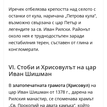
Иречек отбелязва крепостта над селото с
останки от кула, наричана „Петрова кула“,
възможно свързана с цар Петър и
легендите за св. Иван Рилски. Районът
около нея е труднодостъпен заради
нестабилния терен, съставен от глина и
конгломерати.
VI. Стоби и Хрисовулът на цар
Иван Шишман
В
златопечатната грамота (Хрисовул)
на
цар Иван Шишман от 1378 г., дарена на
Рилския манастир, се споменава храмът
„Св. Прокопий на двата камъка“, който