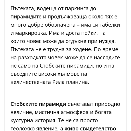
Пътеката, водеща от паркинга до
пирамидите и продължаваща около тях е
много добре обозначена – има си табелки
и маркировка. Има и доста пейки, на
които човек може да отдъхне при нужда.
Пътеката не е трудна за ходене. По време
на разходката човек може да се насладите
не само на Стобските пирамиди, но и на
съседните високи хълмове на
величествената Рила планина.
Стобските пирамиди
съчетават природно
величие, мистична атмосфера и богата
културна история. Те не са просто
геоложко явление, а
живо свидетелство