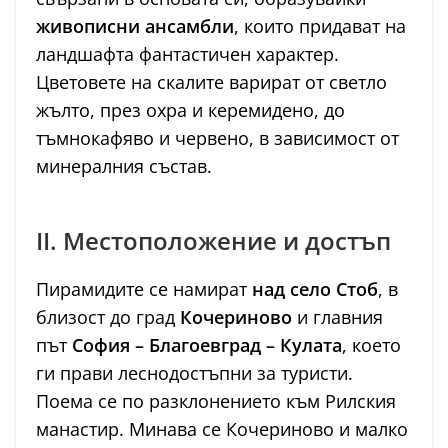
живописни ансамбли
, които придават на
ландшафта фантастичен характер.
Цветовете на скалите варират от светло
жълто, през охра и керемидено, до
тъмнокафяво и червено, в зависимост от
минералния състав.
II. Местоположение и достъп
Пирамидите се намират
над село Стоб
, в
близост до град
Кочериново
и главния
път
София – Благоевград – Кулата
, което
ги прави леснодостъпни за туристи.
Поема се по разклонението към Рилския
манастир. Минава се Кочериново и малко