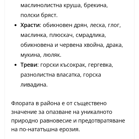
маслинолистна круша, брекина,
полски бряст.
Храсти
: обикновен дрян, леска, глог,
маслинка, плюскач, смрадлика,
обикновена и червена хвойна, драка,
мукина, люляк.
Треви
: горски късокрак, гергевка,
разнолистна власатка, горска
ливадина.
Флората в района е от съществено
значение за опазване на уникалното
природно равновесие и предотвратяване
на по-нататъшна ерозия.