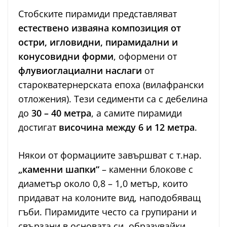
Стобските пирамиди представляват
естествено изваяна композиция от
остри, игловидни, пирамидални и
конусовидни форми
, оформени от
флувиоглациални наслаги
от
старокватернерската епоха (вилафрански
отложения). Тези седименти са с дебелина
до
30 – 40 метра
, а самите пирамиди
достигат
височина между 6 и 12 метра
.
Някои от формациите завършват с т.нар.
„каменни шапки“
– каменни блокове с
диаметър около 0,8 – 1,0 метър, които
придават на колоните вид, наподобяващ
гъби. Пирамидите често са групирани и
свързани в основата си, образувайки