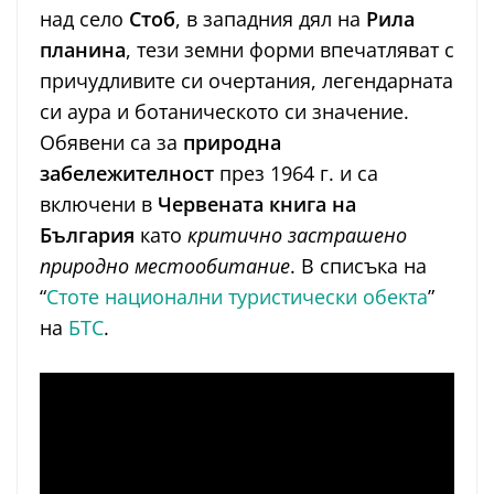
над село
Стоб
, в западния дял на
Рила
планина
, тези земни форми впечатляват с
причудливите си очертания, легендарната
си аура и ботаническото си значение.
Обявени са за
природна
забележителност
през 1964 г. и са
включени в
Червената книга на
България
като
критично застрашено
природно местообитание
. В списъка на
“
Стоте национални туристически обекта
”
на
БТС
.