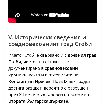
V. Исторически сведения и
средновековният град Стоби
Името „Стоб“ е свързано и с
древния град
Стоби
, чието съществуване е
документирано в
средновековни
хроники
, както и в пътеписите на
Константин Иречек
. През IX век градът
достига разцвет, вероятно е разрушен
през XII век и възстановен по време на
Втората българска държава
.