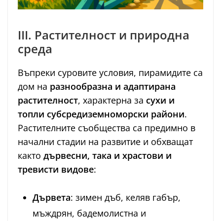
III. Растителност и природна
среда
Въпреки суровите условия, пирамидите са
дом на
разнообразна и адаптирана
растителност
, характерна за
сухи и
топли субсредиземноморски райони
.
Растителните съобщества са предимно в
начални стадии на развитие и обхващат
както
дървесни, така и храстови и
тревисти видове
:
Дървета
: зимен дъб, келяв габър,
мъждрян, бадемолистна и