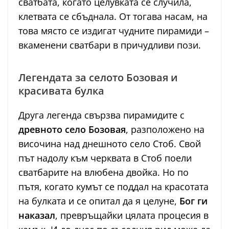
сватбата, когато целувката се случила,
клетвата се сбъднала. От тогава насам, на
това място се издигат чудните пирамиди –
вкаменени сватбари в причудливи пози.
Легендата за селото Бозовая и
красивата булка
Друга легенда свързва пирамидите с
древното село Бозовая
, разположено на
височина над днешното село Стоб. Свой
път надолу към черквата в Стоб поели
сватбарите на влюбена двойка. Но по
пътя, когато кумът се поддал на красотата
на булката и се опитал да я целуне,
Бог ги
наказал
, превръщайки цялата процесия в