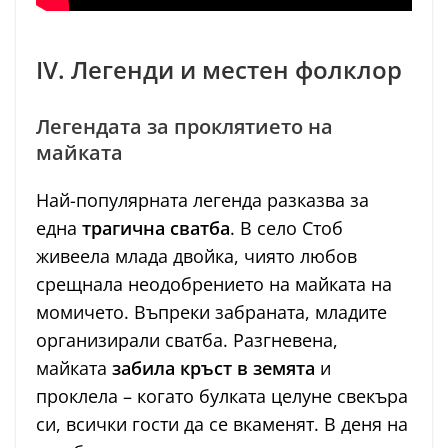
IV. Легенди и местен фолклор
Легендата за проклятието на
майката
Най-популярната легенда разказва за
една
трагична сватба
. В село Стоб
живеела млада двойка, чиято любов
срещнала неодобрението на майката на
момичето. Въпреки забраната, младите
организирали сватба. Разгневена,
майката
забила кръст в земята
и
проклела – когато булката целуне свекъра
си, всички гости да се вкаменят. В деня на