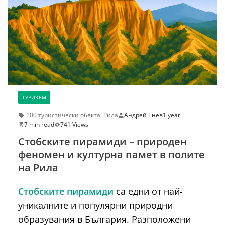
ТУРИЗЪМ
100 туристически обекта
,
Рила
Андрей Енев
1 year
7 min read
741 Views
Стобските пирамиди – природен
феномен и културна памет в полите
на Рила
Стобските пирамиди
са едни от най-
уникалните и популярни природни
образувания в България. Разположени