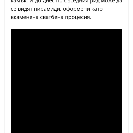
камък. И до днес по съседния рид може да
се видят пирамиди, оформени като
вкаменена сватбена процесия.