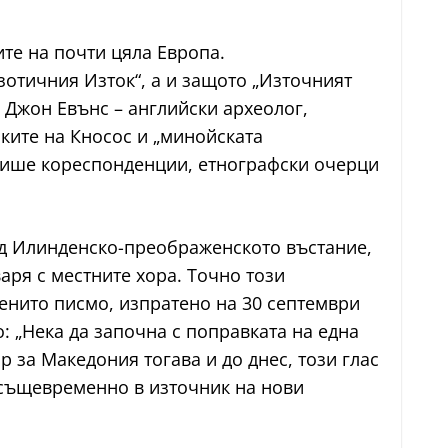
ите на почти цяла Европа.
зотичния Изток“, а и защото „Източният
 Джон Евънс – английски археолог,
пките на Кносос и „минойската
 пише кореспонденции, етнографски очерци
лед Илинденско-преображенското въстание,
ря с местните хора. Точно този
енито писмо, изпратено на 30 септември
: „Нека да започна с поправката на една
 за Македония тогава и до днес, този глас
 същевременно в източник на нови