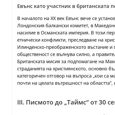
Евънс като участник в британската
В началото на XX век Евънс вече се устано
Лондонския балкански комитет, в Македон
насилие в Османската империя. В този пер
етнически конфликти, преследване на хрис
Илинденско-преображенското въстание и п
общественост се вълнува силно, а правите
Британската мисия за подпомагане на Маке
страданията на християнското, основно б
категоричен отговор на въпроса „кои са м
почти на цялата вътрешност на областта“,
III. Писмото до „Таймс“ от 30 с