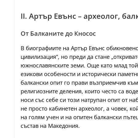
II. Артър Евънс – археолог, б
От Балканите до Кносос
В биографиите на Артър Евънс обикновено
цивилизация“, но преди да стане „открива
южнославянските земи. Още като млад той 
езикови особености и исторически паметн
балкански опит го прави възприемчив към 
религиозните деления, които често са вод
носи със себе си този натрупан опит от н
не просто кабинетен археолог, а човек, к
на голям учен и на опитен балкански пътеш
състав на Македония.