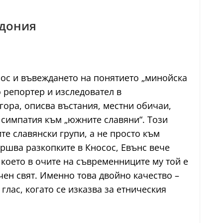
едония
сос и въвеждането на понятието „минойска
о репортер и изследовател в
гора, описва въстания, местни обичаи,
 симпатия към „южните славяни“. Този
е славянски групи, а не просто към
ършва разкопките в Кносос, Евънс вече
 което в очите на съвременниците му той е
чен свят. Именно това двойно качество –
глас, когато се изказва за етническия