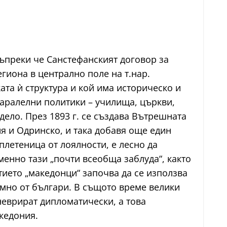
въпреки че Санстефанският договор за
гиона в централно поле на т.нар.
ата ѝ структура и кой има историческо и
паралелни политики – училища, църкви,
дело. През 1893 г. се създава Вътрешната
я и Одринско, и така добавя още един
плетеница от лоялности, е лесно да
менно тази „почти всеобща заблуда“, както
ятието „македонци“ започва да се използва
имно от българи. В същото време велики
неврират дипломатически, а това
кедония.