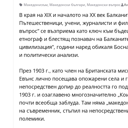
Македонизъм
,
Македонски българи
,
Македонски въпрос
Ан
В края на XIX и началото на XX век Балкан
Пътешественици, учени, журналисти и фила
въпрос“ се възприема като ключ към бъдещ
етнограф и блестящ познавач на Балканите
цивилизация“, години наред обикаля Босн
и политически анализи.
През 1903 г., като член на Британската м
Евънс лично посещава опожарени села и г
непосредствен допир до реалността го под
1903 г. и озаглавено многозначително „Кои
почти всеобща заблуда. Там няма „македонц
на съвременник, стъпил на непосредствен
полемики.