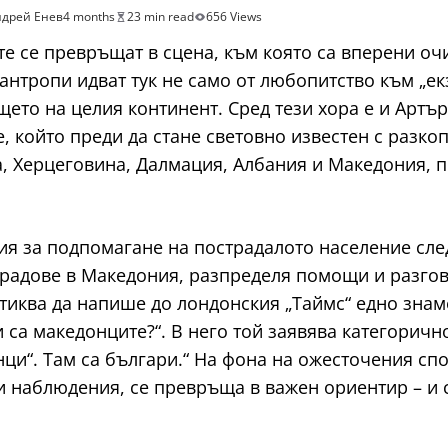
дрей Енев
4 months
23 min read
656 Views
ите се превръщат в сцена, към която са вперени оч
нтропи идват тук не само от любопитство към „ек
ето на целия континент. Сред тези хора е и Артър
, който преди да стане световно известен с разко
а, Херцеговина, Далмация, Албания и Македония,
исия за подпомагане на пострадалото население с
радове в Македония, разпределя помощи и разгова
тиква да напише до лондонския „Таймс“ едно знам
 са македонците?“. В него той заявява категорично
и“. Там са българи.“ На фона на ожесточения спор
и наблюдения, се превръща в важен ориентир – и