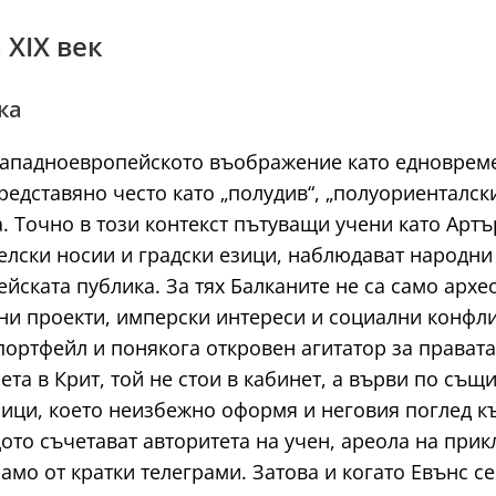
 XIX век
ка
в западноевропейското въображение като едноврем
редставяно често като „полудив“, „полуориенталски
. Точно в този контекст пътуващи учени като Артъ
елски носии и градски езици, наблюдават народни
йската публика. За тях Балканите не са само архе
лни проекти, имперски интереси и социални конфл
 портфейл и понякога откровен агитатор за правата
ета в Крит, той не стои в кабинет, а върви по съ
тници, което неизбежно оформя и неговия поглед 
то съчетават авторитета на учен, ареола на прик
амо от кратки телеграми. Затова и когато Евънс се