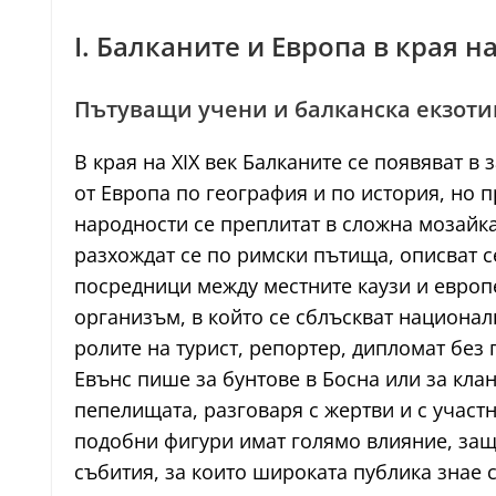
I. Балканите и Европа в края на
Пътуващи учени и балканска екзоти
В края на XIX век Балканите се появяват 
от Европа по география и по история, но п
народности се преплитат в сложна мозайка
разхождат се по римски пътища, описват с
посредници между местните каузи и европе
организъм, в който се сблъскват национа
ролите на турист, репортер, дипломат без
Евънс пише за бунтове в Босна или за клан
пепелищата, разговаря с жертви и с учас
подобни фигури имат голямо влияние, защо
събития, за които широката публика знае с