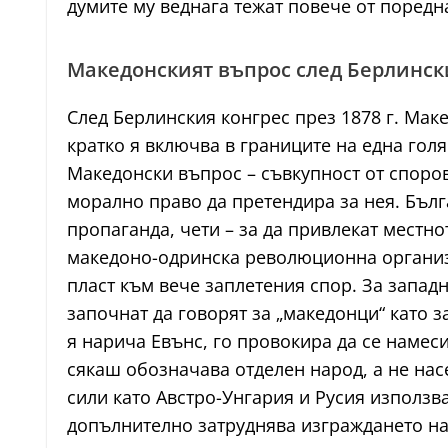
думите му веднага тежат повече от поредн
Македонският въпрос след Берлинск
След Берлинския конгрес през 1878 г. Мак
кратко я включва в границите на една гол
Македонски въпрос – съвкупност от споров
морално право да претендира за нея. Бълг
пропаганда, чети – за да привлекат местн
македоно-одринска революционна организа
пласт към вече заплетения спор. За западн
започнат да говорят за „македонци“ като з
я нарича Евънс, го провокира да се намеси
сякаш обозначава отделен народ, а не нас
сили като Австро-Унгария и Русия използв
допълнително затруднява изграждането на