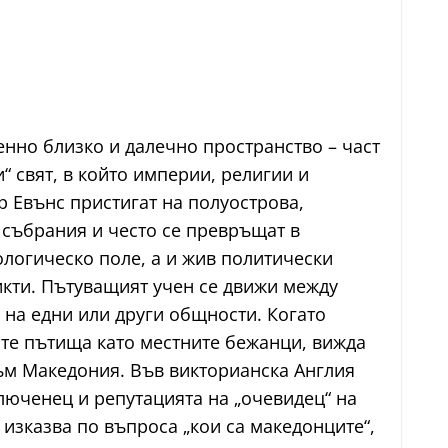
енно близко и далечно пространство – част
“ свят, в който империи, религии и
р Евънс пристигат на полуострова,
 събрания и често се превръщат в
ологическо поле, а и жив политически
икти. Пътуващият учен се движи между
 на едни или други общности. Когато
щите пътища като местните бежанци, вижда
към Македония. Във викторианска Англия
люченец и репутацията на „очевидец“ на
 изказва по въпроса „кои са македонците“,