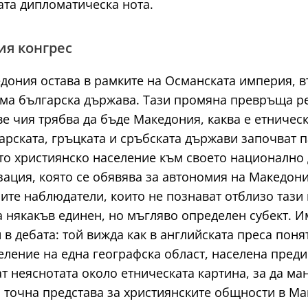
ата дипломатическа нота.
ия конгрес
едония остава в рамките на Османската империя, 
яма българска държава. Тази промяна превръща ре
е чия трябва да бъде Македония, каква е етническ
арската, гръцката и сръбската държави започват 
ото християнско население към своето национално 
ция, която се обявява за автономия на Македони
ите наблюдатели, които не познават отблизо тази 
а някакъв единен, но мъгляво определен субект. И
 в дебата: той вижда как в английската преса пон
еление на една географска област, населена пред
ат неяснотата около етническата картина, за да ма
 точна представа за християнските общности в Ма