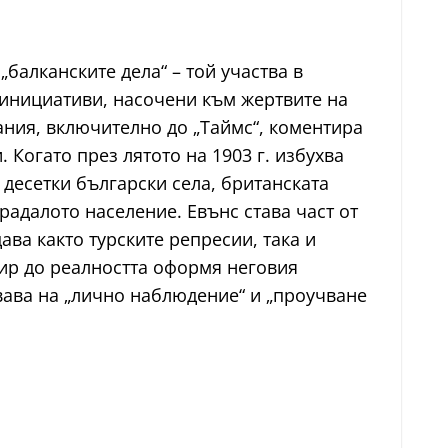
„балканските дела“ – той участва в
 инициативи, насочени към жертвите на
ания, включително до „Таймс“, коментира
Когато през лятото на 1903 г. избухва
десетки български села, британската
адалото население. Евънс става част от
ва както турските репресии, така и
пир до реалността оформя неговия
овава на „лично наблюдение“ и „проучване