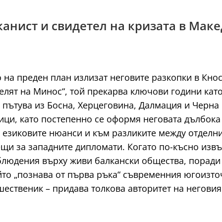
алканист и свидетел на кризата в Мак
 на преден план излизат неговите разкопки в Кно
телят на Минос“, той прекарва ключови години кат
пътува из Босна, Херцеговина, Далмация и Черна 
ици, като постепенно се оформя неговата дълбока
езиковите нюанси и към разликите между отделнит
ещи за западните дипломати. Когато по-късно изв
аблюдения върху живи балкански общества, поради
ойто „познава от първа ръка“ съвременния югоизто
ественик – придава толкова авторитет на неговия 