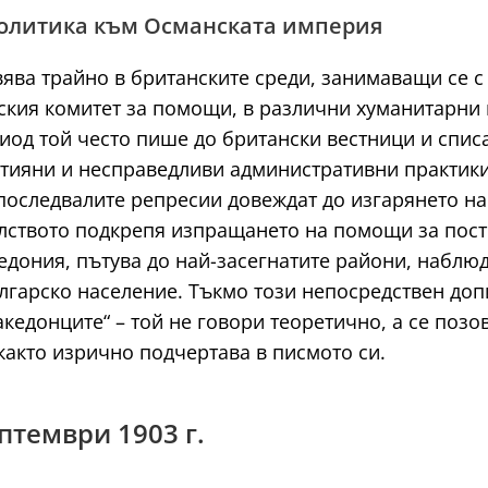
 политика към Османската империя
вява трайно в британските среди, занимаващи се с 
ския комитет за помощи, в различни хуманитарни
иод той често пише до британски вестници и спис
тияни и несправедливи административни практики. 
оследвалите репресии довеждат до изгарянето на 
лството подкрепя изпращането на помощи за постр
дония, пътува до най-засегнатите райони, наблюда
ългарско население. Тъкмо този непосредствен до
акедонците“ – той не говори теоретично, а се поз
 както изрично подчертава в писмото си.
ептември 1903 г.