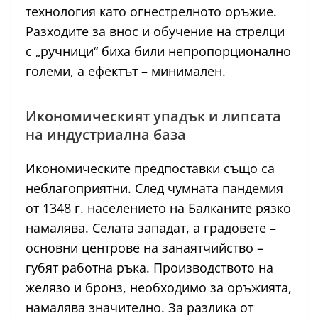
технология като огнестрелното оръжие.
Разходите за внос и обучение на стрелци
с „ручници“ биха били непропорционално
големи, а ефектът – минимален.
Икономическият упадък и липсата
на индустриална база
Икономическите предпоставки също са
неблагоприятни. След чумната пандемия
от 1348 г. населението на Балканите рязко
намалява. Селата западат, а градовете –
основни центрове на занаятчийство –
губят работна ръка. Производството на
желязо и бронз, необходимо за оръжията,
намалява значително. За разлика от