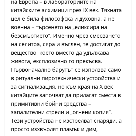
на Европа – в лабораториите на
китайските алхимици през IX век. Тяхната
цел е била философска и духовна, а не
военна – търсенето на „еликсира на
безсмъртието“. Именно чрез смесването
на селитра, сяра и въглен, те достигат до
вещество, което вместо да удължава
живота, експлозивно го прекъсва.
Първоначално барутът се използва само
в ритуални пиротехнически устройства и
за сигнализация, но към края на X век
китайците започват да прилагат сместа в
примитивни бойни средства –
запалителни стрели и „огнени копия“.
Тези устройства не изстрелват снаряди, а
просто изхвърлят пламък и дим,