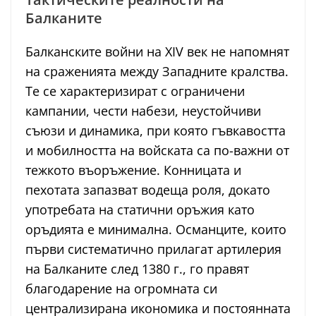
Балканите
Балканските войни на XIV век не напомнят
на сраженията между Западните кралства.
Те се характеризират с ограничени
кампании, чести набези, неустойчиви
съюзи и динамика, при която гъвкавостта
и мобилността на войската са по-важни от
тежкото въоръжение. Конницата и
пехотата запазват водеща роля, докато
употребата на статични оръжия като
оръдията е минимална. Османците, които
първи систематично прилагат артилерия
на Балканите след 1380 г., го правят
благодарение на огромната си
централизирана икономика и постоянната