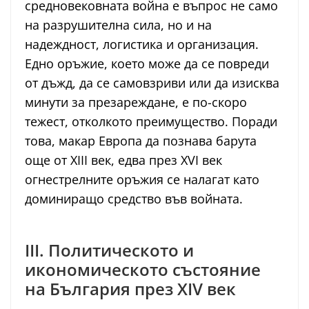
средновековната война е въпрос не само
на разрушителна сила, но и на
надеждност, логистика и организация.
Едно оръжие, което може да се повреди
от дъжд, да се самовзриви или да изисква
минути за презареждане, е по-скоро
тежест, отколкото преимущество. Поради
това, макар Европа да познава барута
още от XIII век, едва през XVI век
огнестрелните оръжия се налагат като
доминиращо средство във войната.
III. Политическото и
икономическото състояние
на България през XIV век