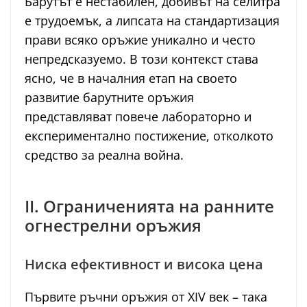
Барутът е нестабилен, добивът на селитра
е трудоемък, а липсата на стандартизация
прави всяко оръжие уникално и често
непредсказуемо. В този контекст става
ясно, че в началния етап на своето
развитие барутните оръжия
представляват повече лабораторно и
експериментално постижение, отколкото
средство за реална война.
II. Ограниченията на ранните
огнестрелни оръжия
Ниска ефективност и висока цена
Първите ръчни оръжия от XIV век – така