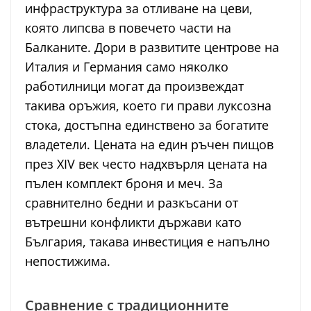
инфраструктура за отливане на цеви,
която липсва в повечето части на
Балканите. Дори в развитите центрове на
Италия и Германия само няколко
работилници могат да произвеждат
такива оръжия, което ги прави луксозна
стока, достъпна единствено за богатите
владетели. Цената на един ръчен пищов
през XIV век често надхвърля цената на
пълен комплект броня и меч. За
сравнително бедни и разкъсани от
вътрешни конфликти държави като
България, такава инвестиция е напълно
непостижима.
Сравнение с традиционните