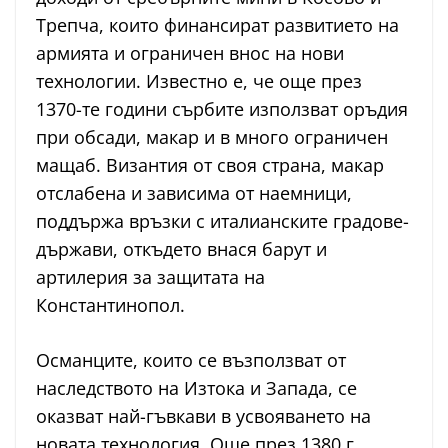
Трепча, които финансират развитието на
армията и ограничен внос на нови
технологии. Известно е, че още през
1370-те години сърбите използват оръдия
при обсади, макар и в много ограничен
мащаб. Византия от своя страна, макар
отслабена и зависима от наемници,
поддържа връзки с италианските градове-
държави, откъдето внася барут и
артилерия за защитата на
Константинопол.
Османците, които се възползват от
наследството на Изтока и Запада, се
оказват най-гъвкави в усвояването на
новата технология. Още през 1380 г.