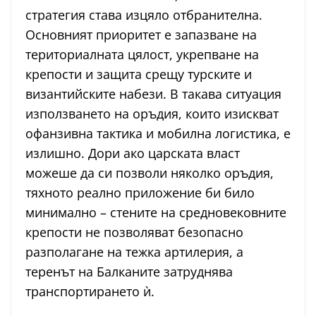
стратегия става изцяло отбранителна.
Основният приоритет е запазване на
териториалната цялост, укрепване на
крепости и защита срещу турските и
византийските набези. В такава ситуация
използването на оръдия, които изискват
офанзивна тактика и мобилна логистика, е
излишно. Дори ако царската власт
можеше да си позволи няколко оръдия,
тяхното реално приложение би било
минимално – стените на средновековните
крепости не позволяват безопасно
разполагане на тежка артилерия, а
теренът на Балканите затруднява
транспортирането ѝ.