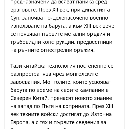
предназначени да всяват паника сред
враговете. През XII век, при династията
Сун, започва по-целенасочено военно
използване на барута, а към XIII век вече
се появяват първите метални оръдия и
тръбовидни конструкции, предвестници
на ръчните огнестрелни оръжия.
Тази китайска технология постепенно се
разпространява чрез монголските
завоевания. Монголите, които усвояват
барута по време на своите кампании в
Северен Китай, пренасят новото знание
на запад по Пътя на коприната. През XIII
век техните войски достигат до Източна
Европа, а с тях и първите сведения за