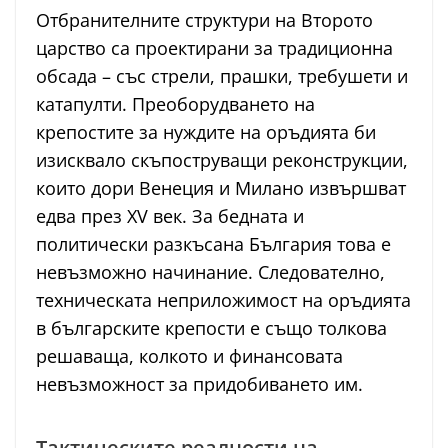
Отбранителните структури на Второто
царство са проектирани за традиционна
обсада – със стрели, прашки, требушети и
катапулти. Преоборудването на
крепостите за нуждите на оръдията би
изисквало скъпоструващи реконструкции,
които дори Венеция и Милано извършват
едва през XV век. За бедната и
политически разкъсана България това е
невъзможно начинание. Следователно,
техническата неприложимост на оръдията
в българските крепости е също толкова
решаваща, колкото и финансовата
невъзможност за придобиването им.
Тактическите реалности на