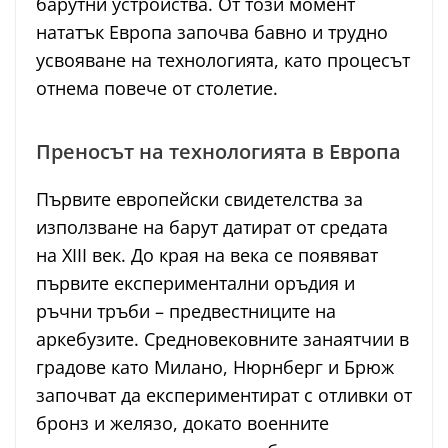
барутни устройства. От този момент
нататък Европа започва бавно и трудно
усвояване на технологията, като процесът
отнема повече от столетие.
Преносът на технологията в Европа
Първите европейски свидетелства за
използване на барут датират от средата
на XIII век. До края на века се появяват
първите експериментални оръдия и
ръчни тръби – предвестниците на
аркебузите. Средновековните занаятчии в
градове като Милано, Нюрнберг и Брюж
започват да експериментират с отливки от
бронз и желязо, докато военните