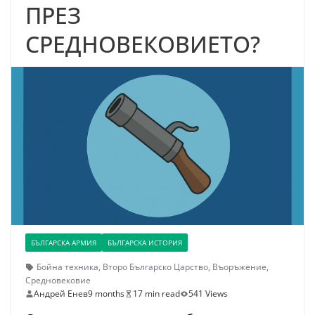
ПРЕЗ
СРЕДНОВЕКОВИЕТО?
БЪЛГАРСКА АРМИЯ
БЪЛГАРСКА ИСТОРИЯ
Бойна техника
,
Второ Българско Царство
,
Въоръжение
,
Средновековие
Андрей Енев
9 months
17 min read
541 Views