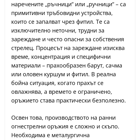
наречените „ръчници“ или „ручници“ – са
примитивни тръбовидни устройства,
които се запалват чрез фитил. Те са
изключително неточни, трудни за
зареждане и често опасни за собствения
стрелец. Процесът на зареждане изисква
време, концентрация и специфични
материали – прахообразен барут, сачма
или оловен куршум и фитил. В реална
бойна ситуация, когато прахът се
овлажнява, а времето е ограничено,
оръжието става практически безполезно.
Освен това, производството на ранни
огнестрелни оръжия е сложно и скъпо.
Необходима е металургична