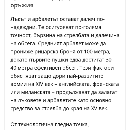
оръжия
Лъкът и арбалетът остават далеч по-
надеждни. Те осигуряват по-голяма
точност, бързина на стрелбата и далечина
на обсега. Средният арбалет може да
прониже рицарска броня от 100 метра,
докато първите пушки едва достигат 30–
40 метра ефективен обсег. Тези фактори
обясняват защо дори най-развитите
армии на XIV век – английската, френската
или миланската – продължават да залагат
на лъковете и арбалетите като основно
средство за стрелба до края на XV век.
От технологична гледна точка,