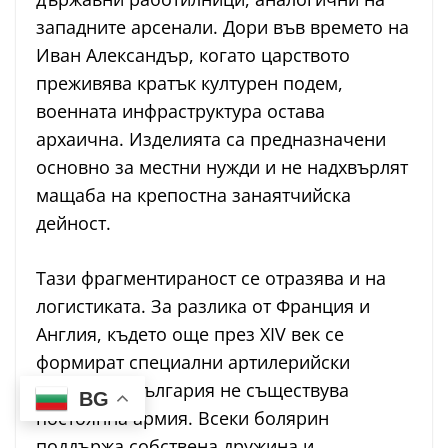
западните арсенали. Дори във времето на
Иван Александър, когато царството
преживява кратък културен подем,
военната инфраструктура остава
архаична. Изделията са предназначени
основно за местни нужди и не надхвърлят
мащаба на крепостна занаятчийска
дейност.
Тази фрагментираност се отразява и на
логистиката. За разлика от Франция и
Англия, където още през XIV век се
формират специални артилерийски
корпуси, в България не съществува
BG
постоянна армия. Всеки болярин
поддържа собствена дружина и