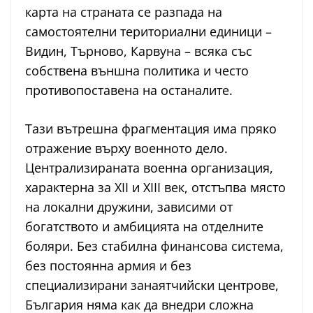
карта на страната се разпада на
самостоятелни териториални единици –
Видин, Търново, Карвуна – всяка със
собствена външна политика и често
противопоставена на останалите.
Тази вътрешна фрагментация има пряко
отражение върху военното дело.
Централизираната военна организация,
характерна за XII и XIII век, отстъпва място
на локални дружини, зависими от
богатството и амбицията на отделните
боляри. Без стабилна финансова система,
без постоянна армия и без
специализирани занаятчийски центрове,
България няма как да внедри сложна