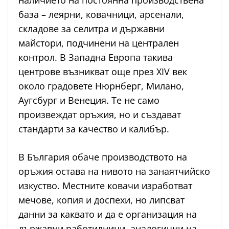
наличието на постоянна производствена
база – леярни, ковачници, арсенали,
складове за селитра и държавни
майстори, подчинени на централен
контрол. В Западна Европа такива
центрове възникват още през XIV век
около градовете Нюрнберг, Милано,
Аугсбург и Венеция. Те не само
произвеждат оръжия, но и създават
стандарти за качество и калибър.
В България обаче производството на
оръжия остава на нивото на занаятчийско
изкуство. Местните ковачи изработват
мечове, копия и доспехи, но липсват
данни за каквато и да е организация на
държавни работилници, аналогични на