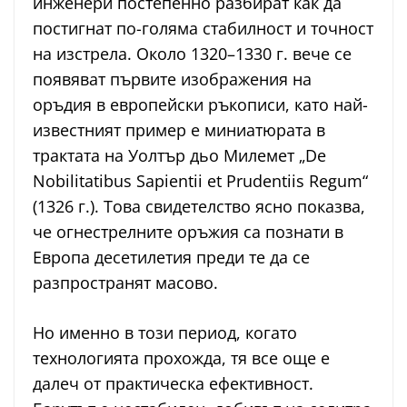
инженери постепенно разбират как да
постигнат по-голяма стабилност и точност
на изстрела. Около 1320–1330 г. вече се
появяват първите изображения на
оръдия в европейски ръкописи, като най-
известният пример е миниатюрата в
трактата на Уолтър дьо Милемет „De
Nobilitatibus Sapientii et Prudentiis Regum“
(1326 г.). Това свидетелство ясно показва,
че огнестрелните оръжия са познати в
Европа десетилетия преди те да се
разпространят масово.
Но именно в този период, когато
технологията прохожда, тя все още е
далеч от практическа ефективност.