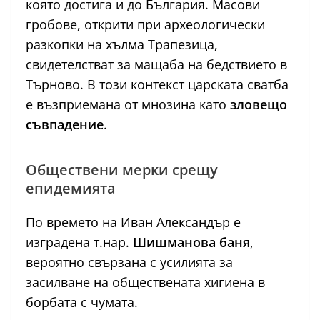
която достига и до България. Масови
гробове, открити при археологически
разкопки на хълма Трапезица,
свидетелстват за мащаба на бедствието в
Търново. В този контекст царската сватба
е възприемана от мнозина като
зловещо
съвпадение
.
Обществени мерки срещу
епидемията
По времето на Иван Александър е
изградена т.нар.
Шишманова баня
,
вероятно свързана с усилията за
засилване на обществената хигиена в
борбата с чумата.