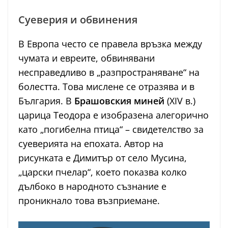
Суеверия и обвинения
В Европа често се правела връзка между
чумата и евреите, обвинявани
несправедливо в „разпространяване“ на
болестта. Това мислене се отразява и в
България. В
Брашовския миней
(XIV в.)
царица Теодора е изобразена алегорично
като „погибелна птица“ – свидетелство за
суеверията на епохата. Автор на
рисунката е Димитър от село Мусина,
„царски пчелар“, което показва колко
дълбоко в народното съзнание е
проникнало това възприемане.