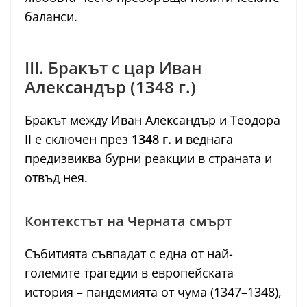
баланси.
III. Бракът с цар Иван
Александър (1348 г.)
Бракът между Иван Александър и Теодора
II е сключен през
1348 г.
и веднага
предизвиква бурни реакции в страната и
отвъд нея.
Контекстът на Черната смърт
Събитията съвпадат с една от най-
големите трагедии в европейската
история – пандемията от чума (1347–1348),