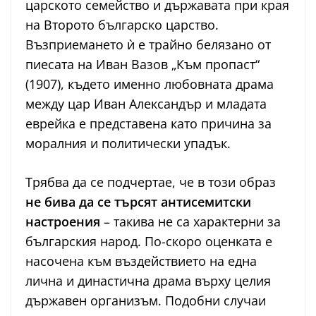
царското семейство и държавата при края
на Второто българско царство.
Възприемането ѝ е трайно белязано от
пиесата на Иван Вазов „Към пропаст“
(1907), където именно любовната драма
между цар Иван Александър и младата
еврейка е представена като причина за
моралния и политически упадък.
Трябва да се подчертае, че в този образ
не бива да се търсят антисемитски
настроения
– такива не са характерни за
българския народ. По-скоро оценката е
насочена към въздействието на една
лична и династична драма върху целия
държавен организъм. Подобни случаи