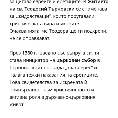
защитава евреите и еретиците. В
Житието
на св. Теодосий Търновски
се споменава
за „жидовстващи“, които поругавали
християнската вяра и иконите.
Очакванията, че Теодора ще ги подкрепи,
не се оправдават.
През
1360 г.
, заедно със съпруга си, тя
става инициатор на
църковен събор
в
Търново, който осъжда „злата ерес“ и
налага тежки наказания на еретиците.
Това свидетелства за искрената ѝ
привързаност към християнството и
активна роля в държавно-църковния
живот.