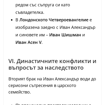
редом със съпруга си като
съвладетелка.
В
Лондонското Четвероевангелие
е
изобразена заедно с Иван Александър
и синовете им –
Иван Шишман
и
Иван Асен V
.
VI. Династичните конфликти и
въпросът за наследството
Вторият брак на Иван Александър води до
сериозни сътресения в царското
семейство.