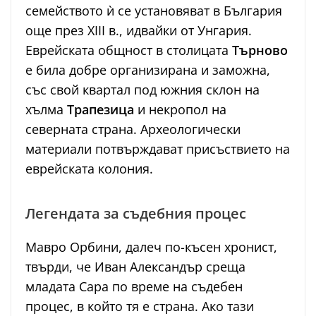
семейството ѝ се установяват в България
още през XIII в., идвайки от Унгария.
Еврейската общност в столицата
Търново
е била добре организирана и заможна,
със свой квартал под южния склон на
хълма
Трапезица
и некропол на
северната страна. Археологически
материали потвърждават присъствието на
еврейската колония.
Легендата за съдебния процес
Мавро Орбини, далеч по-късен хронист,
твърди, че Иван Александър среща
младата Сара по време на съдебен
процес, в който тя е страна. Ако тази