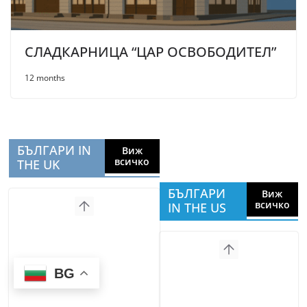
СЛАДКАРНИЦА “ЦАР ОСВОБОДИТЕЛ”
12 months
БЪЛГАРИ IN
Виж
всичко
THE UK
БЪЛГАРИ
Виж
всичко
IN THE US
BG