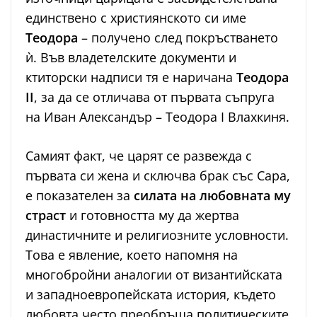
единствено с християнското си име
Теодора
– получено след покръстването
ѝ. Във владетелските документи и
ктиторски надписи тя е наричана
Теодора
II
, за да се отличава от първата съпруга
на Иван Александър – Теодора I Влахкиня.
Самият факт, че царят се развежда с
първата си жена и сключва брак със Сара,
е показателен за
силата на любовната му
страст
и готовността му да жертва
династичните и религиозните условности.
Това е явление, което напомня на
многобройни аналогии от византийската
и западноевропейската история, където
любовта често преобръща политическите