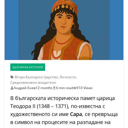
БЪЛГАРСКА ИСТОРИЯ
Второ Българско Царство
,
Личности
,
Средновековни владетели
Андрей Енев
12 months
6 min read
910 Views
В българската историческа памет царица
Теодора II (1348 – 1371), по-известна с
художественото си име
Сара
, се превръща
в символ на процесите на разпадане на