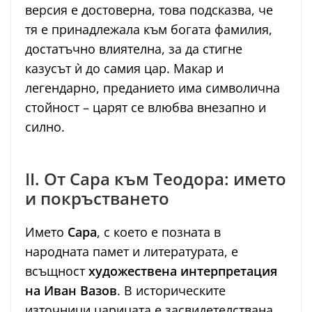
версия е достоверна, това подсказва, че
тя е принадлежала към богата фамилия,
достатъчно влиятелна, за да стигне
казусът ѝ до самия цар. Макар и
легендарно, преданието има символична
стойност – царят се влюбва внезапно и
силно.
II. От Сара към Теодора: името
и покръстването
Името
Сара
, с което е позната в
народната памет и литературата, е
всъщност
художествена интерпретация
на Иван Вазов
. В историческите
източници царицата е засвидетелствана