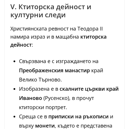
V. Ктиторска дейност и
културни следи
Християнската ревност на Теодора II
намира израз и в мащабна
ктиторска
дейност
:
Свързвана е с изграждането на
Преображенския манастир
край
Велико Търново.
Изобразена е в
скалните църкви край
Иваново
(Русенско), в прочут
ктиторски портрет.
Среща се в
приписки на ръкописи
и
върху
монети
, където е представена