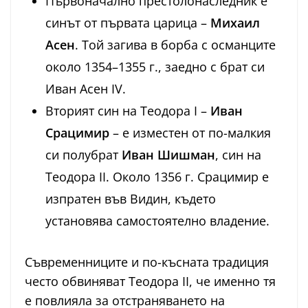
Първоначално престолонаследник е
синът от първата царица –
Михаил
Асен
. Той загива в борба с османците
около 1354–1355 г., заедно с брат си
Иван Асен IV.
Вторият син на Теодора I –
Иван
Срацимир
– е изместен от по-малкия
си полубрат
Иван Шишман
, син на
Теодора II. Около 1356 г. Срацимир е
изпратен във Видин, където
установява самостоятелно владение.
Съвременниците и по-късната традиция
често обвиняват Теодора II, че именно тя
е повлияла за отстраняването на