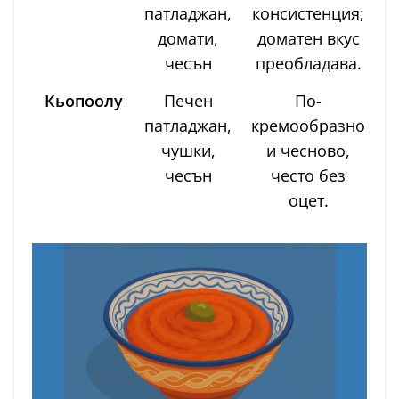
патладжан,
консистенция;
домати,
доматен вкус
чесън
преобладава.
Кьопоолу
Печен
По-
патладжан,
кремообразно
чушки,
и чесново,
чесън
често без
оцет.