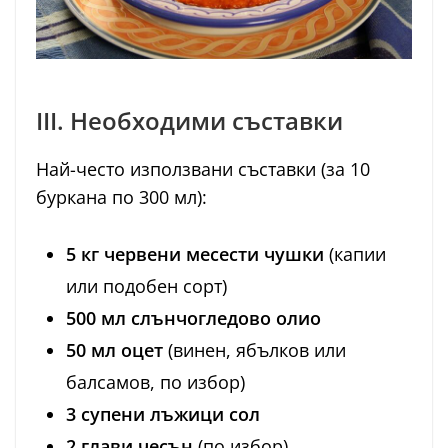
III. Необходими съставки
Най-често използвани съставки (за 10
буркана по 300 мл):
5 кг червени месести чушки
(капии
или подобен сорт)
500 мл слънчогледово олио
50 мл оцет
(винен, ябълков или
балсамов, по избор)
3 супени лъжици сол
2 глави чесън
(по избор)