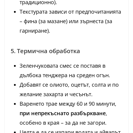
традиционно).
Текстурата зависи от предпочитанията
– фина (за мазане) или зърнеста (за
гарниране).
5. Термична обработка
Зеленчуковата смес се поставя в
дълбока тенджера на среден огън.
Добавят се олиото, оцетът, солта и по
желание захарта и чесънът.
Варенето трае между 60 и 90 минути,
при непрекъснато разбъркване
,
особено в края – за да не загори.
Целта е да се изпари водата и айварът