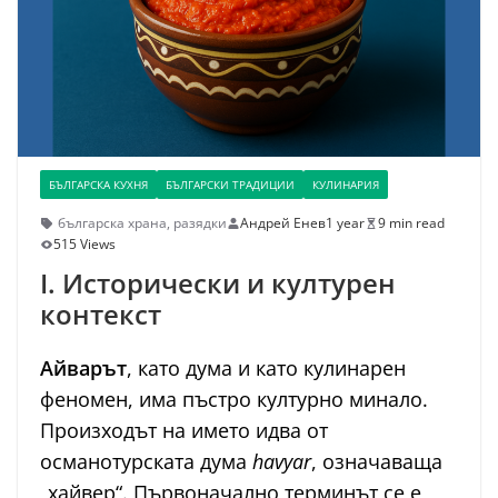
БЪЛГАРСКА КУХНЯ
БЪЛГАРСКИ ТРАДИЦИИ
КУЛИНАРИЯ
българска храна
,
разядки
Андрей Енев
1 year
9 min read
515 Views
I. Исторически и културен
контекст
Айварът
, като дума и като кулинарен
феномен, има пъстро културно минало.
Произходът на името идва от
османотурската дума
havyar
, означаваща
„хайвер“. Първоначално терминът се е