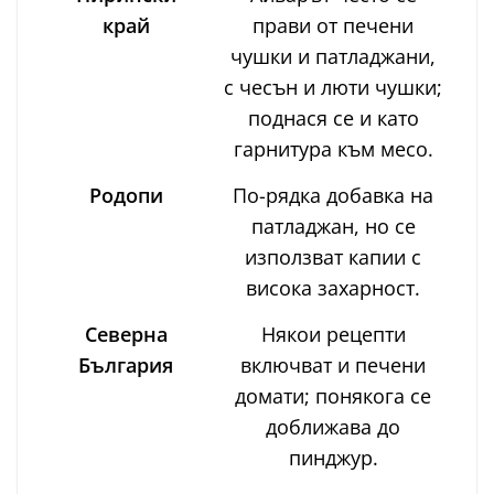
край
прави от печени
чушки и патладжани,
с чесън и люти чушки;
поднася се и като
гарнитура към месо.
Родопи
По-рядка добавка на
патладжан, но се
използват капии с
висока захарност.
Северна
Някои рецепти
България
включват и печени
домати; понякога се
доближава до
пинджур.