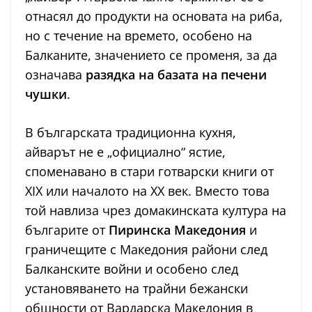
отнасял до продукти на основата на риба,
но с течение на времето, особено на
Балканите, значението се променя, за да
означава
разядка на базата на печени
чушки
.
В българската традиционна кухня,
айварът не е „официално“ ястие,
споменавано в стари готварски книги от
XIX или началото на XX век. Вместо това
той навлиза чрез домакинската култура на
българите от
Пиринска Македония
и
граничещите с Македония райони след
Балканските войни и особено след
установяването на трайни бежански
общности от Вардарска Македония в