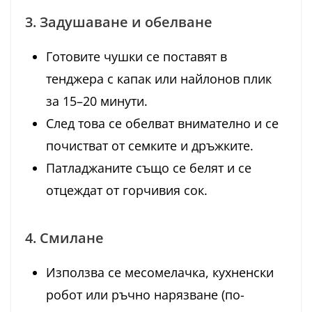
3. Задушаване и обелване
Готовите чушки се поставят в
тенджера с капак или найлонов плик
за 15–20 минути.
След това се обелват внимателно и се
почистват от семките и дръжките.
Патладжаните също се белят и се
отцеждат от горчивия сок.
4. Смилане
Използва се месомелачка, кухненски
робот или ръчно нарязване (по-