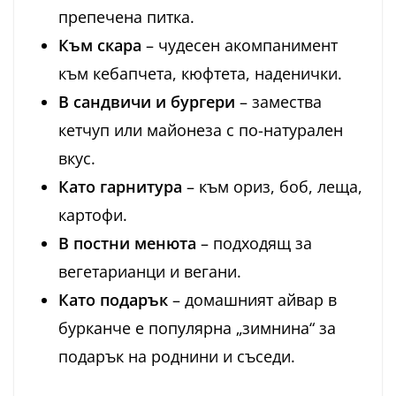
препечена питка.
Към скара
– чудесен акомпанимент
към кебапчета, кюфтета, наденички.
В сандвичи и бургери
– замества
кетчуп или майонеза с по-натурален
вкус.
Като гарнитура
– към ориз, боб, леща,
картофи.
В постни менюта
– подходящ за
вегетарианци и вегани.
Като подарък
– домашният айвар в
бурканче е популярна „зимнина“ за
подарък на роднини и съседи.