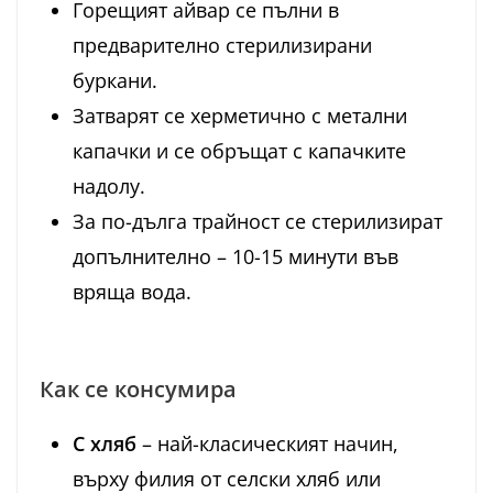
Горещият айвар се пълни в
предварително стерилизирани
буркани.
Затварят се херметично с метални
капачки и се обръщат с капачките
надолу.
За по-дълга трайност се стерилизират
допълнително – 10-15 минути във
вряща вода.
Как се консумира
С хляб
– най-класическият начин,
върху филия от селски хляб или