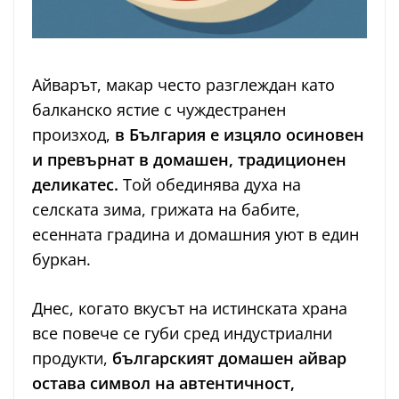
Айварът, макар често разглеждан като
балканско ястие с чуждестранен
произход,
в България е изцяло осиновен
и превърнат в домашен, традиционен
деликатес.
Той обединява духа на
селската зима, грижата на бабите,
есенната градина и домашния уют в един
буркан.
Днес, когато вкусът на истинската храна
все повече се губи сред индустриални
продукти,
българският домашен айвар
остава символ на автентичност,