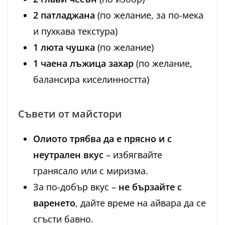
2 патладжана
(по желание, за по-мека
и пухкава текстура)
1 люта чушка
(по желание)
1 чаена лъжица захар
(по желание,
балансира киселинността)
Съвети от майстори
Олиото трябва да е прясно и с
неутрален вкус
– избягвайте
гранясало или с миризма.
За по-добър вкус –
не бързайте с
варенето
, дайте време на айвара да се
сгъсти бавно.