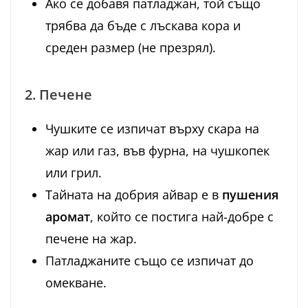
Ако се добавя патладжан, той също
трябва да бъде с лъскава кора и
среден размер (не презрял).
2. Печене
Чушките се изпичат върху скара на
жар или газ, във фурна, на чушкопек
или грил.
Тайната на добрия айвар е в
пушения
аромат
, който се постига най-добре с
печене на жар.
Патладжаните също се изпичат до
омекване.