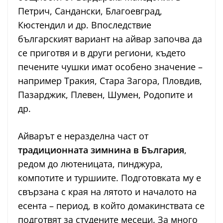
Петрич, Сандански, Благоевград,
Кюстендил и др. Впоследствие
българският вариант на айвар започва да
се приготвя и в други региони, където
печените чушки имат особено значение –
например Тракия, Стара Загора, Пловдив,
Пазарджик, Плевен, Шумен, Родопите и
др.
Айварът е неразделна част от
традиционната зимнина в България
,
редом до лютеницата, пинджура,
компотите и туршиите. Подготовката му е
свързана с края на лятото и началото на
есента – период, в който домакинствата се
подготвят за студените месеци. За много