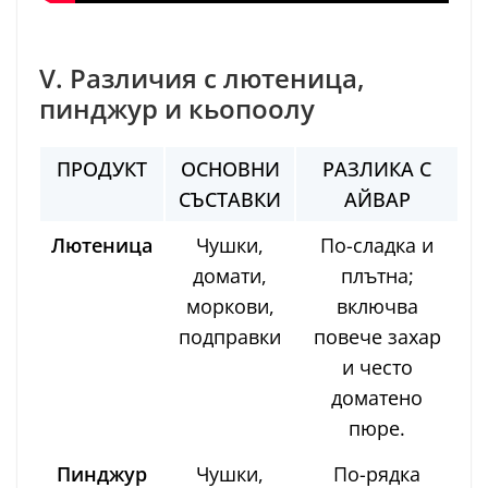
V. Различия с лютеница,
пинджур и кьопоолу
ПРОДУКТ
ОСНОВНИ
РАЗЛИКА С
СЪСТАВКИ
АЙВАР
Лютеница
Чушки,
По-сладка и
домати,
плътна;
моркови,
включва
подправки
повече захар
и често
доматено
пюре.
Пинджур
Чушки,
По-рядка