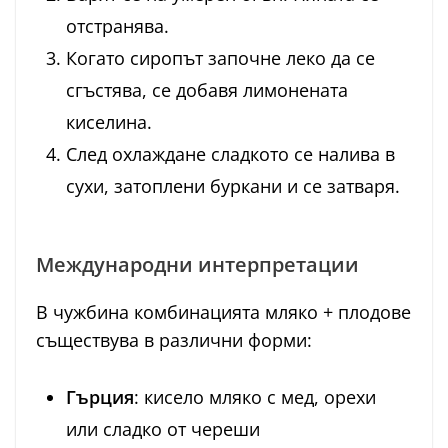
отстранява.
Когато сиропът започне леко да се
сгъстява, се добавя лимонената
киселина.
След охлаждане сладкото се налива в
сухи, затоплени буркани и се затваря.
Международни интерпретации
В чужбина комбинацията мляко + плодове
съществува в различни форми:
Гърция
: кисело мляко с мед, орехи
или сладко от череши