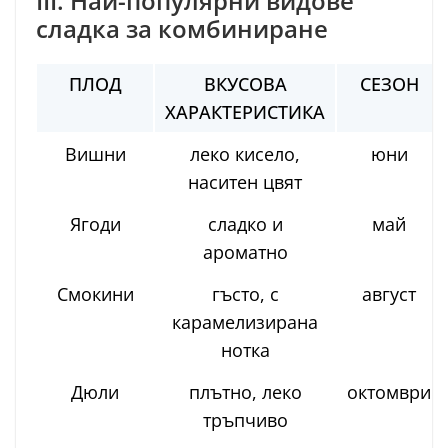
III. Най-популярни видове
сладка за комбиниране
ПЛОД
ВКУСОВА
СЕЗОН
ХАРАКТЕРИСТИКА
Вишни
леко кисело,
юни
наситен цвят
Ягоди
сладко и
май
ароматно
Смокини
гъсто, с
август
карамелизирана
нотка
Дюли
плътно, леко
октомври
тръпчиво