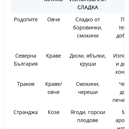
СЛАДКА
Родопите
Овче
Сладко от
Пл
боровинки,
текс
смокини
доба
м
Северна
Краве
Дюли, ябълки,
Изпол
България
круши
и до
конф
Тракия
Краве/
Смокини,
Чес
овче
череши
доб
печен
Странджа
Козе
Ягоди, горски
Мн
плодове
аром
нату