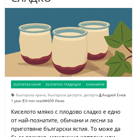
БЪЛГАРСКА КУХНЯ
БЪЛГАРСКИ ТРАДИЦИИ
КУЛИНАРИЯ
българска храна
,
български десерти
,
десерти
Андрей Енев
1 year
6 min read
609 Views
Киселото мляко с плодово сладко е едно
от най-познатите, обичани и лесни за
приготвяне български ястия. То може да