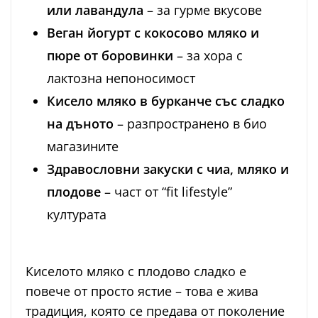
или лавандула
– за гурме вкусове
Веган йогурт с кокосово мляко и
пюре от боровинки
– за хора с
лактозна непоносимост
Кисело мляко в бурканче със сладко
на дъното
– разпространено в био
магазините
Здравословни закуски с чиа, мляко и
плодове
– част от “fit lifestyle”
културата
Киселото мляко с плодово сладко е
повече от просто ястие – това е жива
традиция, която се предава от поколение