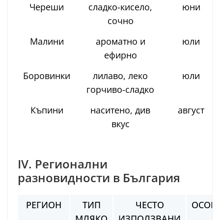
Череши
сладко-кисело,
юни
сочно
Малини
ароматно и
юли
ефирно
Боровинки
лилаво, леко
юли
горчиво-сладко
Къпини
наситено, див
август
вкус
IV. Регионални
разновидности в България
РЕГИОН
ТИП
ЧЕСТО
ОСОБ
МЛЯКО
ИЗПОЛЗВАНИ