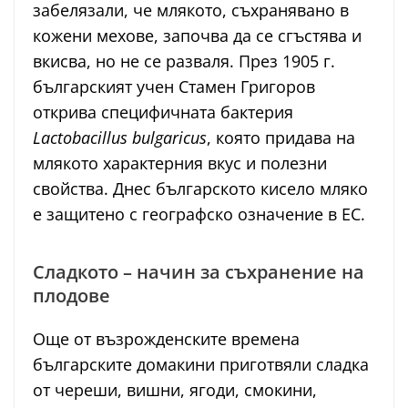
забелязали, че млякото, съхранявано в
кожени мехове, започва да се сгъстява и
вкисва, но не се разваля. През 1905 г.
българският учен Стамен Григоров
открива специфичната бактерия
Lactobacillus bulgaricus
, която придава на
млякото характерния вкус и полезни
свойства. Днес българското кисело мляко
е защитено с географско означение в ЕС.
Сладкото – начин за съхранение на
плодове
Още от възрожденските времена
българските домакини приготвяли сладка
от череши, вишни, ягоди, смокини,