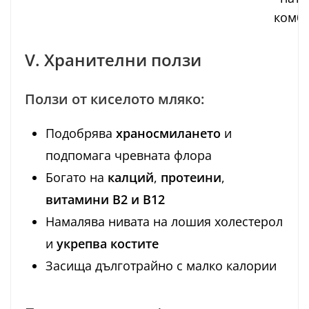
комб
V. Хранителни ползи
Ползи от киселото мляко:
Подобрява
храносмилането
и
подпомага чревната флора
Богато на
калций
,
протеини
,
витамини B2 и B12
Намалява нивата на лошия холестерол
и
укрепва костите
Засища дълготрайно с малко калории