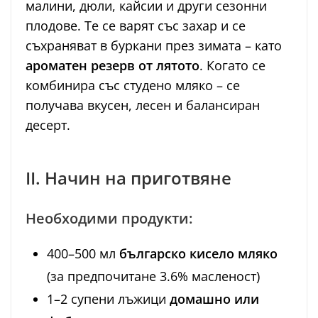
малини, дюли, кайсии и други сезонни
плодове. Те се варят със захар и се
съхраняват в буркани през зимата – като
ароматен резерв от лятото
. Когато се
комбинира със студено мляко – се
получава вкусен, лесен и балансиран
десерт.
II. Начин на приготвяне
Необходими продукти:
400–500 мл
българско кисело мляко
(за предпочитане 3.6% масленост)
1–2 супени лъжици
домашно или