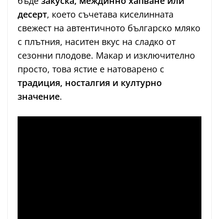
бъде
закуска, междинно хапване или
десерт
, което съчетава киселинната
свежест на автентичното българско мляко
с плътния, наситен вкус на сладко от
сезонни плодове. Макар и изключително
просто, това ястие е натоварено с
традиция, носталгия и културно
значение
.