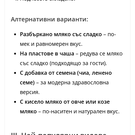
Алтернативни варианти:
Разбъркано мляко със сладко
– по-
мек и равномерен вкус.
На пластове в чаша
– редува се мляко
със сладко (подходящо за гости).
С добавка от семена (чиа, ленено
семе)
– за модерна здравословна
версия.
С кисело мляко от овче или козе
мляко
– по-наситен и натурален вкус.