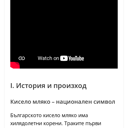
I. История и произход
Кисело мляко – национален символ
Българското кисело мляко има
хилядолетни корени. Траките първи