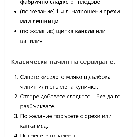
фабрично сладко
от плодове
(по желание) 1 ч.л. натрошени
орехи
или лешници
(по желание) щипка
канела
или
ванилия
Класически начин на сервиране:
Сипете киселото мляко в дълбока
чиния или стъклена купичка.
Отгоре добавете сладкото – без да го
разбърквате.
По желание поръсете с орехи или
капка мед.
Поднесете охладено.