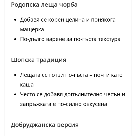
Родопска леща чорба
Добавя се корен целина и понякога
мащерка
По-дълго варене за по-гъста текстура
Шопска традиция
Лещата се готви по-гъста – почти като
каша
Често се добавя допълнително чесън и
запръжката е по-силно овкусена
Добруджанска версия