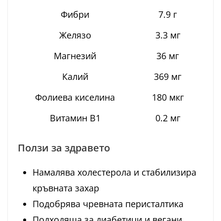
Фибри
7.9 г
Желязо
3.3 мг
Магнезий
36 мг
Калий
369 мг
Фолиева киселина
180 мкг
Витамин B1
0.2 мг
Ползи за здравето
Намалява холестерола и стабилизира
кръвната захар
Подобрява чревната перисталтика
Подходяща за диабетици и вегани