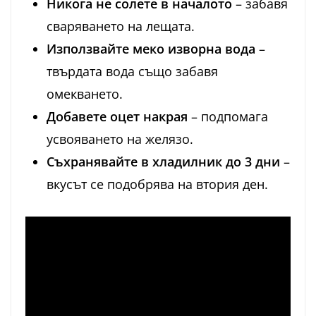
Никога не солете в началото
– забавя
сваряването на лещата.
Използвайте меко изворна вода
–
твърдата вода също забавя
омекването.
Добавете оцет накрая
– подпомага
усвояването на желязо.
Съхранявайте в хладилник до 3 дни
–
вкусът се подобрява на втория ден.