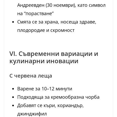
Андреевден (30 ноември), като символ
на “порастване”
Смята се за храна, носеща здраве,
плодородие и скромност
VI. Съвременни вариации и
кулинарни иновации
С червена леща
Варене за 10–12 минути
Подходяща за кремообразна чорба
Добавят се къри, кориандър,
джинджифил