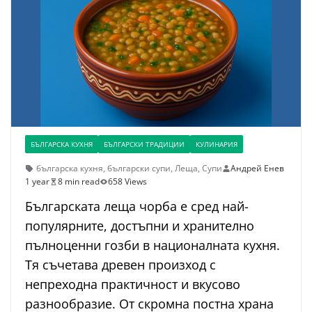
БЪЛГАРСКА КУХНЯ
БЪЛГАРСКИ ТРАДИЦИИ
КУЛИНАРИЯ
българска кухня
,
български супи
,
Леща
,
Супи
Андрей Енев
1 year
8 min read
658 Views
Българската леща чорба е сред най-
популярните, достъпни и хранително
пълноценни гозби в националната кухня.
Тя съчетава древен произход с
непреходна практичност и вкусово
разнообразие. От скромна постна храна