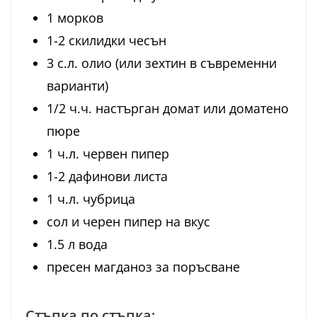
1 морков
1-2 скилидки чесън
3 с.л. олио (или зехтин в съвременни
варианти)
1/2 ч.ч. настърган домат или доматено
пюре
1 ч.л. червен пипер
1-2 дафинови листа
1 ч.л. чубрица
сол и черен пипер на вкус
1.5 л вода
пресен магданоз за поръсване
Стъпка по стъпка: