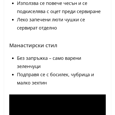
Използва се повече чесън и се
подкиселява с оцет преди сервиране
Леко запечени люти чушки се
сервират отделно
Манастирски стил
Без запръжка – само варени
зеленчуци
Подправя се с босилек, чубрица и
малко зехтин