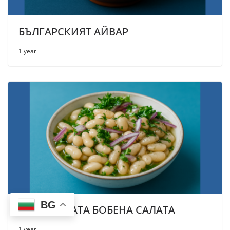
БЪЛГАРСКИЯТ АЙВАР
1 year
BG
БЪЛГАРСКАТА БОБЕНА САЛАТА
1 year