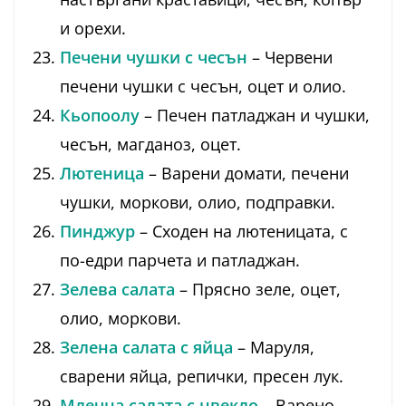
и орехи.
Печени чушки с чесън
– Червени
печени чушки с чесън, оцет и олио.
Кьопоолу
– Печен патладжан и чушки,
чесън, магданоз, оцет.
Лютеница
– Варени домати, печени
чушки, моркови, олио, подправки.
Пинджур
– Сходен на лютеницата, с
по-едри парчета и патладжан.
Зелева салата
– Прясно зеле, оцет,
олио, моркови.
Зелена салата с яйца
– Маруля,
сварени яйца, репички, пресен лук.
Млечна салата с цвекло
– Варено