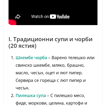
I. Традиционни супи и чорби
(20 ястия)
Шкембе чорба
– Варено телешко или
свинско шкембе, мляко, брашно,
масло, чесън, оцет и лют пипер.
Сервира се гореща с лют пипер и
чесън.
Пилешка супа
– С пилешко месо,
фиде, моркови, целина, картофи и