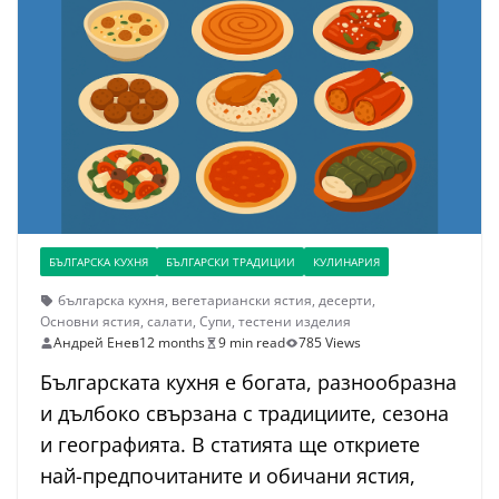
БЪЛГАРСКА КУХНЯ
БЪЛГАРСКИ ТРАДИЦИИ
КУЛИНАРИЯ
българска кухня
,
вегетариански ястия
,
десерти
,
Основни ястия
,
салати
,
Супи
,
тестени изделия
Андрей Енев
12 months
9 min read
785 Views
Българската кухня е богата, разнообразна
и дълбоко свързана с традициите, сезона
и географията. В статията ще откриете
най-предпочитаните и обичани ястия,