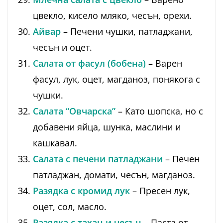
цвекло, кисело мляко, чесън, орехи.
Айвар
– Печени чушки, патладжани,
чесън и оцет.
Салата от фасул (бобена)
– Варен
фасул, лук, оцет, магданоз, понякога с
чушки.
Салата “Овчарска”
– Като шопска, но с
добавени яйца, шунка, маслини и
кашкавал.
Салата с печени патладжани
– Печен
патладжан, домати, чесън, магданоз.
Разядка с кромид лук
– Пресен лук,
оцет, сол, масло.
Разядка с тахан и чесън
– Паста от