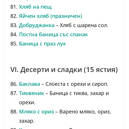
Хляб на пещ
Яйчен хляб (празничен)
Добруджанка
– Хляб с шарена сол.
Постна баница със спанак
Баница с праз лук
VI. Десерти и сладки (15 ястия)
Баклава
– Слоеста с орехи и сироп.
Тиквеник
– Баница с тиква, захар и
орехи.
Мляко с ориз
– Варено мляко, ориз,
захар.