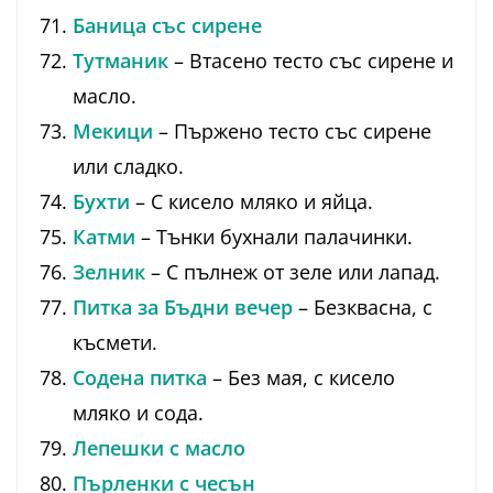
Баница със сирене
Тутманик
– Втасено тесто със сирене и
масло.
Мекици
– Пържено тесто със сирене
или сладко.
Бухти
– С кисело мляко и яйца.
Катми
– Тънки бухнали палачинки.
Зелник
– С пълнеж от зеле или лапад.
Питка за Бъдни вечер
– Безквасна, с
късмети.
Содена питка
– Без мая, с кисело
мляко и сода.
Лепешки с масло
Пърленки с чесън