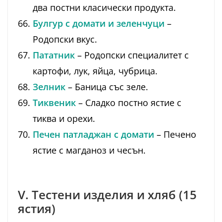
два постни класически продукта.
Булгур с домати и зеленчуци
–
Родопски вкус.
Пататник
– Родопски специалитет с
картофи, лук, яйца, чубрица.
Зелник
– Баница със зеле.
Тиквеник
– Сладко постно ястие с
тиква и орехи.
Печен патладжан с домати
– Печено
ястие с магданоз и чесън.
V. Тестени изделия и хляб (15
ястия)