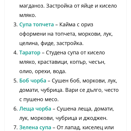
магданоз. Застройка от яйце и кисело
мляко.
Супа топчета
– Кайма с ориз
оформени на топчета, моркови, лук,
целина, фиде, застройка.
Таратор
– Студена супа от кисело
мляко, краставици, копър, чесън,
олио, орехи, вода.
Боб чорба
– Сушен боб, моркови, лук,
домати, чубрица. Вари се дълго, често
с пушено месо.
Леща чорба
– Сушена леща, домати,
лук, моркови, чубрица и джоджен.
Зелена супа
– От лапад, киселец или