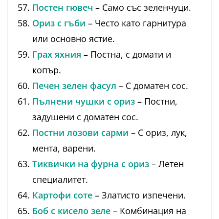
Постен гювеч
– Само със зеленчуци.
Ориз с гъби
– Често като гарнитура
или основно ястие.
Грах яхния
– Постна, с домати и
копър.
Печен зелен фасул
– С доматен сос.
Пълнени чушки с ориз
– Постни,
задушени с доматен сос.
Постни лозови сарми
– С ориз, лук,
мента, варени.
Тиквички на фурна с ориз
– Летен
специалитет.
Картофи соте
– Златисто изпечени.
Боб с кисело зеле
– Комбинация на