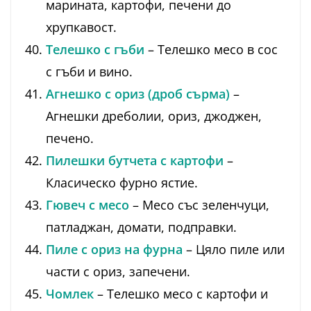
марината, картофи, печени до
хрупкавост.
Телешко с гъби
– Телешко месо в сос
с гъби и вино.
Агнешко с ориз (дроб сърма)
–
Агнешки дреболии, ориз, джоджен,
печено.
Пилешки бутчета с картофи
–
Класическо фурно ястие.
Гювеч с месо
– Месо със зеленчуци,
патладжан, домати, подправки.
Пиле с ориз на фурна
– Цяло пиле или
части с ориз, запечени.
Чомлек
– Телешко месо с картофи и