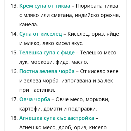
Крем супа от тиква
– Пюрирана тиква
с мляко или сметана, индийско орехче,
канела.
Супа от киселец
– Киселец, ориз, яйце
и мляко, леко кисел вкус.
Телешка супа с фиде
– Телешко месо,
лук, моркови, фиде, масло.
Постна зелева чорба
– От кисело зеле
и зелева чорба, използвана и за лек
при настинки.
Овча чорба
– Овче месо, моркови,
картофи, домати и подправки.
Агнешка супа със застройка
–
Агнешко месо, дроб, ориз, кисело