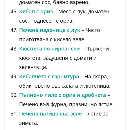
доматен сос, бавно варено.
Кебап с ориз
– Месо с лук, доматен
сос, поднесен с ориз.
Печена наденица с лук
– Често
приготвяна с кисело зеле.
Кюфтета по чирпански
– Пържени
кюфтета, задушени с домати и
зеленчуци.
Кебапчета с гарнитура
– На скара,
обикновено със салата и лютеница.
Пълнено пиле с ориз и дробчета
–
Печено във фурна, празнично ястие.
Печена патица със зеле
– Ястие за
зимата.