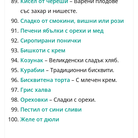
Кисел от череши
– Варени плодове
със захар и нишесте.
Сладко от смокини, вишни или рози
Печени ябълки с орехи и мед
Сиропирани понички
Бишкоти с крем
Козунак
– Великденски сладък хляб.
Курабии
– Традиционни бисквити.
Бисквитена торта
– С млечен крем.
Грис халва
Ореховки
– Сладки с орехи.
Пестил от сини сливи
Желе от дюли