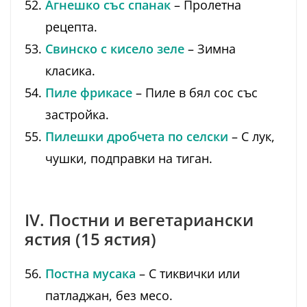
Агнешко със спанак
– Пролетна
рецепта.
Свинско с кисело зеле
– Зимна
класика.
Пиле фрикасе
– Пиле в бял сос със
застройка.
Пилешки дробчета по селски
– С лук,
чушки, подправки на тиган.
IV. Постни и вегетариански
ястия (15 ястия)
Постна мусака
– С тиквички или
патладжан, без месо.