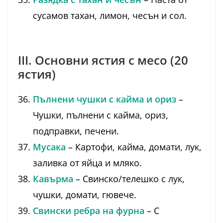
сусамов тахан, лимон, чесън и сол.
III. Основни ястия с месо (20
ястия)
Пълнени чушки с кайма и ориз
–
Чушки, пълнени с кайма, ориз,
подправки, печени.
Мусака
– Картофи, кайма, домати, лук,
заливка от яйца и мляко.
Кавърма
– Свинско/телешко с лук,
чушки, домати, гювече.
Свински ребра на фурна
– С