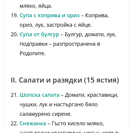
мляко, яйца.
Супа с коприва и ориз
– Коприва,
ориз, лук, застройка с яйце.
Супа от булгур
– Булгур, домати, лук,
подправки – разпространена в
Родопите.
II. Салати и разядки (15 ястия)
Шопска салата
– Домати, краставици,
чушки, лук и настъргано бяло
саламурено сирене.
Снежанка
– Гъсто кисело мляко,
настъргани краставици, чесън, копър