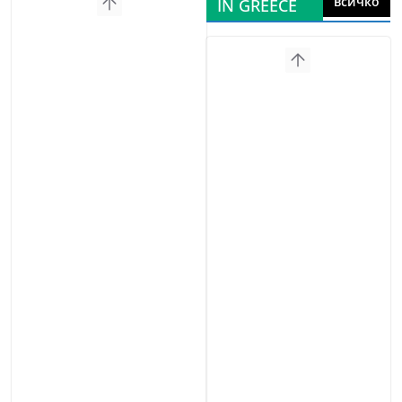
всичко
IN GREECE