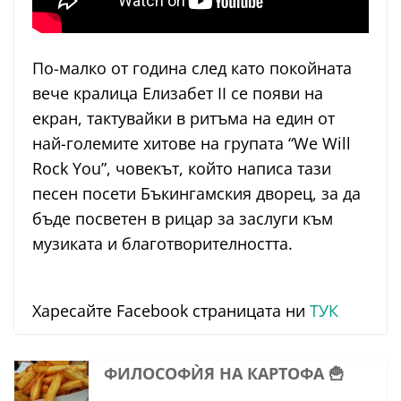
По-малко от година след като покойната
вече кралица Елизабет II се появи на
екран, тактувайки в ритъма на един от
най-големите хитове на групата “We Will
Rock You”, човекът, който написа тази
песен посети Бъкингамския дворец, за да
бъде посветен в рицар за заслуги към
музиката и благотворителността.
Харесайте Facebook страницата ни
ТУК
ФИЛОСОФЍЯ НА КАРТОФА 🍟