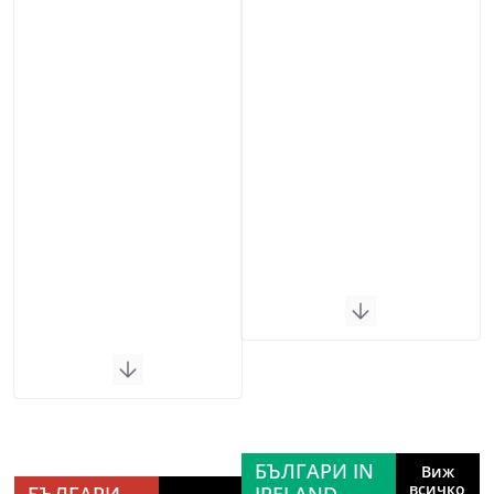
БЪЛГАРИ IN
Виж
всичко
БЪЛГАРИ
IRELAND