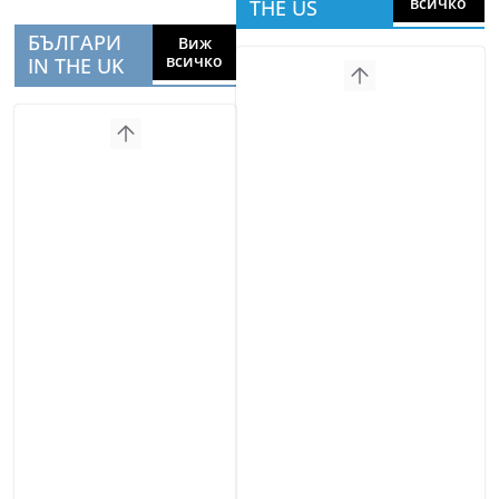
всичко
THE US
БЪЛГАРИ
Виж
всичко
IN THE UK