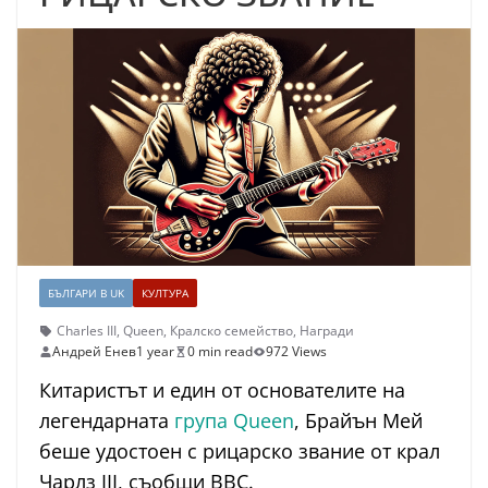
БЪЛГАРИ В UK
КУЛТУРА
Charles III
,
Queen
,
Кралско семейство
,
Награди
Андрей Енев
1 year
0 min read
972 Views
Китаристът и един от основателите на
легендарната
група Queen
, Брайън Мей
беше удостоен с рицарско звание от крал
Чарлз III, съобщи BBC.