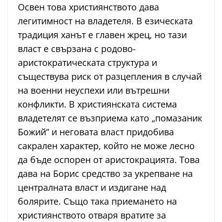
Освен това християнството дава
легитимност на владетеля. В езическата
традиция ханът е главен жрец, но тази
власт е свързана с родово-
аристократическата структура и
съществува риск от разцепления в случай
на военни неуспехи или вътрешни
конфликти. В християнската система
владетелят се възприема като „помазаник
Божий“ и неговата власт придобива
сакрален характер, който не може лесно
да бъде оспорен от аристокрацията. Това
дава на Борис средство за укрепване на
централната власт и издигане над
болярите. Също така приемането на
християнството отваря вратите за