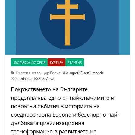
БЪЛГАРСКА ИСТОРИЯ
КУЛТУРА
РЕЛИГИЯ
Християнство
,
цар Борис I
Андрей Енев
1 month
69 min read
868 Views
Покръстването на българите
представлява едно от най-значимите и
повратни събития в историята на
средновековна Европа и безспорно най-
дълбоката цивилизационна
трансформация в развитието на