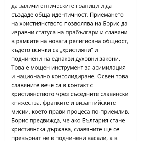
да заличи етническите граници и да
създаде обща идентичност. Приемането
на християнството позволява на Борис да
изравни статуса на прабългари и славяни
в рамките на новата религиозна общност,
където всички са „християни“ и
подчинени на еднакви духовни закони.
Това е мощен инструмент за асимилация
и национално консолидиране. Освен това
славяните вече са в контакт с
християнството чрез съседните славянски
княжества, франките и византийските
мисии, което прави процеса по-приемлив.
Борис предвижда, че ако България стане
християнска държава, славяните ще се
превърнат не в подчинени васали, а в