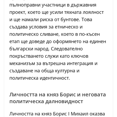
пълноправни участници в държавния
проект, което ще усили тяхната лоялност
и ще намали риска от бунтове. Това
създава условия за етническо и
политическо сливане, което в по-късен
етап ще доведе до оформянето на единен
български народ. Следователно
покръстването служи като ключов
механизъм за вътрешна интеграция и
създаване на обща културна и
политическа идентичност.
Личността на княз Борис и неговата
политическа далновидност
Личността на княз Борис I Михаил оказва