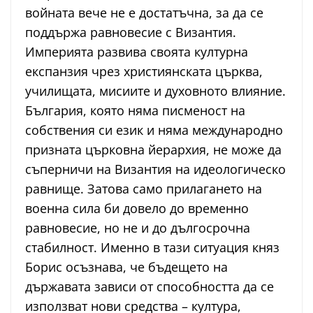
войната вече не е достатъчна, за да се
поддържа равновесие с Византия.
Империята развива своята културна
експанзия чрез християнската църква,
училищата, мисиите и духовното влияние.
България, която няма писменост на
собствения си език и няма международно
призната църковна йерархия, не може да
съперничи на Византия на идеологическо
равнище. Затова само прилагането на
военна сила би довело до временно
равновесие, но не и до дългосрочна
стабилност. Именно в тази ситуация княз
Борис осъзнава, че бъдещето на
държавата зависи от способността да се
използват нови средства – култура,