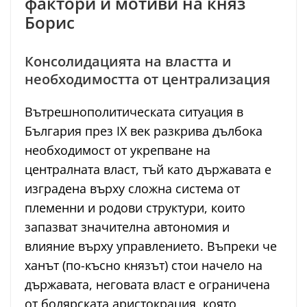
фактори и мотиви на княз
Борис
Консолидацията на властта и
необходимостта от централизация
Вътрешнополитическата ситуация в
България през IX век разкрива дълбока
необходимост от укрепване на
централната власт, тъй като държавата е
изградена върху сложна система от
племенни и родови структури, които
запазват значителна автономия и
влияние върху управлението. Въпреки че
ханът (по-късно князът) стои начело на
държавата, неговата власт е ограничена
от болярската аристокрация, която