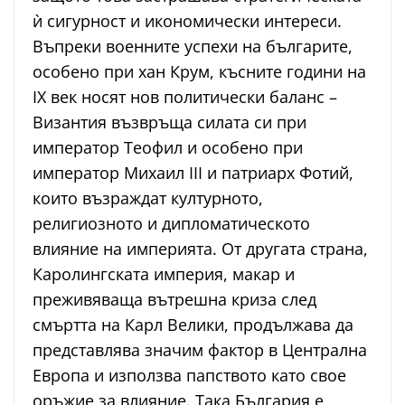
ѝ сигурност и икономически интереси.
Въпреки военните успехи на българите,
особено при хан Крум, късните години на
IX век носят нов политически баланс –
Византия възвръща силата си при
император Теофил и особено при
император Михаил III и патриарх Фотий,
които възраждат културното,
религиозното и дипломатическото
влияние на империята. От другата страна,
Каролингската империя, макар и
преживяваща вътрешна криза след
смъртта на Карл Велики, продължава да
представлява значим фактор в Централна
Европа и използва папството като свое
оръжие за влияние. Така България е