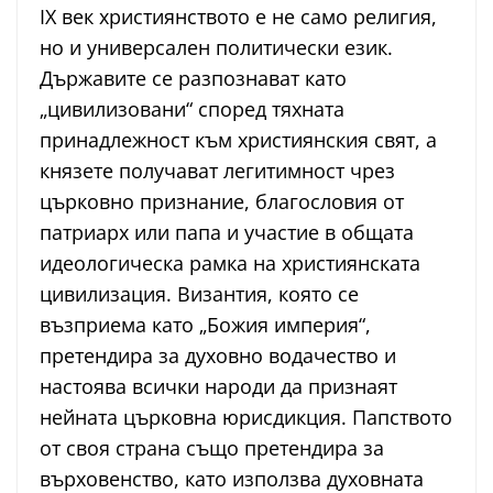
IX век християнството е не само религия,
но и универсален политически език.
Държавите се разпознават като
„цивилизовани“ според тяхната
принадлежност към християнския свят, а
князете получават легитимност чрез
църковно признание, благословия от
патриарх или папа и участие в общата
идеологическа рамка на християнската
цивилизация. Византия, която се
възприема като „Божия империя“,
претендира за духовно водачество и
настоява всички народи да признаят
нейната църковна юрисдикция. Папството
от своя страна също претендира за
върховенство, като използва духовната