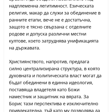
надплеменна легитимност. Езическата
религия, макар да служи за обединение в
ранните етапи, вече не е достатъчна,
защото е тясно свързана с отделните
родове и допуска различни местни
култове, което затруднява унификацията
на държавата.
Християнството, напротив, предлага
силно централизирана структура, в която
духовната и политическата власт могат да
бъдат обединени в единна идеология,
поставяща владетеля като Божи
наместник и защитник на вярата. За
Борис тази перспектива е изключително
привлекателна, тъй като му позволява да