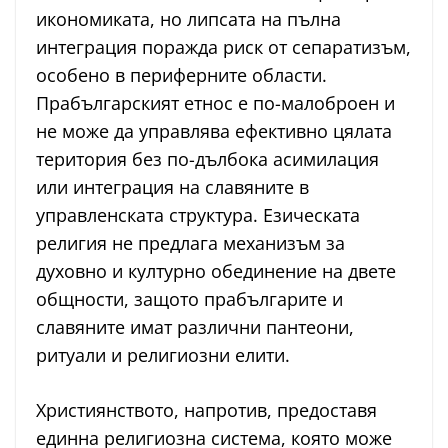
икономиката, но липсата на пълна
интеграция поражда риск от сепаратизъм,
особено в периферните области.
Прабългарският етнос е по-малоброен и
не може да управлява ефективно цялата
територия без по-дълбока асимилация
или интеграция на славяните в
управленската структура. Езическата
религия не предлага механизъм за
духовно и културно обединение на двете
общности, защото прабългарите и
славяните имат различни пантеони,
ритуали и религиозни елити.
Християнството, напротив, предоставя
единна религиозна система, която може