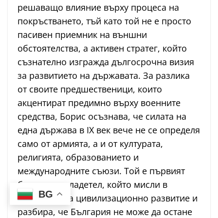
решаващо влияние върху процеса на
покръстването, тъй като той не е просто
пасивен приемник на външни
обстоятелства, а активен стратег, който
съзнателно изгражда дългосрочна визия
за развитието на държавата. За разлика
от своите предшественици, които
акцентират предимно върху военните
средства, Борис осъзнава, че силата на
една държава в IX век вече не се определя
само от армията, а и от културата,
религията, образованието и
международните съюзи. Той е първият
български владетел, който мисли в
BG
категории на цивилизационно развитие и
разбира, че България не може да остане