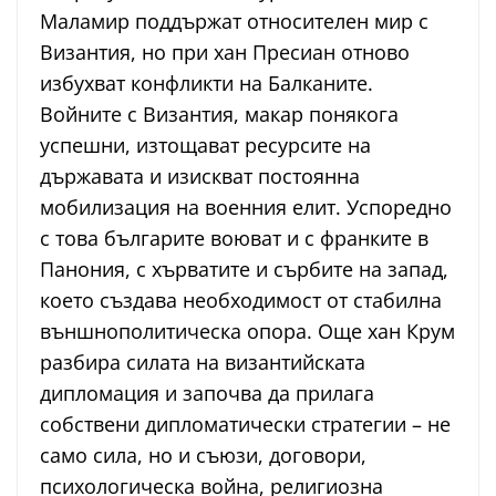
Маламир поддържат относителен мир с
Византия, но при хан Пресиан отново
избухват конфликти на Балканите.
Войните с Византия, макар понякога
успешни, изтощават ресурсите на
държавата и изискват постоянна
мобилизация на военния елит. Успоредно
с това българите воюват и с франките в
Панония, с хърватите и сърбите на запад,
което създава необходимост от стабилна
външнополитическа опора. Още хан Крум
разбира силата на византийската
дипломация и започва да прилага
собствени дипломатически стратегии – не
само сила, но и съюзи, договори,
психологическа война, религиозна