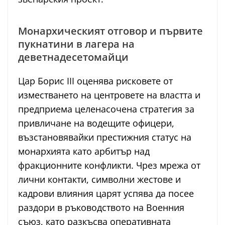
Монархическият отговор и първите
пукнатини в лагера на
деветнадесетомайци
Цар Борис III оценява рисковете от
изместването на центровете на властта и
предприема целенасочена стратегия за
привличане на водещите офицери,
възстановявайки престижния статус на
монархията като арбитър над
фракционните конфликти. Чрез мрежа от
лични контакти, символни жестове и
кадрови влияния царят успява да посее
раздори в ръководството на Военния
съюз, като разкъсва оперативната