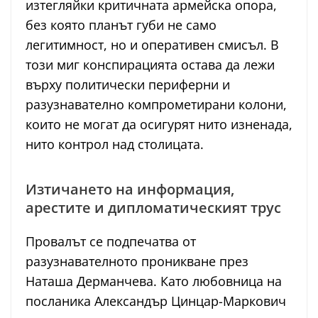
изтегляйки критичната армейска опора,
без която планът губи не само
легитимност, но и оперативен смисъл. В
този миг конспирацията остава да лежи
върху политически периферни и
разузнавателно компрометирани колони,
които не могат да осигурят нито изненада,
нито контрол над столицата.
Изтичането на информация,
арестите и дипломатическият трус
Провалът се подпечатва от
разузнавателното проникване през
Наташа Дерманчева. Като любовница на
посланика Александър Цинцар-Маркович