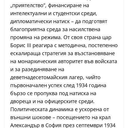
„приятелство“, финансиране на
интелектуални и студентски среди,
дипломатически натиск – да подготвят
благоприятна среда за насилствена
промяна на режима. От своя страна цар
Борис III реагира с методична, постепенно
ескалираща стратегия за възстановяване
на монархическия авторитет във войската
и за разединяване на
деветнадесетомайския лагер, чийто
първоначален успех след 1934 година
бързо се пропуква под натиска на
двореца и на офицерските среди.
Политическата динамика е ускорена от
външни шокове – посещението на крал
Александър в София през септември 1934