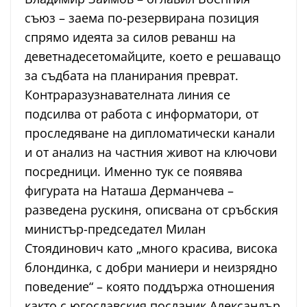
съюз – заема по-резервирана позиция
спрямо идеята за силов реванш на
деветнадесетомайците, което е решаващо
за съдбата на планирания преврат.
Контраразузнавателната линия се
подсилва от работа с информатори, от
проследяване на дипломатически канали
и от анализ на частния живот на ключови
посредници. Именно тук се появява
фигурата на Наташа Дерманчева –
разведена рускиня, описвана от сръбския
министър-председател Милан
Стоядинович като „много красива, висока
блондинка, с добри маниери и неизрядно
поведение“ – която поддържа отношения
както с югославския посланик Александър