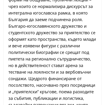
чрез които се нормализира дискурсът за
интегрална югославска рамка, в която
България да заеме подчинена роля.
Българо-югославянското дружество и
студентското дружество за приятелство се
оформят като пространства, където млади
и вече изявени фигури с различни
политически биографии се срещат под
пиетета на регионално сътрудничество,
но в действителност стават арена за
тестване на лоялности и за вербовъчни
сондажи. Щедрото финансиране от
посолството, насочвано през посредници
и „приятелски“ кръгове, поема разходите
за събития, публикации и логистика,
създавайки патронажни връзки, които