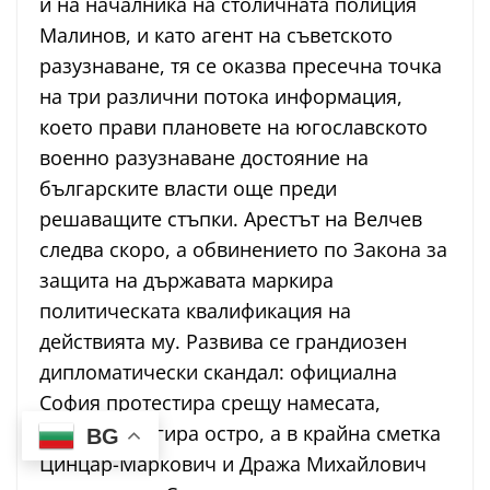
и на началника на столичната полиция
Малинов, и като агент на съветското
разузнаване, тя се оказва пресечна точка
на три различни потока информация,
което прави плановете на югославското
военно разузнаване достояние на
българските власти още преди
решаващите стъпки. Арестът на Велчев
следва скоро, а обвинението по Закона за
защита на държавата маркира
политическата квалификация на
действията му. Развива се грандиозен
дипломатически скандал: официална
София протестира срещу намесата,
Белград реагира остро, а в крайна сметка
BG
Цинцар-Маркович и Дража Михайлович