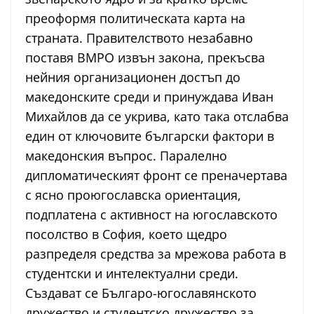
преоформя политическата карта на
страната. Правителството незабавно
поставя ВМРО извън закона, прекъсва
нейния организационен достъп до
македонските среди и принуждава Иван
Михайлов да се укрива, като така отслабва
един от ключовите български фактори в
македонския въпрос. Паралелно
дипломатическият фронт се преначертава
с ясно проюгославска ориентация,
подплатена с активност на югославското
посолство в София, което щедро
разпределя средства за мрежова работа в
студентски и интелектуални среди.
Създават се Българо-югославянското
дружество и студентско дружество за