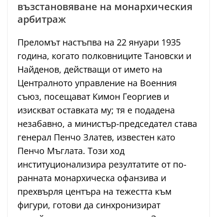
възстановяване на монархическия
арбитраж
Преломът настъпва на 22 януари 1935
година, когато полковниците Тановски и
Найденов, действащи от името на
Централното управление на Военния
съюз, посещават Кимон Георгиев и
изискват оставката му; тя е подадена
незабавно, а министър-председател става
генерал Пенчо Златев, известен като
Пенчо Мъглата. Този ход
институционализира резултатите от по-
ранната монархическа офанзива и
прехвърля центъра на тежестта към
фигури, готови да синхронизират