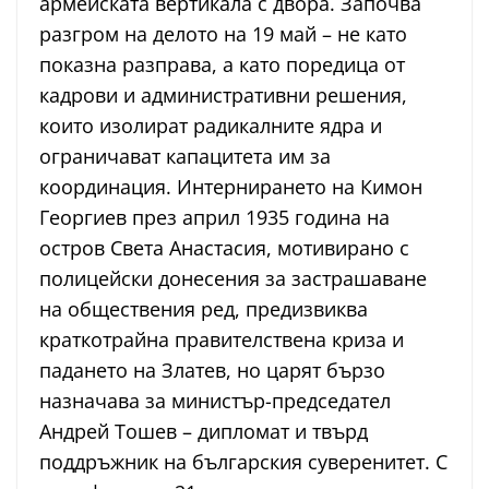
армейската вертикала с двора. Започва
разгром на делото на 19 май – не като
показна разправа, а като поредица от
кадрови и административни решения,
които изолират радикалните ядра и
ограничават капацитета им за
координация. Интернирането на Кимон
Георгиев през април 1935 година на
остров Света Анастасия, мотивирано с
полицейски донесения за застрашаване
на обществения ред, предизвиква
краткотрайна правителствена криза и
падането на Златев, но царят бързо
назначава за министър-председател
Андрей Тошев – дипломат и твърд
поддръжник на българския суверенитет. С