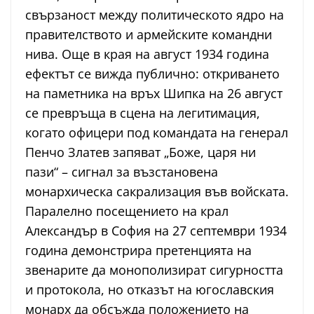
свързаност между политическото ядро на
правителството и армейските командни
нива. Още в края на август 1934 година
ефектът се вижда публично: откриването
на паметника на връх Шипка на 26 август
се превръща в сцена на легитимация,
когато офицери под командата на генерал
Пенчо Златев запяват „Боже, царя ни
пази“ – сигнал за възстановена
монархическа сакрализация във войската.
Паралелно посещението на крал
Александър в София на 27 септември 1934
година демонстрира претенцията на
звенарите да монополизират сигурността
и протокола, но отказът на югославския
монарх да обсъжда положението на