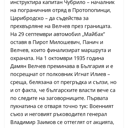
инструктира капитан Чубрило – началник
на пограничния отряд в Протопопинци,
Царибродско – да съдейства за
прехвърляне на Велчев през границата.
На 29 септември автомобил „Майбах“
оставя в Пирот Милошевич, Панич и
Велчев, които финализират маршрута и
охраната. На 1 октомври 1935 година
Дамян Велчев преминава в България и е
посрещнат от полковник Игнат Илиев –
среща, белязана от прегръдка и сълзи, но
и от факта, че българските власти вече са
по следите на заговорниците. Първата
пукнатина се отваря точно тук: Военният
съюз и неговият ръководител генерал
Владимир Заимов се оттеглят от акцията,