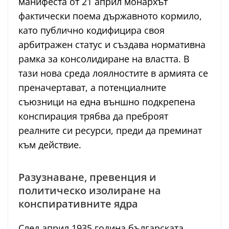
манифеста от 21 април монархът
фактически поема държавното кормило,
като публично кодифицира своя
арбитражен статус и създава нормативна
рамка за консолидиране на властта. В
тази нова среда лоялностите в армията се
преначертават, а потенциалните
съюзници на една външно подкрепена
конспирация трябва да преброят
реалните си ресурси, преди да преминат
към действие.
Разузнаване, превенция и
политическо изолиране на
конспиративните ядра
След април 1935 година българската