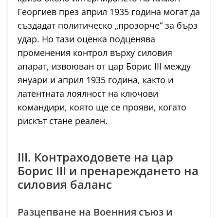
Георгиев през април 1935 година могат да
създадат политическо „прозорче“ за бърз
удар. Но тази оценка подценява
променения контрол върху силовия
апарат, извоюван от цар Борис III между
януари и април 1935 година, както и
латентната лоялност на ключови
командири, която ще се прояви, когато
рискът стане реален.
III. Контраходовете на цар
Борис III и пренареждането на
силовия баланс
Разцепване на Военния съюз и