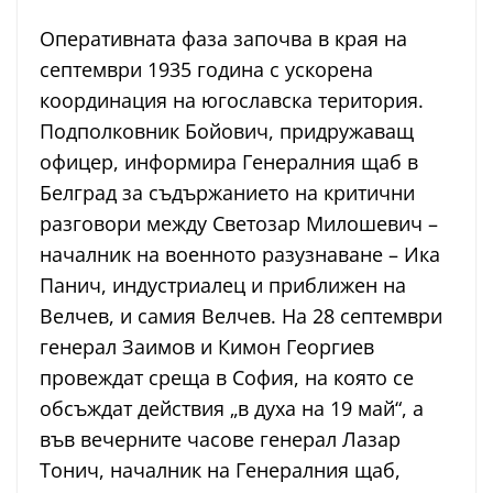
Оперативната фаза започва в края на
септември 1935 година с ускорена
координация на югославска територия.
Подполковник Бойович, придружаващ
офицер, информира Генералния щаб в
Белград за съдържанието на критични
разговори между Светозар Милошевич –
началник на военното разузнаване – Ика
Панич, индустриалец и приближен на
Велчев, и самия Велчев. На 28 септември
генерал Заимов и Кимон Георгиев
провеждат среща в София, на която се
обсъждат действия „в духа на 19 май“, а
във вечерните часове генерал Лазар
Тонич, началник на Генералния щаб,