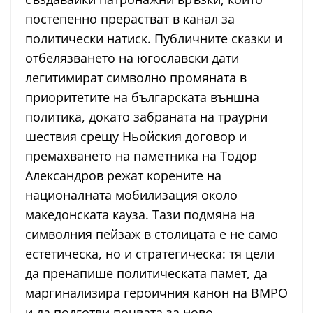
постепенно прерастват в канал за
политически натиск. Публичните сказки и
отбелязването на югославски дати
легитимират символно промяната в
приоритетите на българската външна
политика, докато забраната на траурни
шествия срещу Ньойския договор и
премахването на паметника на Тодор
Александров режат корените на
националната мобилизация около
македонската кауза. Тази подмяна на
символния пейзаж в столицата е не само
естетическа, но и стратегическа: тя цели
да пренапише политическата памет, да
маргинализира героичния канон на ВМРО
и да подготви почвата за ново