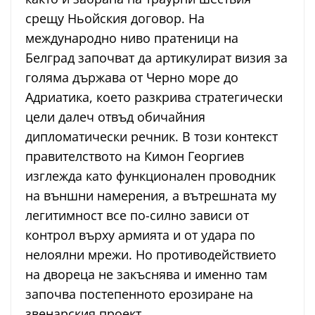
срещу Ньойския договор. На
международно ниво пратеници на
Белград започват да артикулират визия за
голяма държава от Черно море до
Адриатика, което разкрива стратегически
цели далеч отвъд обичайния
дипломатически речник. В този контекст
правителството на Кимон Георгиев
изглежда като функционален проводник
на външни намерения, а вътрешната му
легитимност все по-силно зависи от
контрол върху армията и от удара по
нелоялни мрежи. Но противодействието
на двореца не закъснява и именно там
започва постепенното ерозиране на
звенарския проект.