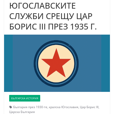
ЮГОСЛАВСКИТЕ
СЛУЖБИ СРЕЩУ ЦАР
БОРИС III ПРЕЗ 1935 Г.
БЪЛГАРСКА ИСТОРИЯ
България през 1930-те
,
кралска Югославия
,
Цар Борис III
,
Царска България