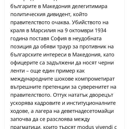
българите в Македония делегитимира
политическия дивидент, който
правителството очаква. Убийството на
краля в Марсилия на 9 октомври 1934
година поставя София в неудобната
позиция да обяви траур за противник на
българските интереси в Македония, като
офицерите са задължени да носят черни
ленти – още един пример как
международните шокове компрометират
вътрешните претенции за суверенитет на
правителството. Оттук нататък дворецът
ускорява кадровите и институционалните
ходове, а лагера на деветнадесетомайци
започва да се разслоява между
прагматици, които търсят modus vivendi с