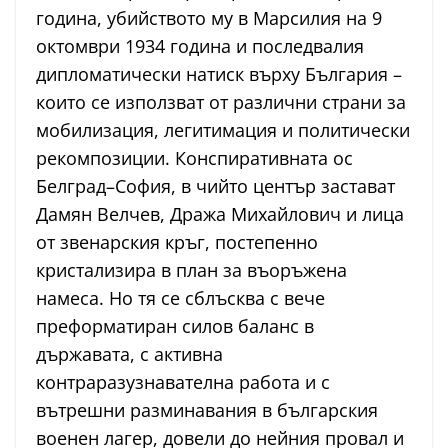
година, убийството му в Марсилия на 9
октомври 1934 година и последвалия
дипломатически натиск върху България –
които се използват от различни страни за
мобилизация, легитимация и политически
рекомпозиции. Конспиративната ос
Белград–София, в чийто център застават
Дамян Велчев, Дража Михайлович и лица
от звенарския кръг, постепенно
кристализира в план за въоръжена
намеса. Но тя се сблъсква с вече
преформатиран силов баланс в
държавата, с активна
контраразузнавателна работа и с
вътрешни разминавания в българския
военен лагер, довели до нейния провал и