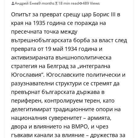
Андрей Енев
9 months
18 min read
489 Views
Опитът за преврат срещу цар Борис III в
края на 1935 година се поражда на
пресечната точка между
вътрешнобългарската борба за власт след
преврата от 19 май 1934 година и
активизираната външнополитическа
стратегия на Белград за „интегрална
Югославия“. Югославските политически и
разузнавателни структури се стремят да
превърнат българската държава в
периферен, контролируем терен, като
делегитимират традиционните опори на
националния суверенитет – армията,
двора и влиянието на ВМРО, и чрез
гъвкави канали за влияние – дружества за