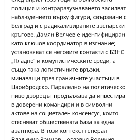
полиция и контраразузнаването засилват
наблюдението върху фигури, свързвани с
Белград и с радикализираните звенарски
кръгове. Дамян Велчев е идентифициран
като ключов координатор в изгнание;
установяват се неговите контакти с БЗНС
„Пладне“ и комунистическите среди, а
също така логистичните връзки,
минаващи през граничните участъци в
Царибродско. Паралелно на политическо
ниво дворецът продължава да инвестира
в доверени командири и в символни
актове на социетален консенсус, които
стесняват обществената база за една
авантюра. В този контекст генерал
Владимир Заимов – оглавил Военния