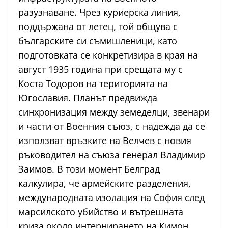
разузнаване. Чрез куриерска линия,
поддържана от летец, той общува с
българските си съмишленици, като
подготовката се конкретизира в края на
август 1935 година при срещата му с
Коста Тодоров на територията на
Югославия. Планът предвижда
синхронизация между земеделци, звенари
и части от Военния съюз, с надежда да се
използват връзките на Велчев с новия
ръководител на съюза генерал Владимир
Заимов. В този момент Белград
калкулира, че армейските разделения,
международната изолация на София след
марсилското убийство и вътрешната
криза около интернирането на Кимон