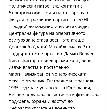
политически патронаж, контакти с
български офицери и партньорства с
фигури от различни партии – от БЗНС
„Пладне“ до комунистическите среди.
Централна фигура на оперативното
осигуряване става военното аташе
Драголюб (Дража) Михайлович, който
поддържа тесни връзки с Дамян Велчев –
бивш фактор от звенарския кръг, вече
извън властта и постепенно
маргинализиран от монархическата
реконфигурация. Екстрадиран през юли
1935 година и установен в Югославия,
Велчев получава логистична и финансова
подкрепа, охрана и достъп до
инфраструктурата на военното