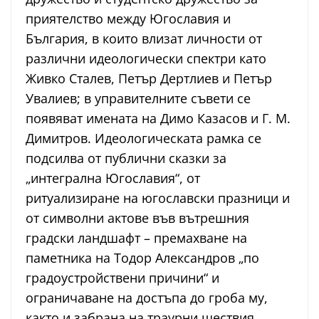
приятелство между Югославия и
България, в които влизат личности от
различни идеологически спектри като
Живко Сталев, Петър Дертлиев и Петър
Увалиев; в управителните съвети се
появяват имената на Димо Казасов и Г. М.
Димитров. Идеологическата рамка се
подсилва от публични сказки за
„интегрална Югославия“, от
ритуализиране на югославски празници и
от символни актове във вътрешния
градски ландшафт – премахване на
паметника на Тодор Александров „по
градоустройствени причини“ и
ограничаване на достъпа до гроба му,
както и забрана на траурни шествия