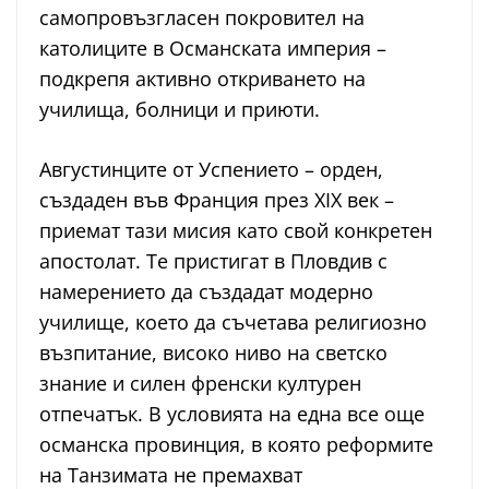
самопровъзгласен покровител на
католиците в Османската империя –
подкрепя активно откриването на
училища, болници и приюти.
Августинците от Успението – орден,
създаден във Франция през XIX век –
приемат тази мисия като свой конкретен
апостолат. Те пристигат в Пловдив с
намерението да създадат модерно
училище, което да съчетава религиозно
възпитание, високо ниво на светско
знание и силен френски културен
отпечатък. В условията на една все още
османска провинция, в която реформите
на Танзимата не премахват