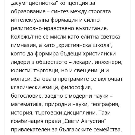
„асумпционистка“ концепция за
образование – синтез между строгата
интелектуална формация и силно
религиозно-нравствено възпитание.
Колежът не се мисли като елитна светска
гимназия, а като „християнска школа“,
която да формира бъдещи християнски
лидери в обществото – лекари, инженери,
юристи, търговци, но и свещеници и
монаси. Затова в програмите се включват
класически езици, философия,
богословие, заедно с модерни науки –
математика, природни науки, география,
история, търговски дисциплини. Тази
комбинация прави „Свети Августин“
привлекателен за българските семейства,