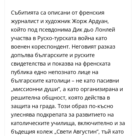
Събитията са описани от френския
журналист и художник Жорж Ардуан,
който под псевдонима Дик дьо Лонлей
участва в Руско-турската война като
военен кореспондент. Неговият разказ
допълва българските и руските
свидетелства и показва на френската
публика едно непознато лице на
българските католици – не като пасивни
„миссионни души“, а като организирана и
решителна общност, която действа в
защита на града. Този образ по-късно
улеснява подкрепата за развитието на
католическите училища, включително и за
бъдещия колеж „Свети Августин“, тъй като