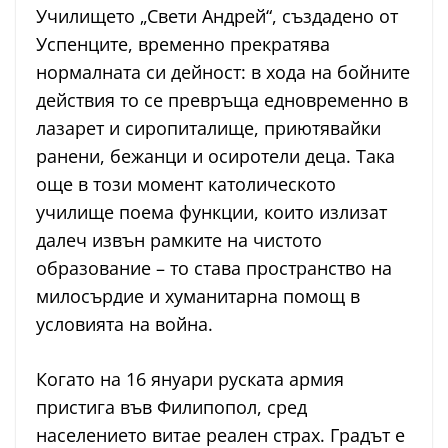
Училището „Свети Андрей“, създадено от
Успенците, временно прекратява
нормалната си дейност: в хода на бойните
действия то се превръща едновременно в
лазарет и сиропиталище, приютявайки
ранени, бежанци и осиротели деца. Така
още в този момент католическото
училище поема функции, които излизат
далеч извън рамките на чистото
образование – то става пространство на
милосърдие и хуманитарна помощ в
условията на война.
Когато на 16 януари руската армия
пристига във Филипопол, сред
населението витае реален страх. Градът е