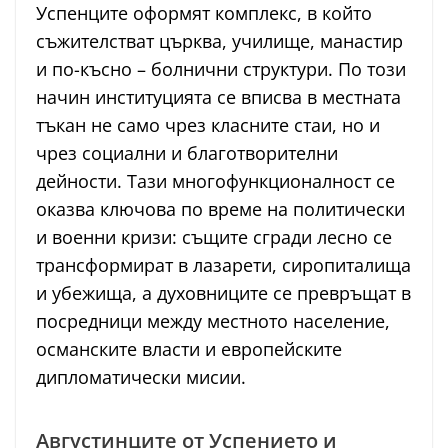
Успенците оформят комплекс, в който
съжителстват църква, училище, манастир
и по-късно – болнични структури. По този
начин институцията се вписва в местната
тъкан не само чрез класните стаи, но и
чрез социални и благотворителни
дейности. Тази многофункционалност се
оказва ключова по време на политически
и военни кризи: същите сгради лесно се
трансформират в лазарети, сиропиталища
и убежища, а духовниците се превръщат в
посредници между местното население,
османските власти и европейските
дипломатически мисии.
Августинците от Успението и