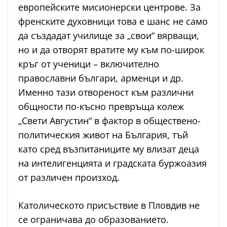
европейските мисионерски центрове. За
френските духовници това е шанс не само
да създадат училище за „свои“ вярващи,
но и да отворят вратите му към по-широк
кръг от ученици – включително
православни българи, арменци и др.
Именно тази отвореност към различни
общности по-късно превръща колеж
„Свети Августин“ в фактор в обществено-
политическия живот на България, тъй
като сред възпитаниците му влизат деца
на интелигенцията и градската буржоазия
от различен произход.
Католическото присъствие в Пловдив не
се ограничава до образованието.