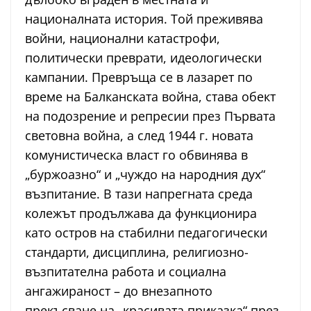
националната история. Той преживява
войни, национални катастрофи,
политически преврати, идеологически
кампании. Превръща се в лазарет по
време на Балканската война, става обект
на подозрение и репресии през Първата
световна война, а след 1944 г. новата
комунистическа власт го обвинява в
„буржоазно“ и „чуждо на народния дух“
възпитание. В тази напрегната среда
колежът продължава да функционира
като остров на стабилни педагогически
стандарти, дисциплина, религиозно-
възпитателна работа и социална
ангажираност – до внезапното
прекъсване на „красивата приказка“ през