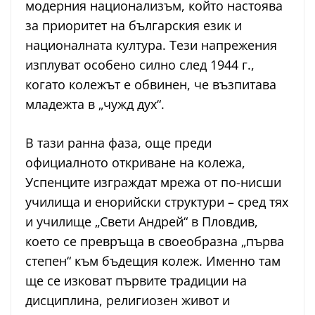
модерния национализъм, който настоява
за приоритет на българския език и
националната култура. Тези напрежения
изплуват особено силно след 1944 г.,
когато колежът е обвинен, че възпитава
младежта в „чужд дух“.
В тази ранна фаза, още преди
официалното откриване на колежа,
Успенците изграждат мрежа от по-нисши
училища и енорийски структури – сред тях
и училище „Свети Андрей“ в Пловдив,
което се превръща в своеобразна „първа
степен“ към бъдещия колеж. Именно там
ще се изковат първите традиции на
дисциплина, религиозен живот и