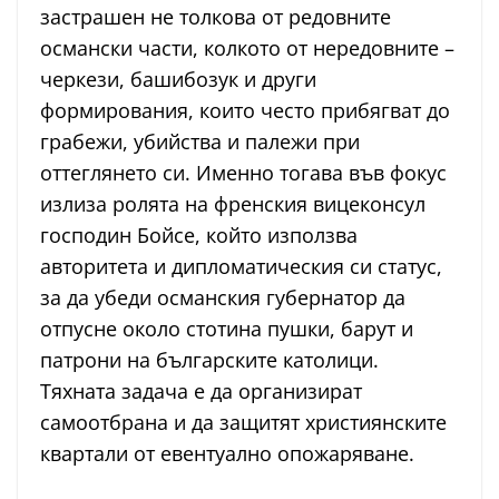
застрашен не толкова от редовните
османски части, колкото от нередовните –
черкези, башибозук и други
формирования, които често прибягват до
грабежи, убийства и палежи при
оттеглянето си. Именно тогава във фокус
излиза ролята на френския вицеконсул
господин Бойсе, който използва
авторитета и дипломатическия си статус,
за да убеди османския губернатор да
отпусне около стотина пушки, барут и
патрони на българските католици.
Тяхната задача е да организират
самоотбрана и да защитят християнските
квартали от евентуално опожаряване.