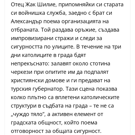
Отец Жак Шилие, припомняйки си старата
си войнишка служба, заедно с брат си
Александър поема организацията на
отбраната. Той раздава оръжие, създава
импровизирани стражи и следи за
сигурността по улиците. В течение на три
дни католиците в града бдят
непрекъснато: залавят около стотина
черкези при опитите им да подпалят
християнски домове и ги предават на
турския губернатор. Тази сцена показва
колко плътно са вплетени католическите
структури в съдбата на града – те не са
„чуждо тяло“, а активен елемент от
градската общност, който поема
отговорност за общата сигурност.