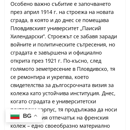
Особено важно събитие е започването
през април 1914 г. на строежа на новата
сграда, в която и до днес се помещава
Пловдивският университет „Паисий
Хилендарски“. Строежът се забавя заради
войните и политическите сътресения, но
сградата е завършена и официално
открита през 1921 г. По-късно, след
голямото земетресение в Пловдивско, тя
се ремонтира и укрепва, което
свидетелства за дългосрочната визия за
колежа като устойчива институция. Днес,
когато сградата е университетски
ректорски корпус, тя продължава да носи
BG
архитектурния отпечатък на френския
колеж – едно своеобразно материално