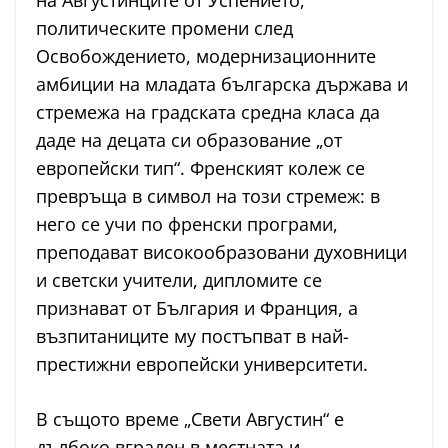
на Августинците от Успението,
политическите промени след
Освобождението, модернизационните
амбиции на младата българска държава и
стремежа на градската средна класа да
даде на децата си образование „от
европейски тип“. Френският колеж се
превръща в символ на този стремеж: в
него се учи по френски програми,
преподават високообразовани духовници
и светски учители, дипломите се
признават от България и Франция, а
възпитаниците му постъпват в най-
престижни европейски университети.
В същото време „Свети Августин“ е
дълбоко вграден в местната и