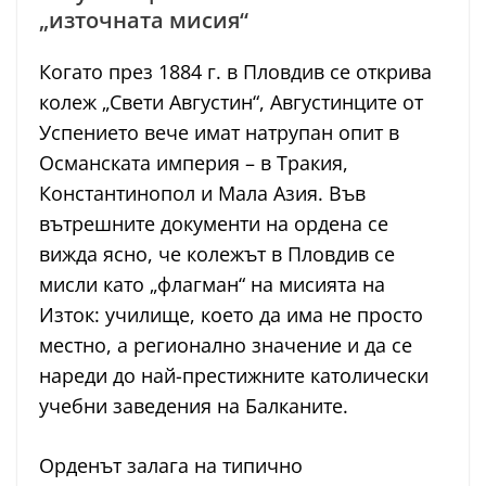
„източната мисия“
Когато през 1884 г. в Пловдив се открива
колеж „Свети Августин“, Августинците от
Успението вече имат натрупан опит в
Османската империя – в Тракия,
Константинопол и Мала Азия. Във
вътрешните документи на ордена се
вижда ясно, че колежът в Пловдив се
мисли като „флагман“ на мисията на
Изток: училище, което да има не просто
местно, а регионално значение и да се
нареди до най-престижните католически
учебни заведения на Балканите.
Орденът залага на типично