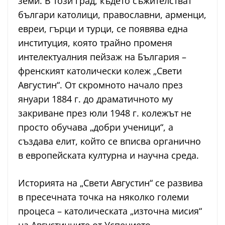
земи. В този град, където съжителстват
българи католици, православни, арменци,
евреи, гърци и турци, се появява една
институция, която трайно променя
интелектуалния пейзаж на България –
френският католически колеж „Свети
Августин“. От скромното начало през
януари 1884 г. до драматичното му
закриване през юли 1948 г. колежът не
просто обучава „добри ученици“, а
създава елит, който се вписва органично
в европейската културна и научна среда.
Историята на „Свети Августин“ се развива
в пресечната точка на няколко големи
процеса – католическата „източна мисия“