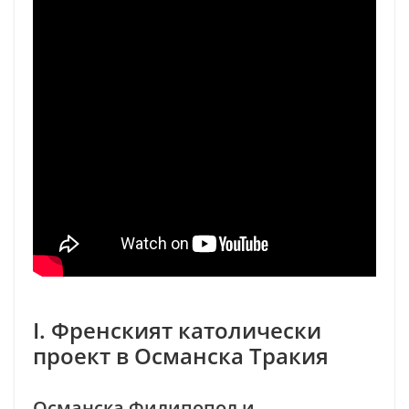
I. Френският католически
проект в Османска Тракия
Османска Филипопол и