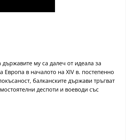
 държавите му са далеч от идеала за
 Европа в началото на XIV в. постепенно
покъсаност, балканските държави тръгват
амостоятелни деспоти и воеводи със