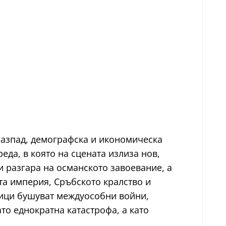
разпад, демографска и икономическа
еда, в която на сцената излиза нов,
и разгара на османското завоевание, а
та империя, Сръбското кралство и
ници бушуват междуособни войни,
то еднократна катастрофа, а като