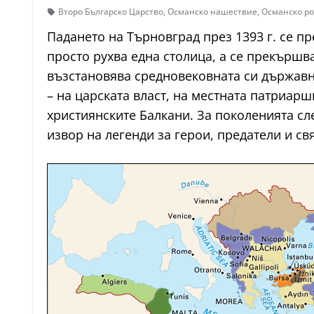
Второ Българско Царство
,
Османско нашествие
,
Османско ро
Падането на Търновград през 1393 г. се п
просто рухва една столица, а се прекършв
възстановява средновековната си държавн
– на царската власт, на местната патриарш
християнските Балкани. За поколенията сле
извор на легенди за герои, предатели и с