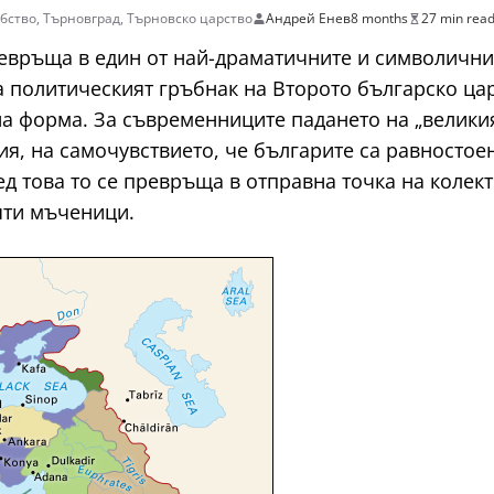
бство
,
Търновград
,
Търновско царство
Андрей Енев
8 months
27 min rea
ревръща в един от най-драматичните и символични
а политическият гръбнак на Второто българско цар
а форма. За съвременниците падането на „великия
ия, на самочувствието, че българите са равностое
д това то се превръща в отправна точка на колект
вяти мъченици.