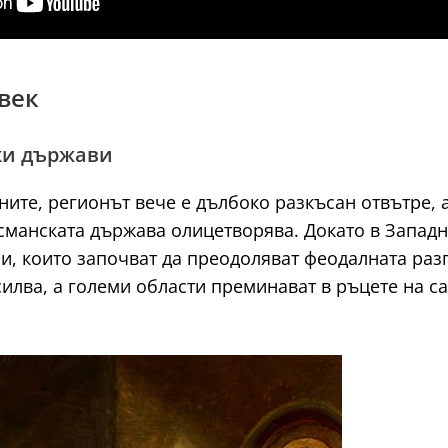
 век
ки държави
ните, регионът вече е дълбоко разкъсан отвътре, а
сманската държава олицетворява. Докато в Западна
и, които започват да преодоляват феодалната раз
силва, а големи области преминават в ръцете на с