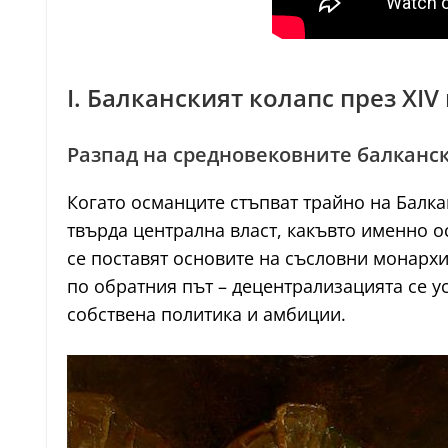
I. Балканският колапс през XIV
Разпад на средновековните балканс
Когато османците стъпват трайно на Балка
твърда централна власт, какъвто именно о
се поставят основите на съсловни монархи
по обратния път – децентрализацията се у
собствена политика и амбиции.