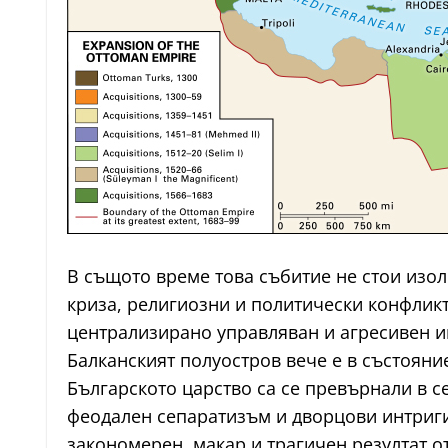
В същото време това събитие не стои изол
криза, религиозни и политически конфликт
централизирано управляван и агресивен иг
Балканският полуостров вече е в състояни
Българското царство са се превърнали в 
феодален сепаратизъм и дворцови интриги.
закономерен, макар и трагичен резултат о