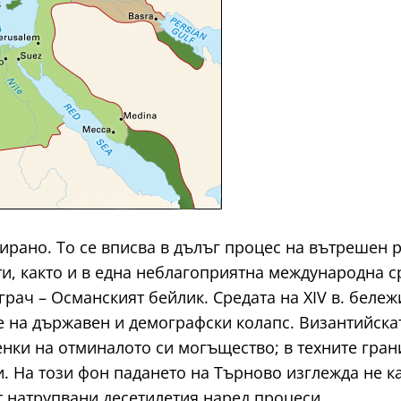
ирано. То се вписва в дълъг процес на вътрешен 
и, както и в една неблагоприятна международна ср
рач – Османският бейлик. Средата на XIV в. бележ
е на държавен и демографски колапс. Византийска
сенки на отминалото си могъщество; в техните гра
 На този фон падането на Търново изглежда не ка
т натрупвани десетилетия наред процеси.