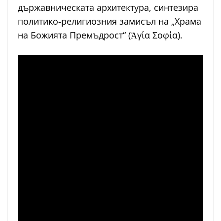
държавническата архитектура, синтезира
политико-религиозния замисъл на „Храма
на Божията Премъдрост“ (Ἁγία Σοφία).