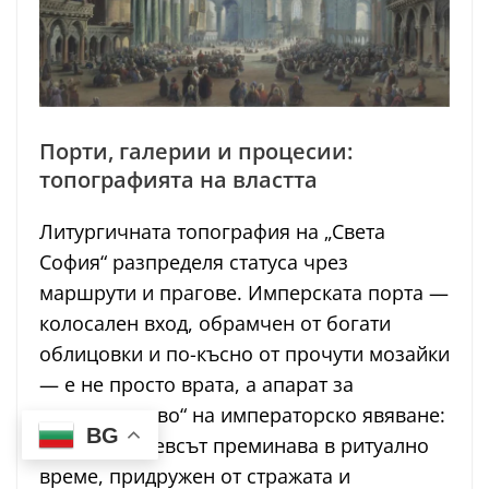
Порти, галерии и процесии:
топографията на властта
Литургичната топография на „Света
София“ разпределя статуса чрез
маршрути и прагове. Имперската порта —
колосален вход, обрамчен от богати
облицовки и по-късно от прочути мозайки
— е не просто врата, а апарат за
„производство“ на императорско явяване:
BG
оттам василевсът преминава в ритуално
време, придружен от стражата и