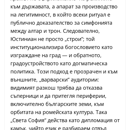
към държавата, а апарат за производство
на легитимност, в който всеки ритуал е
публично доказателство за симфонията
между алтар и трон. Следователно,
Юстиниан не просто „строи“; той
институционализира богословието като
изграждане на град — и обратното,
градоустройството като догматическа
политика. Този подход е прозрачен и към
външните, „варварски“ аудитории:
видимият разкош трябва да отказва
съперници и да притегля периферии,
включително българските земи, към
орбитата на ромейската култура. Така
„Света София“ действа като дипломация от
камък, чийто език е разбираем отвъд