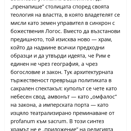
„пренапише“ столицата според своята
теология на властта, в която владетелят се
мисли като земен управител в синхрон с
божествения Логос. Вместо да възстанови
предишното, той изисква ново — храм,
който да надмине всички предходни
образци и да утвърди идеята, че Рим е
единен не чрез география, а чрез
богословие и закон. Тук архитектурната
тържественост превръща политиката в
сакрален спектакъл: куполът се чете като
небесен свод, амвонът — като „омфалос“
на закона, а имперската порта — като
изцяло театрализирано преминаване от
profanum към sacrum. В този синтез
храмът не е „приложение“ на религията