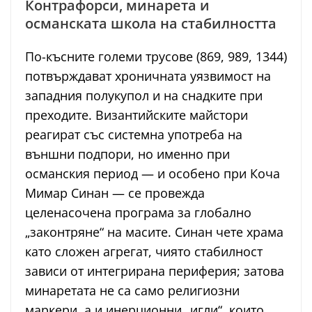
Контрафорси, минарета и
османската школа на стабилността
По-късните големи трусове (869, 989, 1344)
потвърждават хроничната уязвимост на
западния полукупол и на снадките при
преходите. Византийските майстори
реагират със системна употреба на
външни подпори, но именно при
османския период — и особено при Коча
Мимар Синан — се провежда
целенасочена програма за глобално
„законтряне“ на масите. Синан чете храма
като сложен агрегат, чиято стабилност
зависи от интегрирана периферия; затова
минаретата не са само религиозни
маркери, а и инерционни „игли“, които