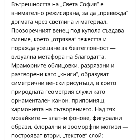
Вътрешността на „Света София“ е
внимателно режисирана, за да „превежда“
догмата чрез светлина и материал.
Прозоречният венец под купола създава
сияние, което „отрязва“ тежестта и
поражда усещане за безтегловност —
визуална метафора на благодатта.
Мраморните облицовки, разрязани и
разтворени като „книги“, образуват
симетрични венски рисунъци, в които
природната геометрия служи като
орнаментален канон, припомнящ
хармонията на сътворението. Над тях
мозайките — златни фонове, фигурални
образи, флорални и зооморфни мотиви —
построяват втори, „текстов“ слой: