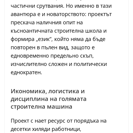
частични срутвания. Но именно в тази
авантюра е и новаторството: проектът
прескача наличния опит на
късноантичната строителна школа и
формира „език“, който няма да бъде
повторен в пълен вид, защото е
едновременно предельно скъп,
изчислително сложен и политически
еднократен.
Икономика, логистика и
дисциплина на голямата
строителна машина
Проект с нает ресурс от порядъка на
десетки хиляди работници,