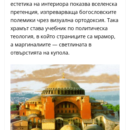
естетика на интериора показва вселенска
претенция, изпреварваща богословските
полемики чрез визуална ортодоксия. Така
храмът става учебник по политическа
теология, в който страниците са мрамор,
а маргиналиите — светлината в
отвърстията на купола.