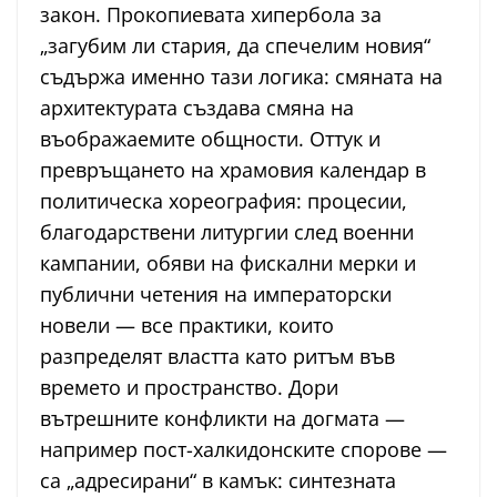
закон. Прокопиевата хипербола за
„загубим ли стария, да спечелим новия“
съдържа именно тази логика: смяната на
архитектурата създава смяна на
въображаемите общности. Оттук и
превръщането на храмовия календар в
политическа хореография: процесии,
благодарствени литургии след военни
кампании, обяви на фискални мерки и
публични четения на императорски
новели — все практики, които
разпределят властта като ритъм във
времето и пространство. Дори
вътрешните конфликти на догмата —
например пост-халкидонските спорове —
са „адресирани“ в камък: синтезната