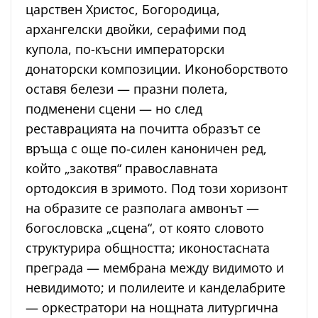
царствен Христос, Богородица,
архангелски двойки, серафими под
купола, по-късни императорски
донаторски композиции. Иконоборството
оставя белези — празни полета,
подменени сцени — но след
реставрацията на почитта образът се
връща с още по-силен каноничен ред,
който „закотвя“ православната
ортодоксия в зримото. Под този хоризонт
на образите се разполага амвонът —
богословска „сцена“, от която словото
структурира общността; иконостасната
преграда — мембрана между видимото и
невидимото; и полилеите и канделабрите
— оркестратори на нощната литургична