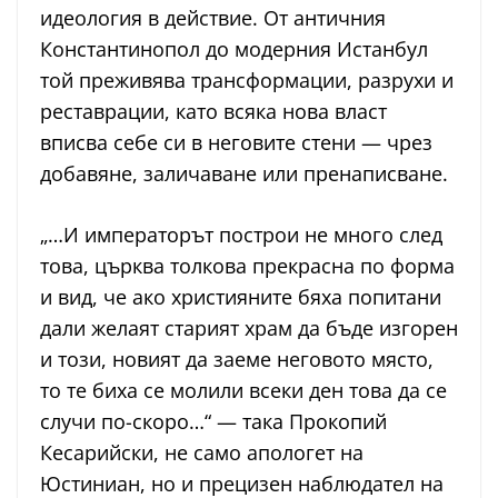
идеология в действие. От античния
Константинопол до модерния Истанбул
той преживява трансформации, разрухи и
реставрации, като всяка нова власт
вписва себе си в неговите стени — чрез
добавяне, заличаване или пренаписване.
„…И императорът построи не много след
това, църква толкова прекрасна по форма
и вид, че ако християните бяха попитани
дали желаят старият храм да бъде изгорен
и този, новият да заеме неговото място,
то те биха се молили всеки ден това да се
случи по-скоро…“ — така Прокопий
Кесарийски, не само апологет на
Юстиниан, но и прецизен наблюдател на