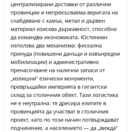
централизирани доставки от различни
провинции и непрекъсваема веригата на
снабдяване с камък, метал и дървен
материал изисква държавност, способна
да командва икономиката. Юстиниан
използва два механизма: фискална
принуда (повишени данъци и извънредни
мобилизации) и административно
пренасочване на налични запаси от
„излишни“ езически монументи,
превръщайки империята в гигантски
склад за столичния обект. Тази логистика
не е неутрална: тя дресира елитите в
провинцията да участват в столичния
проект, като по този начин потвърждават
подчинение, а населението — да „вижда“