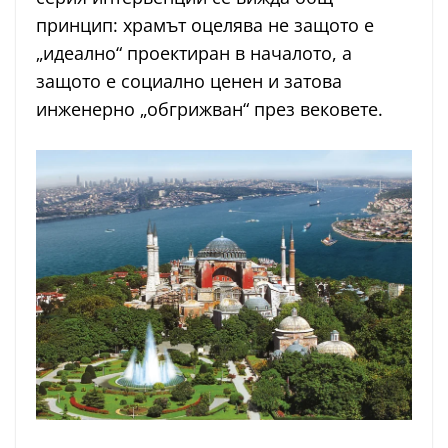
принцип: храмът оцелява не защото е
„идеално“ проектиран в началото, а
защото е социално ценен и затова
инженерно „обгрижван“ през вековете.