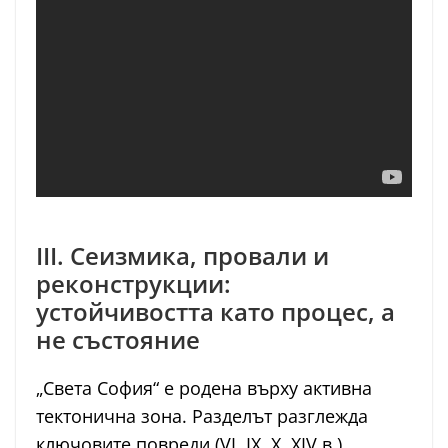
III. Сеизмика, провали и
реконструкции:
устойчивостта като процес, а
не състояние
„Света София“ е родена върху активна
тектонична зона. Разделът разглежда
ключовите повреди (VI, IX, X, XIV в.),