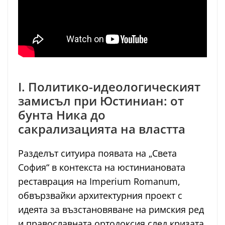
I. Политико-идеологическият
замисъл при Юстиниан: от
бунта Ника до
сакрализацията на властта
Разделът ситуира появата на „Света
София“ в контекста на юстиниановата
реставрация на Imperium Romanum,
обвързвайки архитектурния проект с
идеята за възстановяване на римския ред
и православната ортодоксия след кризата