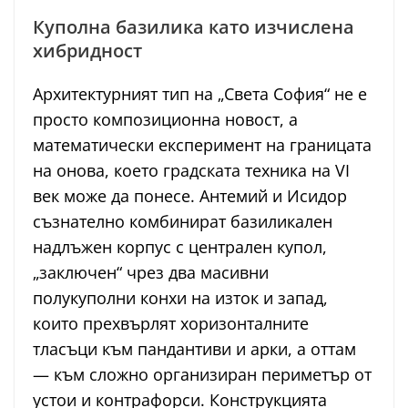
Куполна базилика като изчислена
хибридност
Архитектурният тип на „Света София“ не е
просто композиционна новост, а
математически експеримент на границата
на онова, което градската техника на VI
век може да понесе. Антемий и Исидор
съзнателно комбинират базиликален
надлъжен корпус с централен купол,
„заключен“ чрез два масивни
полукуполни конхи на изток и запад,
които прехвърлят хоризонталните
тласъци към пандантиви и арки, а оттам
— към сложно организиран периметър от
устои и контрафорси. Конструкцията