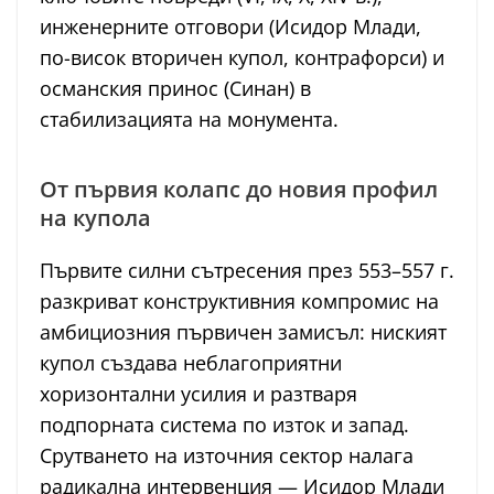
инженерните отговори (Исидор Млади,
по-висок вторичен купол, контрафорси) и
османския принос (Синан) в
стабилизацията на монумента.
От първия колапс до новия профил
на купола
Първите силни сътресения през 553–557 г.
разкриват конструктивния компромис на
амбициозния първичен замисъл: ниският
купол създава неблагоприятни
хоризонтални усилия и разтваря
подпорната система по изток и запад.
Срутването на източния сектор налага
радикална интервенция — Исидор Млади