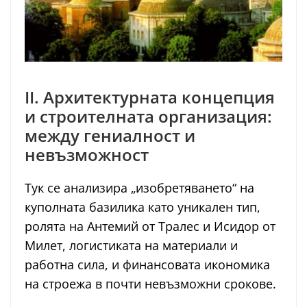
II. Архитектурната концепция
и строителната организация:
между гениалност и
невъзможност
Тук се анализира „изобретяването“ на
куполната базилика като уникален тип,
ролята на Антемий от Тралес и Исидор от
Милет, логистиката на материали и
работна сила, и финансовата икономика
на строежа в почти невъзможни срокове.