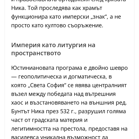
Ника. Той проследява как храмът
функционира като имперски „знак“, а не
просто като култово съоръжение.
Империя като литургия на
пространството
Юстиниановата програма е двойно шевро
— геополитическа и догматическа, в
която „Света София“ се явява централният
възел между победата над вътрешния
хаос и възстановяването на външния ред.
Бунтът Ника през 532 г., разрушил голяма
част от градската материя и
легитимността на престола, предоставя на
василевса уникална възможност да