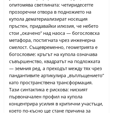
опитомява светлината: четиридесетте
прозоречни отвора в подножието на
купола дематериализират носещия
пръстен, придавайки илюзия, че небето
стои „окачено“ над наоса — богословска
метафора, постигната чрез инженерна
смелост. Същевременно, геометрията е
богословие: кръгът на купола означава
съвършенство, квадратът на подложката
— земния ред, а преходът между тях чрез
пандантивите артикулира „въплъщението“
като пространствена трансформация.
Тази синтактика е рискова: ниският
първоначален профил на купола
концентрира усилия в критични участъци,
което по-късно ще стане причина за