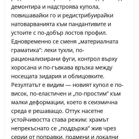
демонтира и надстроява купола,
повишавайки го и редистрибуирайки
натоварванията към пандантивите и
устоите с по-добър лостов профил.
Едновременно се сменя „материалната
граматика“: леки тухли, по-
рационализирани фуги, контрол върху
хоросана и по-гъвкава връзка между
носещата зидария и облицовките.
Резултатът е видим — новият купол е по-
висок, по-еластичен и „по-простим“ към
малки деформации, което в сеизмична
среда е решаващо. Оттук насетне
устойчивостта става режим: храмът
непрекъснато се „поддържа“ жив чрез
серии от поправки, подмени и локални