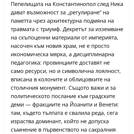
Пепелищата на Константинопол след Ника
дават възможност за „регулиране“ на
паметта чрез архитектурна подмяна на
травмата с триумф. Декретът за изземване
на скъпоценни материали от империята,
насочен към новия храм, не е просто
икономическа мярка, а дисциплинарна
педагогика: провинциите доставят не
само ресурси, но и символична лоялност,
вписана в колоните и облицовките на
столичния монумент. Същото важи и за
политическото послание към градските
деми — фракциите на Йоанити и Венети:
там, където тълпата е свалила реда, сега
израства доминант, който не допуска
съмнение в първенството на сакралния