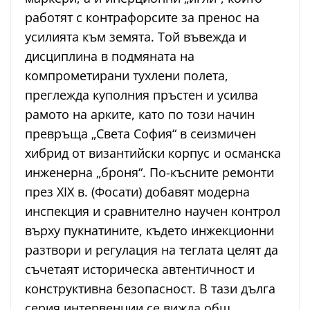
работят с контрафорсите за пренос на
усилията към земята. Той въвежда и
дисциплина в подмяната на
компрометирани тухлени полета,
преглежда куполния пръстен и усилва
рамото на арките, като по този начин
превръща „Света София“ в сеизмичен
хибрид от византийски корпус и османска
инженерна „броня“. По-късните ремонти
през XIX в. (Фосати) добавят модерна
инспекция и сравнително научен контрол
върху пукнатините, където инжекционни
разтвори и регулация на теглата целят да
съчетаят историческа автентичност и
конструктивна безопасност. В тази дълга
серия интервенции се вижда общ