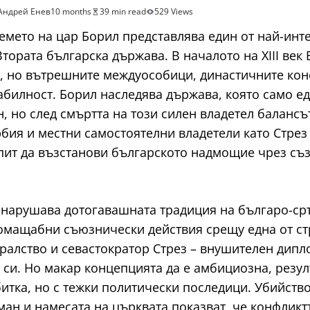
Андрей Енев
10 months
39 min read
529 Views
емето на цар Борил представлява един от най-инт
тората българска държава. В началото на XIII век 
е, но вътрешните междуособици, династичните ко
табилност. Борил наследява държава, която само 
 но след смъртта на този силен владетел балансъ
бия и местни самостоятелни владетели като Стрез 
пит да възстанови българското надмощие чрез съз
 нарушава дотогавашната традиция на българо-сръ
омащабни съюзнически действия срещу една от ст
ралство и севастократор Стрез – внушителен дипл
си. Но макар концепцията да е амбициозна, резул
битка, но с тежки политически последици. Убийство
ман и намесата на църквата показват, че конфликт