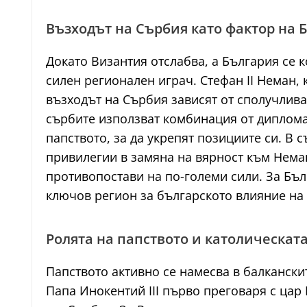
Възходът на Сърбия като фактор на 
Докато Византия отслабва, а България се 
силен регионален играч. Стефан II Неман,
възходът на Сърбия зависят от сполучлива
сърбите използват комбинация от дипломац
папството, за да укрепят позициите си. В
привилегии в замяна на вярност към Неман
противопостави на по-големи сили. За Бъл
ключов регион за българското влияние на 
Ролята на папството и католическат
Папството активно се намесва в балканскит
Папа Инокентий III първо преговаря с цар