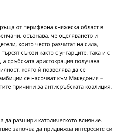
връща от периферна княжеска област в
венчани, осъзнава, че оцеляването и
тели, които често разчитат на сила,
ърсят съюзи както с унгарците, така и с
, а сръбската аристокрация получава
лност, която ѝ позволява да се
 амбиции се насочват към Македония –
итите причини за антисръбската коалиция.
 за да разшири католическото влияние.
ствие започва да придвижва интересите си