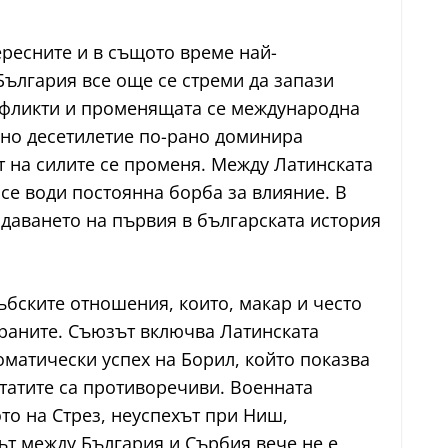
ересните и в същото време най-
България все още се стреми да запази
нфликти и променящата се международна
едно десетилетие по-рано доминира
т на силите се променя. Между Латинската
се води постоянна борба за влияние. В
даването на първия в българската история
бските отношения, които, макар и често
раните. Съюзът включва Латинската
оматически успех на Борил, който показва
татите са противоречиви. Военната
то на Стрез, неуспехът при Ниш,
ът между България и Сърбия вече не е