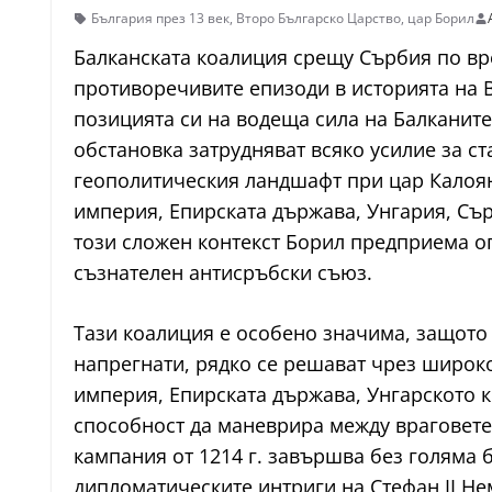
България през 13 век
,
Второ Българско Царство
,
цар Борил
Балканската коалиция срещу Сърбия по вр
противоречивите епизоди в историята на В
позицията си на водеща сила на Балканит
обстановка затрудняват всяко усилие за с
геополитическия ландшафт при цар Калоян,
империя, Епирската държава, Унгария, Сър
този сложен контекст Борил предприема о
съзнателен антисръбски съюз.
Тази коалиция е особено значима, защото
напрегнати, рядко се решават чрез широк
империя, Епирската държава, Унгарското к
способност да маневрира между враговете 
кампания от 1214 г. завършва без голяма 
дипломатическите интриги на Стефан II Не