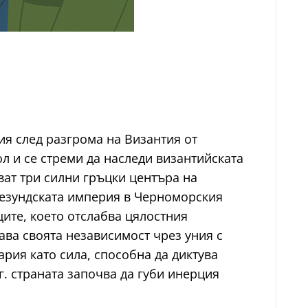
ия след разгрома на Византия от
л и се стреми да наследи византийската
ват три силни гръцки центъра на
пезундската империя в Черноморския
ците, което отслабва цялостния
ава своята независимост чрез уния с
ария като сила, способна да диктува
г. страната започва да губи инерция