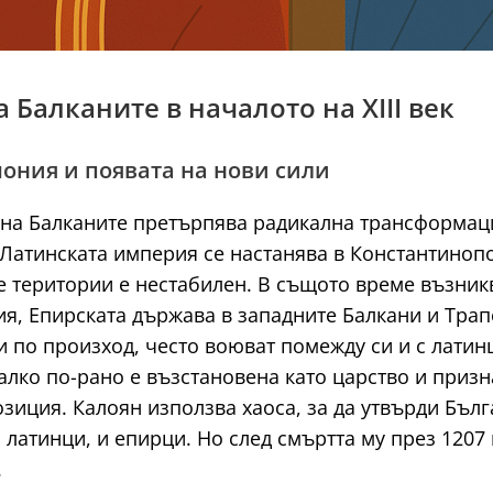
 Балканите в началото на XIII век
ония и появата на нови сили
та на Балканите претърпява радикална трансформац
 Латинската империя се настанява в Константинопо
е територии е нестабилен. В същото време възник
ия, Епирската държава в западните Балкани и Тра
и по произход, често воюват помежду си и с латин
алко по-рано е възстановена като царство и призн
зиция. Калоян използва хаоса, за да утвърди Бълг
латинци, и епирци. Но след смъртта му през 1207 
.