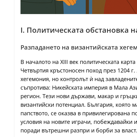
I. Политическата обстановка на
Разпадането на византийската хегем
В началото на XIII век политическата кар
Четвъртия кръстоносен поход през 1204 г.
хегемония, но контролът ѝ над завладенит
съпротива: Никейската империя в Мала Аз
регион. Тези нови държави, макар и гръцк
византийски потенциал. България, която м
папството, се оказва в привилегирована по
условия на новите играчи, побеждавайки и 
поради вътрешни разпри и борби за власт