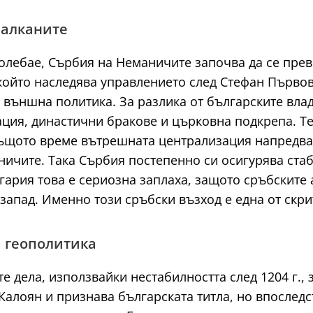
Балканите
колебае, Сърбия на Неманичите започва да се пре
 който наследява управлението след Стефан Първо
 външна политика. За разлика от българските владе
ия, династични бракове и църковна подкрепа. Те т
 същото време вътрешната централизация напредва
ичите. Така Сърбия постепенно си осигурява стаби
гария това е сериозна заплаха, защото сръбските
запад. Именно този сръбски възход е една от скр
а геополитика
е дела, използвайки нестабилността след 1204 г.,
 Калоян и признава българската титла, но впослед