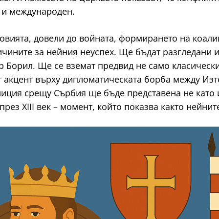
н и международен.
овията, довели до войната, формирането на коали
ичините за нейния неуспех. Ще бъдат разгледани 
р Борил. Ще се вземат предвид не само класически
 акцент върху дипломатическата борба между Изто
лиция срещу Сърбия ще бъде представена не като 
рез XIII век – момент, който показва както нейнит