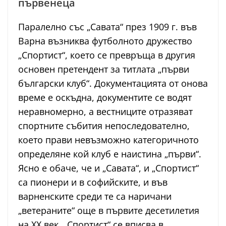
първенеца
Паралелно със „Савата“ през 1909 г. във
Варна възниква футболното дружество
„Спортист“, което се превръща в другия
основен претендент за титлата „първи
български клуб“. Документацията от онова
време е оскъдна, документите се водят
неравномерно, а вестниците отразяват
спортните събития непоследователно,
което прави невъзможно категоричното
определяне кой клуб е наистина „първи“.
Ясно е обаче, че и „Савата“, и „Спортист“
са пионери и в софийските, и във
варненските среди те са наричани
„ветераните“ още в първите десетилетия
на ХХ век. „Спортист“ се вписва в