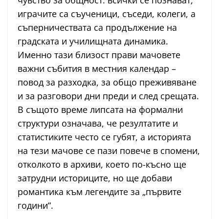
чувство за общност: всички се познават,
играчите са съученици, съседи, колеги, а
съперничествата са продължение на
градската и училищната динамика.
Именно тази близост прави мачовете
важни събития в местния календар –
повод за разходка, за общо преживяване
и за разговори дни преди и след срещата.
В същото време липсата на формални
структури означава, че резултатите и
статистиките често се губят, а историята
на тези мачове се пази повече в спомени,
отколкото в архиви, което по-късно ще
затрудни историците, но ще добави
романтика към легендите за „първите
години“.