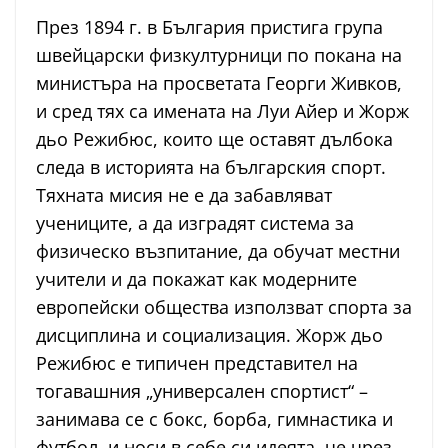
През 1894 г. в България пристига група
швейцарски физкултурници по покана на
министъра на просветата Георги Живков,
и сред тях са имената на Луи Айер и Жорж
дьо Режибюс, които ще оставят дълбока
следа в историята на българския спорт.
Тяхната мисия не е да забавляват
учениците, а да изградят система за
физическо възпитание, да обучат местни
учители и да покажат как модерните
европейски общества използват спорта за
дисциплина и социализация. Жорж дьо
Режибюс е типичен представител на
тогавашния „универсален спортист“ –
занимава се с бокс, борба, гимнастика и
футбол, и носи в себе си идеята, че чрез