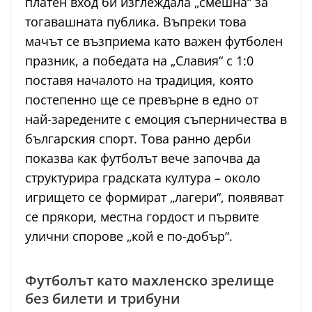
платен вход би изглеждала „смешна“ за
тогавашната публика. Въпреки това
мачът се възприема като важен футболен
празник, а победата на „Славия“ с 1:0
поставя началото на традиция, която
постепенно ще се превърне в едно от
най-заредените с емоция съперничества в
българския спорт. Това ранно дерби
показва как футболът вече започва да
структурира градската култура – около
игрището се формират „лагери“, появяват
се прякори, местна гордост и първите
улични спорове „кой е по-добър“.
Футболът като махленско зрелище
без билети и трибуни