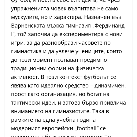
упражненията човек възпитава не само
мускулите, но и характера. Назначен във
Варненската мъжка гимназия „Фердинанд
I“, той започва да експериментира с нови
игри, за да разнообрази часовете по
гимнастика и да увлече учениците, които
до този момент познават предимно
традиционни форми на физическа
активност. В този контекст футболът се
явява като идеално средство – динамичен,
прост като организация, но богат на
тактически идеи, и затова бързо привлича
вниманието на гимназистите. Така в
рамките на една учебна година
модерният европейски „football“ се
превръща в българския „ритнитоп“ и