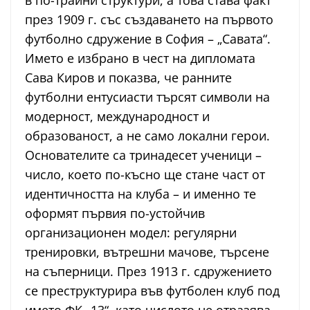
в по-трайни структури, а това става факт
през 1909 г. със създаването на първото
футболно сдружение в София – „Савата“.
Името е избрано в чест на дипломата
Сава Киров и показва, че ранните
футболни ентусиасти търсят символи на
модерност, международност и
образованост, а не само локални герои.
Основателите са тринадесет ученици –
число, което по-късно ще стане част от
идентичността на клуба – и именно те
оформят първия по-устойчив
организационен модел: регулярни
тренировки, вътрешни мачове, търсене
на съперници. През 1913 г. сдружението
се преструктурира във футболен клуб под