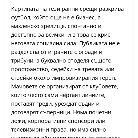
Картината на тези ранни срещи разкрива
футбол, който още не е бизнес, а
махленско зрелище, спонтанно и
достъпно за всички, и в това се крие
неговата социална сила. Публиката не е
разделена от играчите с огради и
трибуни, а буквално споделя същото
пространство, седейки на тревата или
стоейки около импровизирания терен.
Мачовете се организират от клубовете,
които често сами чертаят линиите,
поставят греди, уреждат съдии и
договарят съперници. Няма почетни
ложи, корпоративни спонсори или
телевизионни права, но има силно