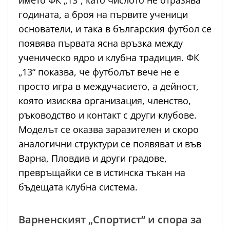
името ФК „13“, като числото не отразява
годината, а броя на първите ученици
основатели, и така в българския футбол се
появява първата ясна връзка между
ученическо ядро и клубна традиция. ФК
„13“ показва, че футболът вече не е
просто игра в междучасието, а дейност,
която изисква организация, членство,
ръководство и контакт с други клубове.
Моделът се оказва заразителен и скоро
аналогични структури се появяват и във
Варна, Пловдив и други градове,
превръщайки се в истинска тъкан на
бъдещата клубна система.
Варненският „Спортист“ и спора за