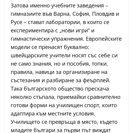
Затова именно учебните заведения –
гимназиите във Варна, София, Пловдив и
Русе – стават лаборатории, в които се
експериментира с „нови игри“ и
гимнастически упражнения. Европейските
модели се пренасят буквално:
швейцарските учители носят със себе си
не само знания, но и пособия, топки,
правила, навици за организиране на
състезания и разбиране за феърплей.
Така българското общество прескача
няколко стъпала, приемайки сравнително
готови форми на училищен спорт, които
адаптира към местните условия.
Училището се превръща в място, където
младите българи за първи път виждат