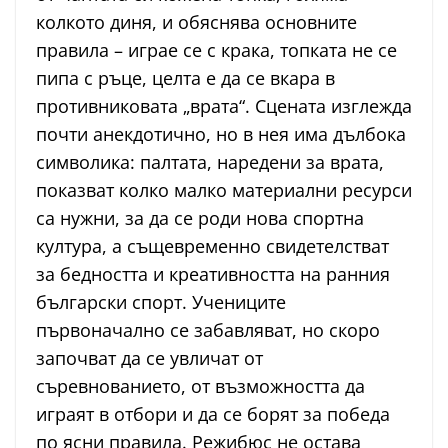
колкото диня, и обяснява основните
правила – играе се с крака, топката не се
пипа с ръце, целта е да се вкара в
противниковата „врата“. Сцената изглежда
почти анекдотично, но в нея има дълбока
символика: палтата, наредени за врата,
показват колко малко материални ресурси
са нужни, за да се роди нова спортна
култура, а същевременно свидетелстват
за бедността и креативността на ранния
български спорт. Учениците
първоначално се забавляват, но скоро
започват да се увличат от
съревнованието, от възможността да
играят в отбори и да се борят за победа
по ясни правила. Режибюс не остава