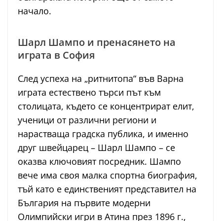
начало.
Шарл Шампо и пренасянето на
играта в София
След успеха на „ритнитопа“ във Варна
играта естествено търси път към
столицата, където се концентрират елит,
ученици от различни региони и
нарастваща градска публика, и именно
друг швейцарец – Шарл Шампо – се
оказва ключовият посредник. Шампо
вече има своя малка спортна биография,
тъй като е единственият представител на
България на първите модерни
Олимпийски игри в Атина през 1896 г.,