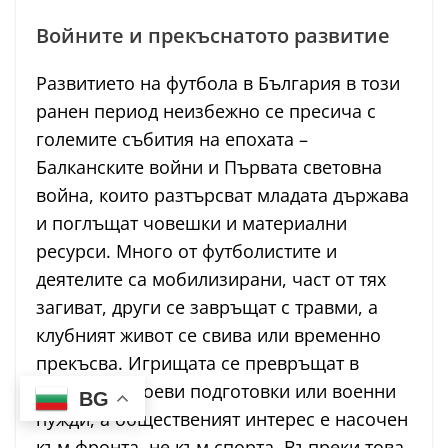
Войните и прекъснатото развитие
Развитието на футбола в България в този
ранен период неизбежно се пресича с
големите събития на епохата –
Балканските войни и Първата световна
война, които разтърсват младата държава
и поглъщат човешки и материални
ресурси. Много от футболистите и
деятелите са мобилизирани, част от тях
загиват, други се завръщат с травми, а
клубният живот се свива или временно
прекъсва. Игрищата се превръщат в
места за строеви подготовки или военни
BG
нужди, а общественият интерес е насочен
към фронта, не към спорта. Въпреки това