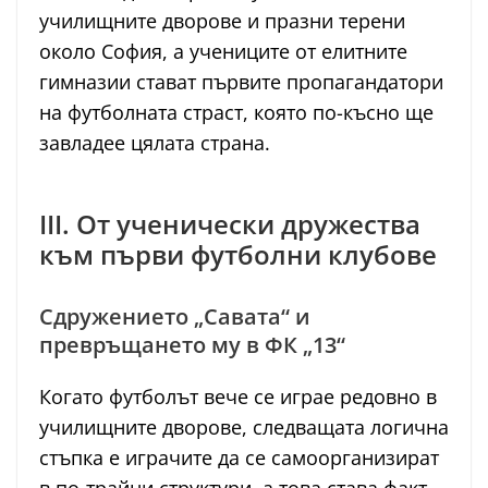
училищните дворове и празни терени
около София, а учениците от елитните
гимназии стават първите пропагандатори
на футболната страст, която по-късно ще
завладее цялата страна.
III. От ученически дружества
към първи футболни клубове
Сдружението „Савата“ и
превръщането му в ФК „13“
Когато футболът вече се играе редовно в
училищните дворове, следващата логична
стъпка е играчите да се самоорганизират