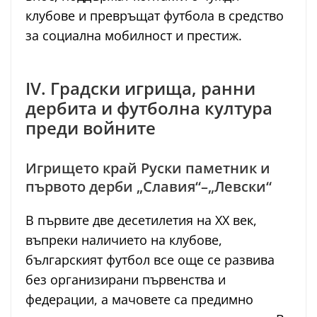
клубове и превръщат футбола в средство
за социална мобилност и престиж.
IV. Градски игрища, ранни
дербита и футболна култура
преди войните
Игрището край Руски паметник и
първото дерби „Славия“–„Левски“
В първите две десетилетия на ХХ век,
въпреки наличието на клубове,
българският футбол все още се развива
без организирани първенства и
федерации, а мачовете са предимно