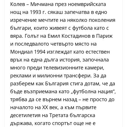
Колев – Мичмана през ноемврийската
нощ на 1993 г. сякаш запечатва в едно
изречение мечтите на няколко поколения
българи, които живеят с футбола като с
вяра. Голът на Емил Костадинов в Париж
и последвалото четвърто място на
Мондиал 1994 изглеждат като естествен
връх на една дълга история, започнала
много преди телевизионните камери,
реклами и милионни трансфери. За да
разберем как България стига дотам, че да
бъде възприемана като „футболна нация“,
трябва да се върнем назад – не просто до
началото на XX век, а към първите
десетилетия на Третата българска
държава, когато спортът още не е