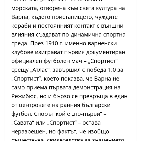
морската, отворена към света култура на
Варна, където пристанището, чуждите
кораби и постоянният контакт с външни
влияния създават по-динамична спортна
среда. През 1910 г. именно варненски
клубове изиграват първия документиран
официален футболен мач – „Спортист“
срещу „Атлас“, завършил с победа 1:0 за
„Спортист“, което показва, че Варна не
само приема първата демонстрация на
Режибюс, но и бързо се превръща в един
от центровете на ранния български
футбол. Спорът кой е „по-първи“ –
„Савата“ или „Спортист“ – остава
неразрешен, но фактът, че изобщо
съществува, свидетелства за значението,