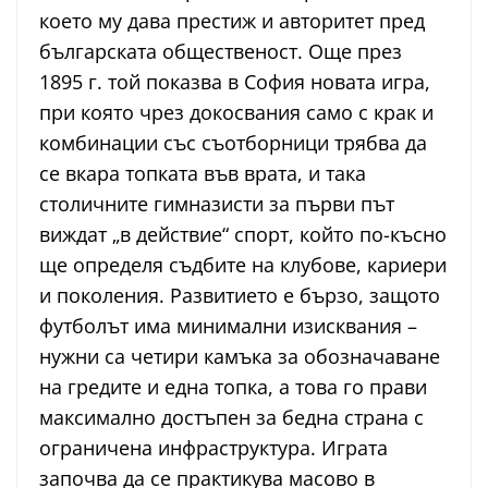
което му дава престиж и авторитет пред
българската общественост. Още през
1895 г. той показва в София новата игра,
при която чрез докосвания само с крак и
комбинации със съотборници трябва да
се вкара топката във врата, и така
столичните гимназисти за първи път
виждат „в действие“ спорт, който по-късно
ще определя съдбите на клубове, кариери
и поколения. Развитието е бързо, защото
футболът има минимални изисквания –
нужни са четири камъка за обозначаване
на гредите и една топка, а това го прави
максимално достъпен за бедна страна с
ограничена инфраструктура. Играта
започва да се практикува масово в