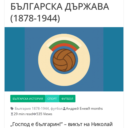
БЪЛГАРСКА ДЪРЖАВА
(1878-1944)
БЪЛГАРСКА ИСТОРИЯ
СПОРТ
ФУТБОЛ
България 1878-1944
,
футбол
Андрей Енев
9 months
29 min read
535 Views
„Господ е българин!“ – викът на Николай