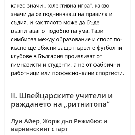
какво значи „колективна игра“, какво
значи да се подчиняваш на правила и
съдия, и как тялото може да бъде
възпитавано подобно на ума. Тази
симбиоза между образование и спорт по-
късно ще обясни защо първите футболни
клубове в България произлизат от
гимназисти и студенти, а не от фабрични
работници или професионални спортисти.
II. Швейцарските учители и
раждането на „ритнитопа“
Луи Айер, Жорж дьо Режибюс и
варненският старт