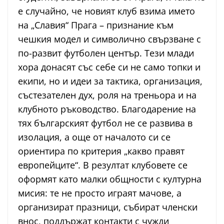
е случайно, че новият клуб взима името
на „Славия“ Прага – признание към
чешкия модел и символично свързване с
по-развит футболен център. Тези млади
хора донасят със себе си не само топки и
екипи, но и идеи за тактика, организация,
състезателен дух, роля на треньора и на
клубното ръководство. Благодарение на
тях българският футбол не се развива в
изолация, а още от началото си се
ориентира по критерия „какво правят
европейците“. В резултат клубовете се
оформят като малки общности с културна
мисия: те не просто играят мачове, а
организират празници, събират членски
внос, поддържат контакти с чужди