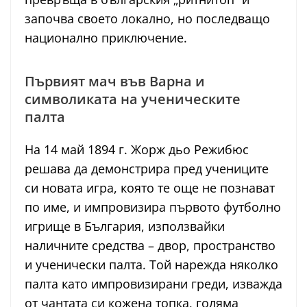
започва своето локално, но последващо
национално приключение.
Първият мач във Варна и
символиката на ученическите
палта
На 14 май 1894 г. Жорж дьо Режибюс
решава да демонстрира пред учениците
си новата игра, която те още не познават
по име, и импровизира първото футболно
игрище в България, използвайки
наличните средства – двор, пространство
и ученически палта. Той нарежда няколко
палта като импровизирани греди, изважда
от чантата си кожена топка, голяма