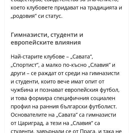
което клубовете придават на традицията и
„родовия“ си статус.
Гимназисти, студенти и
европейските влияния
Най-старите клубове – „Савата“,
„Спортист“, а малко по-късно „Славия“ и
други – се раждат от среди на гимназисти
и студенти, които вече имат опит от
чужбина и познават европейския футбол,
и това формира специфичния социален
профил на ранния български футболист.
Основателите на „Савата“ са гимназисти
от Цариград, а тези на „Славия“ са
студенти, завърнали се от Прага, и така не