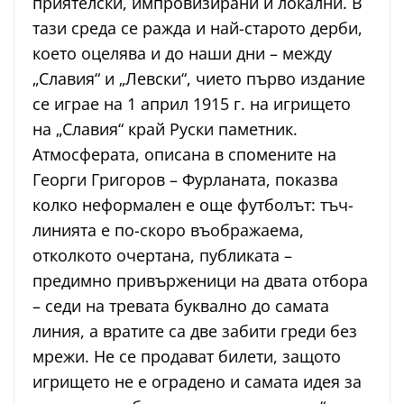
приятелски, импровизирани и локални. В
тази среда се ражда и най-старото дерби,
което оцелява и до наши дни – между
„Славия“ и „Левски“, чието първо издание
се играе на 1 април 1915 г. на игрището
на „Славия“ край Руски паметник.
Атмосферата, описана в спомените на
Георги Григоров – Фурланата, показва
колко неформален е още футболът: тъч-
линията е по-скоро въображаема,
отколкото очертана, публиката –
предимно привърженици на двата отбора
– седи на тревата буквално до самата
линия, а вратите са две забити греди без
мрежи. Не се продават билети, защото
игрището не е оградено и самата идея за