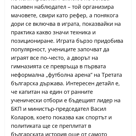
пасивен наблюдател – той организира
мачовете, свири като рефер, а понякога
дори се включва в играта, показвайки на
практика какво значи техника и
позициониране. Играта бързо придобива
популярност, учениците започват да
играят все по-често, а дворът на
гимназията се превръща в първата
неформална „футболна арена“ на Третата
българска държава. Интересен детайл е,
че капитан на един от ранните
ученически отбори е бъдещият лидер на
БКП и министър-председател Васил
Коларов, което показва как спортът и
политиката ще се преплитат в
българската история още от самото