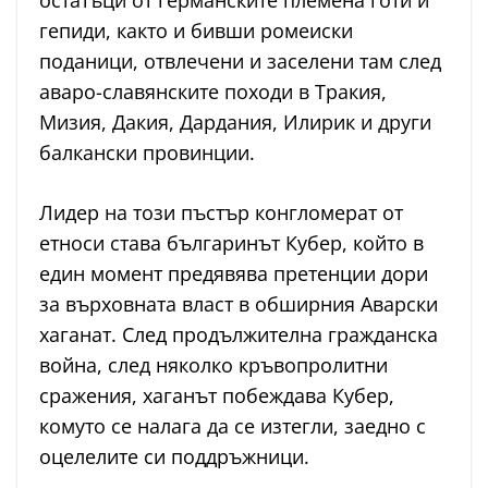
остатъци от германските племена готи и
гепиди, както и бивши ромеиски
поданици, отвлечени и заселени там след
аваро-славянските походи в Тракия,
Мизия, Дакия, Дардания, Илирик и други
балкански провинции.
Лидер на този пъстър конгломерат от
етноси става българинът Кубер, който в
един момент предявява претенции дори
за върховната власт в обширния Аварски
хаганат. След продължителна гражданска
война, след няколко кръвопролитни
сражения, хаганът побеждава Кубер,
комуто се налага да се изтегли, заедно с
оцелелите си поддръжници.