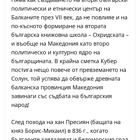
политически и етнически център на
Балканите през VII век, да не повлияе и на
по-късното формиране на втората
българска книжовна школа – Охридската –
и въобще на Македония като второ
политическо и културно ядро на
българщината. В крайна сметка Кубер
постига нещо повече от превземането на
Солун, той успява да обвърже древната
балканска провинция Македония
завинаги със съдбата на българския
народ!
След похода на хан Пресиян (бащата на
княз Борис-Михаил) в 836 г., когато
българите завладяват и беломорския град