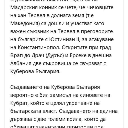
Мадарския конник се чете, че чичовците
на хан Тервел в долната земя (т.е
Македония) са дошли и участват като
важен съюзник на Тервел в преговорите
на българите с Юстиниан II, за атакуване
на Константинопол. Откритите при град
Врап до Драч (Дуръс) и Ерсеке в днешна
Албания две съкровища се свързват с
Куберова България.
Създаването на Куберова България
вероятно е бил замисъл на синовете на
Кубрат, който е целял укрепване на
българската власт. Създаването на единна
държава с две големи крила, които да
обхващат значителни територии под