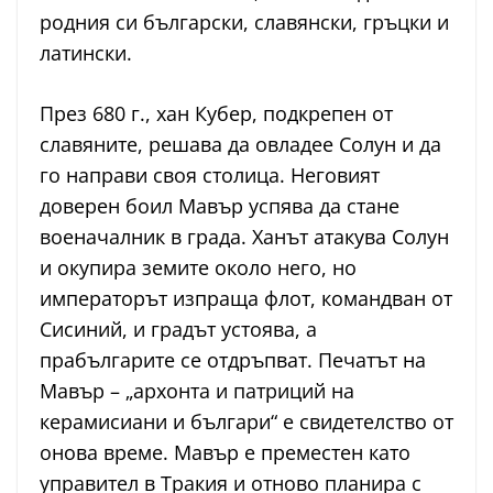
родния си български, славянски, гръцки и
латински.
През 680 г., хан Кубер, подкрепен от
славяните, решава да овладее Солун и да
го направи своя столица. Неговият
доверен боил Мавър успява да стане
военачалник в града. Ханът атакува Солун
и окупира земите около него, но
императорът изпраща флот, командван от
Сисиний, и градът устоява, а
прабългарите се отдръпват. Печатът на
Мавър – „архонта и патриций на
керамисиани и българи“ е свидетелство от
онова време. Мавър е преместен като
управител в Тракия и отново планира с