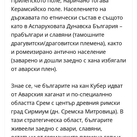
Прилепското поле, наричано тогава
Керамсийско поле. Населението на
държавата по етнически състав е същото
като в Аспаруховата Дунавска България –
прабългари и славяни (тамошните
драгувитски/драговитски племена), както
и ромеизирано антично население
(заварено и дошли заедно с хана избягали
от аварски плен).
Знае се, че българите на кан Кубер идват
от Аварския хаганат и по-специалнно
областта Срем с център древния римски
град Сирмиум (дн. Сремска Митровица). В
тази стратегическа област, българите
живеели заедно с авари, славяни,