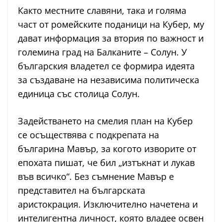
Както местните славяни, така и голяма
част от ромейските поданици на Кубер, му
дават информация за втория по важност и
големина град на Балканите – Солун. У
българския владетел се формира идеята
за създаване на независима политическа
единица със столица Солун.
Задействането на смелия план на Кубер
се осъществява с подкрепата на
българина Мавър, за когото изворите от
епохата пишат, че бил „изтъкнат и лукав
във всичко“. Без съмнение Мавър е
представител на българската
аристокрация. Изключително начетена и
интелигентна личност, която владее освен