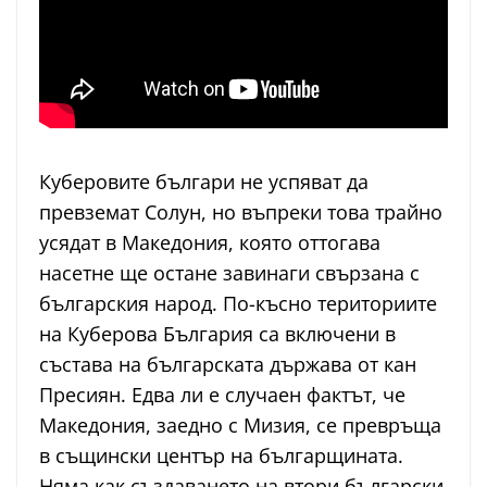
Куберовите българи не успяват да
превземат Солун, но въпреки това трайно
усядат в Македония, която оттогава
насетне ще остане завинаги свързана с
българския народ. По-късно териториите
на Куберова България са включени в
състава на българската държава от кан
Пресиян. Едва ли е случаен фактът, че
Македония, заедно с Мизия, се превръща
в същински център на българщината.
Няма как създаването на втори български