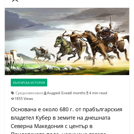
БЪЛГАРСКА ИСТОРИЯ
Средновековие
Андрей Енев
6 months
4 min read
1855 Views
Основана е около 680 г. от прабългарския
владетел Кубер в земите на днешната
Северна Македония с център в