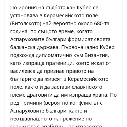
По ирония на съдбата кан Кубер се
установява в Керамесийското поле
(Битолското) най-вероятно около 680-та
година, по същото време, когато
Аспаруховите българи формират своята
балканска държава. Първоначално Кубер
подхожда дипломатично към Византия,
като изпраща пратеници, които искат от
василевса да признае правото на
българите да живеят в Керамесийското
поле, както и да застави славянското
племе драговити да им изпраща храна. По
ред причини (вероятно конфликтът с
Аспаруховите българи, както и
неотдавнашното напрежение по
границата с арабите), цариградското