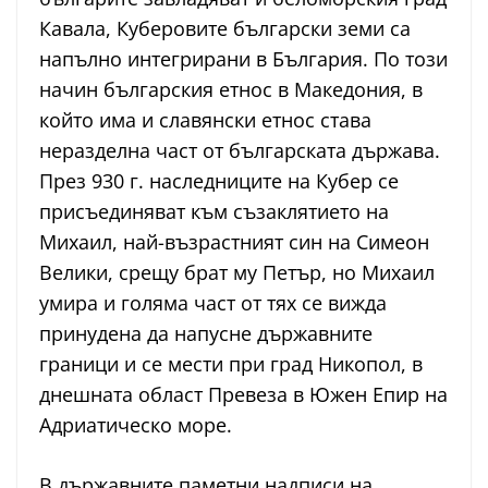
Кавала, Куберовите български земи са
напълно интегрирани в България. По този
начин българския етнос в Македония, в
който има и славянски етнос става
неразделна част от българската държава.
През 930 г. наследниците на Кубер се
присъединяват към съзаклятието на
Михаил, най-възрастният син на Симеон
Велики, срещу брат му Петър, но Михаил
умира и голяма част от тях се вижда
принудена да напусне държавните
граници и се мести при град Никопол, в
днешната област Превеза в Южен Епир на
Адриатическо море.
В държавните паметни надписи на