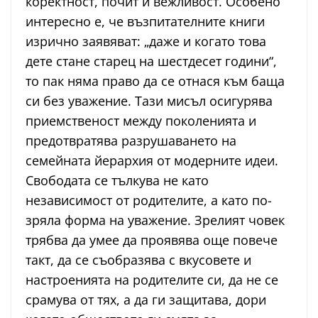
коректност, почит и вежливост. Особено
интересно е, че възпитателните книги
изрично заявяват: „даже и когато това
дете стане старец на шестдесет години“,
то пак няма право да се отнася към баща
си без уважение. Тази мисъл осигурява
приемственост между поколенията и
предотвратява разрушаването на
семейната йерархия от модерните идеи.
Свободата се тълкува не като
независимост от родителите, а като по-
зряла форма на уважение. Зрелият човек
трябва да умее да проявява още повече
такт, да се съобразява с вкусовете и
настроенията на родителите си, да не се
срамува от тях, а да ги защитава, дори