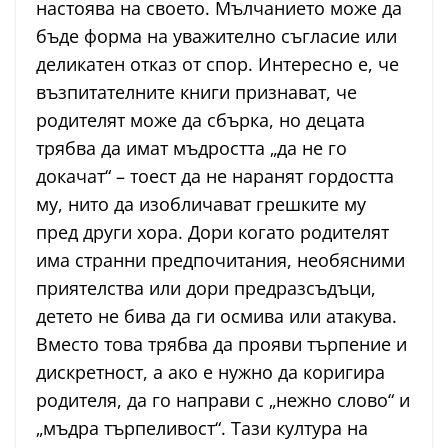
настоява на своето. Мълчанието може да
бъде форма на уважително съгласие или
деликатен отказ от спор. Интересно е, че
възпитателните книги признават, че
родителят може да сбърка, но децата
трябва да имат мъдростта „да не го
докачат“ – тоест да не наранят гордостта
му, нито да изобличават грешките му
пред други хора. Дори когато родителят
има странни предпочитания, необясними
приятелства или дори предразсъдъци,
детето не бива да ги осмива или атакува.
Вместо това трябва да прояви търпение и
дискретност, а ако е нужно да коригира
родителя, да го направи с „нежно слово“ и
„мъдра търпеливост“. Тази култура на