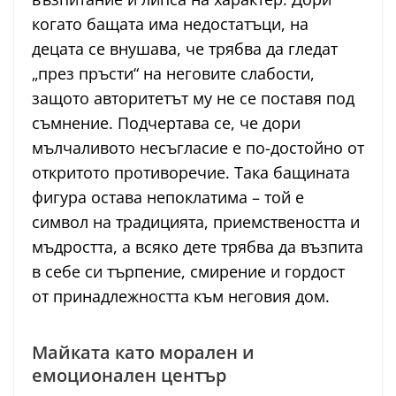
когато бащата има недостатъци, на
децата се внушава, че трябва да гледат
„през пръсти“ на неговите слабости,
защото авторитетът му не се поставя под
съмнение. Подчертава се, че дори
мълчаливото несъгласие е по-достойно от
откритото противоречие. Така бащината
фигура остава непоклатима – той е
символ на традицията, приемствеността и
мъдростта, а всяко дете трябва да възпита
в себе си търпение, смирение и гордост
от принадлежността към неговия дом.
Майката като морален и
емоционален център