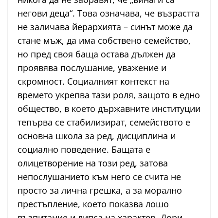
негови деца“. Това означава, че възрастта
не заличава йерархията – синът може да
стане мъж, да има собствено семейство,
но пред своя баща остава дължен да
проявява послушание, уважение и
скромност. Социалният контекст на
времето укрепва тази роля, защото в едно
общество, в което държавните институции
тепърва се стабилизират, семейството е
основна школа за ред, дисциплина и
социално поведение. Бащата е
олицетворение на този ред, затова
непослушанието към него се счита не
просто за лична грешка, а за морално
престъпление, което показва лошо
възпитание и липса на характер. Дори