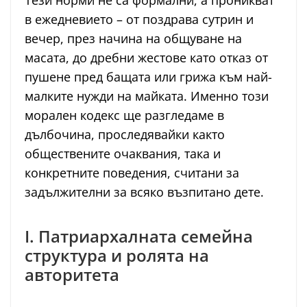
Тези норми не са формални, а проникват
в ежедневието – от поздрава сутрин и
вечер, през начина на общуване на
масата, до дребни жестове като отказ от
пушене пред бащата или грижа към най-
малките нужди на майката. Именно този
морален кодекс ще разгледаме в
дълбочина, проследявайки както
обществените очаквания, така и
конкретните поведения, считани за
задължителни за всяко възпитано дете.
I. Патриархалната семейна
структура и ролята на
авторитета