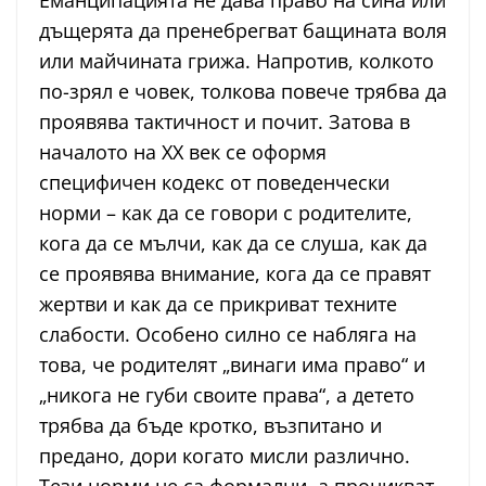
Еманципацията не дава право на сина или
дъщерята да пренебрегват бащината воля
или майчината грижа. Напротив, колкото
по-зрял е човек, толкова повече трябва да
проявява тактичност и почит. Затова в
началото на XX век се оформя
специфичен кодекс от поведенчески
норми – как да се говори с родителите,
кога да се мълчи, как да се слуша, как да
се проявява внимание, кога да се правят
жертви и как да се прикриват техните
слабости. Особено силно се набляга на
това, че родителят „винаги има право“ и
„никога не губи своите права“, а детето
трябва да бъде кротко, възпитано и
предано, дори когато мисли различно.