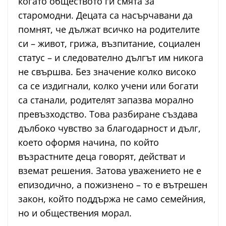
когато обществото ги смята за
старомодни. Децата са насърчавани да
помнят, че дължат всичко на родителите
си – живот, грижа, възпитание, социален
статус – и следователно дългът им никога
не свършва. Без значение колко високо
са се издигнали, колко учени или богати
са станали, родителят запазва морално
превъзходство. Това разбиране създава
дълбоко чувство за благодарност и дълг,
което оформя начина, по който
възрастните деца говорят, действат и
вземат решения. Затова уважението не е
епизодично, а пожизнено – то е вътрешен
закон, който поддържа не само семейния,
но и обществения морал.