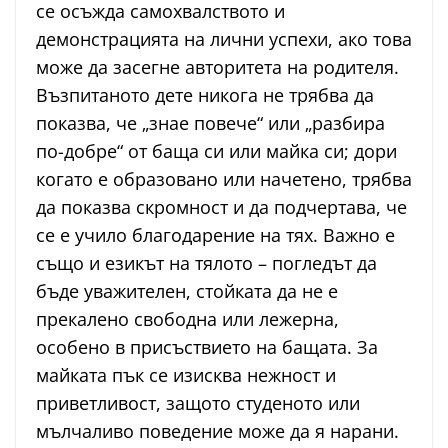
се осъжда самохвалството и
демонстрацията на лични успехи, ако това
можe да засегне авторитета на родителя.
Възпитаното дете никога не трябва да
показва, че „знае повече“ или „разбира
по-добре“ от баща си или майка си; дори
когато е образовано или начетено, трябва
да показва скромност и да подчертава, че
се е учило благодарение на тях. Важно е
също и езикът на тялото – погледът да
бъде уважителен, стойката да не е
прекалено свободна или лежерна,
особено в присъствието на бащата. За
майката пък се изисква нежност и
приветливост, защото студеното или
мълчаливо поведение може да я нарани.