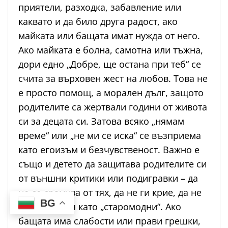
приятели, разходка, забавление или
каквато и да било друга радост, ако
майката или бащата имат нужда от него.
Ако майката е болна, самотна или тъжна,
дори едно „Добре, ще остана при теб“ се
счита за върховен жест на любов. Това не
е просто помощ, а морален дълг, защото
родителите са жертвали години от живота
си за децата си. Затова всяко „нямам
време“ или „не ми се иска“ се възприема
като егоизъм и безчувственост. Важно е
също и детето да защитава родителите си
от външни критики или подигравки – да
не се срамува от тях, да не ги крие, да не
BG
ги представя като „старомодни“. Ако
бащата има слабости или прави грешки,