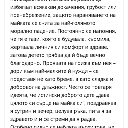
избягват всякакви докачения, грубост или
пренебрежение, защото нараняването на
майката се счита за най-голямото
морално падение. Постоянно се напомня,
че тя е тази, която е будувала, кърмила,
жертвала личния си комфорт и здраве,
затова детето трябва да ѝ бъде вечно
благодарно. Проявата на грижа към нея –
дори към най-малките ѝ нужди – се
представя не като бреме, а като сладка и
доброволна длъжност. Често се повтаря
идеята, че истински доброто дете „дава
цялото си сърце на майка си“, поздравява
я сутрин и вечер, целува ръка, пита я за
здравето ѝ и се стреми да я радва.
Особено силно се набляга върху това, че