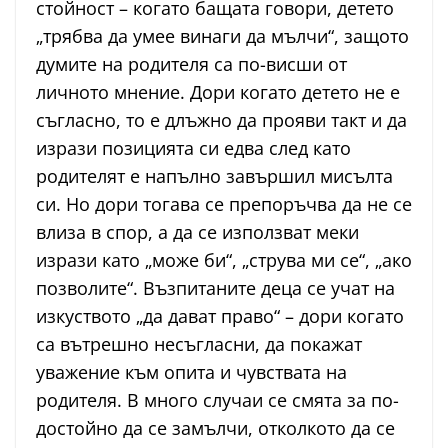
стойност – когато бащата говори, детето
„трябва да умее винаги да мълчи“, защото
думите на родителя са по-висши от
личното мнение. Дори когато детето не е
съгласно, то е длъжно да прояви такт и да
изрази позицията си едва след като
родителят е напълно завършил мисълта
си. Но дори тогава се препоръчва да не се
влиза в спор, а да се използват меки
изрази като „може би“, „струва ми се“, „ако
позволите“. Възпитаните деца се учат на
изкуството „да дават право“ – дори когато
са вътрешно несъгласни, да покажат
уважение към опита и чувствата на
родителя. В много случаи се смята за по-
достойно да се замълчи, отколкото да се