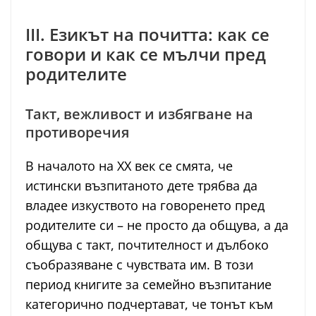
III. Езикът на почитта: как се
говори и как се мълчи пред
родителите
Такт, вежливост и избягване на
противоречия
В началото на XX век се смята, че
истински възпитаното дете трябва да
владее изкуството на говоренето пред
родителите си – не просто да общува, а да
общува с такт, почтителност и дълбоко
съобразяване с чувствата им. В този
период книгите за семейно възпитание
категорично подчертават, че тонът към