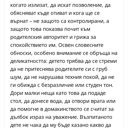
когато излизат, да искат позволение, да
обясняват къде отиват и кога ще се
върнат – не защото са контролирани, а
защото това показва почит към
родителския авторитет и грижа за
спокойствието им. Освен словесните
обноски, особено внимание се обръща на
деликатността: детето трябва да се стреми
да не притеснява родителите си с груб
шум, да не нарушава техния покой, да не
ги обижда с безразличие или студен тон.
Дори малки неща като това да подаде
стол, да донесе вода, да отвори врата или
да помогне в домакинството се считат за
дълбок израз на уважение. Възпитаното
дете не чака да му бъде казано какво да