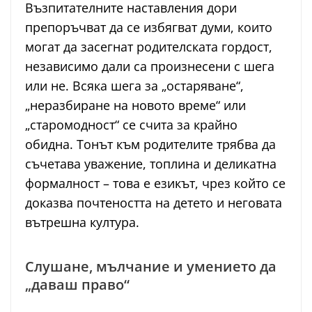
Възпитателните наставления дори
препоръчват да се избягват думи, които
могат да засегнат родителската гордост,
независимо дали са произнесени с шега
или не. Всяка шега за „остаряване“,
„неразбиране на новото време“ или
„старомодност“ се счита за крайно
обидна. Тонът към родителите трябва да
съчетава уважение, топлина и деликатна
формалност – това е езикът, чрез който се
доказва почтеността на детето и неговата
вътрешна култура.
Слушане, мълчание и умението да
„даваш право“