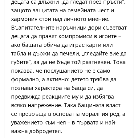
децата са длъжни „да гледат през пръсти“,
защото защитата на семейната чест и
хармония стои над личното мнение.
Възпитателните наръчници дори съветват
децата да правят компромиси в игрите –
ако бащата обича да играе карти или
табла и държи да печели, „гледайте вие да
губите“, за да не бъде той разгневен. Това
показва, че послушанието не е само
формално, а активно: детето трябва да
познава характера на баща си, да
предвижда реакциите му и да избягва
всяко напрежение. Така бащината власт
се превръща в основа на моралния ред, а
уважението към нея – в първата и най-
важна добродетел.