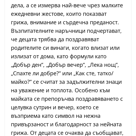
дела, а се измерва най-вече чрез малките
ежедневни жестове, които показват
грижа, внимание и сърдечна преданост.
Възпитателните наръчници подчертават,
че децата трябва да поздравяват
родителите си винаги, когато влизат или
излизат от дома, като формули като
„Добър ден“, „Добър вечер“, „Лека нощ“,
„Спахте ли добре?“ или „Как сте, татко/
майко?“ се считат за задължителни знаци
на уважение и топлота. Особено към
майката се препоръчва поздравяването с
целувка сутрин и вечер, което се
възприема като символ на нежна
привързаност и благодарност за нейната
грижа. От децата се очаква да съобщават,