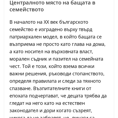
Централното място на бащата в
семейството
В началото на XX век българското
семейство е изградено върху твърд
патриархален модел, в който бащата се
възприема не просто като глава на дома,
а като носител на върховната власт,
морален съдник и пазител на семейната
чест. Той е този, който взема всички
важни решения, ръководи стопанството,
определя правилата и следи за тяхното
спазване. Възпитателните книги от
епохата подчертават, че децата трябва да
гледат на него като на естествен
законодател и дори когато съзреят,
никога да не забравят, че „винаги са