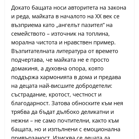
Докато бащата носи авторитета на закона
и реда, майката в началото на XX век се
възприема като „ангелът пазител“ на
семейството – източник на топлина,
морална чистота и нравствен пример.
Възпитателната литература от времето
подчертава, че майката не е просто
домакиня, а духовна опора, която
поддържа хармонията в дома и предава
на децата най-висшите добродетели:
състрадание, кротост, честност и
благодарност. Затова обноските към нея
трябва да бъдат дълбоко деликатни и
нежни – не само почтителни, както към
бащата, но и изпълнени с емоционална
привързаност. Изисква се децата да