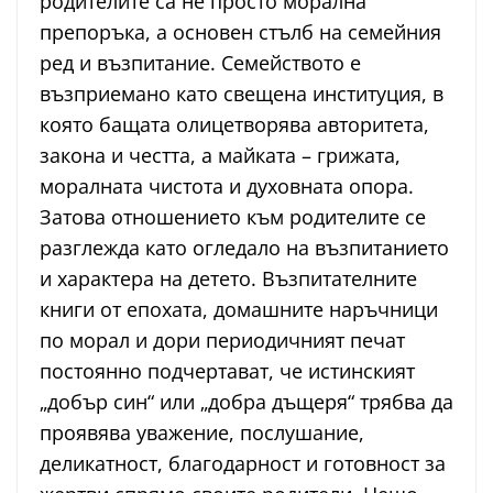
родителите са не просто морална
препоръка, а основен стълб на семейния
ред и възпитание. Семейството е
възприемано като свещена институция, в
която бащата олицетворява авторитета,
закона и честта, а майката – грижата,
моралната чистота и духовната опора.
Затова отношението към родителите се
разглежда като огледало на възпитанието
и характера на детето. Възпитателните
книги от епохата, домашните наръчници
по морал и дори периодичният печат
постоянно подчертават, че истинският
„добър син“ или „добра дъщеря“ трябва да
проявява уважение, послушание,
деликатност, благодарност и готовност за