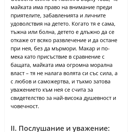
майката има право на внимание преди
приятелите, забавленията и личните
удоволствия на детето. Когато тя е сама,
тъжна или болна, детето е длъжно да се
откаже от всяко развлечение и да остане
при нея, без да мърмори. Макар и по-
мека като присъствие в сравнение с
бащата, майката има огромна морална
власт – тя не налага волята си със сила, а
с любов и саможертва, и тъкмо затова
уважението към нея се счита за
свидетелство за най-висока душевност и
човечност.
II. Послушание и уважение: