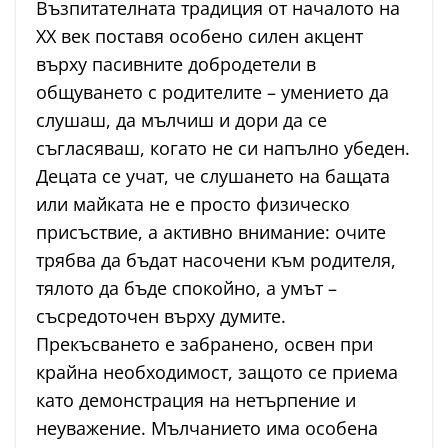
Възпитателната традиция от началото на
XX век поставя особено силен акцент
върху пасивните добродетели в
общуването с родителите – умението да
слушаш, да мълчиш и дори да се
съгласяваш, когато не си напълно убеден.
Децата се учат, че слушането на бащата
или майката не е просто физическо
присъствие, а активно внимание: очите
трябва да бъдат насочени към родителя,
тялото да бъде спокойно, а умът –
съсредоточен върху думите.
Прекъсването е забранено, освен при
крайна необходимост, защото се приема
като демонстрация на нетърпение и
неуважение. Мълчанието има особена