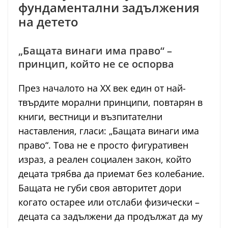
фундаментални задължения
на детето
„Бащата винаги има право“ –
принцип, който не се оспорва
През началото на XX век един от най-
твърдите морални принципи, повтарян в
книги, вестници и възпитателни
наставления, гласи: „Бащата винаги има
право“. Това не е просто фигуративен
израз, а реален социален закон, който
децата трябва да приемат без колебание.
Бащата не губи своя авторитет дори
когато остарее или отслаби физически –
децата са задължени да продължат да му