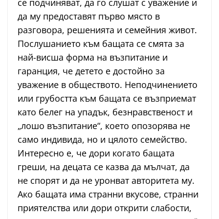
се подчиняват, да го слушат с уважение и
да му предоставят първо място в
разговора, решенията и семейния живот.
Послушанието към бащата се смята за
най-висша форма на възпитание и
гаранция, че детето е достойно за
уважение в обществото. Неподчинението
или грубостта към бащата се възприемат
като белег на упадък, безнравственост и
„лошо възпитание“, което опозорява не
само индивида, но и цялото семейство.
Интересно е, че дори когато бащата
греши, на децата се казва да мълчат, да
не спорят и да не уронват авторитета му.
Ако бащата има странни вкусове, странни
приятелства или дори открити слабости,