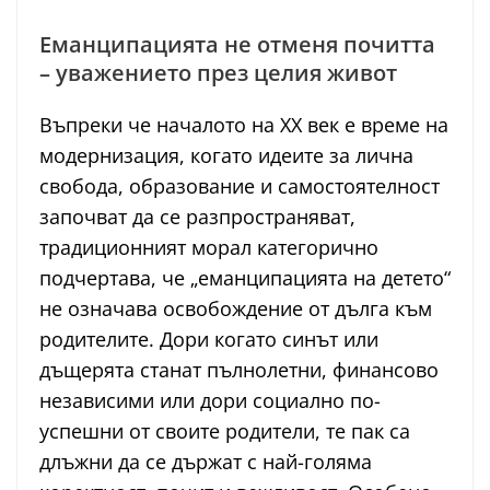
Еманципацията не отменя почитта
– уважението през целия живот
Въпреки че началото на XX век е време на
модернизация, когато идеите за лична
свобода, образование и самостоятелност
започват да се разпространяват,
традиционният морал категорично
подчертава, че „еманципацията на детето“
не означава освобождение от дълга към
родителите. Дори когато синът или
дъщерята станат пълнолетни, финансово
независими или дори социално по-
успешни от своите родители, те пак са
длъжни да се държат с най-голяма