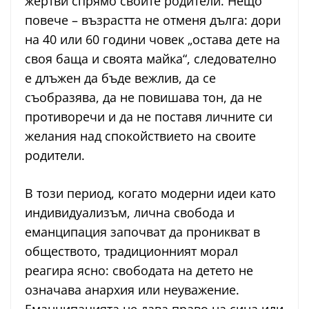
жертви спрямо своите родители. Нещо
повече – възрастта не отменя дълга: дори
на 40 или 60 години човек „остава дете на
своя баща и своята майка“, следователно
е длъжен да бъде вежлив, да се
съобразява, да не повишава тон, да не
противоречи и да не поставя личните си
желания над спокойствието на своите
родители.
В този период, когато модерни идеи като
индивидуализъм, лична свобода и
еманципация започват да проникват в
обществото, традиционният морал
реагира ясно: свободата на детето не
означава анархия или неуважение.