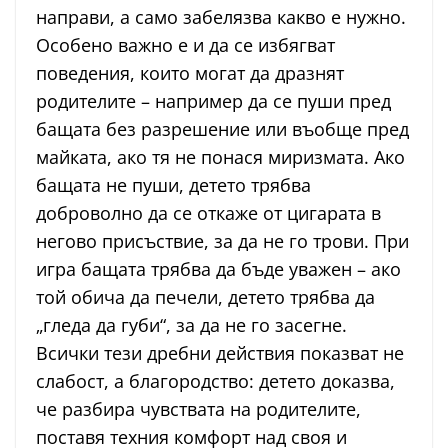
направи, а само забелязва какво е нужно.
Особено важно е и да се избягват
поведения, които могат да дразнят
родителите – например да се пуши пред
бащата без разрешение или въобще пред
майката, ако тя не понася миризмата. Ако
бащата не пуши, детето трябва
доброволно да се откаже от цигарата в
негово присъствие, за да не го трови. При
игра бащата трябва да бъде уважен – ако
той обича да печели, детето трябва да
„гледа да губи“, за да не го засегне.
Всички тези дребни действия показват не
слабост, а благородство: детето доказва,
че разбира чувствата на родителите,
поставя техния комфорт над своя и