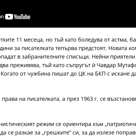
ите 11 месеца, но тъй като боледува от астма, бащ
дини за писателката тепърва предстоят. Новата ко
опадат в забранителните списъци. Нейни приятели 
едва преживява, тъй като съпругът ѝ Чавдар Мутаф
 Когато от чужбина пишат до ЦК на БКП с искане да
 права на писателката, а през 1963 г. се възстано
мунистическият режим се ориентира към „патриоти
да се разкае за „грешките“ си, за да излезе попр