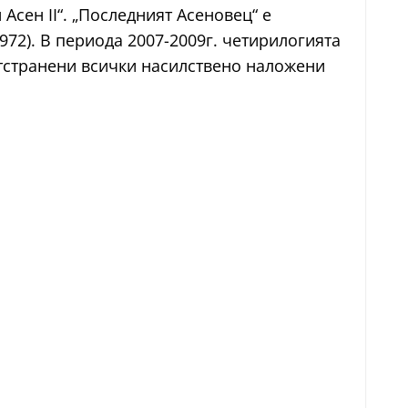
Асен ІІ“. „Последният Асеновец“ е
972). В периода 2007-2009г. четирилогията
 отстранени всички насилствено наложени