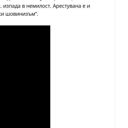
 изпада в немилост. Арестувана е и
ски шовинизъм“.