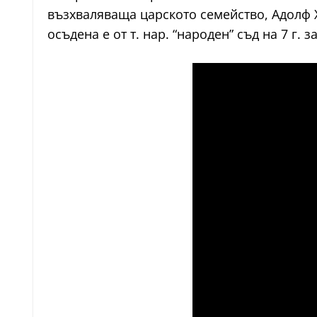
възхваляваща царското семейство, Адолф Х
осъдена е от т. нар. “народен” съд на 7 г