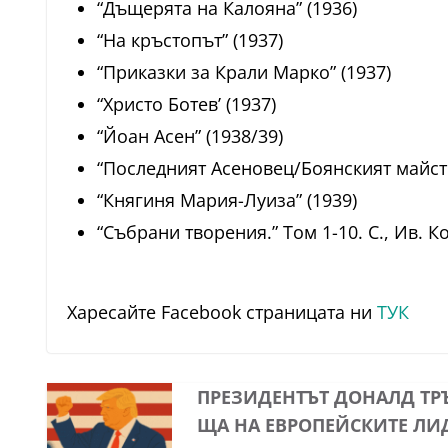
“Дъщерята на Калояна” (1936)
“На кръстопът” (1937)
“Приказки за Крали Марко” (1937)
“Христо Ботев’ (1937)
“Йоан Асен” (1938/39)
“Последният Асеновец/Боянският майсто
“Княгиня Мария-Луиза” (1939)
“Събрани творения.” Том 1-10. С., Ив. 
Харесайте Facebook страницата ни
ТУК
ПРЕЗИДЕНТЪТ ДОНАЛД ТР
ЩА НА ЕВРОПЕЙСКИТЕ ЛИ