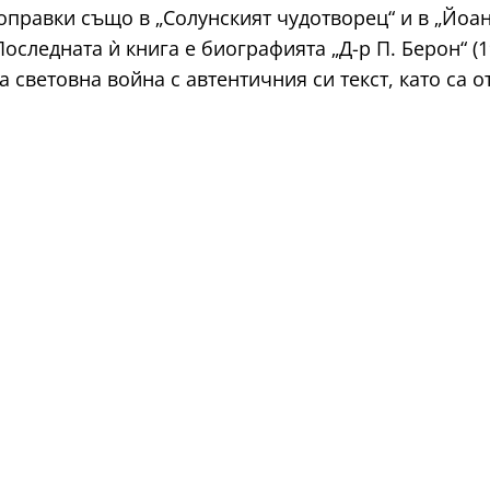
оправки също в „Солунският чудотворец“ и в „Йоан 
оследната ѝ книга е биографията „Д-р П. Берон“ (1
а световна война с автентичния си текст, като са