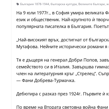
България 1878-1944
,
българска култура
,
Великите българи
,
ж
На 9 юли 1977г., в София умира великата 
език и общественик. Най-крупното ѝ творче
популярната писателка в България. Поетът
„Най-високият връх, достигнат от българс
Мутафова. Нейните исторически романи я п
Тя е дъщеря на генерал Добри Попов, зав
семейството си в Италия. Завършва гимназ
член на литературния кръг „Стрелец“. Съп
— Фани Добрева-Турмачка.
Дебютира с разказ през 1924г. Първите ѝ 
По време на Втората световна война Фани