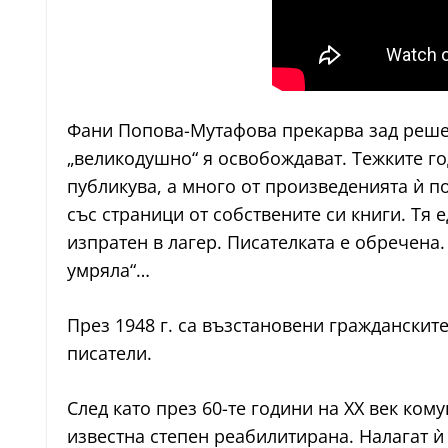
Фани Попова-Мутафова прекарва зад решетк
„великодушно“ я освобождават. Тежките го
публикува, а много от произведенията ѝ п
със страници от собствените си книги. Тя 
изпратен в лагер. Писателката е обречена.
умряла“…
През 1948 г. са възстановени гражданските
писатели.
След като през 60-те години на XX век ко
известна степен реабилитирана. Налагат ѝ 