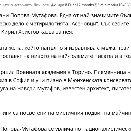
ените в историята
,
Личности
Андрей Енев
12 months
3 min read
1043 V
Фани Попова-Мутафова. Една от най-значимите бъл
ско дело е четирилогията „Асеновци“. Със своите на
 Кирил Христов казва за нея:
ката жена, който напълно я изравнява с мъжа, тоз
оставят на нивото на най-големите писатели в тоз
ършил Военната академия в Торино. Племенница н
ия в София и учи пиано в Мюнхенската консерватор
руга на Чавдар Мутафов, известен архитект, писате
книги са посветени на мистичния подвиг на майчин
 Попова-Мутафова се увлича по националистическ