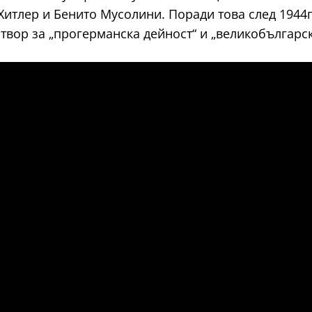
итлер и Бенито Мусолини. Поради това след 1944г.
. затвор за „прогерманска дейност“ и „великобългар