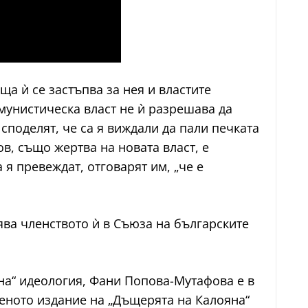
а ѝ се застъпва за нея и властите
мунистическа власт не ѝ разрешава да
споделят, че са я виждали да пали печката
ов, също жертва на новата власт, е
 я превеждат, отговарят им, „че е
вява членството ѝ в Съюза на българските
чна“ идеология, Фани Попова-Мутафова е в
авеното издание на „Дъщерята на Калояна“