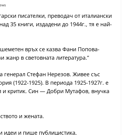
iews
гарски писателки, преводач от италиански
д 35 книги, издадени до 1944г., тя е най-
и шеметен връх се казва Фани Попова-
и жанр в световната литература.“
а генерал Стефан Нерезов. Живее със
ия (1922-1925). В периода 1925-1927г. е
л и критик. Син — Добри Мутафов, внучка
ството и жената.
и идеи и пише публицистика,