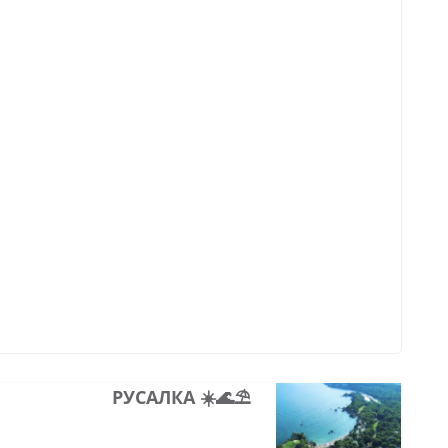
РУСАЛКА ☀️🌊⛱