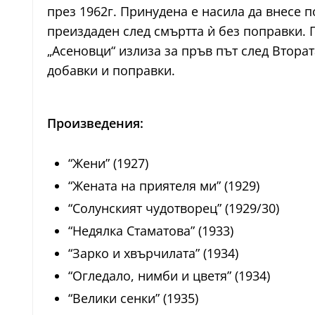
през 1962г. Принудена е насила да внесе п
преиздаден след смъртта ѝ без поправки. П
„Асеновци“ излиза за пръв път след Вторат
добавки и поправки.
Произведения:
“Жени” (1927)
“Жената на приятеля ми” (1929)
“Солунският чудотворец” (1929/30)
“Недялка Стаматова” (1933)
“Зарко и хвърчилата” (1934)
“Огледало, нимби и цветя” (1934)
“Велики сенки” (1935)