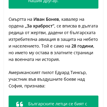
нашия другар.
Смъртта на
Иван Бонев
, кавалер на
ордена
„За храброст“
, се вписва в дългата
редица от жертви, дадени от българската
изтребителна авиация в защита на небето
и населението. Той е само на
28 години
,
но името му остава в златните страници
на военната ни история.
Американският пилот Едуард Тинкър,
участник във въздушните боеве над
София, признава:
Българските летци се бият с