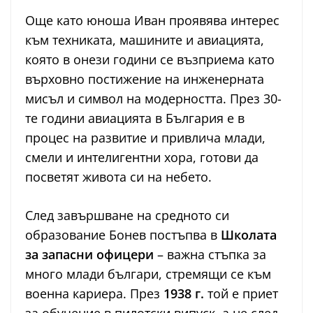
Още като юноша Иван проявява интерес
към техниката, машините и авиацията,
която в онези години се възприема като
върховно постижение на инженерната
мисъл и символ на модерността. През 30-
те години авиацията в България е в
процес на развитие и привлича млади,
смели и интелигентни хора, готови да
посветят живота си на небето.
След завършване на средното си
образование Бонев постъпва в
Школата
за запасни офицери
– важна стъпка за
много млади българи, стремящи се към
военна кариера. През
1938 г.
той е приет