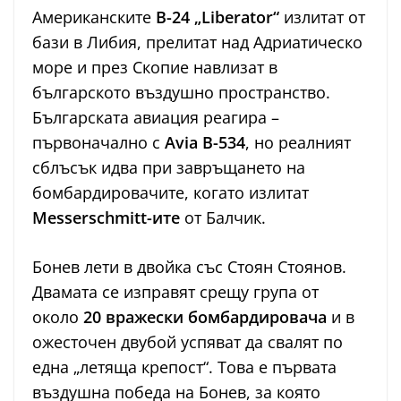
Американските
B-24 „Liberator“
излитат от
бази в Либия, прелитат над Адриатическо
море и през Скопие навлизат в
българското въздушно пространство.
Българската авиация реагира –
първоначално с
Avia B-534
, но реалният
сблъсък идва при завръщането на
бомбардировачите, когато излитат
Messerschmitt-ите
от Балчик.
Бонев лети в двойка със Стоян Стоянов.
Двамата се изправят срещу група от
около
20 вражески бомбардировача
и в
ожесточен двубой успяват да свалят по
една „летяща крепост“. Това е първата
въздушна победа на Бонев, за която