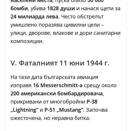
населени места
, пуска близо
50 000
бомби
, убива
1828 души
и нанася щети за
24 милиарда лева
. Често обстрелът
умишлено поразява цивилни цели –
улици, дворове, влакове и дори санитарни
композиции.
V. Фаталният 11 юни 1944 г.
На тази дата българската авиация
изправя
16 Messerschmitt-а
срещу около
200 американски бомбардировача
,
прикривани от многобройни
P-38
„Lightning“
и
P-51 „Mustang“
. Започва
ожесточена, но неравна битка.