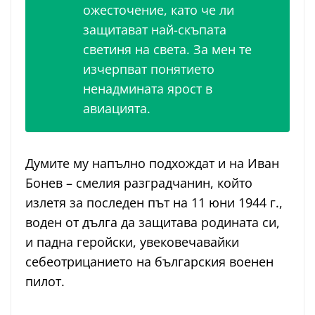
ожесточение, като че ли
защитават най-скъпата
светиня на света. За мен те
изчерпват понятието
ненадмината ярост в
авиацията.
Думите му напълно подхождат и на Иван
Бонев – смелия разградчанин, който
излетя за последен път на 11 юни 1944 г.,
воден от дълга да защитава родината си,
и падна геройски, увековечавайки
себеотрицанието на българския военен
пилот.