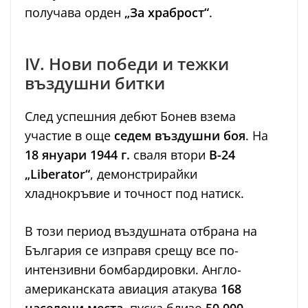
получава орден
„За храброст“
.
IV. Нови победи и тежки
въздушни битки
След успешния дебют Бонев взема
участие в още
седем въздушни боя
. На
18 януари 1944 г.
сваля втори
B-24
„Liberator“
, демонстрирайки
хладнокръвие и точност под натиск.
В този период въздушната отбрана на
България се изправя срещу все по-
интензивни бомбардировки. Англо-
американската авиация атакува
168