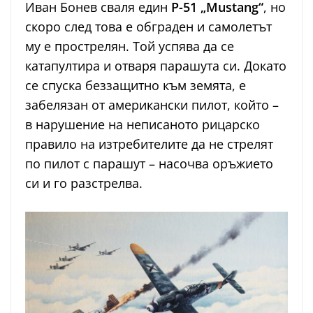
Иван Бонев сваля един
P-51 „Mustang“
, но
скоро след това е обграден и самолетът
му е прострелян. Той успява да се
катапултира и отваря парашута си. Докато
се спуска беззащитно към земята, е
забелязан от американски пилот, който –
в нарушение на неписаното рицарско
правило на изтребителите да не стрелят
по пилот с парашут – насочва оръжието
си и го разстрелва.