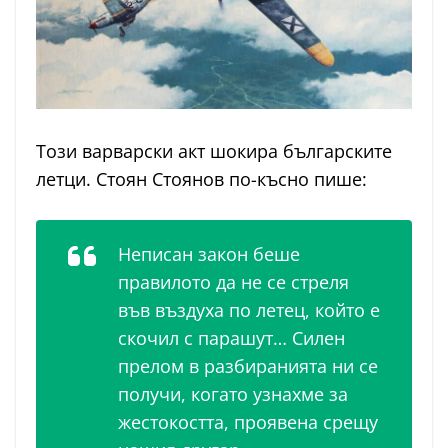
Този варварски акт шокира българските
летци. Стоян Стоянов по-късно пише:
Неписан закон беше
правилото да не се стреля
във въздуха по летец, който е
скочил с парашут… Силен
прелом в разбиранията ни се
получи, когато узнахме за
жестокостта, проявена срещу