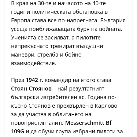
В края на 30-те и началото на 40-те
години политическата обстановка в
Европа става все по-напрегната. България
усеща приближаващата буря на войната.
Ученията се засилват, а пилотите
непрекъснато тренират въздушни
маневри, стрелба и бойно
взаимодействие.
През
1942 г.
командир на ятото става
Стоян Стоянов
– най-резултатният
български изтребителен ас. Година по-
късно Стоянов е прехвърлен в Карлово,
за да участва в облитането на
новопристигналите
Messerschmitt Bf
109G
и да обучи група избрани пилоти за