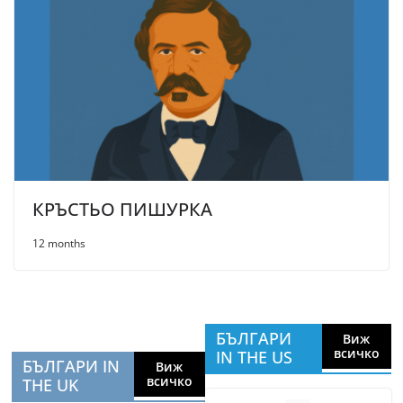
КРЪСТЬО ПИШУРКА
12 months
БЪЛГАРИ
Виж
всичко
IN THE US
БЪЛГАРИ IN
Виж
всичко
THE UK