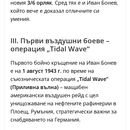
новия
3/6 орляк
. Сред тях е и Иван Бонев,
който вече е доказал отличните си
умения.
III. Първи въздушни боеве –
операция „Tidal Wave“
Първото бойно кръщение на Иван Бонев
е на
1 август 1943 г.
по време на
съюзническата операция
„Tidal Wave“
(Приливна вълна)
– мащабен
американски въздушен рейд с цел
унищожаване на нефтените рафинерии в
Плоещ, Румъния, стратегически важни за
снабдяването на Германия.