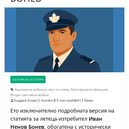
БЪЛГАРСКА ИСТОРИЯ
Българска войнска чест и слава
,
Българската авиация
,
Втора световна война
Андрей Енев
12 months
5 min read
613 Views
Ето изключително подробната версия на
статията за летеца-изтребител
Иван
Ненов Бонев
, обогатена с исторически