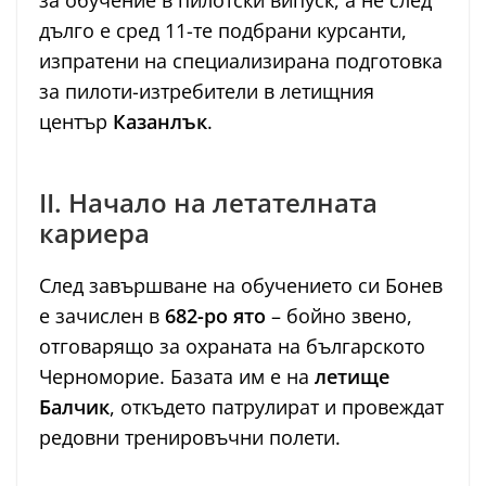
за обучение в пилотски випуск, а не след
дълго е сред 11-те подбрани курсанти,
изпратени на специализирана подготовка
за пилоти-изтребители в летищния
център
Казанлък
.
II. Начало на летателната
кариера
След завършване на обучението си Бонев
е зачислен в
682-ро ято
– бойно звено,
отговарящо за охраната на българското
Черноморие. Базата им е на
летище
Балчик
, откъдето патрулират и провеждат
редовни тренировъчни полети.