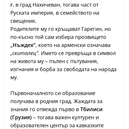
г.
в град Нахичеван, тогава част от
Руската империя, в семейството на
свещеник.
Родителите му го кръщават Гарегин, но
по-късно той сам избира прозвището
„Нъждех“
, което на арменски означава
„скиталец“
. Името се превръща в символ
на живота му – пълен с пътувания,
изгнания и борба за свободата на народа
му.
Първоначалното си образование
получава в родния град. Жаждата за
знания го отвежда първо в
Тбилиси
(Грузия)
– тогава важен културен и
образователен център за кавказките