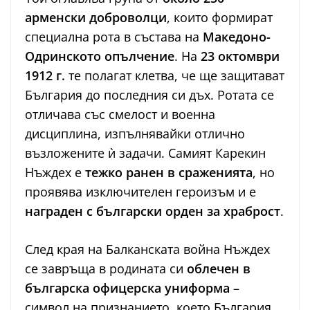
арменски доброволци
, които формират
специална рота в състава на
Македоно-
Одринското опълчение
. На
23 октомври
1912 г.
те полагат клетва, че ще защитават
България до последния си дъх. Ротата се
отличава със смелост и военна
дисциплина, изпълнявайки отлично
възложените ѝ задачи. Самият Карекин
Нъждех е
тежко ранен в сраженията
, но
проявява изключителен героизъм и е
наградeн с български орден за храброст
.
След края на Балканската война Нъждех
се завръща в родината си
облечен в
българска офицерска униформа
–
символ на признанието, което България