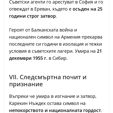
Съветски агенти го арестуват в София и го
отвеждат в Ереван, където е
осъден на 25
години строг затвор
.
Героят от Балканската война и
национален символ на Армения прекарва
последните си години в изолация и тежки
условия в съветските лагери. Умира на
21
декември 1955 г.
в Сибир.
VII. Следсмъртна почит и
признание
Въпреки че умира в изгнание и затвор,
Карекин Нъждех остава символ на
непокорството и националната гордост
.