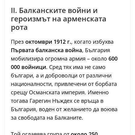
II. Балканските войни и
героизмът на арменската
рота
През
октомври 1912 г.
, когато избухва
Първата балканска война
, България
мобилизира огромна армия – около
600
000 войници
. Сред тях има не само
българи, а и доброволци от различни
националности, привлечени от борбата
срещу Османската империя. Именно
тогава Гарегин Нъждех се връща в
България, воден от желанието да воюва
за свободата на Балканите.
Той оглавява група от
около 250