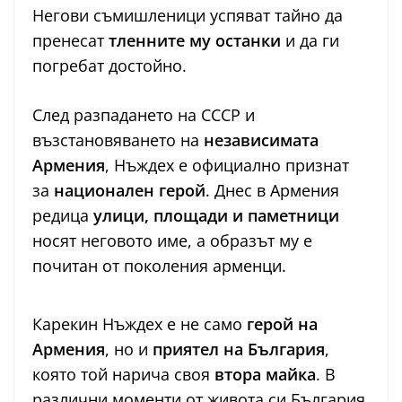
Негови съмишленици успяват тайно да
пренесат
тленните му останки
и да ги
погребат достойно.
След разпадането на СССР и
възстановяването на
независимата
Армения
, Нъждех е официално признат
за
национален герой
. Днес в Армения
редица
улици, площади и паметници
носят неговото име, а образът му е
почитан от поколения арменци.
Карекин Нъждех е не само
герой на
Армения
, но и
приятел на България
,
която той нарича своя
втора майка
. В
различни моменти от живота си България