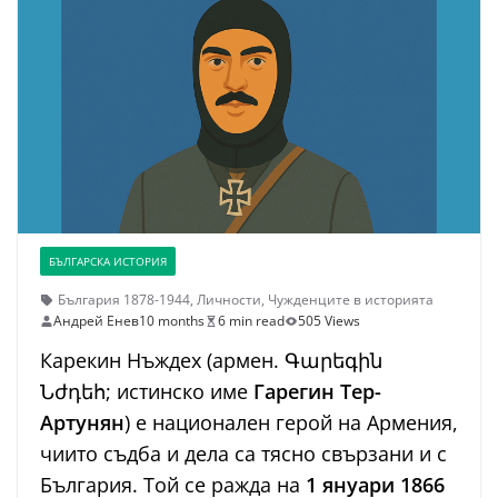
БЪЛГАРСКА ИСТОРИЯ
България 1878-1944
,
Личности
,
Чужденците в историята
Андрей Енев
10 months
6 min read
505 Views
Карекин Нъждех (армен. Գարեգին
Նժդեհ; истинско име
Гарегин Тер-
Артунян
) е национален герой на Армения,
чиито съдба и дела са тясно свързани и с
България. Той се ражда на
1 януари 1866