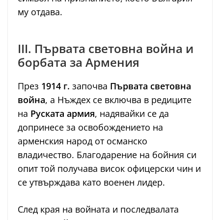
му отдава.
III. Първата световна война и
борбата за Армения
През
1914 г.
започва
Първата световна
война
, а Нъждех се включва в редиците
на
Руската армия
, надявайки се да
допринесе за освобождението на
арменския народ от османско
владичество. Благодарение на бойния си
опит той получава висок офицерски чин и
се утвърждава като военен лидер.
След края на войната и последвалата