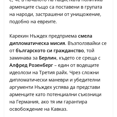
арменците също са поставени в групата
на народи, застрашени от унищожение,
подобно на евреите.
Карекин Нъждех предприема
смела
дипломатическа мисия
. Възползвайки се
от
българското си гражданство
, той
заминава за
Берлин
, където се среща с
Алфред Розенберг
– един от водещите
идеолози на Третия райх. Чрез сложни
дипломатически маневри и убедителни
аргументи Нъждех успява да представи
арменците като потенциални съюзници
на Германия, ако тя им гарантира
освобождение на Кавказ.