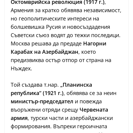
Октомврийска революция (1917 г.)
,
Армения за кратко обявява независимост,
но геополитическите интереси на
болшевишка Русия и новосъздадения
Съветски съюз водят до тежки последици.
Москва решава да предаде
Нагорни
Карабах на Азербайджан
, което
предизвиква остър отпор от страна на
Нъждех.
Той създава т.нар.
„Планинска
република“ (1921 г.)
, обявява се за неин
министър-председател
и повежда
въоръжени отряди срещу
Червената
армия
, турски части и азербайджански
формирования. Въпреки героичната