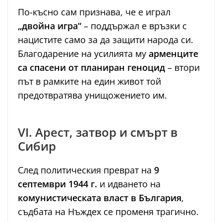
По-късно сам признава, че е играл
„двойна игра“
– поддържал е връзки с
нацистите само за да защити народа си.
Благодарение на усилията му
арменците
са спасени от планиран геноцид
– втори
път в рамките на един живот той
предотвратява унищожението им.
VI. Арест, затвор и смърт в
Сибир
След политическия преврат на
9
септември 1944 г.
и идването на
комунистическата власт в България
,
съдбата на Нъждех се променя трагично.