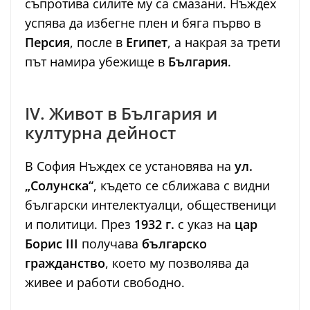
съпротива силите му са смазани. Нъждех
успява да избегне плен и бяга първо в
Персия
, после в
Египет
, а накрая за трети
път намира убежище в
България
.
IV. Живот в България и
културна дейност
В София Нъждех се установява на
ул.
„Солунска“
, където се сближава с видни
български интелектуалци, общественици
и политици. През
1932 г.
с указ на
цар
Борис III
получава
българско
гражданство
, което му позволява да
живее и работи свободно.