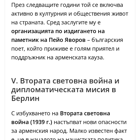
През следващите години той се включва
активно в културния и обществения живот
на страната. Сред заслугите му е
организацията по издигането на
паметник на Пейо Яворов
– българския
поет, който приживе е голям приятел и
поддръжник на арменската кауза.
V. Втората световна война и
дипломатическата мисия в
Берлин
С избухването на
Втората световна
война (1939 г.)
настъпват нови опасности
за арменския народ. Малко известен факт
е, че в началото на нацистката политика