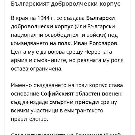
Българският доброволчески корпус
В края на 1944 г. се създава
Български
доброволчески корпус
(или Български
национални освободителни войски) под
командването на
полк. Иван Рогозаров
.
Целта му е да воюва срещу Червената
армия и съюзниците, но реалната му роля
остава ограничена.
Именно създаването на този корпус става
основание
Софийският областен военен
съд
да издаде
смъртни присъди
срещу
всички участници в емигрантското
правителство.