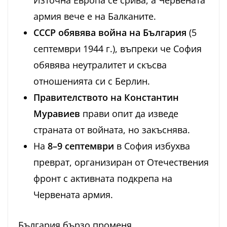
Източна Европа се срива, а Червената
армия вече е на Балканите.
СССР обявява война на България
(5
септември 1944 г.), въпреки че София
обявява неутралитет и скъсва
отношенията си с Берлин.
Правителството на Константин
Муравиев
прави опит да изведе
страната от войната, но закъснява.
На
8–9 септември
в София избухва
преврат, организиран от Отечествения
фронт с активната подкрепа на
Червената армия.
България бързо променя