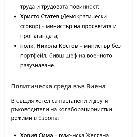
труда и трудовата повинност;
Христо Статев
(Демократически
сговор) – министър на просветата и
пропагандата;
полк. Никола Костов
– министър без
портфейл, бивш шеф на военното
разузнаване.
Политическа среда във Виена
В същия хотел са настанени и други
ръководители на колаборационистки
режими в Европа:
Хория Сима
– румънска Желязна