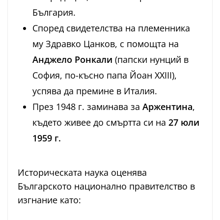
България.
Според свидетелства на племенника
му Здравко Цанков, с помощта на
Анджело Ронкали
(папски нунций в
София, по-късно папа Йоан XXIII),
успява да премине в Италия.
През 1948 г. заминава за
Аржентина
,
където живее до смъртта си на
27 юли
1959 г.
Историческата наука оценява
Българското национално правителство в
изгнание като: