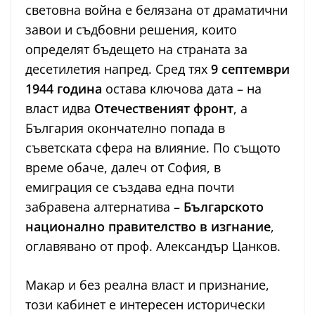
световна война е белязана от драматични
завои и съдбовни решения, които
определят бъдещето на страната за
десетилетия напред. Сред тях
9 септември
1944 година
остава ключова дата – на
власт идва
Отечественият фронт
, а
България окончателно попада в
съветската сфера на влияние. По същото
време обаче, далеч от София, в
емиграция се създава една почти
забравена алтернатива –
Българското
национално правителство в изгнание
,
оглавявано от проф. Александър Цанков.
Макар и без реална власт и признание,
този кабинет е интересен исторически