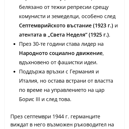
белязано от тежки репресии срещу
комунисти и земеделци, особено след
Септемврийското въстание (1923 г.)
и
атентата в „Света Неделя“ (1925 г.)
.
През 30-те години става лидер на
Народното социално движение
,
вдъхновено от фашистки идеи.
Поддържа връзки с Германия и
Италия, но остава встрани от властта
по време на управлението на цар
Борис III и след това.
През септември 1944 г. германците
виждат в него възможен ръководител на