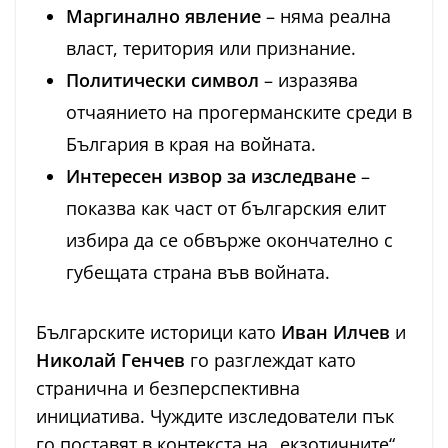
Маргинално явление
– няма реална
власт, територия или признание.
Политически символ
– изразява
отчаянието на прогерманските среди в
България в края на войната.
Интересен извор за изследване
–
показва как част от българския елит
избира да се обвърже окончателно с
губещата страна във войната.
Българските историци като
Иван Илчев
и
Николай Генчев
го разглеждат като
странична и безперспективна
инициатива. Чуждите изследователи пък
го поставят в контекста на „екзотичните“