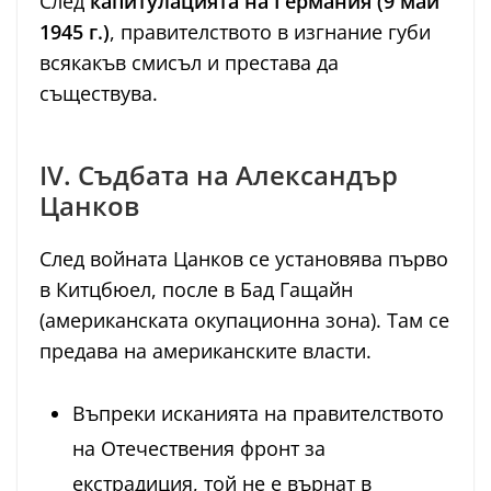
След
капитулацията на Германия (9 май
1945 г.)
, правителството в изгнание губи
всякакъв смисъл и престава да
съществува.
IV. Съдбата на Александър
Цанков
След войната Цанков се установява първо
в Китцбюел, после в Бад Гащайн
(американската окупационна зона). Там се
предава на американските власти.
Въпреки исканията на правителството
на Отечествения фронт за
екстрадиция, той не е върнат в