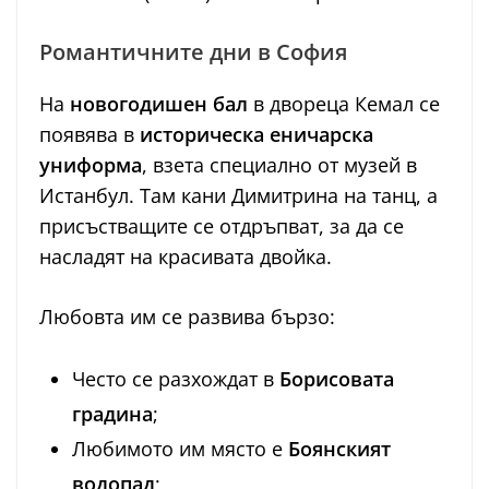
Романтичните дни в София
На
новогодишен бал
в двореца Кемал се
появява в
историческа еничарска
униформа
, взета специално от музей в
Истанбул. Там кани Димитрина на танц, а
присъстващите се отдръпват, за да се
насладят на красивата двойка.
Любовта им се развива бързо:
Често се разхождат в
Борисовата
градина
;
Любимото им място е
Боянският
водопад
;