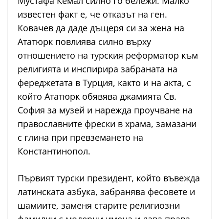
Мустафа Кемал силно го бележи. Малко
известен факт е, че отказът на ген.
Ковачев да даде дъщеря си за жена на
Ататюрк повлиява силно върху
отношението на турския реформатор към
религията и инспирира забраната на
фереджетата в Турция, както и на акта, с
който Ататюрк обявява джамията Св.
София за музей и нарежда проучване на
православните фрески в храма, замазани
с глина при превземането на
Константинопол.
Първият турски президент, който въвежда
латинската азбука, забранява фесовете и
шамиите, заменя старите религиозни
фамилии с модерни имена и дава права