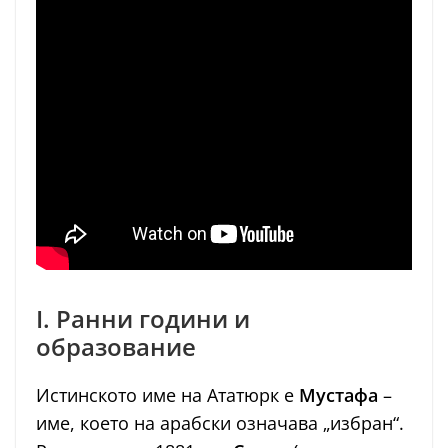
I. Ранни години и
образование
Истинското име на Ататюрк е
Мустафа
–
име, което на арабски означава „избран“.