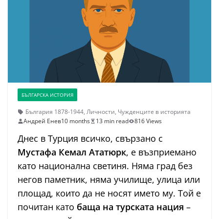
БЪЛГАРСКА ИСТОРИЯ
България 1878-1944
,
Личности
,
Чужденците в историята
Андрей Енев
10 months
13 min read
816 Views
Днес в Турция всичко, свързано с
Мустафа Кемал Ататюрк
, е възприемано
като национална светиня. Няма град без
негов паметник, няма училище, улица или
площад, които да не носят името му. Той е
почитан като
баща на турската нация
–