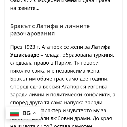
на жените…
Бракът с Латифа и личните
разочарования
През 1923 г. Ататюрк се жени за
Латифа
Ушакъзаде
– млада, образована туркиня,
следвала право в Париж. Тя говори
няколко езика и е независима жена.
Бракът им обаче трае само две години.
Според една версия Ататюрк я изгонва
заради лични и политически конфликти, а
според друга тя сама напуска заради
трудния му характер и чувството му за
BG
вина от минали любовни драми. До края
на живота си той остава самотен.