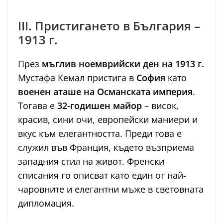
III. Пристигането в България –
1913 г.
През
мъглив ноемврийски ден на 1913 г.
Мустафа Кемал пристига в
София
като
военен аташе на Османската империя
.
Тогава е
32-годишен майор
– висок,
красив, сини очи, европейски маниери и
вкус към елегантността. Преди това е
служил във Франция, където възприема
западния стил на живот. Френски
списания го описват като един от най-
чаровните и елегантни мъже в световната
дипломация.