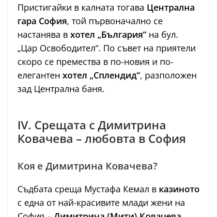
Пристигайки в калната тогава
Централна
гара София
, той първоначално се
настанява в
хотел „България“
на бул.
„Цар Освободител“. По съвет на приятели
скоро се премества в по-новия и по-
елегантен
хотел „Сплендид“
, разположен
зад Централна баня.
IV. Срещата с Димитрина
Ковачева – любовта в София
Коя е Димитрина Ковачева?
Съдбата среща Мустафа Кемал в
казиното
с една от най-красивите млади жени на
София –
Димитрина (Мити) Ковачева
,