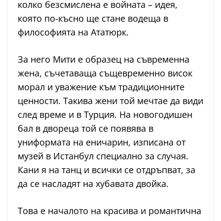
колко безсмислена е войната – идея,
която по-късно ще стане водеща в
философията на Ататюрк.
За него Мити е образец на съвременна
жена, съчетаваща същевременно висок
морал и уважение към традиционните
ценности. Такива жени той мечтае да види
след време и в Турция. На новогодишен
бал в двореца той се появява в
униформата на еничарин, изписана от
музей в Истанбул специално за случая.
Кани я на танц и всички се отдръпват, за
да се насладят на хубавата двойка.
Това е началото на красива и романтична