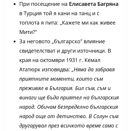
При посещение на
Елисавета Багряна
в Турция той я кани на танц и с
топлота я пита: „Кажете ми как живее
Мити?“
За неговото „българско” влияние
свидетелстват и други източници. В
края на октомври 1931 г. Кемал
Ататюрк изповядва:
„Няма да забравя
приятните моменти, които съм
преживял в България. Бил съм, съм и
винаги ще бъда приятел на българския
народ. Обичам безпределно българския
народ още от детинство. В Солун съм
другарувал през всичкото време само с