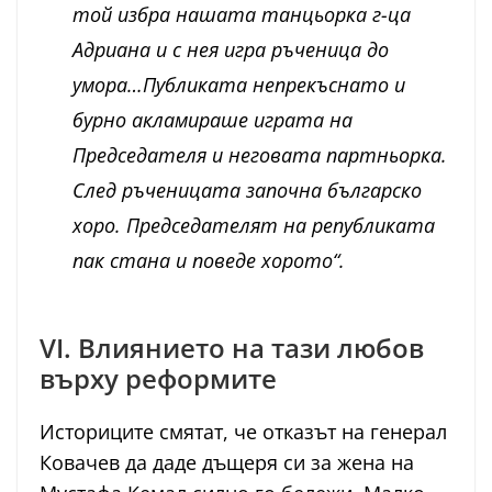
той избра нашата танцьорка г-ца
Адриана и с нея игра ръченица до
умора…Публиката непрекъснато и
бурно акламираше играта на
Председателя и неговата партньорка.
След ръченицата започна българско
хоро. Председателят на републиката
пак стана и поведе хорото“.
VI. Влиянието на тази любов
върху реформите
Историците смятат, че отказът на генерал
Ковачев да даде дъщеря си за жена на