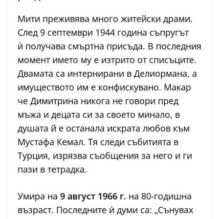
Мити преживява много житейски драми.
След 9 септември 1944 година съпругът
ѝ получава смъртна присъда. В последния
момент името му е изтрито от списъците.
Двамата са интернирани в Делиормана, а
имуществото им е конфискувано. Макар
че Димитрина никога не говори пред
мъжа и децата си за своето минало, в
душата й е останала искрата любов към
Мустафа Кемал. Тя следи събитията в
Турция, изрязва съобщения за него и ги
пази в тетрадка.
Умира на
9 август 1966 г.
на 80-годишна
възраст. Последните ѝ думи са: „Сънувах