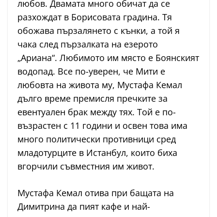
любов. Двамата много обичат да се
разхождат в Борисовата градина. Тя
обожава пързалянето с кънки, а той я
чака след пързалката на езерото
„Ариана“. Любимото им място е Боянският
водопад. Все по-уверен, че Мити е
любовта на живота му, Мустафа Кемал
дълго време премисля пречките за
евентуален брак между тях. Той е по-
възрастен с 11 години и освен това има
много политически противници сред
младотурците в Истанбул, които биха
вгорчили съвместния им живот.
Мустафа Кемал отива при бащата на
Димитрина да пият кафе и най-