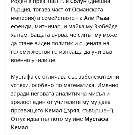
Роден е през 1881 г. в
Солун
(днешна
Гърция, тогава част от Османската
империя) в семейството на
Али Ръза
ефенди
, митничар, и майка му Зюбейде
ханъм. Бащата вярва, че синът му може
да стане виден политик и с цената на
големи жертви го изпраща да учи във
военно училище.
Мустафа се отличава със забележителни
успехи, особено по математика. Именно
заради неговата аналитична мисъл и
зрялост един от учителите му му дава
прозвището
Кемал
(„зрял, съвършен“).
Оттук идва пълното му име
Мустафа
Кемал
.