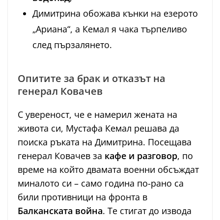
Димитрина обожава кънки на езерото
„Ариана“, а Кемал я чака търпеливо
след пързалянето.
Опитите за брак и отказът на
генерал Ковачев
С увереност, че е намерил жената на
живота си, Мустафа Кемал решава да
поиска ръката на Димитрина. Посещава
генерал Ковачев за
кафе и разговор
, по
време на който двамата военни обсъждат
миналото си – само година по-рано са
били противници на фронта в
Балканската война
. Те стигат до извода