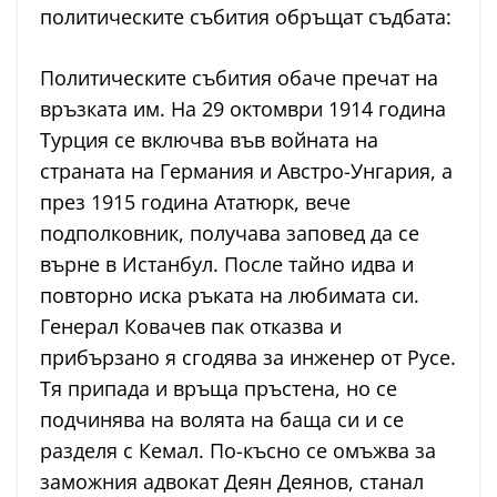
политическите събития обръщат съдбата:
Политическите събития обаче пречат на
връзката им. На 29 октомври 1914 година
Турция се включва във войната на
страната на Германия и Австро-Унгария, а
през 1915 година Ататюрк, вече
подполковник, получава заповед да се
върне в Истанбул. После тайно идва и
повторно иска ръката на любимата си.
Генерал Ковачев пак отказва и
прибързано я сгодява за инженер от Русе.
Тя припада и връща пръстена, но се
подчинява на волята на баща си и се
разделя с Кемал. По-късно се омъжва за
заможния адвокат Деян Деянов, станал