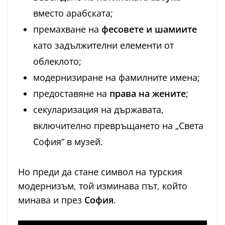
вместо арабската;
премахване на
фесовете и шамиите
като задължителни елементи от
облеклото;
модернизиране на фамилните имена;
предоставяне на
права на жените
;
секуларизация на държавата,
включително превръщането на „Света
София“ в музей.
Но преди да стане символ на турския
модернизъм, той изминава път, който
минава и през
София
.