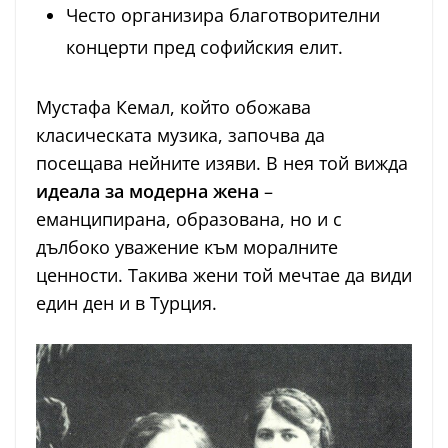
Често организира благотворителни
концерти пред софийския елит.
Мустафа Кемал, който обожава
класическата музика, започва да
посещава нейните изяви. В нея той вижда
идеала за модерна жена
–
еманципирана, образована, но и с
дълбоко уважение към моралните
ценности. Такива жени той мечтае да види
един ден и в Турция.