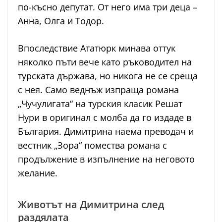
по-късно депутат. От него има три деца –
Анна, Олга и Тодор.
Впоследствие Ататюрк минава оттук
няколко пъти вече като ръководител на
турската държава, но никога не се среща
с нея. Само веднъж изпраща романа
„Чучулигата“ на турския класик Решат
Нури в оригинал с молба да го издаде в
България. Димитрина наема преводач и
вестник „Зора“ помества романа с
продължение в изпълнение на неговото
желание.
Животът на Димитрина след
раздялата