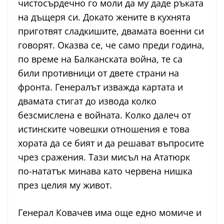
чистосърдечно го моли да му даде ръката
на дъщеря си. Докато жените в кухнята
приготвят сладкишите, двамата военни си
говорят. Оказва се, че само преди година,
по време на Балканската война, те са
били противници от двете страни на
фронта. Генералът изважда картата и
двамата стигат до извода колко
безсмислена е войната. Колко далеч от
истинските човешки отношения е това
хората да се бият и да решават въпросите
чрез сражения. Тази мисъл на Ататюрк
по-нататък минава като червена нишка
през целия му живот.
Генерал Ковачев има още едно момиче и