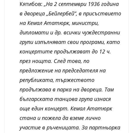
Кятибов:
„На 2 септември 1936 година
в двореца „Бейлербей“, в присъствието
на Кемал Ататюрк, министри,
дипломати и др. всички чуждестранни
групи изпълняват свои програми, като
концертите продължават до 12 ч.
през нощта. След това, по
предложение на председателя на
републиката, тържеството
продължава в парка на двореца. Там
българската танцова група изнася
още един концерт. Кемал Ататюрк
стана и пожела да вземе лично
участие в ръченицата. За партньорка