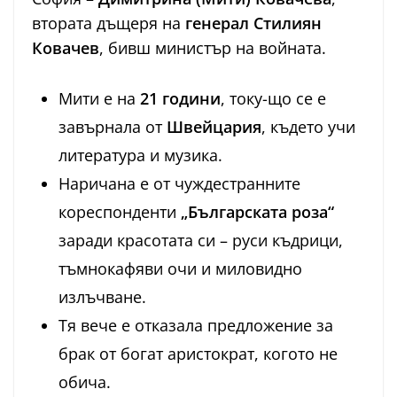
втората дъщеря на
генерал Стилиян
Ковачев
, бивш министър на войната.
Мити е на
21 години
, току-що се е
завърнала от
Швейцария
, където учи
литература и музика.
Наричана е от чуждестранните
кореспонденти
„Българската роза“
заради красотата си – руси къдрици,
тъмнокафяви очи и миловидно
излъчване.
Тя вече е отказала предложение за
брак от богат аристократ, когото не
обича.