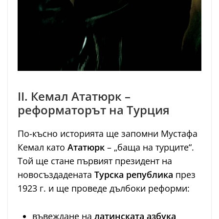
II. Кемал Ататюрк –
реформаторът на Турция
По-късно историята ще запомни Мустафа
Кемал като
Ататюрк
– „баща на турците“.
Той ще стане първият президент на
новосъздадената
Турска република
през
1923 г. и ще проведе дълбоки реформи:
въвеждане на
латинската азбука