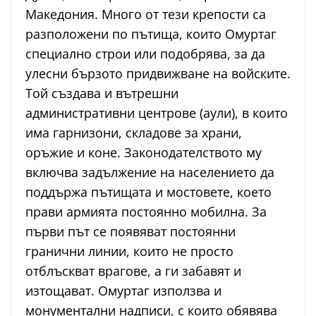
Македония. Много от тези крепости са
разположени по пътища, които Омуртаг
специално строи или подобрява, за да
улесни бързото придвижване на войските.
Той създава и вътрешни
административни центрове (аули), в които
има гарнизони, складове за храни,
оръжие и коне. Законодателството му
включва задължение на населението да
поддържа пътищата и мостовете, което
прави армията постоянно мобилна. За
първи път се появяват постоянни
гранични линии, които не просто
отблъскват врагове, а ги забавят и
изтощават. Омуртаг използва и
монументални надписи, с които обявява