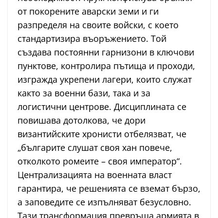
от покорените аварски земи и ги
разпределя на своите войски, с което
стандартизира въоръжението. Той
създава постоянни гарнизони в ключови
пунктове, контролира пътища и проходи,
изгражда укрепени лагери, които служат
както за военни бази, така и за
логистични центрове. Дисциплината се
повишава дотолкова, че дори
византийските хронисти отбелязват, че
„българите слушат своя хан повече,
отколкото ромеите – своя император“.
Централизацията на военната власт
гарантира, че решенията се вземат бързо,
а заповедите се изпълняват безусловно.
Тази трансформация превръща армията в