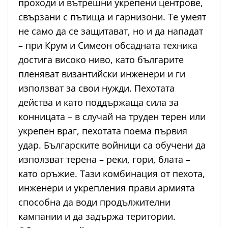
проходи и вътрешни укрепени центрове,
свързани с пътища и гарнизони. Те умеят
не само да се защитават, но и да нападат
– при Крум и Симеон обсадната техника
достига високо ниво, като българите
пленяват византийски инженери и ги
използват за свои нужди. Пехотата
действа и като поддържаща сила за
конницата – в случай на труден терен или
укрепен враг, пехотата поема първия
удар. Българските войници са обучени да
използват терена – реки, гори, блата –
като оръжие. Тази комбинация от пехота,
инженери и укрепления прави армията
способна да води продължителни
кампании и да задържа територии.