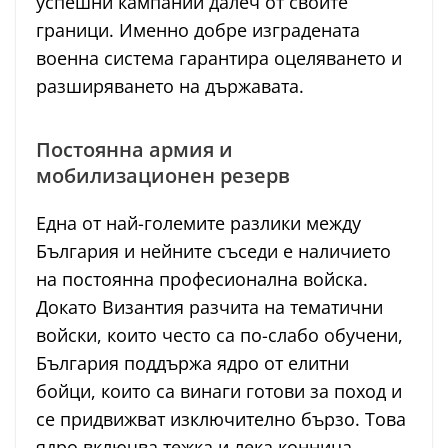
успешни кампании далеч от своите
граници. Именно добре изградената
военна система гарантира оцеляването и
разширяването на държавата.
Постоянна армия и
мобилизационен резерв
Една от най-големите разлики между
България и нейните съседи е наличието
на постоянна професионална войска.
Докато Византия разчита на тематични
войски, които често са по-слабо обучени,
България поддържа ядро от елитни
бойци, които са винаги готови за поход и
се придвижват изключително бързо. Това
ядро включва тежка и лека конница,