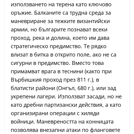
използването на терена като ключово
оръжие. Балканите са трудна среда за
маневриране за тежките византийски
армии, но българите познават всеки
проход, река и долина, което им дава
стратегическо предимство. Те рядко
влизат в битка в открито поле, ако не са
сигурни в предимство. Вместо това
примамват врага в теснини (както при
Върбишкия проход през 811 г.), в
блатисти райони (Онгъл, 680 г.), или зад
укрепени лагери. Използват засади, но не
като дребни партизански действия, а като
организирани операции с хиляди
войници. Маневреността на конницата
позволява внезапни атаки по фланговете