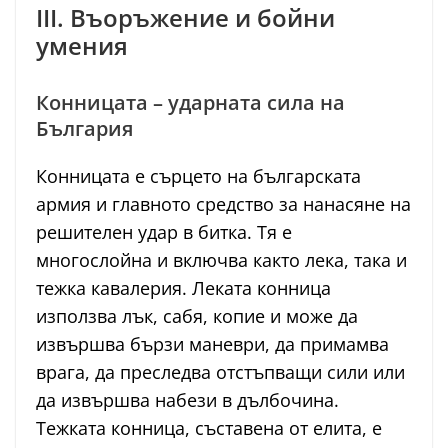
III. Въоръжение и бойни
умения
Конницата – ударната сила на
България
Конницата е сърцето на българската
армия и главното средство за нанасяне на
решителен удар в битка. Тя е
многослойна и включва както лека, така и
тежка кавалерия. Леката конница
използва лък, сабя, копие и може да
извършва бързи маневри, да примамва
врага, да преследва отстъпващи сили или
да извършва набези в дълбочина.
Тежката конница, съставена от елита, е