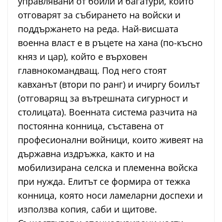
управлявани от боили и багатури, които
отговарят за събирането на войски и
поддържането на реда. Най-висшата
военна власт е в ръцете на хана (по-късно
княз и цар), който е върховен
главнокомандващ. Под него стоят
кавханът (втори по ранг) и ичиргу боилът
(отговарящ за вътрешната сигурност и
столицата). Военната система разчита на
постоянна конница, съставена от
професионални войници, които живеят на
държавна издръжка, както и на
мобилизирана селска и племенна войска
при нужда. Елитът се формира от тежка
конница, която носи ламеларни доспехи и
използва копия, саби и щитове.