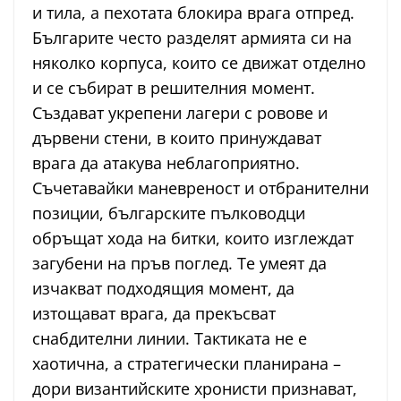
и тила, а пехотата блокира врага отпред.
Българите често разделят армията си на
няколко корпуса, които се движат отделно
и се събират в решителния момент.
Създават укрепени лагери с ровове и
дървени стени, в които принуждават
врага да атакува неблагоприятно.
Съчетавайки маневреност и отбранителни
позиции, българските пълководци
обръщат хода на битки, които изглеждат
загубени на пръв поглед. Те умеят да
изчакват подходящия момент, да
изтощават врага, да прекъсват
снабдителни линии. Тактиката не е
хаотична, а стратегически планирана –
дори византийските хронисти признават,