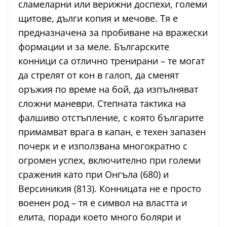
сламеларни или верижни доспехи, големи
щитове, дълги копия и мечове. Тя е
предназначена за пробиване на вражески
формации и за меле. Българските
конници са отлично тренирани – те могат
да стрелят от кон в галоп, да сменят
оръжия по време на бой, да изпълняват
сложни маневри. Степната тактика на
фалшиво отстъпление, с която българите
примамват врага в капан, е техен запазен
почерк и е използвана многократно с
огромен успех, включително при големи
сражения като при Онгъла (680) и
Версиникия (813). Конницата не е просто
военен род – тя е символ на властта и
елита, поради което много боляри и