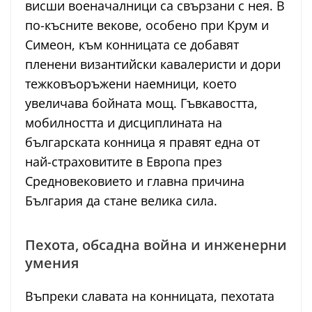
висши военачалници са свързани с нея. В
по-късните векове, особено при Крум и
Симеон, към конницата се добавят
пленени византийски кавалеристи и дори
тежковъоръжени наемници, което
увеличава бойната мощ. Гъвкавостта,
мобилността и дисциплината на
българската конница я правят една от
най-страховитите в Европа през
Средновековието и главна причина
България да стане велика сила.
Пехота, обсадна война и инженерни
умения
Въпреки славата на конницата, пехотата