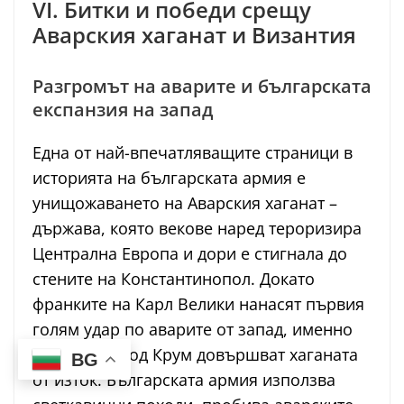
VI. Битки и победи срещу
Аварския хаганат и Византия
Разгромът на аварите и българската
експанзия на запад
Една от най-впечатляващите страници в
историята на българската армия е
унищожаването на Аварския хаганат –
държава, която векове наред тероризира
Централна Европа и дори е стигнала до
стените на Константинопол. Докато
франките на Карл Велики нанасят първия
голям удар по аварите от запад, именно
българите под Крум довършват хаганата
BG
от изток. Българската армия използва