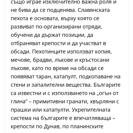
също играе изключително важна роля и
не бива да се подценява. Славянската
пехота е основата, върху която се
развиват по-организирани отряди,
обучени да държат позиции, да
отбраняват крепости и да участват в
обсади. Пехотинците използват копия,
мечове, брадви, лъкове и кръстосани
лъкове, като по време на обсади се
появяват таран, катапулт, подкопаване на
стени и запалителни вещества. Българите
са известни и с използването на „огън от
глина“ – примитивни гранати, хвърляни с
прашки или катапулти. Укрепителната
система на българите е впечатляваща –
крепости по Дунав, по планинските