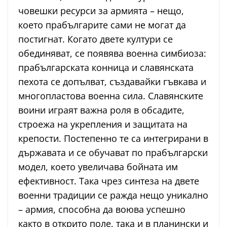
човешки ресурси за армията – нещо,
което прабългарите сами не могат да
постигнат. Когато двете култури се
обединяват, се появява военна симбиоза:
прабългарската конница и славянската
пехота се допълват, създавайки гъвкава и
многопластова военна сила. Славянските
воини играят важна роля в обсадите,
строежа на укрепления и защитата на
крепости. Постепенно те са интегрирани в
държавата и се обучават по прабългарски
модел, което увеличава бойната им
ефективност. Така чрез синтеза на двете
военни традиции се ражда нещо уникално
– армия, способна да воюва успешно
както в открито поле, така и в планински и