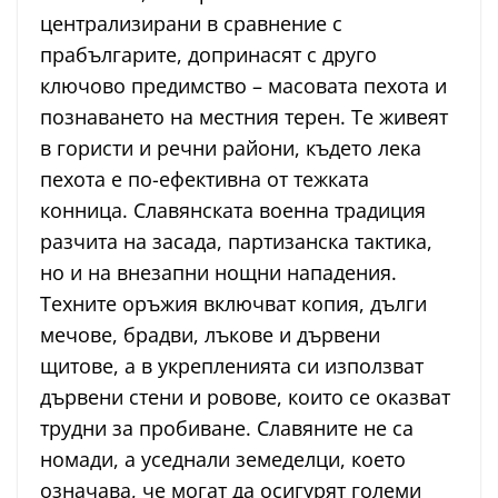
централизирани в сравнение с
прабългарите, допринасят с друго
ключово предимство – масовата пехота и
познаването на местния терен. Те живеят
в гористи и речни райони, където лека
пехота е по-ефективна от тежката
конница. Славянската военна традиция
разчита на засада, партизанска тактика,
но и на внезапни нощни нападения.
Техните оръжия включват копия, дълги
мечове, брадви, лъкове и дървени
щитове, а в укрепленията си използват
дървени стени и ровове, които се оказват
трудни за пробиване. Славяните не са
номади, а уседнали земеделци, което
означава, че могат да осигурят големи