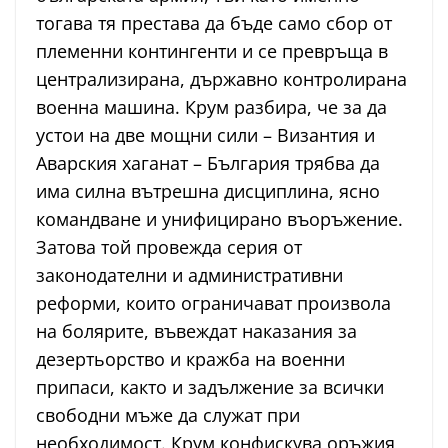
тогава тя престава да бъде само сбор от
племенни контингенти и се превръща в
централизирана, държавно контролирана
военна машина. Крум разбира, че за да
устои на две мощни сили – Византия и
Аварския хаганат – България трябва да
има силна вътрешна дисциплина, ясно
командване и унифицирано въоръжение.
Затова той провежда серия от
законодателни и административни
реформи, които ограничават произвола
на болярите, въвеждат наказания за
дезертьорство и кражба на военни
припаси, както и задължение за всички
свободни мъже да служат при
необходимост. Крум конфискува оръжия