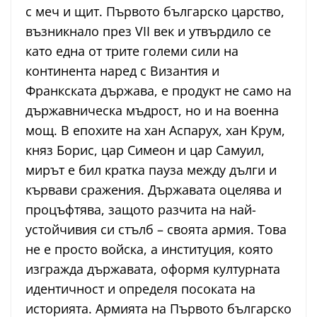
с меч и щит. Първото българско царство,
възникнало през VII век и утвърдило се
като една от трите големи сили на
континента наред с Византия и
Франкската държава, е продукт не само на
държавническа мъдрост, но и на военна
мощ. В епохите на хан Аспарух, хан Крум,
княз Борис, цар Симеон и цар Самуил,
мирът е бил кратка пауза между дълги и
кървави сражения. Държавата оцелява и
процъфтява, защото разчита на най-
устойчивия си стълб – своята армия. Това
не е просто войска, а институция, която
изгражда държавата, оформя културната
идентичност и определя посоката на
историята. Армията на Първото българско