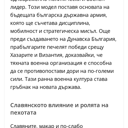
лидер. Този модел поставя основата на
бъдещата българска държавна армия,
която ще съчетава дисциплина,
мобилност и стратегическа мисъл. Още
преди създаването на Дунавска България,
прабългарите печелят победи срещу
Хазарите и Византия, доказвайки, че
тяхната военна организация е способна
да се противопостави дори на по-големи
сили. Тази ранна военна култура става
гръбнак на новата държава.
Славянското влияние и ролята на
пехотата
Славяните, макар и по-слабо