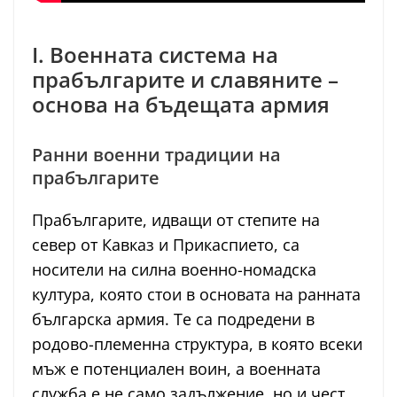
I. Военната система на
прабългарите и славяните –
основа на бъдещата армия
Ранни военни традиции на
прабългарите
Прабългарите, идващи от степите на
север от Кавказ и Прикаспието, са
носители на силна военно-номадска
култура, която стои в основата на ранната
българска армия. Те са подредени в
родово-племенна структура, в която всеки
мъж е потенциален воин, а военната
служба е не само задължение, но и чест.