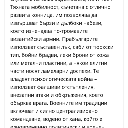
Тяхната мобилност, съчетана с отлично
развита конница, им позволява да
извършват бързи и дълбоки набези,
което изненадва по-тромавите
византийски армии. Прабългарите
използват съставен лък, саби от тюркски
тип, бойни брадви, леки брони от кожа
или метални пластини, а някои елитни
части носят ламеларни доспехи. Те
владеят психологическата война –
използват фалшиви отстъпления,
внезапни атаки и обкръжения, което
обърква врага. Военните им традиции
включват и силно централизирано
командване, водено от хана, който е
едновременно политически и военен