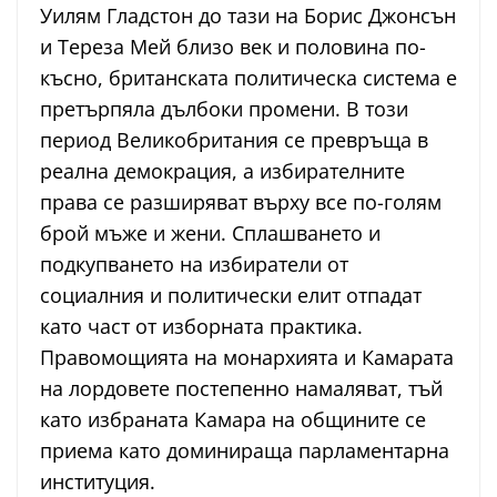
Уилям Гладстон до тази на Борис Джонсън
и Тереза Мей близо век и половина по-
късно, британската политическа система е
претърпяла дълбоки промени. В този
период Великобритания се превръща в
реална демокрация, а избирателните
права се разширяват върху все по-голям
брой мъже и жени. Сплашването и
подкупването на избиратели от
социалния и политически елит отпадат
като част от изборната практика.
Правомощията на монархията и Камарата
на лордовете постепенно намаляват, тъй
като избраната Камара на общините се
приема като доминираща парламентарна
институция.