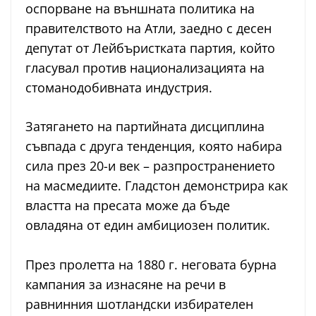
оспорване на външната политика на
правителството на Атли, заедно с десен
депутат от Лейбъристката партия, който
гласувал против национализацията на
стоманодобивната индустрия.
Затягането на партийната дисциплина
съвпада с друга тенденция, която набира
сила през 20-и век – разпространението
на масмедиите. Гладстон демонстрира как
властта на пресата може да бъде
овладяна от един амбициозен политик.
През пролетта на 1880 г. неговата бурна
кампания за изнасяне на речи в
равнинния шотландски избирателен