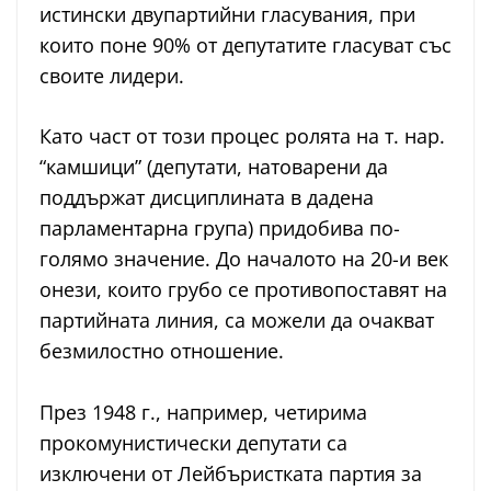
истински двупартийни гласувания, при
които поне 90% от депутатите гласуват със
своите лидери.
Като част от този процес ролята на т. нар.
“камшици” (депутати, натоварени да
поддържат дисциплината в дадена
парламентарна група) придобива по-
голямо значение. До началото на 20-и век
онези, които грубо се противопоставят на
партийната линия, са можели да очакват
безмилостно отношение.
През 1948 г., например, четирима
прокомунистически депутати са
изключени от Лейбъристката партия за