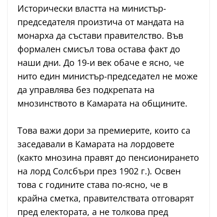
Исторически властта на министър-
председателя произтича от мандата на
монарха да състави правителство. Във
формален смисъл това остава факт до
наши дни. До 19-и век обаче е ясно, че
нито един министър-председател не може
да управлява без подкрепата на
мнозинството в Камарата на общините.
Това важи дори за премиерите, които са
заседавали в Камарата на лордовете
(както мнозина правят до пенсионирането
на лорд Солсбъри през 1902 г.). Освен
това с годините става по-ясно, че в
крайна сметка, правителствата отговарят
пред електората, а не толкова пред