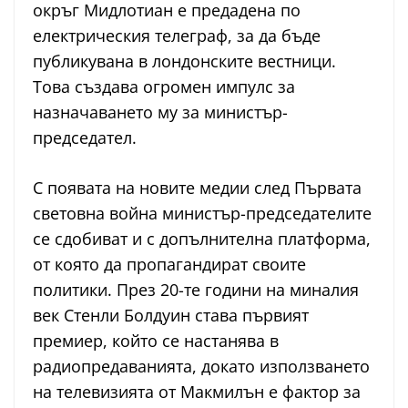
окръг Мидлотиан е предадена по
електрическия телеграф, за да бъде
публикувана в лондонските вестници.
Това създава огромен импулс за
назначаването му за министър-
председател.
С появата на новите медии след Първата
световна война министър-председателите
се сдобиват и с допълнителна платформа,
от която да пропагандират своите
политики. През 20-те години на миналия
век Стенли Болдуин става първият
премиер, който се настанява в
радиопредаванията, докато използването
на телевизията от Макмилън е фактор за