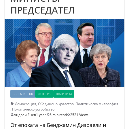
ПРЕДСЕДАТЕЛ
БЪЛГАРИ В UK
ИСТОРИЯ
ПОЛИТИКА
Демокрация
,
Обединено кралство
,
Политическа философия
,
Политическо устройство
Андрей Енев
1 year
6 min read
2521 Views
От епохата на Бенджамин Дизраели и