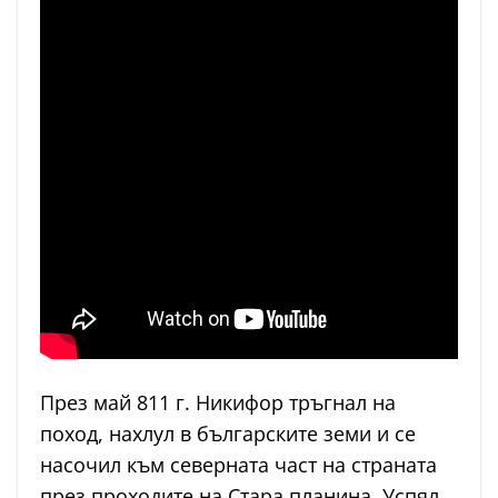
През май 811 г. Никифор тръгнал на
поход, нахлул в българските земи и се
насочил към северната част на страната
през проходите на Стара планина. Успял