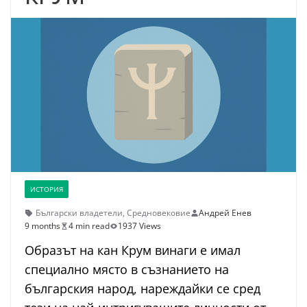
ИСТОРИЯ
Български владетели
,
Средновековие
Андрей Енев
9 months
4 min read
1937 Views
Образът на кан Крум винаги е имал
специално място в съзнанието на
българския народ, нареждайки се сред