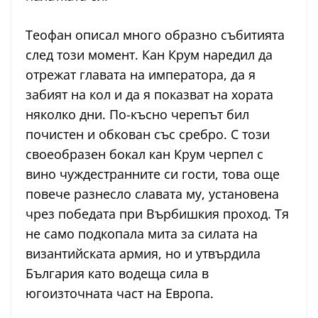
Теофан описал много образно събитията
след този момент. Кан Крум наредил да
отрежат главата на императора, да я
забият на кол и да я показват на хората
няколко дни. По-късно черепът бил
почистен и обкован със сребро. С този
своеобразен бокал кан Крум черпел с
вино чуждестранните си гости, това още
повече разнесло славата му, установена
чрез победата при Върбишкия проход. Тя
не само подкопала мита за силата на
византийската армия, но и утвърдила
България като водеща сила в
югоизточната част на Европа.