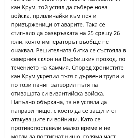
кан Крум, той успял да събере нова
войска, привличайки към нея и
привърженици от аварите. Така се
стигнало да развръзката на 25 срещу 26
юли, която императорът въобще не
очаквал. Решителната битка се състояла в
северния склон на Върбишкия проход, по
течението на Камчия. Според хронистите
кан Крум укрепил пътя с дървени трупи и
по този начин затворил пътя на
отиващата си византийска войска.
Напълно объркана, тя не успяла да
направи нищо, с което да се защити от
атакуващите ги войници. Като се
противопоставяли малко време и не
могли да постигнат нищо, голяма част