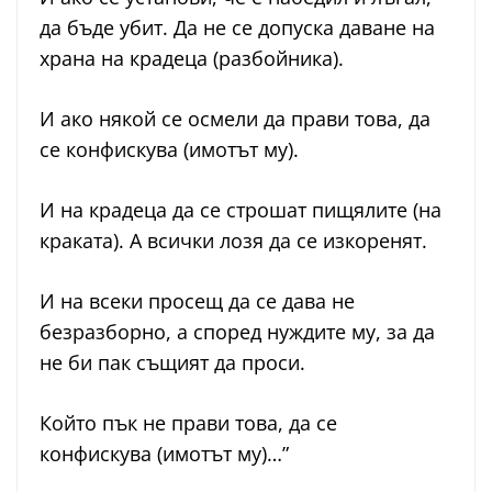
да бъде убит. Да не се допуска даване на
храна на крадеца (разбойника).
И ако някой се осмели да прави това, да
се конфискува (имотът му).
И на крадеца да се строшат пищялите (на
краката). А всички лозя да се изкоренят.
И на всеки просещ да се дава не
безразборно, а според нуждите му, за да
не би пак същият да проси.
Който пък не прави това, да се
конфискува (имотът му)…”