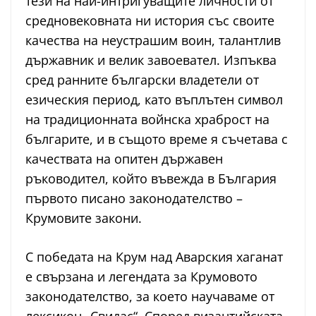
тези на най-интригуващите личности от
средновековната ни история със своите
качества на неустрашим воин, талантлив
държавник и велик завоевател. Изпъква
сред ранните български владетели от
езическия период, като въплътен символ
на традиционната войнска храброст на
българите, и в същото време я съчетава с
качествата на опитен държавен
ръководител, който въвежда в България
първото писано законодателство –
Крумовите закони.
С победата на Крум над Аварския хаганат
е свързана и легендата за Крумовото
законодателство, за което научаваме от