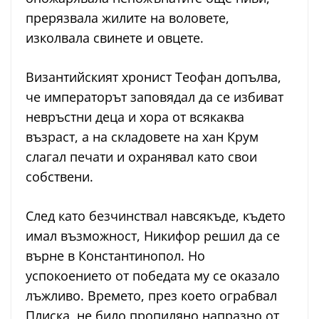
прерязвала жилите на воловете,
изколвала свинете и овцете.
Византийският хронист Теофан допълва,
че императорът заповядал да се избиват
невръстни деца и хора от всякаква
възраст, а на складовете на хан Крум
слагал печати и охранявал като свои
собствени.
След като безчинствал навсякъде, където
имал възможност, Никифор решил да се
върне в Константинопол. Но
успокоението от победата му се оказало
лъжливо. Времето, през което ограбвал
Плиска, не било пропиляно напразно от