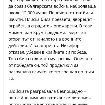
да срази българската войска, наброяваща
около 12 000 души. Повечето от тях били
избити. Плиска била превзета, дворецът –
ограбен, а сградите – опожарени. В този
момент хан Крум предложил мир – за
втори път от началото на военните
действия. И за втори път Никифор
отказал, убеден в крайната си победа.
Това била голямата му грешка. Опиянен
от победата си, той продължил да
разрушава всичко, което срещал по пътя
си.
„Войската разграбвала безпощадно –
пише Анонимният ватикански летопис –
опожарявала непожънатите още ниви,