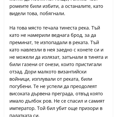
ромеите били избити, а останалите, като
видели това, побягнали.
На това място течала тинеста река. Тъй
като не намерили веднага брод, за да
преминат, те изпопадали в реката. Тъй
като навлезли в нея заедно с конете си и
не можели да излязат, затънали в тинята и
били газени от онези, които пристигали
отзад. Дори малкото византийски
войници, изплували от реката, били
погубени. Те не успели да преодолеят
високата дървена преграда, отвъд която
имало дълбок ров. Не се спасил и самият
император. Той бил убит още призори в
палатката си.