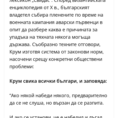
лексикон „Свидас“. Според византийската
енциклопедия от X в., българският
владетел събира пленените по време на
военната кампания аварски първенци в
опит да разбере каква е причината за
упадъка на тяхната някога могъща
държава. Съобразно техните отговори,
Крум изготвя система от законови норм,
насочени срещу конкретни обществени
проблеми:
Крум свика всички българи, и заповяда:
“Ако някой набеди някого, предварително
да се не слуша, но вързан да се разпита.
И ако се установи, че е набедил и лъгал,