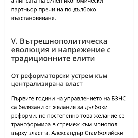
а липсата на силен икономически
партньор пречи на по-дълбоко
възстановяване.
V. Вътрешнополитическа
еволюция и напрежение с
традиционните елити
От реформаторски устрем към
централизирана власт
Първите години на управлението на БЗНС
са белязани от желание за дълбоки
реформи, но постепенно това желание се
трансформира в стремеж към монопол
върху властта. Александър Стамболийски