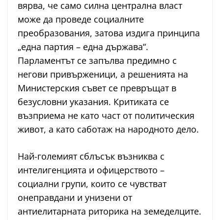
вярва, че само силна централна власт
може да проведе социалните
преобразования, затова издига принципа
„една партия – една държава“.
Парламентът се запълва предимно с
негови привърженици, а решенията на
Министерския съвет се превръщат в
безусловни указания. Критиката се
възприема не като част от политическия
живот, а като саботаж на народното дело.
Най-големият сблъсък възниква с
интелигенцията и офицерството –
социални групи, които се чувстват
онеправдани и унизени от
антиелитарната риторика на земеделците.