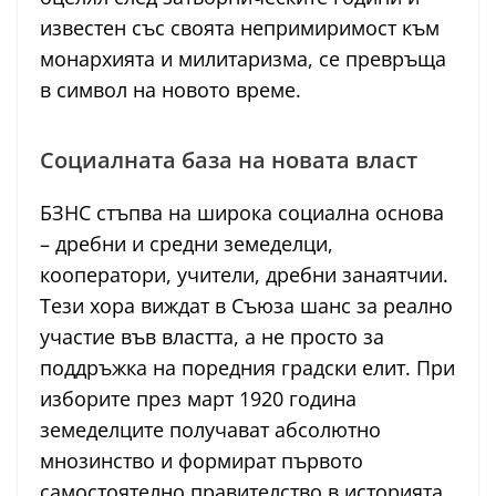
известен със своята непримиримост към
монархията и милитаризма, се превръща
в символ на новото време.
Социалната база на новата власт
БЗНС стъпва на широка социална основа
– дребни и средни земеделци,
кооператори, учители, дребни занаятчии.
Тези хора виждат в Съюза шанс за реално
участие във властта, а не просто за
поддръжка на поредния градски елит. При
изборите през март 1920 година
земеделците получават абсолютно
мнозинство и формират първото
самостоятелно правителство в историята