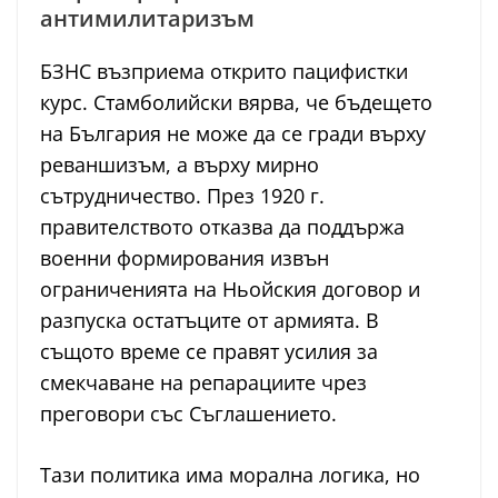
антимилитаризъм
БЗНС възприема открито пацифистки
курс. Стамболийски вярва, че бъдещето
на България не може да се гради върху
реваншизъм, а върху мирно
сътрудничество. През 1920 г.
правителството отказва да поддържа
военни формирования извън
ограниченията на Ньойския договор и
разпуска остатъците от армията. В
същото време се правят усилия за
смекчаване на репарациите чрез
преговори със Съглашението.
Тази политика има морална логика, но