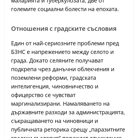
маларията и туберкулозата, две от
големите социални болести на епохата.
Отношения с градските съсловия
Един от най-сериозните проблеми пред
БЗНС е напрежението между селото и
града. Докато селяните получават
подкрепа чрез данъчни облекчения и
поземлени реформи, градската
интелигенция, чиновничество и
офицерство се чувстват
маргинализирани. Намаляването на
държавните разходи за администрацията,
съкращаването на чиновници и
публичната реторика срещу „паразитните