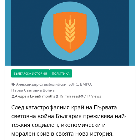
БЪЛГАРСКА ИСТОРИЯ
ПОЛИТИКА
Александър Стамболийски
,
БЗНС
,
ВМРО
,
Първа Световна Война
Андрей Енев
9 months
19 min read
717 Views
След катастрофалния край на Първата
световна война България преживява най-
тежкия социален, икономически и
морален срив в своята нова история.