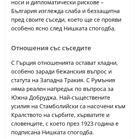
носи и дипломатически рискове –
България изглежда слаба и беззащитна
пред своите съседи, което ще се прояви
особено ясно след Нишката спогодба.
Отношения със съседите
С Гърция отношенията остават хладни,
особено заради бежанския въпрос и
статута на Западна Тракия. С Румъния
няма реален напредък по въпроса за
Южна Добруджа. Най-съществените
усилия на Стамболийски са насочени към
Кралството на сърбите, хърватите и
словенците, с което през 1923 година е
подписана Нишката спогодба.