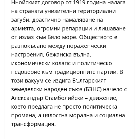
Ньойският договор от 1919 година налага
на страната унизителни териториални
загуби, драстично намаляване на
армията, огромни репарации и лишаване
от излаз към Бяло море. Обществото е
разпокъсано между пораженчески
настроения, бежанска вълна,
икономически колапс и политическо
недоверие към традиционните партии. В
този вакуум се издига Българският
земеделски народен съюз (БЗНС) начело с
Александър Стамболийски – движение,
което предлага не просто политическа
промяна, а цялостна морална и социална
трансформация.