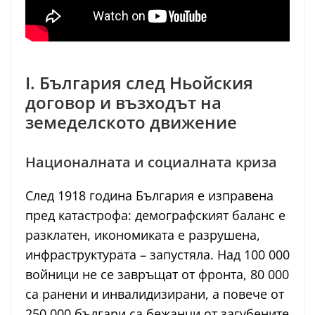
I. България след Ньойския
договор и възходът на
земеделското движение
Националната и социалната криза
След 1918 година България е изправена
пред катастрофа: демографският баланс е
разклатен, икономиката е разрушена,
инфраструктурата – запустяла. Над 100 000
войници не се завръщат от фронта, 80 000
са ранени и инвалидизирани, а повече от
250 000 българи са бежанци от загубените