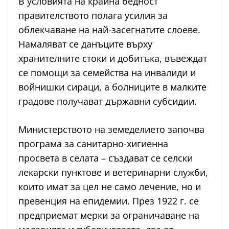
В условията на крайна бедност
правителството полага усилия за
облекчаване на най-засегнатите слоеве.
Намаляват се данъците върху
хранителните стоки и добитъка, въвеждат
се помощи за семейства на инвалиди и
войнишки сираци, а болниците в малките
градове получават държавни субсидии.
Министерството на земеделието започва
програма за санитарно-хигиенна
просвета в селата – създават се селски
лекарски пунктове и ветеринарни служби,
които имат за цел не само лечение, но и
превенция на епидемии. През 1922 г. се
предприемат мерки за ограничаване на