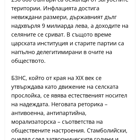
територии. Инфлацията достига
невиждани размери, държавният дълг
надхвърля 9 милиарда лева, а доходите на
селяните се сриват. В същото време
царската институция и старите партии са
напълно делегитимирани в очите на
обществото.
БЗНС, който от края на XIX век се
утвърждава като движение на селската
прослойка, се явява естественият носител
на надеждата. Неговата реторика –
антивоенна, антипартийна,
морализаторска – съответства на
обществените настроения. Стамболийски,
оцелял след затворническите години и