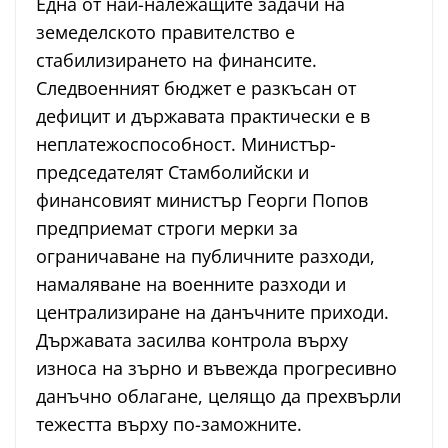
Една от най-належащите задачи на
земеделското правителство е
стабилизирането на финансите.
Следвоенният бюджет е разкъсан от
дефицит и държавата практически е в
неплатежоспособност. Министър-
председателят Стамболийски и
финансовият министър Георги Попов
предприемат строги мерки за
ограничаване на публичните разходи,
намаляване на военните разходи и
централизиране на данъчните приходи.
Държавата засилва контрола върху
износа на зърно и въвежда прогресивно
данъчно облагане, целящо да прехвърли
тежестта върху по-заможните.