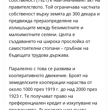
собственост (1921) е най-значимият акт на
правителството. Той ограничава частната
собственост върху земята до 300 декара и
предвижда преразпределяне на
излишъците между безимотните и
малоимотните селяни. Целта е
създаването на широка прослойка от
самостоятелни стопани – гръбнак на
бъдещата трудова държава.
Паралелно с това се развива и
кооперативното движение. Броят на
земеделските кооперации нараства от
около 1000 през 1919 г. до над 2000 през
1923 г. Те получават право на
преференциален кредит и изкупуване на
продукцията. Държавата насърчава