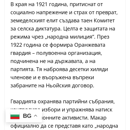
В края на 1921 година, притиснат от
социално напрежение и страх от преврат,
земеделският елит създава таен Комитет
за селска диктатура. Целта е защитата на
режима чрез „народна милиция“. През
1922 година се формира Оранжевата
гвардия – полувоенна организация,
подчинена не на държавата, а на
партията. Тя наброява десетки хиляди
членове и е въоръжена въпреки
забраните на Ньойския договор.
Гвардията охранява партийни събрания,
контролира избори и упражнява натиск
BG
над опозиционните активисти. Макар
официално да се представя като „народна