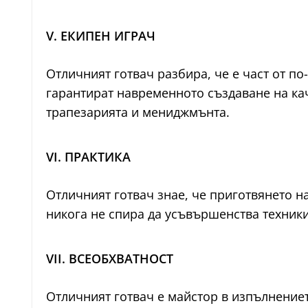
V. ЕКИПЕН ИГРАЧ
Отличният готвач разбира, че е част от по
гарантират навременното създаване на кач
трапезарията и мениджмънта.
VI. ПРАКТИКА
Отличният готвач знае, че приготвянето на
никога не спира да усъвършенства техники
VII. ВСЕОБХВАТНОСТ
Отличният готвач е майстор в изпълнениет