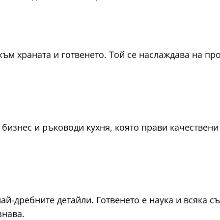
към храната и готвенето. Той се наслаждава на пр
 бизнес и ръководи кухня, която прави качествени
й-дребните детайли. Готвенето е наука и всяка съ
знава.