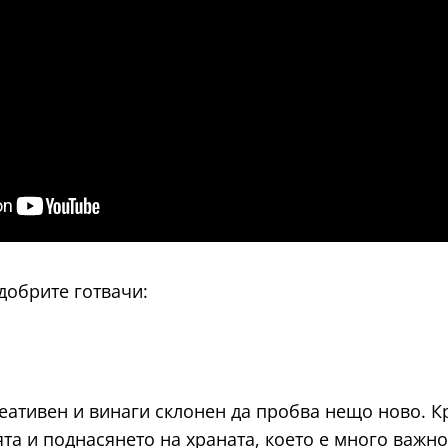
добрите готвачи:
еативен и винаги склонен да пробва нещо ново. К
ята и поднасянето на храната, което е много важн