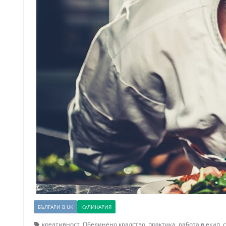
БЪЛГАРИ В UK
КУЛИНАРИЯ
креативност
,
Обединено кралство
,
практика
,
работа в екип
,