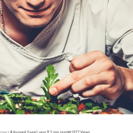
страст
Андрей Енев
1 year
3 min read
1877 Views