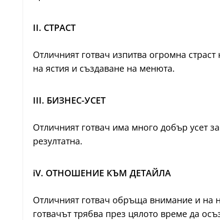
II. СТРАСТ
Отличният готвач изпитва огромна страст 
на ястия и създаване на менюта.
III. БИЗНЕС-УСЕТ
Отличният готвач има много добър усет за
резултатна.
iV. ОТНОШЕНИЕ КЪМ ДЕТАЙЛА
Отличният готвач обръща внимание и на на
готвачът трябва през цялото време да осъ