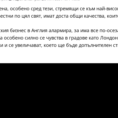
на, особено сред тези, стремящи се към най-висо
естни по цял свят, имат доста общи качества, коит
кия бизнес в Англия алармира, за има все по-осе
а особено силно се чувства в градове като Лондо
ки и се увеличават, което ще бъде допълнителен с