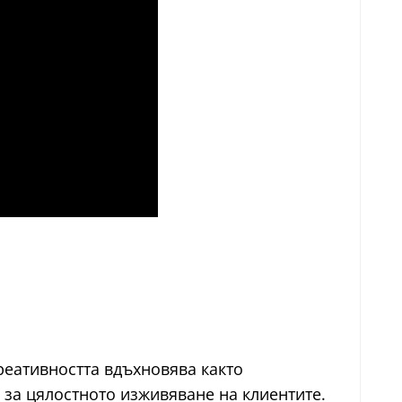
реативността вдъхновява както
о за цялостното изживяване на клиентите.