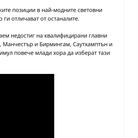
ките позиции в най-модните световни
о ги отличават от останалите.
заем недостиг на квалифицирани главни
н, Манчестър и Бирмингам, Саутхамптън и
тимул повече млади хора да изберат тази