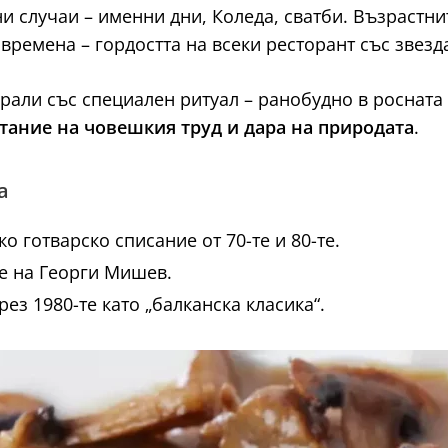
и случаи – именни дни, Коледа, сватби. Възрастнит
 времена – гордостта на всеки ресторант със звезда
ирали със специален ритуал – ранобудно в росната
тание на човешкия труд и дара на природата
.
а
о готварско списание от 70-те и 80-те.
е на Георги Мишев.
з 1980-те като „балканска класика“.