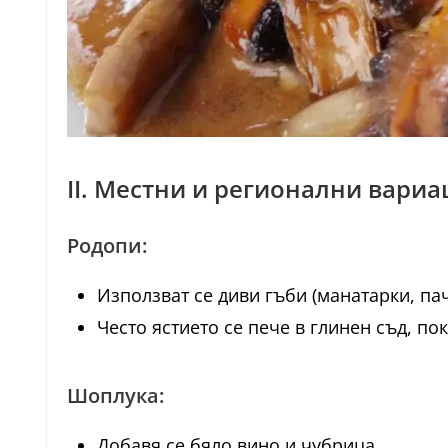
II. Местни и регионални вари
Родопи:
Използват се диви гъби (манатарки, пач
Често ястието се пече в глинен съд, пок
Шоплука:
Добавя се бяло вино и чубрица.