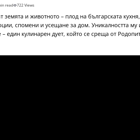
in read
722 Views
ат земята и животното – плод на българската кухня
оции, спомени и усещане за дом. Уникалността му 
е – един кулинарен дует, който се среща от Родопи