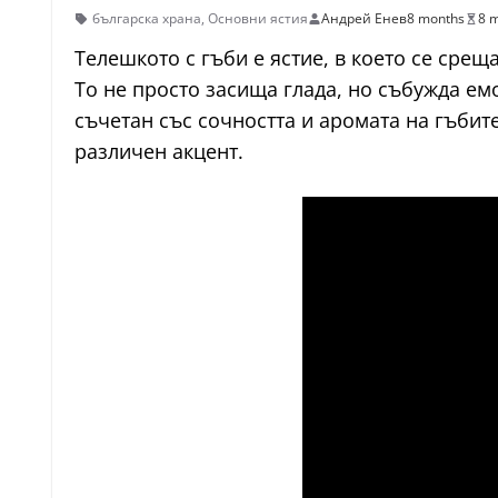
българска храна
,
Основни ястия
Андрей Енев
8 months
8 m
Телешкото с гъби е ястие, в което се срещ
То не просто засища глада, но събужда ем
съчетан със сочността и аромата на гъбит
различен акцент.