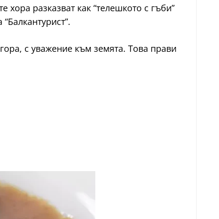
е хора разказват как “телешкото с гъби”
 “Балкантурист”.
 гора, с уважение към земята. Това прави