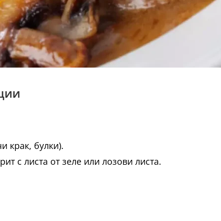
ации
и крак, булки).
рит с листа от зеле или лозови листа.