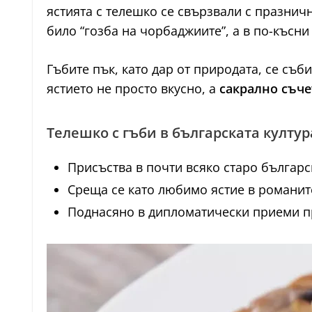
ястията с телешко се свързвали с празничн
било “гозба на чорбаджиите”, а в по-късни
Гъбите пък, като дар от природата, се съб
ястието не просто вкусно, а
сакрално съче
Телешко с гъби в българската култур
Присъства в почти всяко старо българск
Среща се като любимо ястие в романит
Поднасяно в дипломатически приеми пре