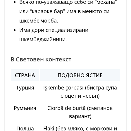
Всяко по-уважаващо себе си “механа”
или “караоке бар” има в менюто си
шкембе чорба.
Има дори специализирани
шкембеджийници.
В Световен контекст
СТРАНА
ПОДОБНО ЯСТИЕ
Турция
İşkembe çorbası (бистра супа
с оцет и чесън)
Румъния
Ciorbă de burtă (сметанов
вариант)
Полша
Flaki (без мляко, с моркови и