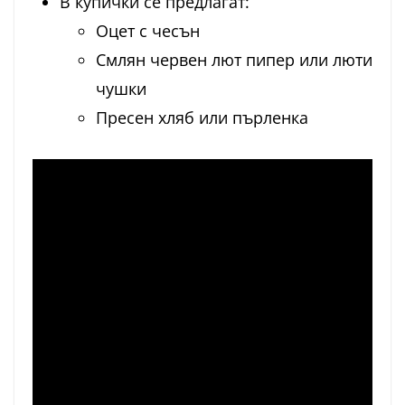
В купички се предлагат:
Оцет с чесън
Смлян червен лют пипер или люти
чушки
Пресен хляб или пърленка