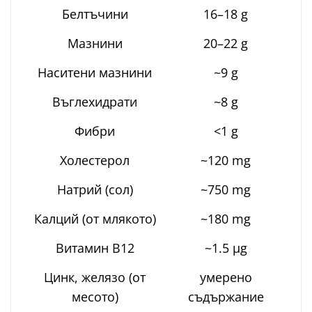
Белтъчини
16–18 g
Мазнини
20–22 g
Наситени мазнини
~9 g
Въглехидрати
~8 g
Фибри
<1 g
Холестерол
~120 mg
Натрий (сол)
~750 mg
Калций (от млякото)
~180 mg
Витамин B12
~1.5 µg
Цинк, желязо (от
умерено
месото)
съдържание