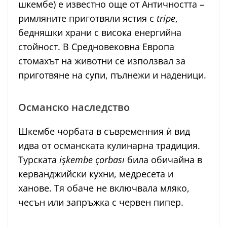
шкембе) е известно още от Античността –
римляните приготвяли ястия с
tripe
,
бедняшки храни с висока енергийна
стойност. В Средновековна Европа
стомахът на животни се използвал за
приготвяне на супи, пълнежи и наденици.
Османско наследство
Шкембе чорбата в съвременния ѝ вид
идва от османската кулинарна традиция.
Турската
işkembe çorbası
била обичайна в
керванджийски кухни, медресета и
ханове. Тя обаче не включвала мляко,
чесън или запръжка с червен пипер.