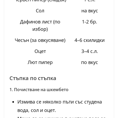
Сол
на вкус
Дафинов лист (по
1-2 бр.
избор)
Чесън (за овкусяване)
4–6 скилидки
Оцет
3–4 с.л.
Лют пипер
по вкус
Стъпка по стъпка
1. Почистване на шкембето
Измива се няколко пъти със студена
вода, сол и оцет.