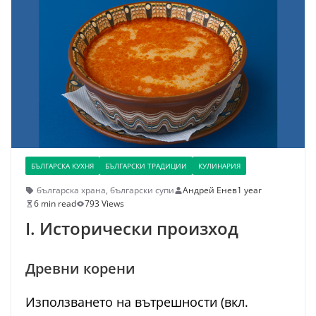
БЪЛГАРСКА КУХНЯ
БЪЛГАРСКИ ТРАДИЦИИ
КУЛИНАРИЯ
българска храна
,
български супи
Андрей Енев
1 year
6 min read
793 Views
I. Исторически произход
Древни корени
Използването на вътрешности (вкл.