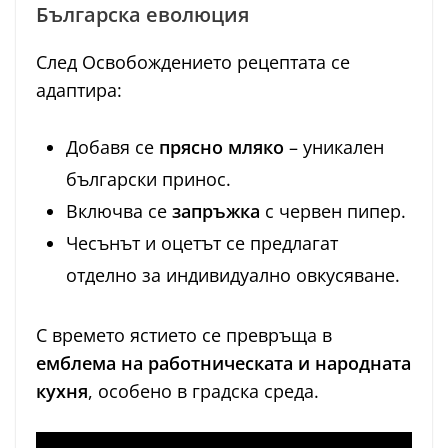
Българска еволюция
След Освобождението рецептата се
адаптира:
Добавя се
прясно мляко
– уникален
български принос.
Включва се
запръжка
с червен пипер.
Чесънът и оцетът се предлагат
отделно за индивидуално овкусяване.
С времето ястието се превръща в
емблема на работническата и народната
кухня
, особено в градска среда.