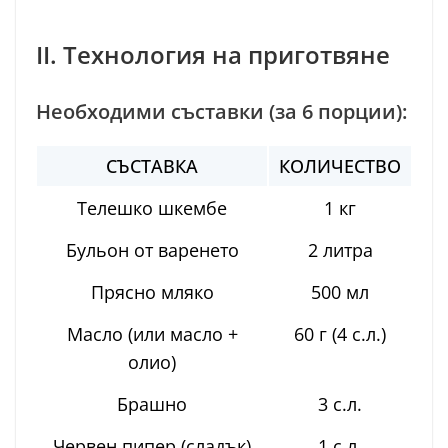
II. Технология на приготвяне
Необходими съставки (за 6 порции):
СЪСТАВКА
КОЛИЧЕСТВО
Телешко шкембе
1 кг
Бульон от варенето
2 литра
Прясно мляко
500 мл
Масло (или масло +
60 г (4 с.л.)
олио)
Брашно
3 с.л.
Червен пипер (сладък)
1 с.л.