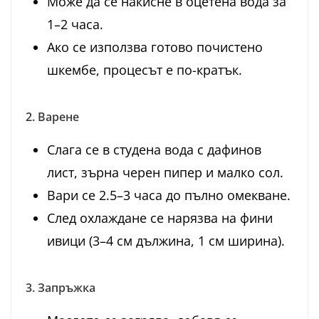
Може да се накисне в оцетена вода за
1–2 часа.
Ако се използва готово почистено
шкембе, процесът е по-кратък.
2. Варене
Слага се в студена вода с дафинов
лист, зърна черен пипер и малко сол.
Вари се 2.5–3 часа до пълно омекване.
След охлаждане се нарязва на фини
ивици (3–4 см дължина, 1 см ширина).
3. Запръжка