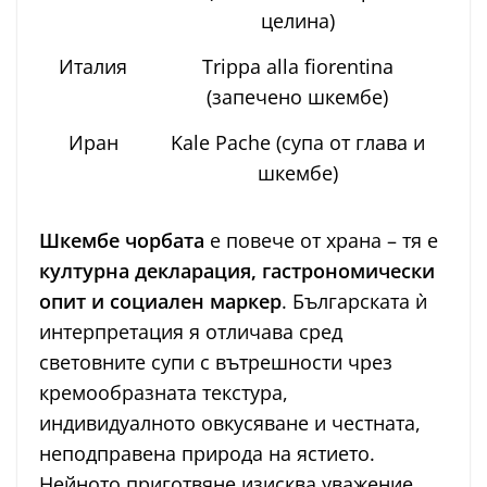
целина)
Италия
Trippa alla fiorentina
(запечено шкембе)
Иран
Kale Pache (супа от глава и
шкембе)
Шкембе чорбата
е повече от храна – тя е
културна декларация, гастрономически
опит и социален маркер
. Българската ѝ
интерпретация я отличава сред
световните супи с вътрешности чрез
кремообразната текстура,
индивидуалното овкусяване и честната,
неподправена природа на ястието.
Нейното приготвяне изисква уважение