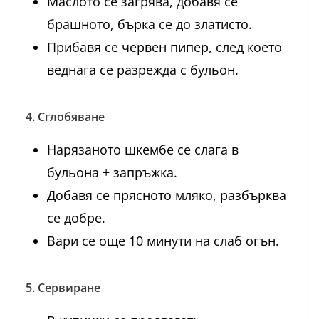
Маслото се загрява, добавя се
брашното, бърка се до златисто.
Прибавя се червен пипер, след което
веднага се разрежда с бульон.
4. Сглобяване
Нарязаното шкембе се слага в
бульона + запръжка.
Добавя се прясното мляко, разбърква
се добре.
Вари се още 10 минути на слаб огън.
5. Сервиране