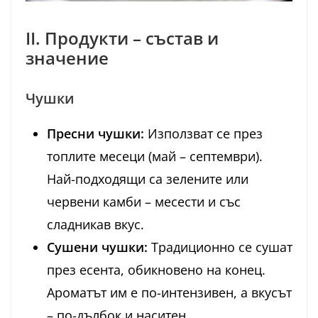
II. Продукти – състав и
значение
Чушки
Пресни чушки:
Използват се през
топлите месеци (май – септември).
Най-подходящи са зелените или
червени камби – месести и със
сладникав вкус.
Сушени чушки:
Традиционно се сушат
през есента, обикновено на конец.
Ароматът им е по-интензивен, а вкусът
– по-дълбок и наситен.