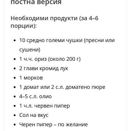
постна версия
Необходими продукти (за 4–6
порции):
10 средно големи чушки (пресни или
сушени)
1 ч.ч. ориз (около 200 г)
2 глави кромид лук
1 морков
1 домат или 2 с.л. доматено пюре
4–5 с.л. олио
1 ч.л. червен пипер
Сол на вкус
Черен пипер – по желание