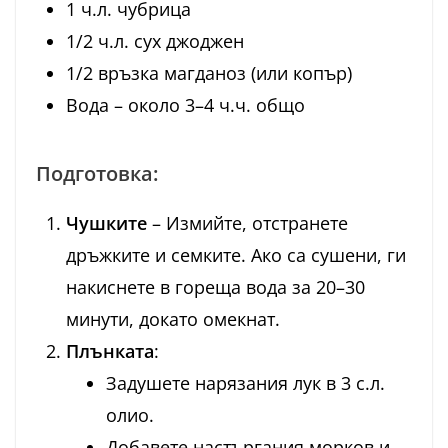
1 ч.л. чубрица
1/2 ч.л. сух джоджен
1/2 връзка магданоз (или копър)
Вода – около 3–4 ч.ч. общо
Подготовка:
Чушките
– Измийте, отстранете
дръжките и семките. Ако са сушени, ги
накиснете в гореща вода за 20–30
минути, докато омекнат.
Плънката
:
Задушете нарязания лук в 3 с.л.
олио.
Добавете настъргания морков и