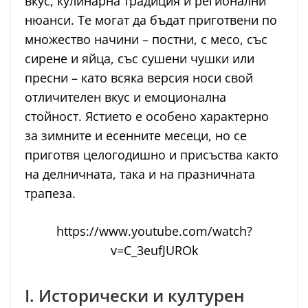
вкус, кулинарна традиция и регионални
нюанси. Те могат да бъдат приготвени по
множество начини – постни, с месо, със
сирене и яйца, със сушени чушки или
пресни – като всяка версия носи свой
отличителен вкус и емоционална
стойност. Ястието е особено характерно
за зимните и есенните месеци, но се
приготвя целогодишно и присъства както
на делничната, така и на празничната
трапеза.
https://www.youtube.com/watch?
v=C_3eufJUROk
I. Исторически и културен