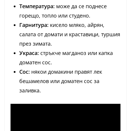
Температура:
може да се поднесе
горещо, топло или студено.
Гарнитура:
кисело мляко, айрян,
салата от домати и краставици, туршия
през зимата.
Украса:
стръкче магданоз или капка
доматен сос.
Сос:
някои домакини правят лек
бешамелов или доматен сос за
заливка.