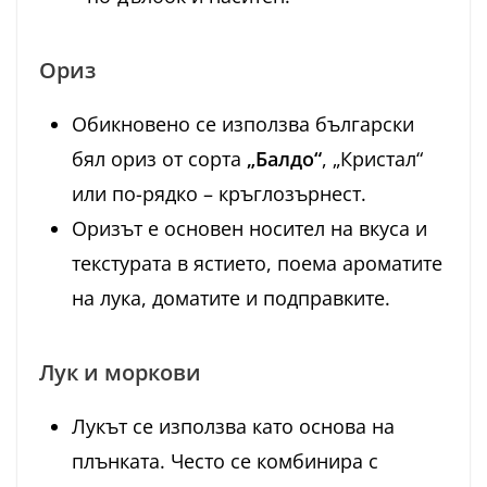
Ориз
Обикновено се използва български
бял ориз от сорта
„Балдо“
, „Кристал“
или по-рядко – кръглозърнест.
Оризът е основен носител на вкуса и
текстурата в ястието, поема ароматите
на лука, доматите и подправките.
Лук и моркови
Лукът се използва като основа на
плънката. Често се комбинира с