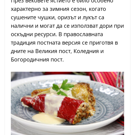
През вековете ястието е било особено
характерно за зимния сезон, когато
сушените чушки, оризът и лукът са
налични и могат да се използват дори при
оскъдни ресурси. В православната
традиция постната версия се приготвя в
дните на Великия пост, Коледния и
Богородичния пост.