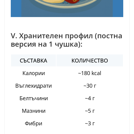
V. Хранителен профил (постна
версия на 1 чушка):
СЪСТАВКА
КОЛИЧЕСТВО
Калории
~180 kcal
Въглехидрати
~30 г
Белтъчини
~4 г
Мазнини
~5 г
Фибри
~3 г