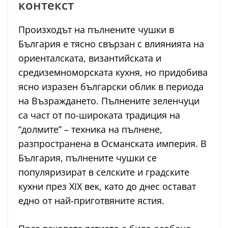
контекст
Произходът на пълнените чушки в
България е тясно свързан с влиянията на
ориенталската, византийската и
средиземноморската кухня, но придобива
ясно изразен български облик в периода
на Възраждането. Пълнените зеленчуци
са част от по-широката традиция на
“долмите” – техника на пълнене,
разпространена в Османската империя. В
България, пълнените чушки се
популяризират в селските и градските
кухни през XIX век, като до днес остават
едно от най-приготвяните ястия.