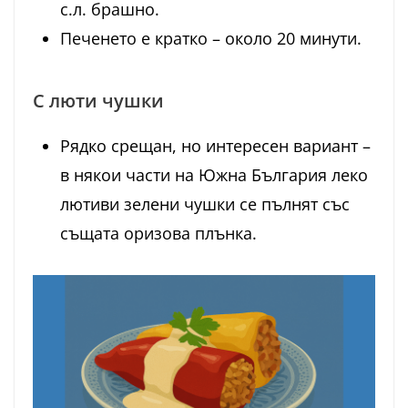
с.л. брашно.
Печенето е кратко – около 20 минути.
С люти чушки
Рядко срещан, но интересен вариант –
в някои части на Южна България леко
лютиви зелени чушки се пълнят със
същата оризова плънка.