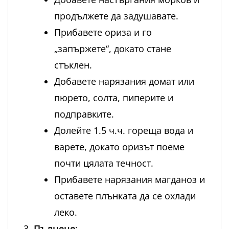
продължете да задушавате.
Прибавете ориза и го
„запържете“, докато стане
стъклен.
Добавете нарязания домат или
пюрето, солта, пиперите и
подправките.
Долейте 1.5 ч.ч. гореща вода и
варете, докато оризът поеме
почти цялата течност.
Прибавете нарязания магданоз и
оставете плънката да се охлади
леко.
Пълнене
: