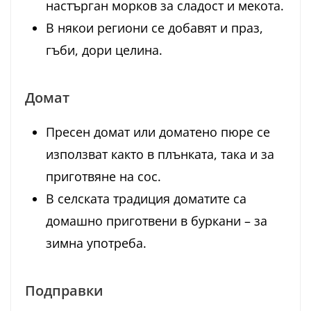
настърган морков за сладост и мекота.
В някои региони се добавят и праз,
гъби, дори целина.
Домат
Пресен домат или доматено пюре се
използват както в плънката, така и за
приготвяне на сос.
В селската традиция доматите са
домашно приготвени в буркани – за
зимна употреба.
Подправки