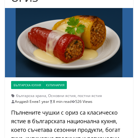
БЪЛГАРСКА КУХНЯ
КУЛИНАРИЯ
българска храна
,
Основни ястия
,
постни ястия
Андрей Енев
1 year
8 min read
526 Views
Пълнените чушки с ориз са класическо
ястие в българската национална кухня,
което съчетава сезонни продукти, богат