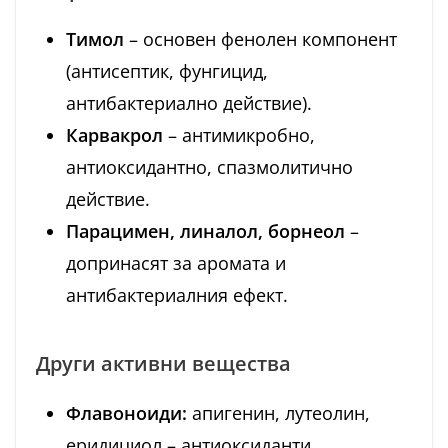
Тимол
– основен фенолен компонент
(антисептик, фунгицид,
антибактериално действие).
Карвакрол
– антимикробно,
антиоксидантно, спазмолитично
действие.
Парацимен, линалол, борнеол
–
допринасят за аромата и
антибактериалния ефект.
Други активни вещества
Флавоноиди:
апигенин, лутеолин,
еридициол – антиоксиданти,