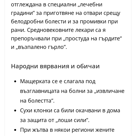
отглеждана в специални „лечебни
градини“ за приготвяне на отвари срещу
белодробни болести и за промивки при
рани. Средновековните лекари са я
препоръчвали при „простуда на гърдите“
и „възпалено гърло“.
Народни вярвания и обичаи
Мащерката се е слагала под
възглавницата на болни за „извличане
на болестта“.
Сухи клонки са били окачвани в дома
за защита от „лоши сили“.
При жътва в някои региони жените