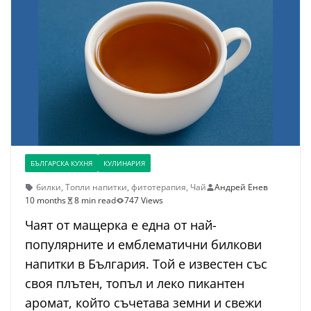
БЪЛГАРСКА КУХНЯ
КУЛИНАРИЯ
билки
,
Топли напитки
,
фитотерапия
,
Чай
Андрей Енев
10 months
8 min read
747 Views
Чаят от мащерка е една от най-
популярните и емблематични билкови
напитки в България. Той е известен със
своя плътен, топъл и леко пикантен
аромат, който съчетава земни и свежи