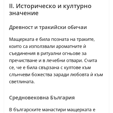
II. Историческо и културно
значение
Древност и тракийски обичаи
Мащерката е била позната на траките,
които са използвали ароматните ѝ
съединения в ритуални огньове за
пречистване и в лечебни отвари. Счита
се, че е била свързана с култове към
слънчеви божества заради любовта ѝ към
светлината.
Средновековна България
В българските манастири мащерката е