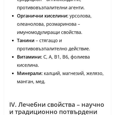
противовъзпалителни агенти.
Органични киселини:
урсолова,
олеанолова, розмаринова –
имуномодулиращи свойства.
Танини
– стягащо и
противовъзпалително действие.
Витамини:
C, A, B1, B6, фолиева
киселина.
Минерали:
калций, магнезий, желязо,
манган, мед.
IV. Лечебни свойства – научно
и традиционно потвърдени