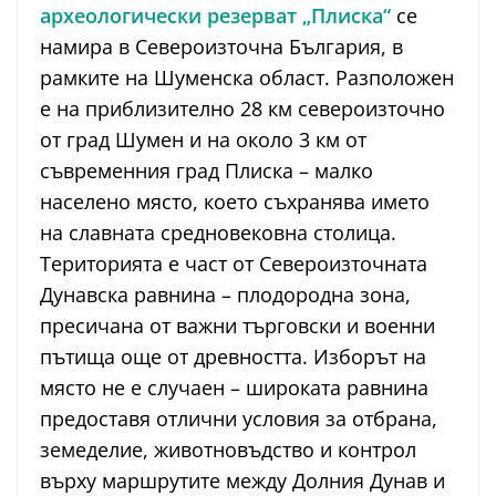
археологически резерват „Плиска“
се
намира в Североизточна България, в
рамките на Шуменска област. Разположен
е на приблизително 28 км североизточно
от град Шумен и на около 3 км от
съвременния град Плиска – малко
населено място, което съхранява името
на славната средновековна столица.
Територията е част от Североизточната
Дунавска равнина – плодородна зона,
пресичана от важни търговски и военни
пътища още от древността. Изборът на
място не е случаен – широката равнина
предоставя отлични условия за отбрана,
земеделие, животновъдство и контрол
върху маршрутите между Долния Дунав и