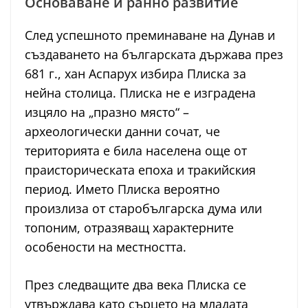
Основаване и ранно развитие
След успешното преминаване на Дунав и
създаването на българската държава през
681 г., хан Аспарух избира Плиска за
нейна столица. Плиска не е изградена
изцяло на „празно място“ –
археологически данни сочат, че
територията е била населена още от
праисторическата епоха и тракийския
период. Името Плиска вероятно
произлиза от старобългарска дума или
топоним, отразяващ характерните
особености на местността.
През следващите два века Плиска се
утвърждава като сърцето на младата