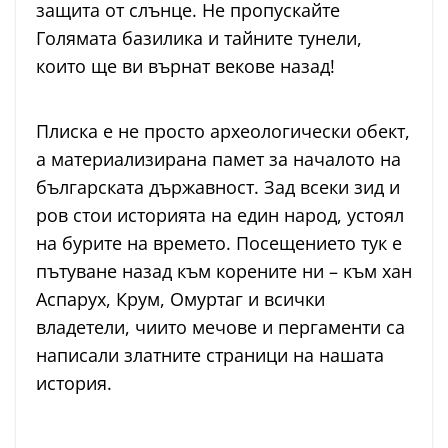
защита от слънце. Не пропускайте
Голямата базилика и тайните тунели,
които ще ви върнат векове назад!
Плиска е не просто археологически обект,
а материализирана памет за началото на
българската държавност. Зад всеки зид и
ров стои историята на един народ, устоял
на бурите на времето. Посещението тук е
пътуване назад към корените ни – към хан
Аспарух, Крум, Омуртаг и всички
владетели, чиито мечове и пергаменти са
написали златните страници на нашата
история.