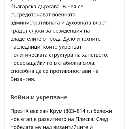
българска държава. В нея се
съсредоточават военната,
административната и духовната власт.
Градът служи за резиденция на
владетелите от рода Дуло и техните
наследници, които укрепват
политическата структура на ханството,
превръщайки го в стабилна сила,
способна да се противопостави на
Византия.
Войни и укрепване
През IX век хан Крум (803–814 г.) бележи
нов етап в развитието на Плиска. След
победата му над византийците и