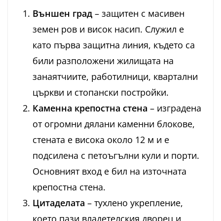
Външен град
– защитен с масивен
земен ров и висок насип. Служил е
като първа защитна линия, където са
били разположени жилищата на
занаятчиите, работилници, квартални
църкви и стопански постройки.
Каменна крепостна стена
– изградена
от огромни дялани каменни блокове,
стената е висока около 12 м и е
подсилена с петоъгълни кули и порти.
Основният вход е бил на източната
крепостна стена.
Цитаделата
– тухлено укрепление,
което пази владетелския дворец и