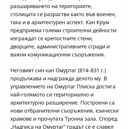
разширяването на териториите,
столицата се разраства както във военен,
така и в архитектурен аспект. Кан Крум
предприема големи строителни дейности:
изграждат се крепостните стени,
дворците, административните сгради и
важни комуникационни съоръжения.
Неговият син кан Омуртаг (814–831 г.)
продължава и надгражда делото му. В
управлението на Омуртаг Плиска достига
най-голямото си териториално и
архитектурно разширение. Построени са
нови отбранителни съоръжения, езически
храмове и прочутата Тронна зала. Според
„Надписа на Омуртаг“ градът се е славел