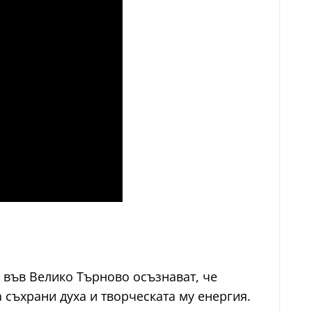
т във Велико Търново осъзнават, че
а съхрани духа и творческата му енергия.