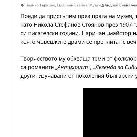
Велико Търново
,
Емилиян Станев
,
Музеи
Андрей Енев
1 ye
Преди да пристъпим през прага на музея, 
като Никола Стефанов Стоянов през 1907 
си писателски години. Наричан „майстор н
която човешките драми се преплитат с веч
Творчеството му обхваща теми от фолклор
са романите
„Антихрист“
,
„Легенда за Сиби
други, изучавани от поколения български 