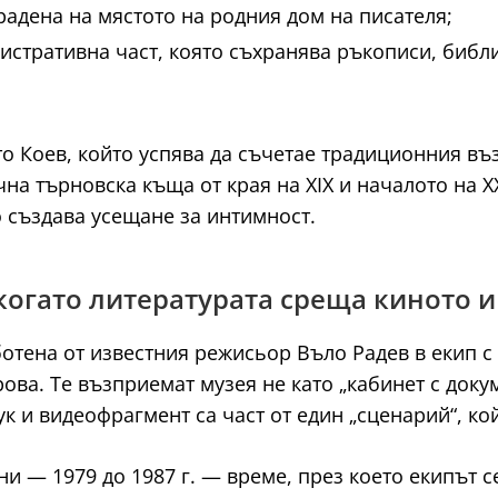
адена на мястото на родния дом на писателя;
тративна част, която съхранява ръкописи, библио
сто Коев, който успява да съчетае традиционния в
а търновска къща от края на XIX и началото на XX
о създава усещане за интимност.
: когато литературата среща киното 
отена от известния режисьор Въло Радев в екип с
ва. Те възприемат музея не като „кабинет с докум
вук и видеофрагмент са част от един „сценарий“, к
 — 1979 до 1987 г. — време, през което екипът с