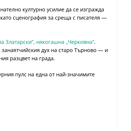
нателно културно усилие да се изгражда
 като сценография за среща с писателя —
а Златарски“, някогашна „Черковна“
.
 занаятчийския дух на старо Търново — и
ния разцвет на града.
турния пулс на една от най-значимите