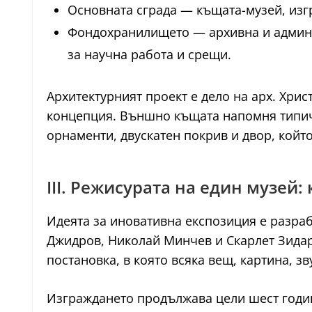
Основната сграда — къщата-музей, изгр
Фондохранилището — архивна и админис
за научна работа и срещи.
Архитектурният проект е дело на арх. Хри
концепция. Външно къщата напомня типичн
орнаменти, двускатен покрив и двор, койт
III. Режисурата на един музей
Идеята за иновативна експозиция е разраб
Джидров, Николай Минчев и Скарлет Зидаро
постановка, в която всяка вещ, картина, з
Изграждането продължава цели шест години