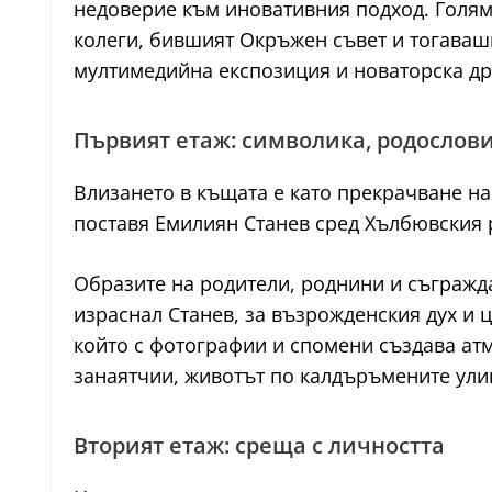
недоверие към иновативния подход. Голям
колеги, бившият Окръжен съвет и тогавашни
мултимедийна експозиция и новаторска др
Първият етаж: символика, родослови
Влизането в къщата е като прекрачване на
поставя Емилиян Станев сред Хълбювския 
Образите на родители, роднини и съграждан
израснал Станев, за възрожденския дух и 
който с фотографии и спомени създава ат
занаятчии, животът по калдъръмените улиц
Вторият етаж: среща с личността