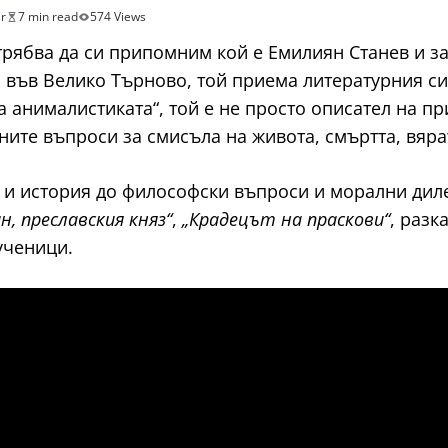
ar
7 min read
574 Views
трябва да си припомним кой е Емилиян Станев и з
г. във Велико Търново, той приема литературния с
а анималистиката“, той е не просто описател на пр
ните въпроси за смисъла на живота, смъртта, вяра
 и история до философски въпроси и морални дил
н, преславския княз“
,
„Крадецът на праскови“
, разк
ученици.