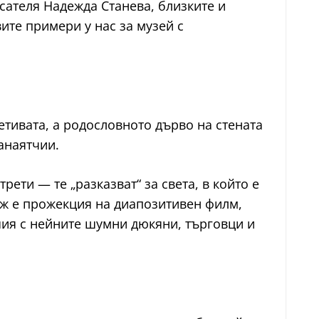
сателя Надежда Станева, близките и
ите примери у нас за музей с
етивата, а родословното дърво на стената
анаятчии.
ети — те „разказват“ за света, в който е
аж е прожекция на диапозитивен филм,
шия с нейните шумни дюкяни, търговци и