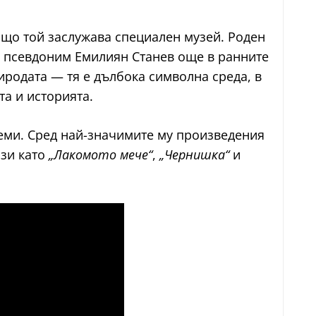
ащо той заслужава специален музей. Роден
и псевдоним Емилиян Станев още в ранните
иродата — тя е дълбока символна среда, в
та и историята.
еми. Сред най-значимите му произведения
ази като
„Лакомото мече“
,
„Чернишка“
и