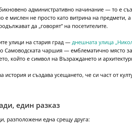
обикновено административно начинание — то е съз
о е мислен не просто като витрина на предмети, а
родължават да „говорят“ на посетителите.
ите улици на стария град —
днешната улица „Никол
 до Самоводската чаршия — емблематично място за
ето, който е символ на Възраждането и архитектур
ва история и създава усещането, че си част от кул
ради, един разказ
ди, разположени една срещу друга: