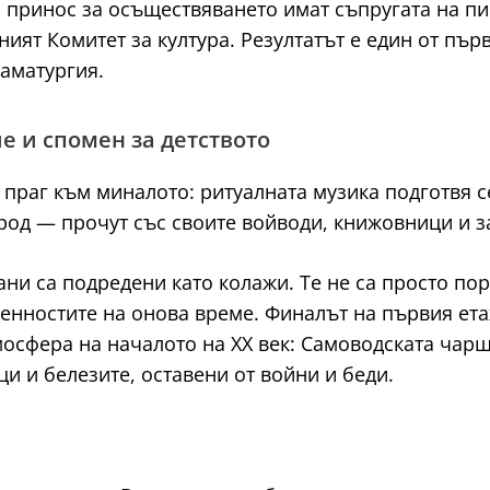
 принос за осъществяването имат съпругата на пи
ят Комитет за култура. Резултатът е един от първ
аматургия.
е и спомен за детството
 праг към миналото: ритуалната музика подготвя с
род — прочут със своите войводи, книжовници и з
и са подредени като колажи. Те не са просто портр
ценностите на онова време. Финалът на първия ет
мосфера на началото на XX век: Самоводската чар
и и белезите, оставени от войни и беди.