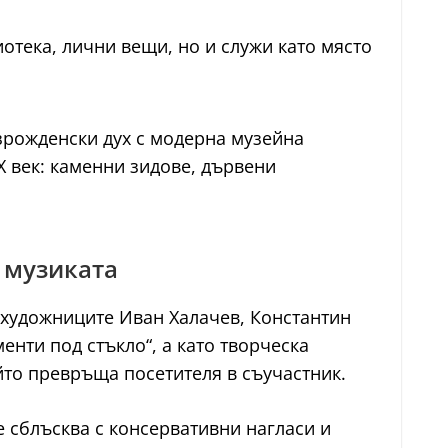
тека, лични вещи, но и служи като място
ъзрожденски дух с модерна музейна
 век: каменни зидове, дървени
и музиката
 художниците Иван Халачев, Константин
енти под стъкло“, а като творческа
ойто превръща посетителя в съучастник.
е сблъсква с консервативни нагласи и