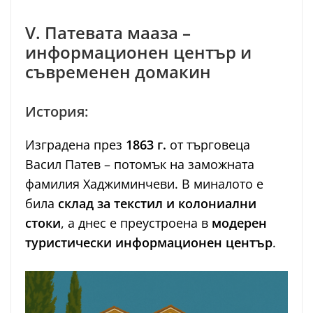
V. Патевата мааза –
информационен център и
съвременен домакин
История:
Изградена през
1863 г.
от търговеца
Васил Патев – потомък на заможната
фамилия Хаджиминчеви. В миналото е
била
склад за текстил и колониални
стоки
, а днес е преустроена в
модерен
туристически информационен център
.