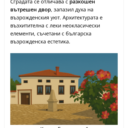
Сградата се отличава с
разкошен
вътрешен двор
, запазил духа на
възрожденския уют. Архитектурата е
възхитителна с леки неокласически
елементи, съчетани с българска
възрожденска естетика.