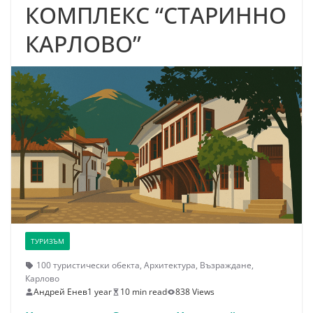
КОМПЛЕКС “СТАРИННО
КАРЛОВО”
ТУРИЗЪМ
100 туристически обекта
,
Архитектура
,
Възраждане
,
Карлово
Андрей Енев
1 year
10 min read
838 Views