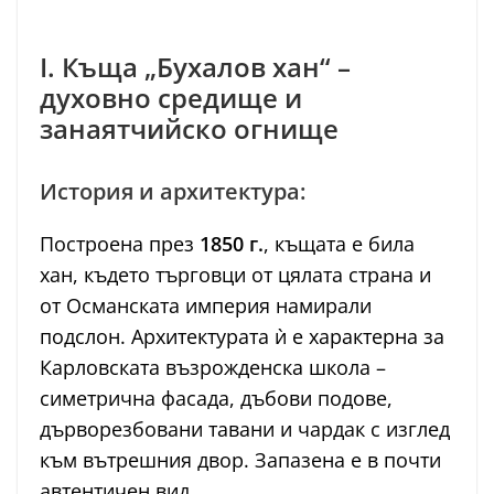
I. Къща „Бухалов хан“ –
духовно средище и
занаятчийско огнище
История и архитектура:
Построена през
1850 г.
, къщата е била
хан, където търговци от цялата страна и
от Османската империя намирали
подслон. Архитектурата ѝ е характерна за
Карловската възрожденска школа –
симетрична фасада, дъбови подове,
дърворезбовани тавани и чардак с изглед
към вътрешния двор. Запазена е в почти
автентичен вид.