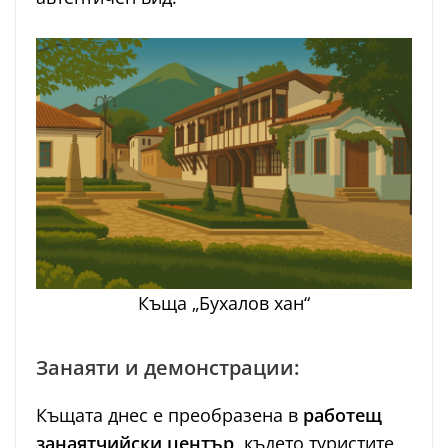
Къща „Бухалов хан“
Занаяти и демонстрации:
Къщата днес е преобразена в
работещ
занаятчийски център
, където туристите