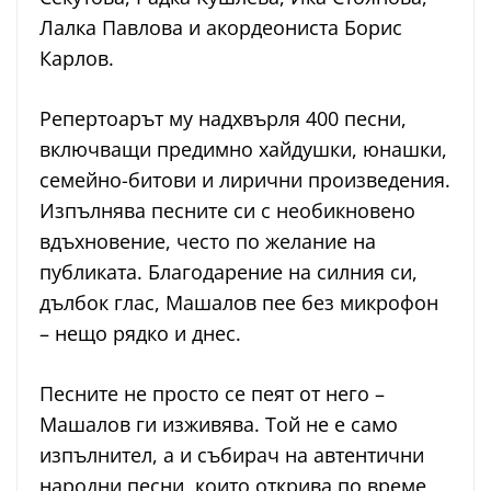
Лалка Павлова и акордеониста Борис
Карлов.
Репертоарът му надхвърля 400 песни,
включващи предимно хайдушки, юнашки,
семейно-битови и лирични произведения.
Изпълнява песните си с необикновено
вдъхновение, често по желание на
публиката. Благодарение на силния си,
дълбок глас, Машалов пее без микрофон
– нещо рядко и днес.
Песните не просто се пеят от него –
Машалов ги изживява. Той не е само
изпълнител, а и събирач на автентични
народни песни, които открива по време