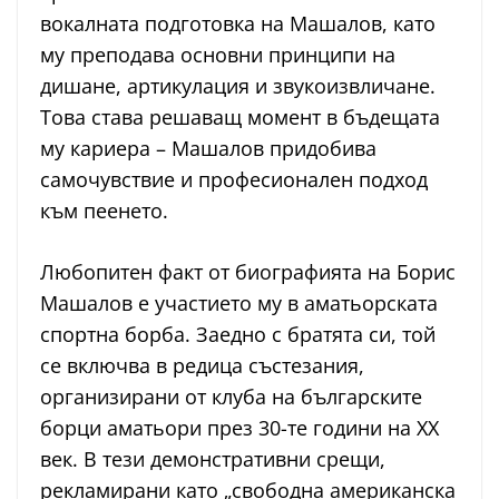
вокалната подготовка на Машалов, като
му преподава основни принципи на
дишане, артикулация и звукоизвличане.
Това става решаващ момент в бъдещата
му кариера – Машалов придобива
самочувствие и професионален подход
към пеенето.
Любопитен факт от биографията на Борис
Машалов е участието му в аматьорската
спортна борба. Заедно с братята си, той
се включва в редица състезания,
организирани от клуба на българските
борци аматьори през 30-те години на XX
век. В тези демонстративни срещи,
рекламирани като „свободна американска