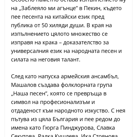
на „Заблеяло ми агънце“ в Пекин, където
пее песента на китайски език пред
публика от 50 хиляди души. В края на
изпълнението цялото множество се
изправя на крака – доказателство за
универсалния език на народната песен и
силата на неговия талант.
След като напуска армейския ансамбъл,
Машалов създава фолклорната група
„Наша песен“, която се превръща в
символ на професионализъм и
отдаденост към народното изкуство. С нея
пътува из цяла България и пее редом до
имена като Гюрга Пинджурова, Славка
Секутова, Радка Кушлева, Ика Стоянова,