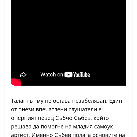
Талантът му не остава незабелязан. Един
от онези впечатлени слушатели е
оперният певец Събчо Събев, който
решава да помогне на младия самоук
артист. Именно Събев полага основите на