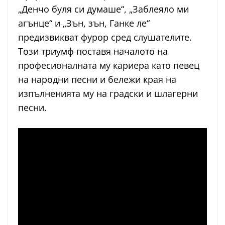
„Денчо буля си думаше“, „Заблеяло ми
агънце“ и „Зън, зън, Ганке ле“
предизвикват фурор сред слушателите.
Този триумф поставя началото на
професионалната му кариера като певец
на народни песни и бележи края на
изпълненията му на градски и шлагерни
песни.