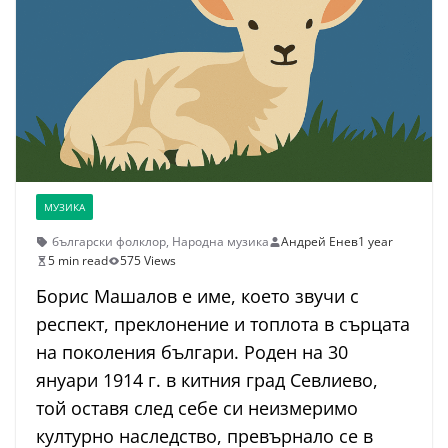
МУЗИКА
български фолклор
,
Народна музика
Андрей Енев
1 year
5 min read
575 Views
Борис Машалов е име, което звучи с
респект, преклонение и топлота в сърцата
на поколения българи. Роден на 30
януари 1914 г. в китния град Севлиево,
той оставя след себе си неизмеримо
културно наследство, превърнало се в