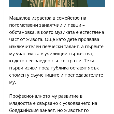
Машалов израства в семейство на
потомствени занаятчии и певци –
обстановка, в която музиката е естествена
част от живота. Още като дете проявява
изключителен певчески талант, а първите
му участия са в училищни тържества,
където пее заедно със сестра си. Тези
първи изяви пред публика оставят ярък
спомен у съучениците и преподавателите
му.
Професионалното му развитие в
младостта е свързано с усвояването на
бояджийския занаят, но животът го