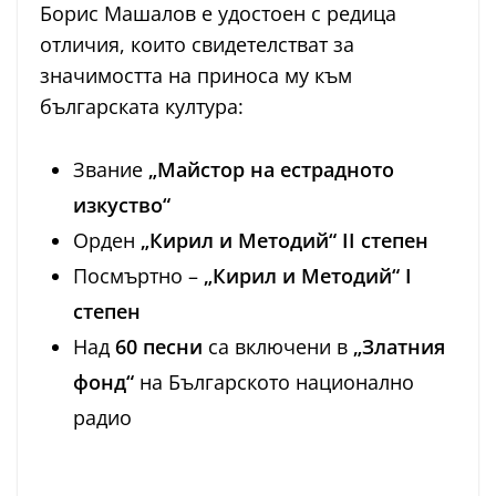
Борис Машалов е удостоен с редица
отличия, които свидетелстват за
значимостта на приноса му към
българската култура:
Звание
„Майстор на естрадното
изкуство“
Орден
„Кирил и Методий“ II степен
Посмъртно –
„Кирил и Методий“ I
степен
Над
60 песни
са включени в
„Златния
фонд“
на Българското национално
радио