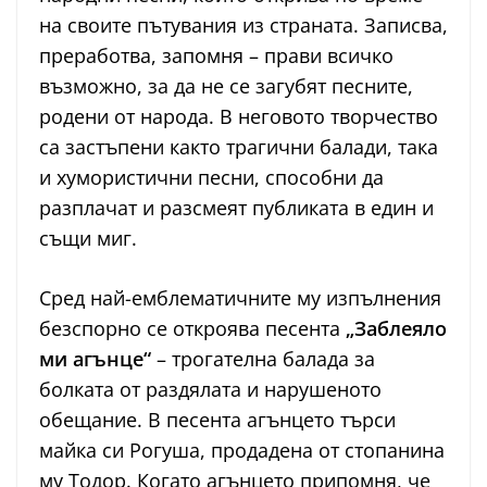
на своите пътувания из страната. Записва,
преработва, запомня – прави всичко
възможно, за да не се загубят песните,
родени от народа. В неговото творчество
са застъпени както трагични балади, така
и хумористични песни, способни да
разплачат и разсмеят публиката в един и
същи миг.
Сред най-емблематичните му изпълнения
безспорно се откроява песента
„Заблеяло
ми агънце“
– трогателна балада за
болката от раздялата и нарушеното
обещание. В песента агънцето търси
майка си Рогуша, продадена от стопанина
му Тодор. Когато агънцето припомня, че